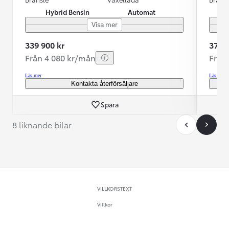
Hybrid Bensin
Automat
Visa mer
339 900 kr
379 9
Från 4 080 kr/mån
Från
Läs mer
Läs mer
Kontakta återförsäljare
Spara
8 liknande bilar
VILLKORSTEXT
Villkor