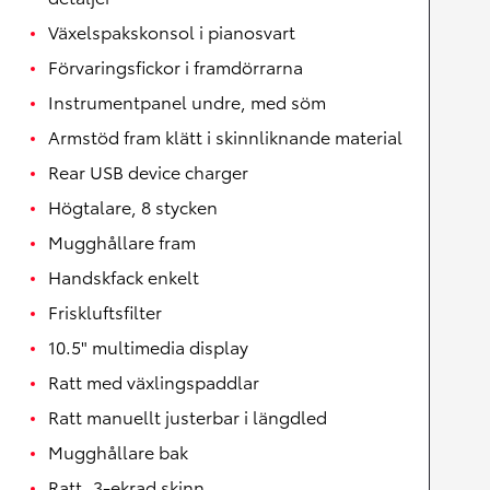
Växelspakskonsol i pianosvart
Förvaringsfickor i framdörrarna
Instrumentpanel undre, med söm
Armstöd fram klätt i skinnliknande material
Rear USB device charger
Högtalare, 8 stycken
Mugghållare fram
Handskfack enkelt
Friskluftsfilter
10.5" multimedia display
Ratt med växlingspaddlar
Ratt manuellt justerbar i längdled
Mugghållare bak
Ratt, 3-ekrad skinn