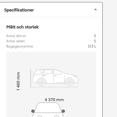
Specifikationer
Mått och storlek
Antal dörrar
5
Antal säten
5
Bagageutrymme
313
L
mm
1 460
Height
Length
4 370
mm