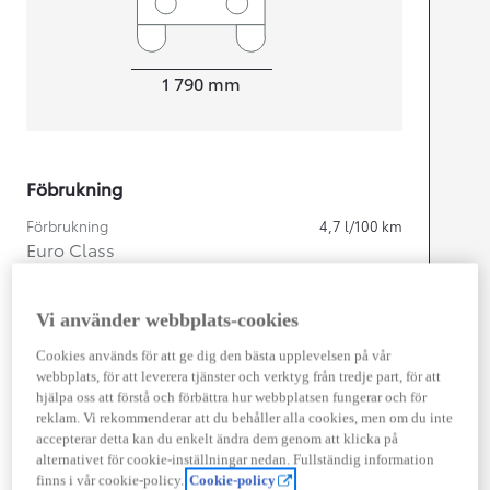
Width
1 790
mm
Föbrukning
Förbrukning
4,7
l/100 km
Euro Class
EURO 6
Kombinerad Co2
106
g/km
Vi använder webbplats-cookies
Cookies används för att ge dig den bästa upplevelsen på vår
Motor
webbplats, för att leverera tjänster och verktyg från tredje part, för att
hjälpa oss att förstå och förbättra hur webbplatsen fungerar och för
Cylindrar
4
reklam. Vi rekommenderar att du behåller alla cookies, men om du inte
Kapacitet
1 987
cc
accepterar detta kan du enkelt ändra dem genom att klicka på
Effekt
144
kw (196 hk)
alternativet för cookie-inställningar nedan. Fullständig information
finns i vår cookie-policy.
Cookie-policy