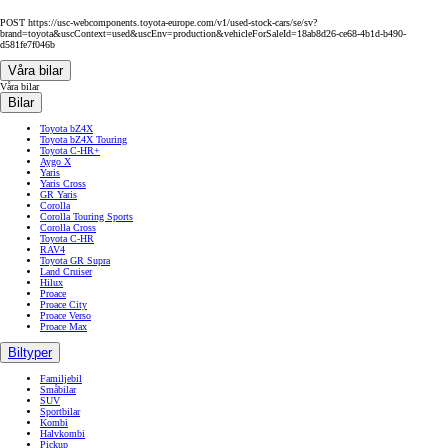
POST https://usc-webcomponents.toyota-europe.com/v1/used-stock-cars/se/sv?
brand=toyota&uscContext=used&uscEnv=production&vehicleForSaleId=18ab8d26-ce68-4b1d-b490-
d581fe7f046b
Våra bilar
Våra bilar
Bilar
Toyota bZ4X
Toyota bZ4X Touring
Toyota C-HR+
Aygo X
Yaris
Yaris Cross
GR Yaris
Corolla
Corolla Touring Sports
Corolla Cross
Toyota C-HR
RAV4
Toyota GR Supra
Land Cruiser
Hilux
Proace
Proace City
Proace Verso
Proace Max
Biltyper
Familjebil
Småbilar
SUV
Sportbilar
Kombi
Halvkombi
Pickup