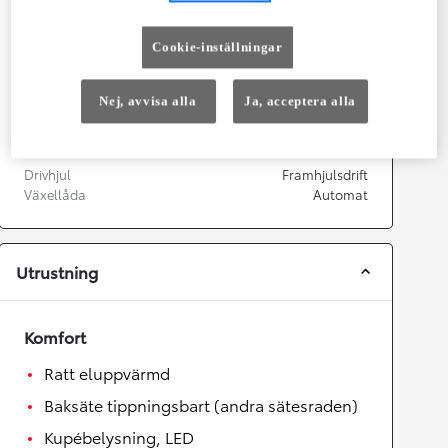
Prestanda
Cookie-inställningar
Topphastighet
180
km/h
Acceleration 0-100km/h
7,4
sekunder
Nej, avvisa alla
Ja, acceptera alla
Växellåda
Drivhjul
Framhjulsdrift
Växellåda
Automat
Utrustning
Komfort
Ratt eluppvärmd
Baksäte tippningsbart (andra sätesraden)
Kupébelysning, LED