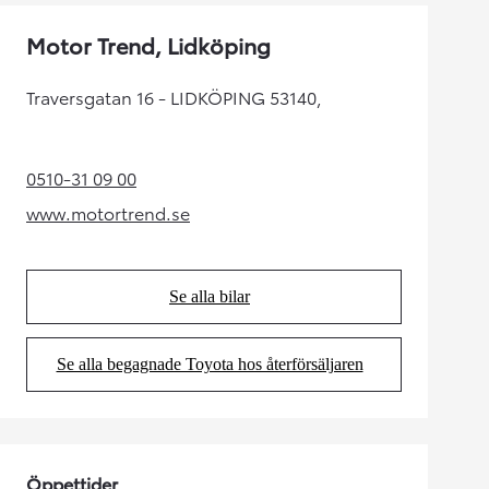
Motor Trend, Lidköping
Traversgatan 16 - LIDKÖPING 53140,
0510-31 09 00
(Opens in new tab)
www.motortrend.se
(Opens in new tab)
Se alla bilar
(Opens in new tab)
Se alla begagnade Toyota hos återförsäljaren
(Opens in new tab)
Öppettider