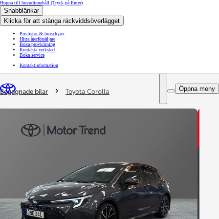
Hoppa till huvudinnehåll
(Tryck på Enter)
Snabblänkar
Klicka för att stänga räckviddsöverlägget
Prislistor & broschyrer
Hitta återförsäljare
Boka provkörning
Kontakta verkstad
Boka service
Kontaktinformation
You are here
:
Öppna meny
Begagnade bilar
Toyota Corolla