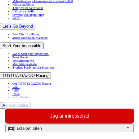
Miljöutmaning - Environmental Challenge 2050
Hållbar mobilitet
4 steg för en bättre värld
Hållbart samhälle
Styrning och uppföljning
WLTP
Let´s Go Beyond
Zero City Utställning
adidas Stockholm Marathon
Start Your Impossible
Vad är Start your impossible?
Team Toyota
Mobilitetsprojekt
Mobilitetsprodukter
Sveriges Paralympiska Kommitté
TOYOTA GAZOO Racing
Om TOYOTA GAZOO Racing
WRC
WEC
Dakar
Rally Sweden
Äldre modeller
Toyota GR86
Jag är intresserad
Toyota Auris
Toyota Prius
Toyota GT86
Fakta om bilen
Toyota Avensis
Toyota Celica
Toyota Verso
Toyota Proace City Verso Electric