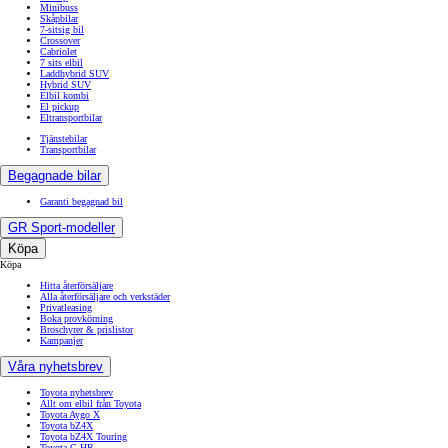
Minibuss
Skåpbilar
7-sitsig bil
Crossover
Cabriolet
7 sits elbil
Laddhybrid SUV
Hybrid SUV
Elbil kombi
El pickup
Eltransportbilar
Tjänstebilar
Transportbilar
Begagnade bilar
Garanti begagnad bil
GR Sport-modeller
Köpa
Köpa
Hitta återförsäljare
Alla återförsäljare och verkstäder
Privatleasing
Boka provkörning
Broschyrer & prislistor
Kampanjer
Våra nyhetsbrev
Toyota nyhetsbrev
Allt om elbil från Toyota
Toyota Aygo X
Toyota bZ4X
Toyota bZ4X Touring
Toyota C-HR