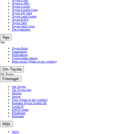
Toyota C-HR+
Toyota Corolla
Toyota Corolla Cross
Toyota GR Yaris
Toyota Land Cruiser
Toyota RAV4
Toyota Yaris
Toyota Yaris Cross
Fler nyhetsbrev
Äga
Äga
Toyota Relax
Finansiering
Bilförsäkring
Uppkopplade tjänster
Boka service
(Opens in new window)
Om Toyota
Om Toyota
Företaget
Om Toyota
The Toyota Way
Historia
Ansvar
Press
(Opens in new window)
Kontakta Toyota Sweden AB
Covid-19
KINTO Share
Bilsäkerhet
Bilägande
Miljö
Miljö