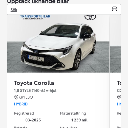
Upptäck liknande bilar
Sök
Toyota Corolla
Toy
1,8 STYLE (140hk) v-hjul
COROL
KRYLBO
KR
HYBRID
HYBR
Registrerad
Mätarställning
Regist
03-2025
1 239 mil
Bränsle
Växellåda
Bräns