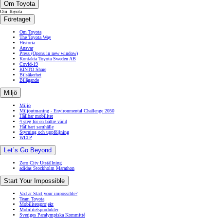
Om Toyota
Om Toyota
Företaget
Om Toyota
The Toyota Way
Historia
Ansvar
Press
(Opens in new window)
Kontakta Toyota Sweden AB
Covid-19
KINTO Share
Bilsäkerhet
Bilägande
Miljö
Miljö
Miljöutmaning - Environmental Challenge 2050
Hållbar mobilitet
4 steg för en bättre värld
Hållbart samhälle
Styrning och uppföljning
WLTP
Let´s Go Beyond
Zero City Utställning
adidas Stockholm Marathon
Start Your Impossible
Vad är Start your impossible?
Team Toyota
Mobilitetsprojekt
Mobilitetsprodukter
Sveriges Paralympiska Kommitté