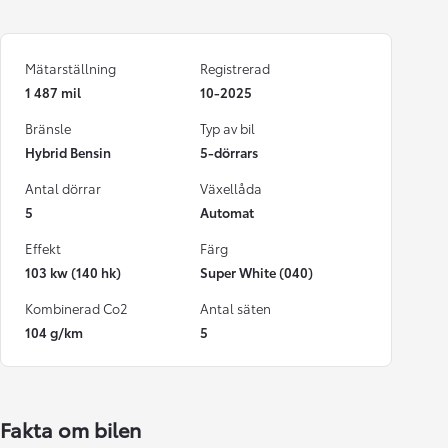
Mätarställning
Registrerad
1 487 mil
10-2025
Bränsle
Typ av bil
Hybrid Bensin
5-dörrars
Antal dörrar
Växellåda
5
Automat
Effekt
Färg
103 kw (140 hk)
Super White (040)
Kombinerad Co2
Antal säten
104 g/km
5
Fakta om bilen