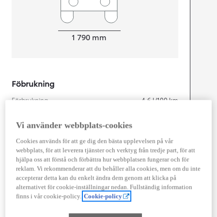
Width
1 790
mm
Föbrukning
Förbrukning
4,6
l/100 km
Euro Class
EURO 6
Vi använder webbplats-cookies
Kombinerad Co2
104
g/km
Cookies används för att ge dig den bästa upplevelsen på vår
webbplats, för att leverera tjänster och verktyg från tredje part, för att
hjälpa oss att förstå och förbättra hur webbplatsen fungerar och för
Motor
reklam. Vi rekommenderar att du behåller alla cookies, men om du inte
accepterar detta kan du enkelt ändra dem genom att klicka på
Cylindrar
4
alternativet för cookie-inställningar nedan. Fullständig information
Kapacitet
1 798
cc
finns i vår cookie-policy.
Cookie-policy
Effekt
103
kw (140 hk)