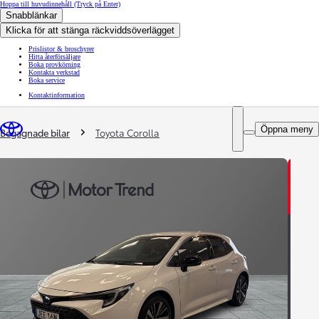
Hoppa till huvudinnehåll
(Tryck på Enter)
Snabblänkar
Klicka för att stänga räckviddsöverlägget
Prislistor & broschyrer
Hitta återförsäljare
Boka provkörning
Kontakta verkstad
Boka service
Kontaktinformation
You are here
:
Öppna meny
Begagnade bilar
Toyota Corolla