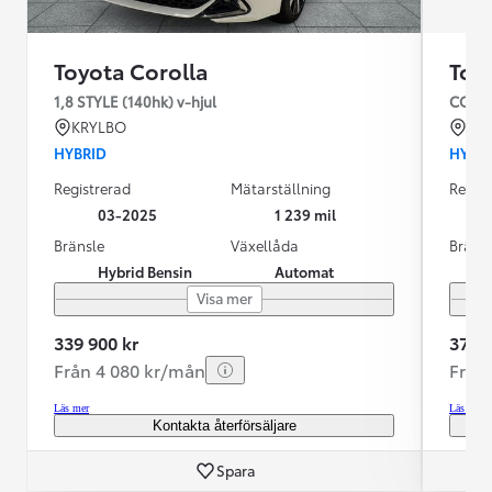
Toyota Corolla
Toy
1,8 STYLE (140hk) v-hjul
COROL
KRYLBO
KR
HYBRID
HYBR
Registrerad
Mätarställning
Regist
03-2025
1 239 mil
Bränsle
Växellåda
Bräns
Hybrid Bensin
Automat
Visa mer
339 900 kr
379 9
Från 4 080 kr/mån
Från
Läs mer
Läs mer
Kontakta återförsäljare
Spara