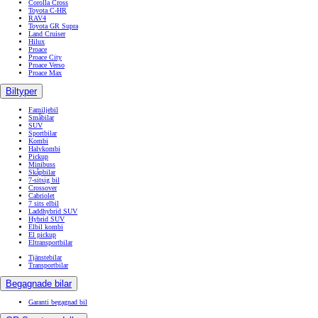
Corolla Cross
Toyota C-HR
RAV4
Toyota GR Supra
Land Cruiser
Hilux
Proace
Proace City
Proace Verso
Proace Max
Biltyper
Familjebil
Småbilar
SUV
Sportbilar
Kombi
Halvkombi
Pickup
Minibuss
Skåpbilar
7-sitsig bil
Crossover
Cabriolet
7 sits elbil
Laddhybrid SUV
Hybrid SUV
Elbil kombi
El pickup
Eltransportbilar
Tjänstebilar
Transportbilar
Begagnade bilar
Garanti begagnad bil