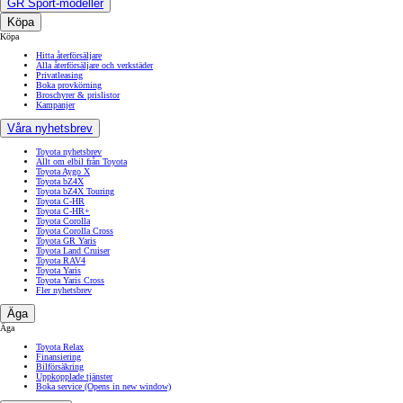
GR Sport-modeller
Köpa
Köpa
Hitta återförsäljare
Alla återförsäljare och verkstäder
Privatleasing
Boka provkörning
Broschyrer & prislistor
Kampanjer
Våra nyhetsbrev
Toyota nyhetsbrev
Allt om elbil från Toyota
Toyota Aygo X
Toyota bZ4X
Toyota bZ4X Touring
Toyota C-HR
Toyota C-HR+
Toyota Corolla
Toyota Corolla Cross
Toyota GR Yaris
Toyota Land Cruiser
Toyota RAV4
Toyota Yaris
Toyota Yaris Cross
Fler nyhetsbrev
Äga
Äga
Toyota Relax
Finansiering
Bilförsäkring
Uppkopplade tjänster
Boka service
(Opens in new window)