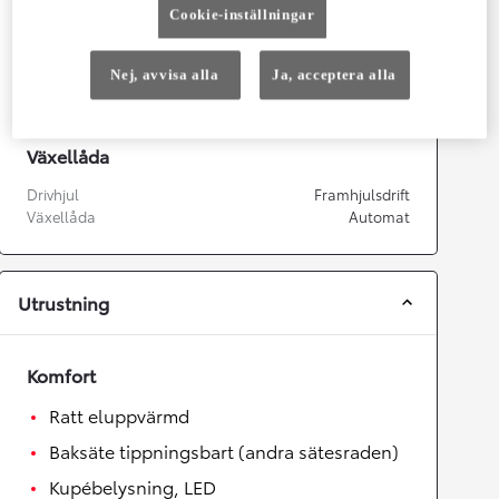
Cookie-inställningar
Prestanda
Topphastighet
180
km/h
Nej, avvisa alla
Ja, acceptera alla
Acceleration 0-100km/h
9,1
sekunder
Växellåda
Drivhjul
Framhjulsdrift
Växellåda
Automat
Utrustning
Komfort
Ratt eluppvärmd
Baksäte tippningsbart (andra sätesraden)
Kupébelysning, LED