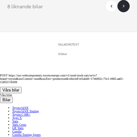
8 liknande bilar
VILLKORSTEXT
Villkor
POST https://usc-webcomponents.toyota-europe.com/v1/used-stock-cars/se/sv?
brand=toyota&uscContext=used&uscEnv=production&vehicleForSaleId=17eb002c-73c1-4485-aa61-
15f05574509f
Våra bilar
Våra bilar
Bilar
Toyota bZ4X
Toyota bZ4X Touring
Toyota C-HR+
Aygo X
Yaris
Yaris Cross
GR Yaris
Corolla
Corolla Touring Sports