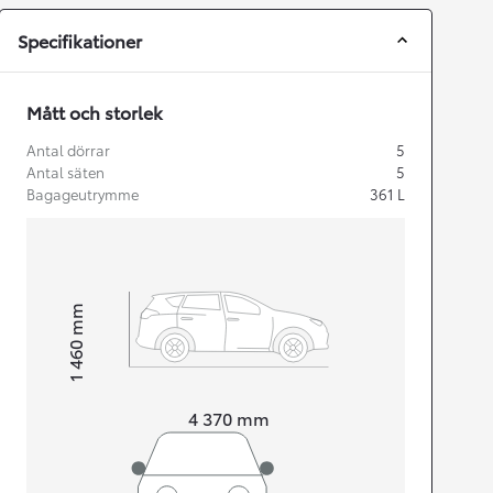
Specifikationer
Mått och storlek
Antal dörrar
5
Antal säten
5
Bagageutrymme
361
L
mm
1 460
Height
Length
4 370
mm