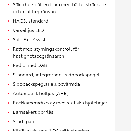
Säkerhetsbälten fram med bältessträckare
och kraftbegränsare
HAC3, standard
Varselljus LED
Safe Exit Assist
Ratt med styrningskontroll för
hastighetsbegränsaren
Radio med DAB
Standard, integrerade i sidobackspegel
Sidobackspeglar eluppvärmda
Automatisk helljus (AHB)
Backkameradisplay med statiska hjälplinjer
Barnsäkert dörrlås
Startspärr
Körfilsassistans (LDA with steering