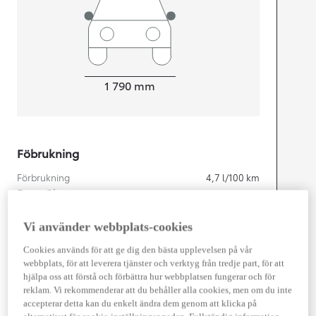
Width
1 790
mm
Föbrukning
Förbrukning
4,7
l/100 km
Euro Class
EURO 6
Kombinerad Co2
106
g/km
Vi använder webbplats-cookies
Cookies används för att ge dig den bästa upplevelsen på vår
webbplats, för att leverera tjänster och verktyg från tredje part, för att
Motor
hjälpa oss att förstå och förbättra hur webbplatsen fungerar och för
reklam. Vi rekommenderar att du behåller alla cookies, men om du inte
Cylindrar
4
accepterar detta kan du enkelt ändra dem genom att klicka på
Kapacitet
1 987
cc