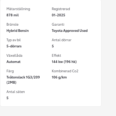
Mätarställning
Registrerad
878 mil
01-2025
Bränsle
Garanti
Hybrid Bensin
Toyota Approved Used
Typ av bil
Antal dörrar
5-dörrars
5
Växellåda
Effekt
Automat
144 kw (196 hk)
Färg
Kombinerad Co2
Tvåtonslack 1G3/209
106 g/km
(2MB)
Antal säten
5