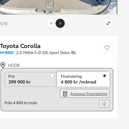
1/10
Toyota Corolla
Save car
HYBRID
2.0 196hk 5-D GR-Sport Skinn JBL
HÖÖR
Pris
Pris
Finansiering
399 900 kr
4 800 kr /månad
Anpassa finansiering
Från 4 800 kr/mån