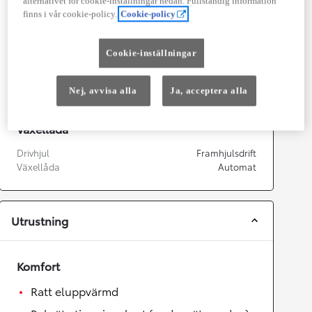
alternativet för cookie-inställningar nedan. Fullständig information
Effekt
144
kw (196 hk)
finns i vår cookie-policy.
Cookie-policy
Prestanda
Cookie-inställningar
Topphastighet
180
km/h
Acceleration 0-100km/h
7,4
sekunder
Nej, avvisa alla
Ja, acceptera alla
Växellåda
Drivhjul
Framhjulsdrift
Växellåda
Automat
Utrustning
Komfort
Ratt eluppvärmd