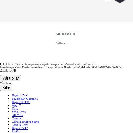
VILLKORSTEXT
Villkor
POST https://usc-webcomponents.toyota-europe.com/v1/used-stock-cars/se/sv?
brand=toyota&uscContext=used&uscEnv=production&vehicleForSaleId=b934597b-6002-4bd3-b615-
a2ad9d1e4f48
Våra bilar
Våra bilar
Bilar
Toyota bZ4X
Toyota bZ4X Touring
Toyota C-HR+
Aygo X
Yaris
Yaris Cross
GR Yaris
Corolla
Corolla Touring Sports
Corolla Cross
Toyota C-HR
RAV4