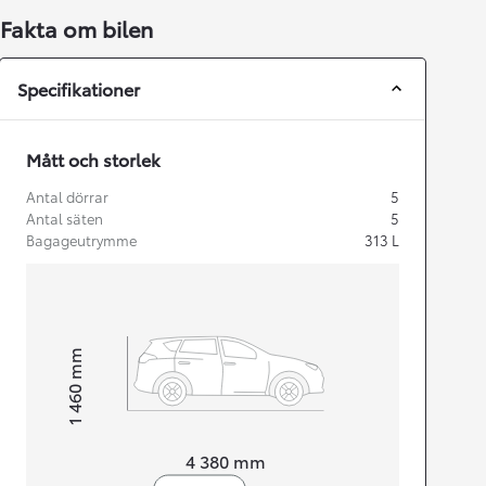
Fakta om bilen
Specifikationer
Mått och storlek
Antal dörrar
5
Antal säten
5
Bagageutrymme
313
L
mm
1 460
Height
Length
4 380
mm