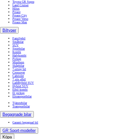
Toyota GR Supra
Land Cruiser
Hilux
Proace
Proace City
Proace Verso
Proace Max
Biltyper
Familjebil
Småbilar
SUV
Sportbilar
Kombi
Halvkombi
Pickup
Minibuss
Skåpbilar
7-sitsig bil
Crossover
Cabriolet
7 sits elbil
Laddhybrid SUV
Hybrid SUV
Elbil kombi
El pickup
Eltransportbilar
Tjänstebilar
Transportbilar
Begagnade bilar
Garanti begagnad bil
GR Sport-modeller
Köpa