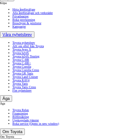
Köpa
Hitta återförsäljare
Alla återförsäljare och verkstäder
Privatleasing
Boka provkörning
Broschyrer & prislistor
Kampanjer
Våra nyhetsbrev
Toyota nyhetsbrev
Allt om elbil från Toyota
Toyota Aygo X
Toyota bZ4X
Toyota bZ4X Touring
Toyota C-HR
Toyota C-HR+
Toyota Corolla
Toyota Corolla Cross
Toyota GR Yaris
Toyota Land Cruiser
Toyota RAV4
Toyota Yaris
Toyota Yaris Cross
Fler nyhetsbrev
Äga
Äga
Toyota Relax
Finansiering
Bilförsäkring
Uppkopplade tjänster
Boka service
(Opens in new window)
Om Toyota
Om Toyota