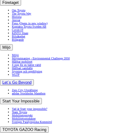
Företaget
Om Toyota
The Toyota Way
Historia
Ansvar
Press
(Opens in new window)
Kontakta Toyota Sweden AB
Covid-19
KINTO Share
Bilsäkerhet
Bilägande
Miljö
Miljö
Miljöutmaning - Environmental Challenge 2050
Hållbar mobilitet
4 steg för en bättre värld
Hållbart samhälle
Styrning och uppföljning
WLTP
Let´s Go Beyond
Zero City Utställning
adidas Stockholm Marathon
Start Your Impossible
Vad är Start your impossible?
Team Toyota
Mobilitetsprojekt
Mobilitetsprodukter
Sveriges Paralympiska Kommitté
TOYOTA GAZOO Racing