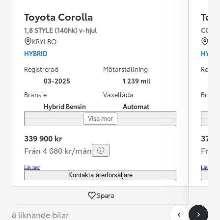
Toyota Corolla
Toy
1,8 STYLE (140hk) v-hjul
COROL
KRYLBO
KR
HYBRID
HYBR
Registrerad
Mätarställning
Regist
03-2025
1 239 mil
Bränsle
Växellåda
Bräns
Hybrid Bensin
Automat
Visa mer
339 900 kr
379 9
Från 4 080 kr/mån
Från
Läs mer
Läs mer
Kontakta återförsäljare
Spara
8 liknande bilar