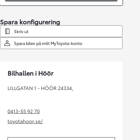
Spara konfigurering
Skriv ut
Spara bilen på mitt MyToyota-konto
Bilhallen i Höör
LILLGATAN 1 - HÖÖR 24334,
0413-55 92 70
(Opens in new tab)
toyotahoor.se/
(Opens in new tab)