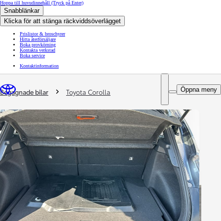
Hoppa till huvudinnehåll
(Tryck på Enter)
Snabblänkar
Klicka för att stänga räckviddsöverlägget
Prislistor & broschyrer
Hitta återförsäljare
Boka provkörning
Kontakta verkstad
Boka service
Kontaktinformation
You are here
:
Öppna meny
Begagnade bilar
Toyota Corolla