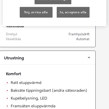
Topphastighet
180
km/h
Acceleration 0-100km/h
9,1
sekunder
Nej, avvisa alla
Ja, acceptera alla
Växellåda
Drivhjul
Framhjulsdrift
Växellåda
Automat
Utrustning
Komfort
Ratt eluppvärmd
Baksäte tippningsbart (andra sätesraden)
Kupébelysning, LED
Framsäten eluppvärmda