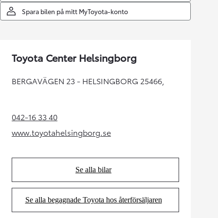
Spara bilen på mitt MyToyota-konto
Toyota Center Helsingborg
BERGAVÄGEN 23 - HELSINGBORG 25466,
042-16 33 40
(Opens in new tab)
www.toyotahelsingborg.se
(Opens in new tab)
Se alla bilar
(Opens in new tab)
Se alla begagnade Toyota hos återförsäljaren
(Opens in new tab)