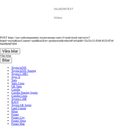
VILLKORSTEXT
Villkor
POST https://usc-webcomponents.toyota-europe.com/v1/used-stock-cars/se/sv?
brand=toyota&uscContext=used&uscEnv=production&vehicleForSaleId=55c31c15-92df-4533-87ef-
9a508d4d7d94
Våra bilar
Våra bilar
Bilar
Toyota bZ4X
Toyota bZ4X Touring
Toyota C-HR+
Aygo X
Yaris
Yaris Cross
GR Yaris
Corolla
Corolla Touring Sports
Corolla Cross
Toyota C-HR
RAV4
Toyota GR Supra
Land Cruiser
Hilux
Proace
Proace City
Proace Verso
Proace Max