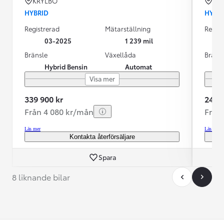
KRYLBO
KU
HYBRID
HYBR
Registrerad
Mätarställning
Regist
03-2025
1 239 mil
Bränsle
Växellåda
Bräns
Hybrid Bensin
Automat
Visa mer
339 900 kr
245 0
Från 4 080 kr/mån
Från
Läs mer
Läs mer
Kontakta återförsäljare
Spara
8 liknande bilar