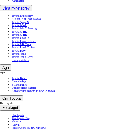
Kampanjer
Våra nyhetsbrev
Toyota nyhetsbrev
Allt om elbil från Toyota
Toyota Aygo X
Toyota bZ4X
Toyota bZ4X Touring
Toyota C-HR
Toyota C-HR+
Toyota Corolla
Toyota Corolla Cross
Toyota GR Yaris
Toyota Land Cruiser
Toyota RAV4
Toyota Yaris
Toyota Yaris Cross
Fler nyhetsbrev
Äga
Äga
Toyota Relax
Finansiering
Bilförsäkring
Uppkopplade tjänster
Boka service
(Opens in new window)
Om Toyota
Om Toyota
Företaget
Om Toyota
The Toyota Way
Historia
Ansvar
Press
(Opens in new window)