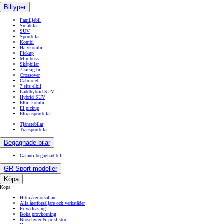
Biltyper
Familjebil
Småbilar
SUV
Sportbilar
Kombi
Halvkombi
Pickup
Minibuss
Skåpbilar
7-sitsig bil
Crossover
Cabriolet
7 sits elbil
Laddhybrid SUV
Hybrid SUV
Elbil kombi
El pickup
Eltransportbilar
Tjänstebilar
Transportbilar
Begagnade bilar
Garanti begagnad bil
GR Sport-modeller
Köpa
Köpa
Hitta återförsäljare
Alla återförsäljare och verkstäder
Privatleasing
Boka provkörning
Broschyrer & prislistor