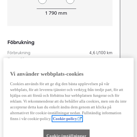
Width
1 790
mm
Föbrukning
Förbrukning
4,6
l/100 km
Euro Class
EURO 6
Kombinerad Co2
104
g/km
Vi använder webbplats-cookies
Cookies används för att ge dig den bästa upplevelsen på vår
webbplats, för att leverera tjänster och verktyg från tredje part, för att
Motor
hjälpa oss att förstå och förbättra hur webbplatsen fungerar och för
reklam. Vi rekommenderar att du behåller alla cookies, men om du inte
Cylindrar
4
accepterar detta kan du enkelt ändra dem genom att klicka på
Kapacitet
1 798
cc
alternativet för cookie-inställningar nedan. Fullständig information
Effekt
103
kw (140 hk)
finns i vår cookie-policy.
Cookie-policy
Prestanda
Cookie-inställningar