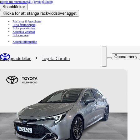
Hoppa till huvudinnehåll
(Tryck på Enter)
Snabblänkar
Klicka för att stänga räckviddsöverlägget
Prislistor & broschyrer
Hitta återförsäljare
Boka provkörning
Kontakta verkstad
Boka service
Kontaktinformation
You are here
:
Öppna meny
Begagnade bilar
Toyota Corolla