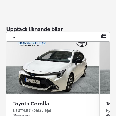
Upptäck liknande bilar
Sök
Toyota Corolla
Toy
1,8 STYLE (140hk) v-hjul
Hybri