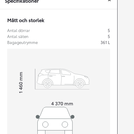
Specifikationer
Mått och storlek
Antal dörrar
5
Antal säten
5
Bagageutrymme
361
L
mm
1 460
Height
Length
4 370
mm