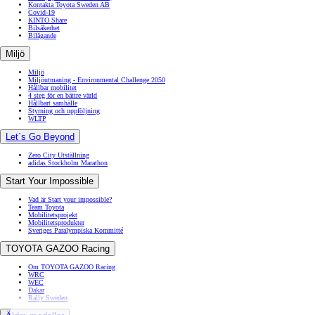
Kontakta Toyota Sweden AB
Covid-19
KINTO Share
Bilsäkerhet
Bilägande
Miljö
Miljö
Miljöutmaning - Environmental Challenge 2050
Hållbar mobilitet
4 steg för en bättre värld
Hållbart samhälle
Styrning och uppföljning
WLTP
Let´s Go Beyond
Zero City Utställning
adidas Stockholm Marathon
Start Your Impossible
Vad är Start your impossible?
Team Toyota
Mobilitetsprojekt
Mobilitetsprodukter
Sveriges Paralympiska Kommitté
TOYOTA GAZOO Racing
Om TOYOTA GAZOO Racing
WRC
WEC
Dakar
Rally Sweden