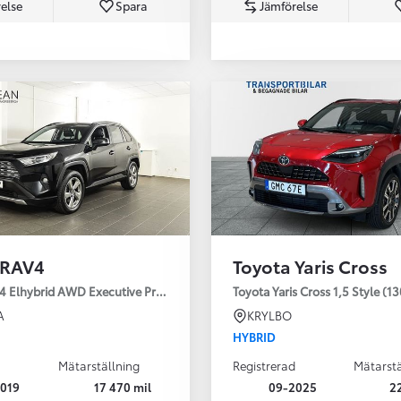
else
Spara
Jämförelse
Från 350 900 kr
Från 3 450 kr/mån
 RAV4
Toyota Yaris Cross
Easy Billån
Nya GR GT
4 Elhybrid AWD Executive Premium Drag 360-kamera JBL
Toyota Yaris Cross 1,5 Style (1
The soul lives on
A
KRYLBO
HYBRID
Mätarställning
Registrerad
Mätarstä
019
17 470 mil
09-2025
2