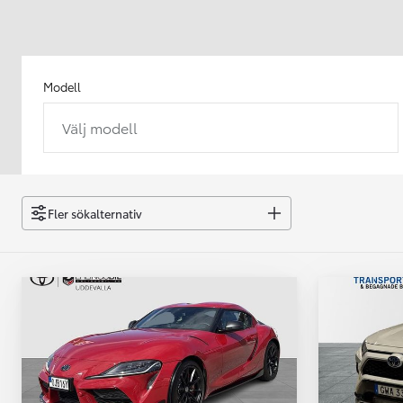
Modell
Välj modell
Från 238 900 kr
Från 2 349 kr/mån
Easy Billån
GR Yaris
Fler sökalternativ
BENSIN