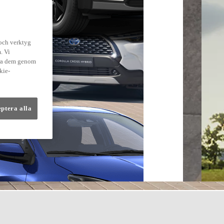
 och verktyg
. Vi
dra dem genom
kie-
eptera alla