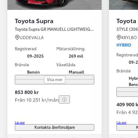
Toyota Supra
Toyota
Toyota Supra GR MANUELL LIGHTWEIGHT EVO / OMG LEV! MOM
STYLE (306
UDDEVALLA
KRYLBO
HYBRID
Registrerad
Mätarställning
Registrerad
09-2025
269 mil
09-
Bränsle
Växellåda
Bränsle
Bensin
Manuell
Från 599 900 kr
Hybr
Visa mer
Nya Corolla Cross
Bens
HYBRID
853 800 kr
Från 10 251 kr/mån
409 900 k
Från 4 9
Läs mer
Läs mer
Kontakta återförsäljare
K