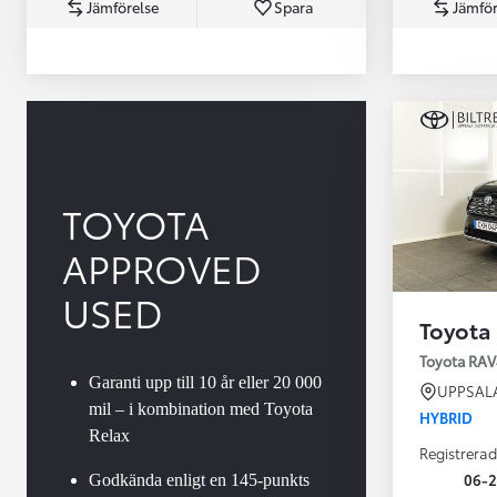
Jämförelse
Spara
Jämför
TOYOTA
APPROVED
Från 360 900 kr
Från 3 548 kr/mån
USED
Toyota
Easy Billån
Toyota GR Supra
Toyota RAV
BENSIN
Garanti upp till 10 år eller 20 000
UPPSAL
mil – i kombination med Toyota
HYBRID
Relax
Registrerad
06-2
Godkända enligt en 145-punkts