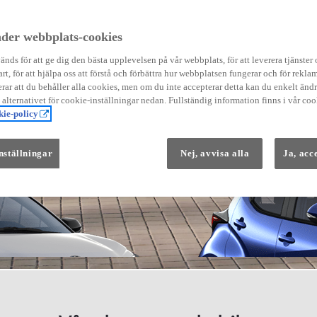
der webbplats-cookies
nds för att ge dig den bästa upplevelsen på vår webbplats, för att leverera tjänster
art, för att hjälpa oss att förstå och förbättra hur webbplatsen fungerar och för reklam
Från 569 900 kr
ar att du behåller alla cookies, men om du inte accepterar detta kan du enkelt än
Från 3 958 kr/mån
å alternativet för cookie-inställningar nedan. Fullständig information finns i vår coo
ie-policy
Yaris
HYBRID
nställningar
Nej, avvisa alla
Ja, acc