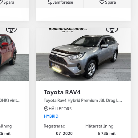
Spara
Jämförelse
Spara
Toyota Professio
När varje jobb r
Toyota RAV4
30HK) vinterhjul
Toyota Rav4 Hybrid Premium JBL Drag Led ramp V
HÄLLEFORS
HYBRID
llning
Registrerad
Mätarställning
25 mil
07-2020
5 735 mil