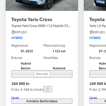
Toyota Yaris Cross
Toyota 
Toyota Yaris Cross AWD-i 1,5 Hybrid (130HK) Style V-hjul
Yaris 1,5 H
KRYLBO
KRYLBO
HYBRID
HYBRID
Registrerad
Mätarställning
Registrerad
01-2025
1 123 mil
07-
Bränsle
Växellåda
Bränsle
Hybrid
Hybr
Bensin
Automat
Bens
Visa mer
344 900 kr
249 900 k
Från 4 140 kr/mån
Från 2 9
Läs mer
Läs mer
Kontakta återförsäljare
K