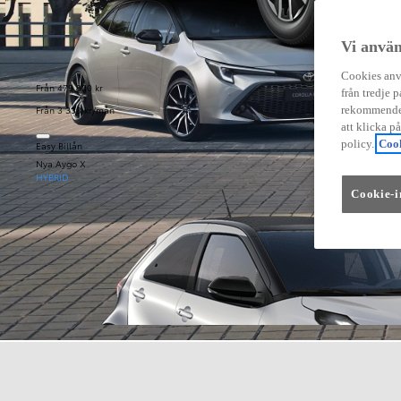
Vi använ
Cookies anvä
Från 479 900 kr
från tredje p
Från 3 333 kr/mån
rekommender
att klicka p
policy.
Cook
Easy Billån
Nya Aygo X
HYBRID
Cookie-i