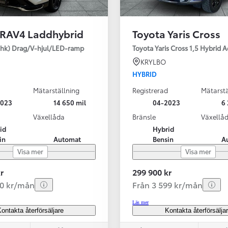
 RAV4 Laddhybrid
Toyota Yaris Cross
SBIL!
hk) Drag/V-hjul/LED-ramp
Toyota Yaris Cross 1,5 Hybrid 
KRYLBO
HYBRID
Mätarställning
Registrerad
Mätarstä
Från 324 900 kr
2023
14 650 mil
04-2023
6 
Från 3 194 kr/mån
Växellåda
Bränsle
Växellå
id
Hybrid
Toyota C-HR
in
Automat
Bensin
A
HYBRID & LADDHYBRID
Visa mer
Visa mer
r
299 900 kr
20 kr/mån
Från 3 599 kr/mån
Läs mer
ontakta återförsäljare
Kontakta återförsälja