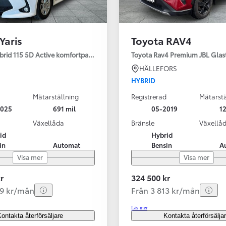
Yaris
Toyota RAV4
ybrid 115 5D Active komfortpaket
Toyota Rav4 Premium JBL Glas
HÄLLEFORS
HYBRID
Mätarställning
Registrerad
Mätarstä
2025
691 mil
05-2019
12
Växellåda
Bränsle
Växellå
id
Hybrid
in
Automat
Bensin
A
Visa mer
Visa mer
r
324 500 kr
99 kr/mån
Från 3 813 kr/mån
Läs mer
ontakta återförsäljare
Kontakta återförsälja