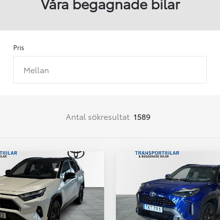
Våra begagnade bilar
Pris
Mellan
Från 257 900 kr
Från 2 535 kr/mån
Easy Billån
Corolla
Antal sökresultat
1589
HYBRID