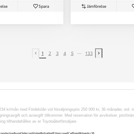
else
Spara
Jämförelse
...
1
2
3
4
5
133
Previous page
Next page
 kr/mån med Fördelslån vid försäljningspris 250 000 kr, 36 månader, ord. rör
ingsavgift och aviavgift tillkommer. Med reservation för avvikelser, prisföränd
ing tillhandahålles av er Toyotaåterförsäljare.
nv=production&sortOrder=published&disabledFilters=usedCarBrand&brands=38