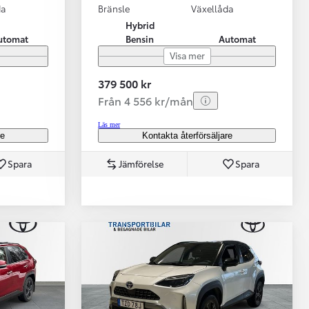
da
Bränsle
Växellåda
Hybrid
utomat
Bensin
Automat
Visa mer
379 500 kr
Från 4 556 kr/mån
Läs mer
re
Kontakta återförsäljare
Spara
Jämförelse
Spara