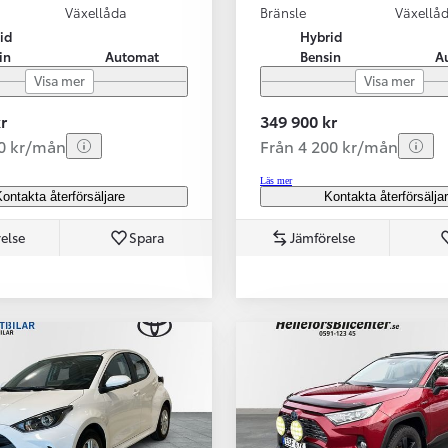
Växellåda
Bränsle
Växellå
id
Hybrid
in
Automat
Bensin
A
Visa mer
Visa mer
r
349 900 kr
70 kr/mån
Från 4 200 kr/mån
Läs mer
ontakta återförsäljare
Kontakta återförsälja
else
Spara
Jämförelse