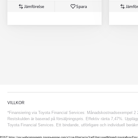
Jämförelse
Spara
Jämför
Från 852 900 kr
VILLKOR
*Finansiering via Toyota Financial Services: Månadskostnadsexempel 2 234
Restskulden är baserad på försäljningspris. Effektiv ränta 7,47%. Uppläggn
Toyota Financial Services. Ett bindande, utförligare och individuell beräkn
POST https://usc-webcomponents.toyota-europe.com/v1/car-filter/se/sv?carFilter=used&brand=toyota&uscE