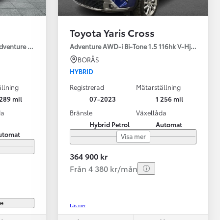
Toyota Yaris Cross
Adventure Drag V-Hjul
Adventure AWD-i Bi-Tone 1.5 116hk V-Hjul Drag J
BORÅS
HYBRID
llning
Registrerad
Mätarställning
Vi har Sveriges mest nöjda biläg
Nya elbil
289 mil
07-2023
1 256 mil
Läs mer
Elbilar f
da
Bränsle
Växellåda
Hybrid Petrol
Automat
utomat
Visa mer
364 900 kr
Från 4 380 kr/mån
re
Läs mer