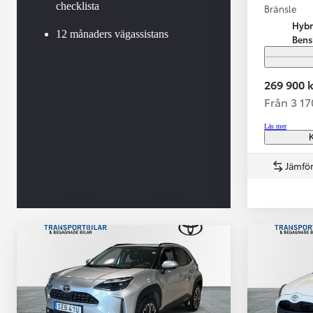
checklista
Bränsle
Hybr
12 månaders vägassistans
Bens
269 900 k
Från 3 1
Läs mer
K
Jämför