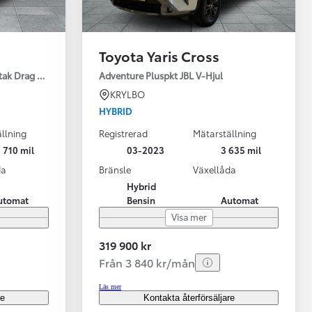
Toyota Yaris Cross
tak Drag Motorv Vhjul
Adventure Pluspkt JBL V-Hjul
KRYLBO
HYBRID
llning
Registrerad
Mätarställning
 710 mil
03-2023
3 635 mil
da
Bränsle
Växellåda
Hybrid
utomat
Bensin
Automat
Visa mer
319 900 kr
Från 3 840 kr/mån
Läs mer
re
Kontakta återförsäljare