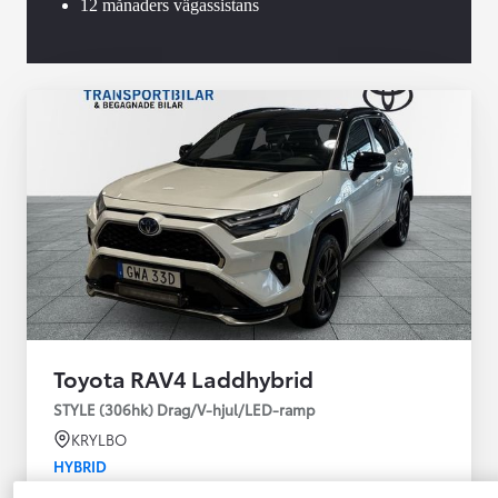
12 månaders vägassistans
Toyota RAV4 Laddhybrid
STYLE (306hk) Drag/V-hjul/LED-ramp
KRYLBO
HYBRID