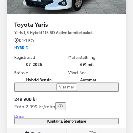
Toyota Yaris
Yaris 1,5 Hybrid 115 5D Active komfortpaket
KRYLBO
HYBRID
Registrerad
Mätarställning
07-2025
691 mil
Bränsle
Växellåda
Hybrid Bensin
Automat
Visa mer
249 900 kr
Från 2 999 kr/mån
Läs mer
Kontakta återförsäljare