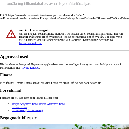
beräkning tillhandahålles av er Toyotaåterförsäljare.
POST https://usc-webcomponents.toyota-europe.com/v1/car-filter/se/sv?
carFilter=used&brand=toyota&uscEnv=production&sortOrder=published&disabledFilters=usedCarBrand&bra
Att låna kostar pengar!
Om du inte kan betala tillbaka skulden i tid riskerar du en betalningsanmärkning. Det kan
leda till svårigheter att få hyra bostad, teckna abonnemang och få nya lån. För stöd, vänd
dig till budget- och skuldrådgivningen i din kommun. Kontaktuppgifter finns på
konsumentverket.se
.
Approved used
När du köper en begagnad Toyota ska upplevelsen vara lika trevlig och trygg som om du köpte en ny – i
kombination med
Toyota Relaxed
.
Finans
Med lån hos Toyota Finans kan du smidigt finansiera din bil på det sätt som passar dig.
Försäkring
Försäkra din bil hos dem som känner till den bäst.
Toyota Approved Used
Toyota Approved Used
Billån
Billån
Bilförsäkring
Bilförsäkring
Begagnade biltyper