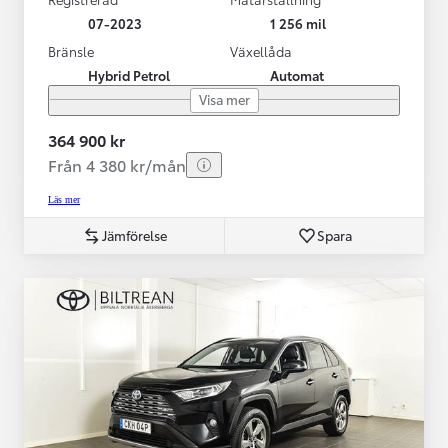
07-2023
1 256 mil
Bränsle
Växellåda
Hybrid Petrol
Automat
Visa mer
364 900 kr
Från 4 380 kr/mån
Läs mer
Jämförelse
Spara