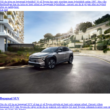
Vill du köpa en begagnad hybridbil? Vi på Toyota har varit pionjärer inom hybriddrift sedan 1997. Hos våra
återförsäljare kan du hitta ett brett utbud av begagnade hybridbilar - oavsett om du är på jakt efter en hybrid
eller en laddhybrid.
Läs mer
Begagnad SUV
Om du vill ha en begagnad SUV så kan vi på Toyota erbjuda ett brett och varierat utbud. Oavsett vilken
begagnad SUV från Toyota du väljer så får du en praktisk och pålitlig bil med Toyotas välkända kvalitet som är
redo för livets alla äventyr.