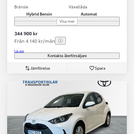
Bränsle
Växellåda
Hybrid Bensin
Automat
Visa mer
344 900 kr
Från 4 140 kr/mån
Läs mer
Kontakta återförsäljare
Jämförelse
Spara