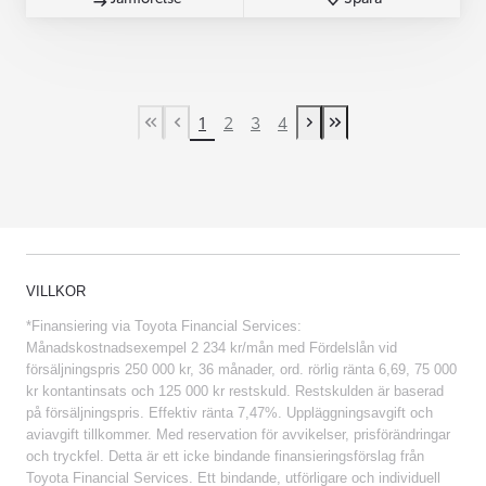
1
2
3
4
First Page
Previous page
Next page
Last Page
VILLKOR
*Finansiering via Toyota Financial Services:
Månadskostnadsexempel 2 234 kr/mån med Fördelslån vid
försäljningspris 250 000 kr, 36 månader, ord. rörlig ränta 6,69, 75 000
kr kontantinsats och 125 000 kr restskuld. Restskulden är baserad
på försäljningspris. Effektiv ränta 7,47%. Uppläggningsavgift och
aviavgift tillkommer. Med reservation för avvikelser, prisförändringar
och tryckfel. Detta är ett icke bindande finansieringsförslag från
Toyota Financial Services. Ett bindande, utförligare och individuell