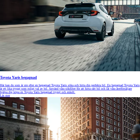
Toyota Yaris begagnad
Här kan du som är ute efter en begagnad Toyota Yaris söka och hitta din perfekta bil. En begagnad Toyota Yaris
är ett lika tryggt som roligt val av bil. Använd våra sökfilter för att hitta rätt bil och låt våra återförsäljare
hjälpa dig köpa en Toyota Yaris begagnad tryggt och enkelt.
Läs mer