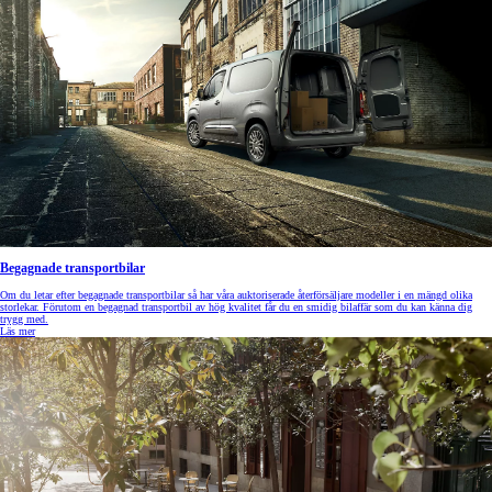
Begagnade transportbilar
Om du letar efter begagnade transportbilar så har våra auktoriserade återförsäljare modeller i en mängd olika
storlekar. Förutom en begagnad transportbil av hög kvalitet får du en smidig bilaffär som du kan känna dig
trygg med.
Läs mer