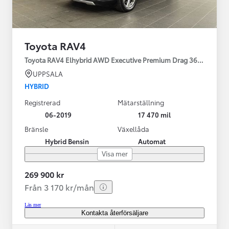
Toyota RAV4
Toyota RAV4 Elhybrid AWD Executive Premium Drag 360-kamera 
UPPSALA
HYBRID
Registrerad
Mätarställning
06-2019
17 470 mil
Bränsle
Växellåda
Hybrid Bensin
Automat
Visa mer
269 900 kr
Från 3 170 kr/mån
Läs mer
Kontakta återförsäljare