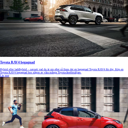
Toyota RAV4 begagnad
Hybrid eller laddhybrid – oavsett vad du är ute efter så finns det en begagnad Toyota RAV4 för dig. Köp en
Toyota RAV4 begagnad hos någon av våra många Toyota-återförsäljare.
Läs mer