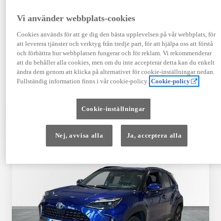
Registrerad
Mätarställning
09-2023
14 650 mil
Vi använder webbplats-cookies
Bränsle
Växellåda
Cookies används för att ge dig den bästa upplevelsen på vår webbplats, för
Hybrid Bensin
Automat
att leverera tjänster och verktyg från tredje part, för att hjälpa oss att förstå
Visa mer
och förbättra hur webbplatsen fungerar och för reklam. Vi rekommenderar
att du behåller alla cookies, men om du inte accepterar detta kan du enkelt
409 900 kr
ändra dem genom att klicka på alternativet för cookie-inställningar nedan.
Från 4 920 kr/mån
Fullständig information finns i vår cookie-policy.
Cookie-policy
Läs mer
Kontakta återförsäljare
Cookie-inställningar
Jämförelse
Spara
Nej, avvisa alla
Ja, acceptera alla