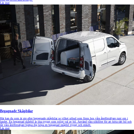
Läs mer
Begagnade Skåpbilar
Här kan du som är ute efter begagnade skåpbilar se vilket utbud som finns hos våra återförsäljare runt om i
landet. En begagnad skåpbil är lika tryggt som roligt val av bil. Använd våra sökfilter för att hitta rätt bil och
låt våra återförsäljare hjälpa dig köpa en begagnad skåpbil tryggt och enkelt.
Läs mer