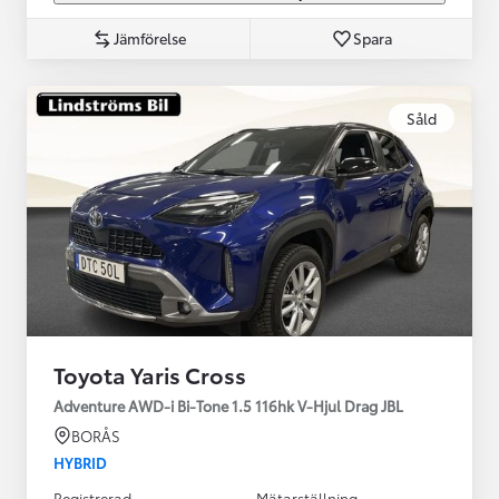
Jämförelse
Spara
Såld
Toyota Yaris Cross
Adventure AWD-i Bi-Tone 1.5 116hk V-Hjul Drag JBL
BORÅS
HYBRID
Registrerad
Mätarställning