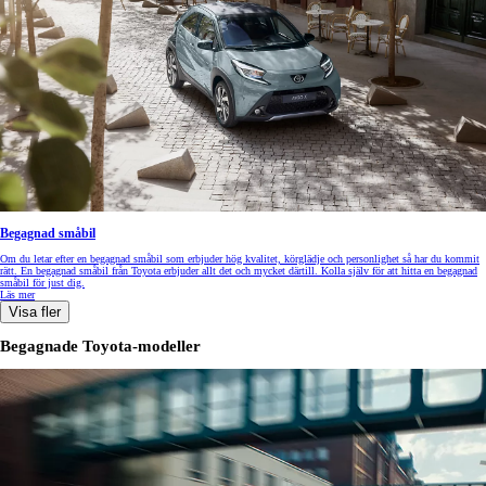
Begagnad småbil
Om du letar efter en begagnad småbil som erbjuder hög kvalitet, körglädje och personlighet så har du kommit
rätt. En begagnad småbil från Toyota erbjuder allt det och mycket därtill. Kolla själv för att hitta en begagnad
småbil för just dig.
Läs mer
Visa fler
Begagnade Toyota-modeller