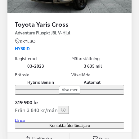
Toyota Yaris Cross
Adventure Pluspkt JBL V-Hjul
KRYLBO
HYBRID
Registrerad
Mätarställning
03-2023
3 635 mil
Bränsle
Växellåda
Hybrid Bensin
Automat
Visa mer
319 900 kr
Från 3 840 kr/mån
Läs mer
Kontakta återförsäljare
Jämförelse
Spara