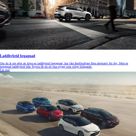
Laddhybrid begagnad
Om du är ute efter att köpa en laddhybrid begagnad, har våra återförsäljare flera alternativ för dig. Med en
begagnad laddhybrid från Toyota får du ett lika tryggt som roligt bilägande.
Läs mer