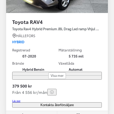
Toyota RAV4
Toyota Rav4 Hybrid Premium JBL Drag Led ramp Vhjul motorv
HÄLLEFORS
HYBRID
Registrerad
Mätarställning
07-2020
5 735 mil
Bränsle
Växellåda
Hybrid Bensin
Automat
Visa mer
379 500 kr
Från 4 556 kr/mån
Läs mer
Kontakta återförsäljare