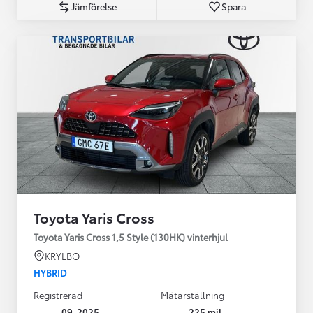
Jämförelse
Spara
Toyota Yaris Cross
Toyota Yaris Cross 1,5 Style (130HK) vinterhjul
KRYLBO
HYBRID
Registrerad
Mätarställning
09-2025
225 mil