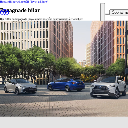
Hoppa till huvudinnehåll
(Tryck på Enter)
Begagnade bilar
Öppna m
Här hittar du begagnade Toyota-bilar hos våra auktoriserade återförsäljare.