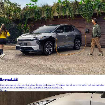
Begagnad elbil
Köp en begagnad elbil hos din lokala Toyota-återförsäljare. Vi hjälper dig till en trygg, enkel och prisvärd affär
när du har hittat en begagnad elbil som passar dig och din livsstil.
Läs mer