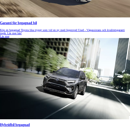
Garanti för begagnad bil
Köp en begagnad Toyota lika tryggt som vid en ny med Approved Used - Vägassistans och kvalitetsgaranti
ingår. Läs mer här!
Läs mer
Hybridbil begagnad