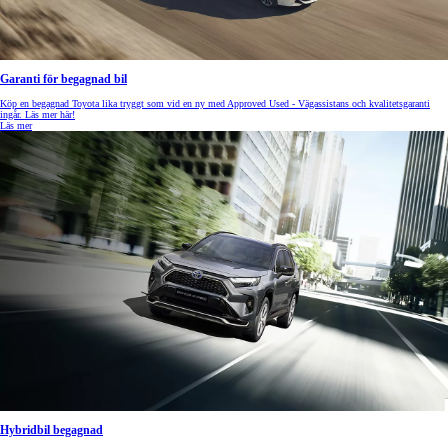
Garanti för begagnad bil
Köp en begagnad Toyota lika tryggt som vid en ny med Approved Used - Vägassistans och kvalitetsgaranti
ingår. Läs mer här!
Läs mer
Hybridbil begagnad