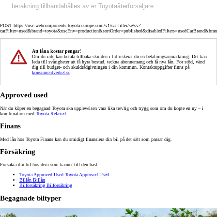
beräkning tillhandahålles av er Toyotaåterförsäljare.
POST https://usc-webcomponents.toyota-europe.com/v1/car-filter/se/sv?
carFilter=used&brand=toyota&uscEnv=production&sortOrder=published&disabledFilters=usedCarBrand&bra
Att låna kostar pengar!
Om du inte kan betala tillbaka skulden i tid riskerar du en betalningsanmärkning. Det kan
leda till svårigheter att få hyra bostad, teckna abonnemang och få nya lån. För stöd, vänd
dig till budget- och skuldrådgivningen i din kommun. Kontaktuppgifter finns på
konsumentverket.se
.
Approved used
När du köper en begagnad Toyota ska upplevelsen vara lika trevlig och trygg som om du köpte en ny – i
kombination med
Toyota Relaxed
.
Finans
Med lån hos Toyota Finans kan du smidigt finansiera din bil på det sätt som passar dig.
Försäkring
Försäkra din bil hos dem som känner till den bäst.
Toyota Approved Used
Toyota Approved Used
Billån
Billån
Bilförsäkring
Bilförsäkring
Begagnade biltyper