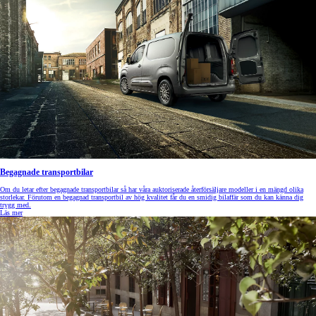
Begagnade transportbilar
Om du letar efter begagnade transportbilar så har våra auktoriserade återförsäljare modeller i en mängd olika
storlekar. Förutom en begagnad transportbil av hög kvalitet får du en smidig bilaffär som du kan känna dig
trygg med.
Läs mer