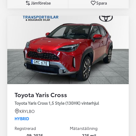
Jämförelse
Spara
Toyota Yaris Cross
Toyota Yaris Cross 1,5 Style (130HK) vinterhjul
KRYLBO
HYBRID
Registrerad
Mätarställning
09-2025
225 mil