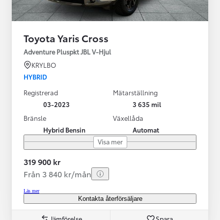
Toyota Yaris Cross
Adventure Pluspkt JBL V-Hjul
KRYLBO
HYBRID
Registrerad
Mätarställning
03-2023
3 635 mil
Bränsle
Växellåda
Hybrid Bensin
Automat
Visa mer
319 900 kr
Från 3 840 kr/mån
Läs mer
Kontakta återförsäljare
Jämförelse
Spara