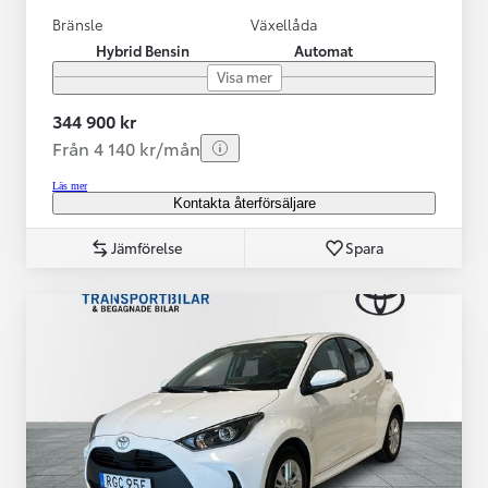
Bränsle
Växellåda
Hybrid Bensin
Automat
Visa mer
344 900 kr
Från 4 140 kr/mån
Läs mer
Kontakta återförsäljare
Jämförelse
Spara