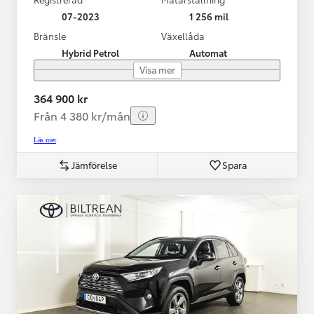
07-2023
1 256 mil
Bränsle
Växellåda
Hybrid Petrol
Automat
Visa mer
364 900 kr
Från 4 380 kr/mån
Läs mer
Jämförelse
Spara