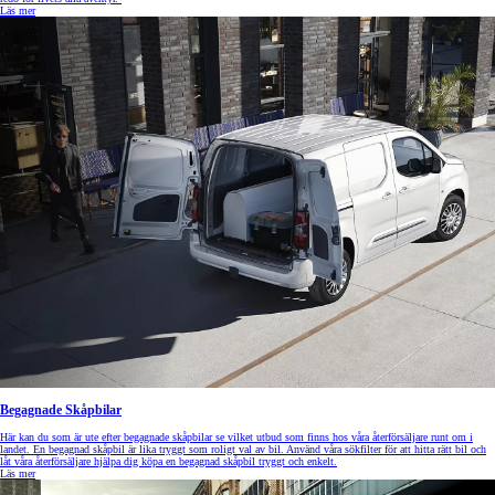
Läs mer
Begagnade Skåpbilar
Här kan du som är ute efter begagnade skåpbilar se vilket utbud som finns hos våra återförsäljare runt om i
landet. En begagnad skåpbil är lika tryggt som roligt val av bil. Använd våra sökfilter för att hitta rätt bil och
låt våra återförsäljare hjälpa dig köpa en begagnad skåpbil tryggt och enkelt.
Läs mer