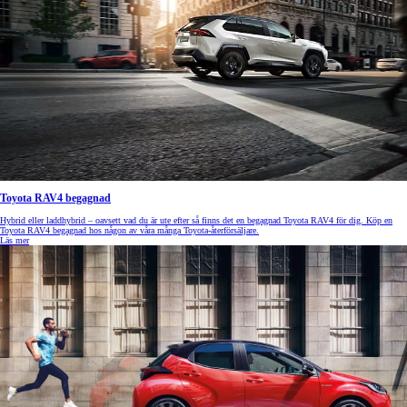
Toyota RAV4 begagnad
Hybrid eller laddhybrid – oavsett vad du är ute efter så finns det en begagnad Toyota RAV4 för dig. Köp en
Toyota RAV4 begagnad hos någon av våra många Toyota-återförsäljare.
Läs mer