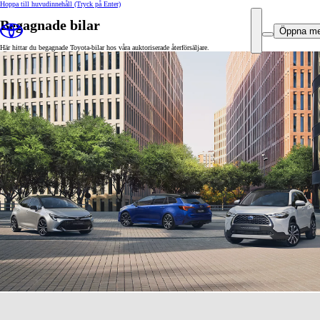
Hoppa till huvudinnehåll
(Tryck på Enter)
Begagnade bilar
Öppna m
Här hittar du begagnade Toyota-bilar hos våra auktoriserade återförsäljare.