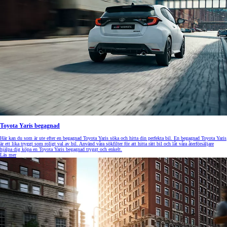
Toyota Yaris begagnad
Här kan du som är ute efter en begagnad Toyota Yaris söka och hitta din perfekta bil. En begagnad Toyota Yaris
är ett lika tryggt som roligt val av bil. Använd våra sökfilter för att hitta rätt bil och låt våra återförsäljare
hjälpa dig köpa en Toyota Yaris begagnad tryggt och enkelt.
Läs mer