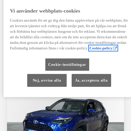
TOYOTA APPROVED
Vi använder webbplats-cookies
USED
Cookies används för att ge dig den bästa upplevelsen på vår webbplats, för
att leverera tjänster och verktyg från tredje part, för att hjälpa oss att förstå
och förbättra hur webbplatsen fungerar och för reklam. Vi rekommenderar
Garanti upp till 10 år eller 20 000 mil – i
att du behåller alla cookies, men om du inte accepterar detta kan du enkelt
kombination med Toyota Relax
ändra dem genom att klicka på alternativet för cookie-inställningar nedan.
Fullständig information finns i vår cookie-policy.
Cookie-policy
Godkända enligt en 145-punkts checklista
Cookie-inställningar
12 månaders vägassistans
Nej, avvisa alla
Ja, acceptera alla