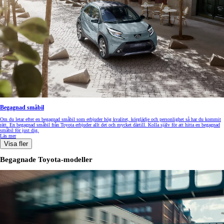
Begagnad småbil
Om du letar efter en begagnad småbil som erbjuder hög kvalitet, körglädje och personlighet så har du kommit
rätt. En begagnad småbil från Toyota erbjuder allt det och mycket därtill. Kolla själv för att hitta en begagnad
småbil för just dig.
Läs mer
Visa fler
Begagnade Toyota-modeller