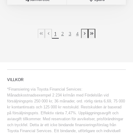
1
2
3
4
First Page
Previous page
Next page
Last Page
VILLKOR
*Finansiering via Toyota Financial Services:
Månadskostnadsexempel 2 234 kr/mån med Fördelslån vid
försäljningspris 250 000 kr, 36 månader, ord. rörlig ränta 6,69, 75 000
kr kontantinsats och 125 000 kr restskuld. Restskulden är baserad
på försäljningspris. Effektiv ränta 7,47%. Uppläggningsavgift och
aviavgift tillkommer. Med reservation för avvikelser, prisförändringar
och tryckfel. Detta är ett icke bindande finansieringsförslag från
Toyota Financial Services. Ett bindande, utförligare och individuell