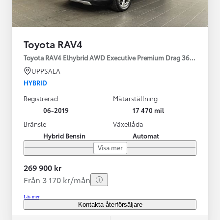
Toyota RAV4
Toyota RAV4 Elhybrid AWD Executive Premium Drag 360-kamera 
UPPSALA
HYBRID
Registrerad
Mätarställning
06-2019
17 470 mil
Bränsle
Växellåda
Hybrid Bensin
Automat
Visa mer
269 900 kr
Från 3 170 kr/mån
Läs mer
Kontakta återförsäljare