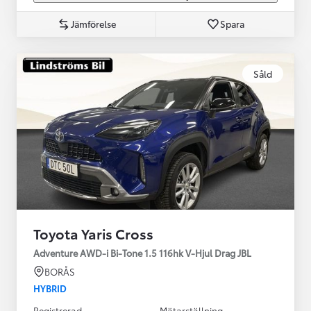
Jämförelse
Spara
Såld
Toyota Yaris Cross
Adventure AWD-i Bi-Tone 1.5 116hk V-Hjul Drag JBL
BORÅS
HYBRID
Registrerad
Mätarställning