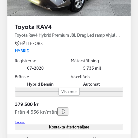
Toyota RAV4
Toyota Rav4 Hybrid Premium JBL Drag Led ramp Vhjul motorv
HÄLLEFORS
HYBRID
Registrerad
Mätarställning
07-2020
5 735 mil
Bränsle
Växellåda
Hybrid Bensin
Automat
Visa mer
379 500 kr
Från 4 556 kr/mån
Läs mer
Kontakta återförsäljare