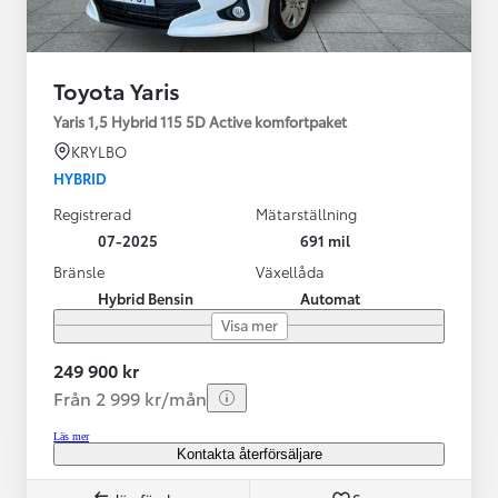
Toyota Yaris
Yaris 1,5 Hybrid 115 5D Active komfortpaket
KRYLBO
HYBRID
Registrerad
Mätarställning
07-2025
691 mil
Bränsle
Växellåda
Hybrid Bensin
Automat
Visa mer
249 900 kr
Från 2 999 kr/mån
Läs mer
Kontakta återförsäljare