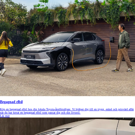
Begagnad elbil
Köp en begagnad elbil hos din lokala Toyota-återförsäljare. Vi hjälper dig till en trygg, enkel och prisvärd affär
när du har hittat en begagnad elbil som passar dig och din livsstil.
Läs mer