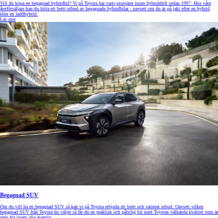
Vill du köpa en begagnad hybridbil? Vi på Toyota har varit pionjärer inom hybriddrift sedan 1997. Hos våra
återförsäljare kan du hitta ett brett utbud av begagnade hybridbilar - oavsett om du är på jakt efter en hybrid
eller en laddhybrid.
Läs mer
Begagnad SUV
Om du vill ha en begagnad SUV så kan vi på Toyota erbjuda ett brett och varierat utbud. Oavsett vilken
begagnad SUV från Toyota du väljer så får du en praktisk och pålitlig bil med Toyotas välkända kvalitet som är
redo för livets alla äventyr.