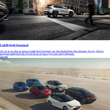
Laddhybrid begagnad
Om du är ute efter att köpa en laddhybrid begagnad, har våra återförsäljare flera alternativ för dig. Med en
begagnad laddhybrid från Toyota får du ett lika tryggt som roligt bilägande.
Läs mer