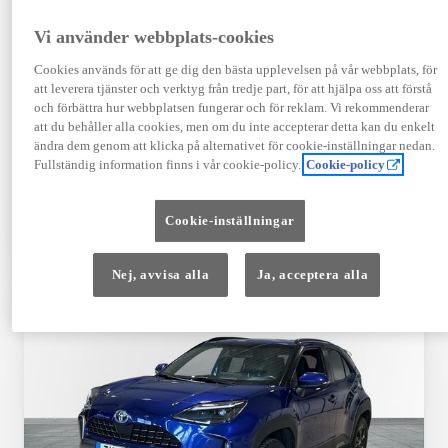
Registrerad
Mätarställning
09-2023
14 650 mil
Vi använder webbplats-cookies
Bränsle
Växellåda
Cookies används för att ge dig den bästa upplevelsen på vår webbplats, för
Hybrid Bensin
Automat
att leverera tjänster och verktyg från tredje part, för att hjälpa oss att förstå
Visa mer
och förbättra hur webbplatsen fungerar och för reklam. Vi rekommenderar
att du behåller alla cookies, men om du inte accepterar detta kan du enkelt
409 900 kr
ändra dem genom att klicka på alternativet för cookie-inställningar nedan.
Från 4 920 kr/mån
Fullständig information finns i vår cookie-policy.
Cookie-policy
Läs mer
Kontakta återförsäljare
Cookie-inställningar
Jämförelse
Spara
Nej, avvisa alla
Ja, acceptera alla