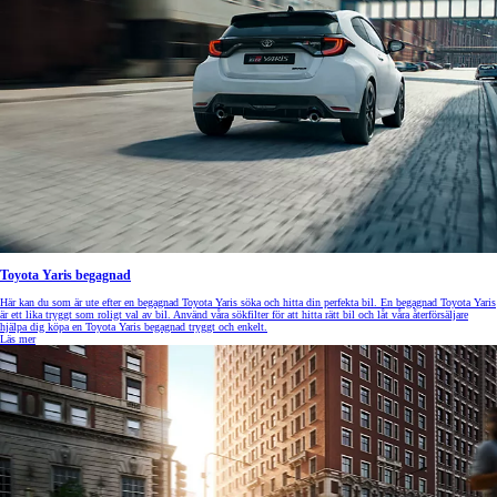
Toyota Yaris begagnad
Här kan du som är ute efter en begagnad Toyota Yaris söka och hitta din perfekta bil. En begagnad Toyota Yaris
är ett lika tryggt som roligt val av bil. Använd våra sökfilter för att hitta rätt bil och låt våra återförsäljare
hjälpa dig köpa en Toyota Yaris begagnad tryggt och enkelt.
Läs mer