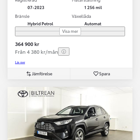
07-2023
1 256 mil
Bränsle
Växellåda
Hybrid Petrol
Automat
Visa mer
364 900 kr
Från 4 380 kr/mån
Läs mer
Jämförelse
Spara