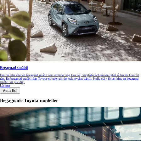
Begagnad småbil
Om du letar efter en begagnad småbil som erbjuder hög kvalitet, körglädje och personlighet så har du kommit
rätt. En begagnad småbil från Toyota erbjuder allt det och mycket därtill. Kolla själv för att hitta en begagnad
småbil för just dig.
Läs mer
Visa fler
Begagnade Toyota-modeller