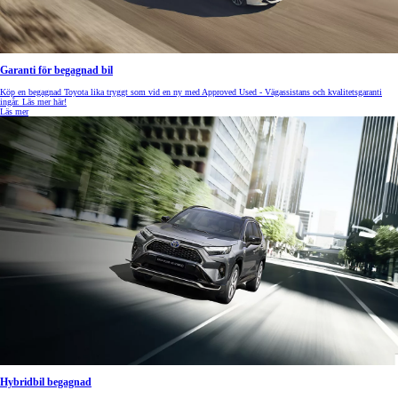
Garanti för begagnad bil
Köp en begagnad Toyota lika tryggt som vid en ny med Approved Used - Vägassistans och kvalitetsgaranti
ingår. Läs mer här!
Läs mer
Hybridbil begagnad