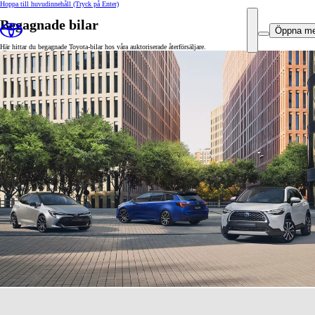
Hoppa till huvudinnehåll
(Tryck på Enter)
Begagnade bilar
Öppna m
Här hittar du begagnade Toyota-bilar hos våra auktoriserade återförsäljare.