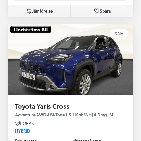
Jämförelse
Spara
Såld
Toyota Yaris Cross
Adventure AWD-i Bi-Tone 1.5 116hk V-Hjul Drag JBL
BORÅS
HYBRID
Registrerad
Mätarställning