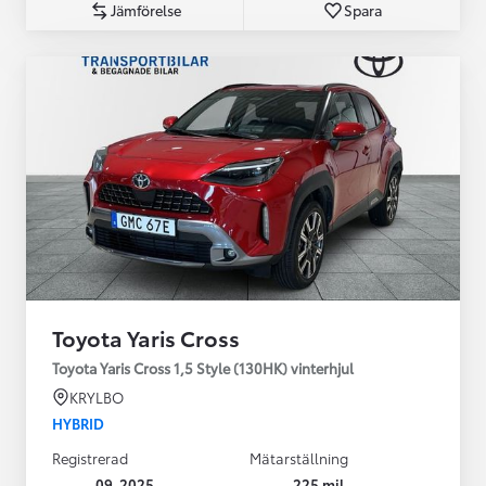
Jämförelse
Spara
Toyota Yaris Cross
Toyota Yaris Cross 1,5 Style (130HK) vinterhjul
KRYLBO
HYBRID
Registrerad
Mätarställning
09-2025
225 mil