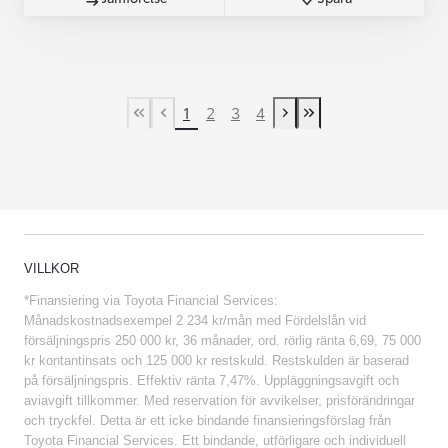
1
2
3
4
First Page
Previous page
Next page
Last Page
VILLKOR
*Finansiering via Toyota Financial Services:
Månadskostnadsexempel 2 234 kr/mån med Fördelslån vid
försäljningspris 250 000 kr, 36 månader, ord. rörlig ränta 6,69, 75 000
kr kontantinsats och 125 000 kr restskuld. Restskulden är baserad
på försäljningspris. Effektiv ränta 7,47%. Uppläggningsavgift och
aviavgift tillkommer. Med reservation för avvikelser, prisförändringar
och tryckfel. Detta är ett icke bindande finansieringsförslag från
Toyota Financial Services. Ett bindande, utförligare och individuell