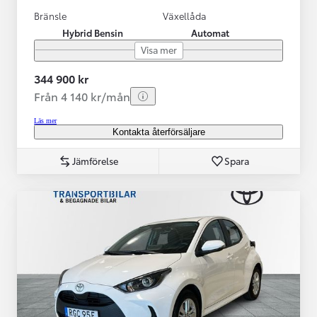
Bränsle
Växellåda
Hybrid Bensin
Automat
Visa mer
344 900 kr
Från 4 140 kr/mån
Läs mer
Kontakta återförsäljare
Jämförelse
Spara