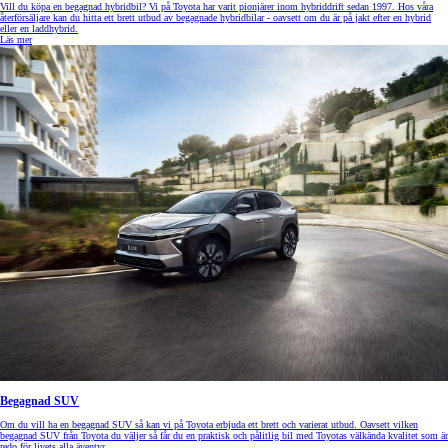
Vill du köpa en begagnad hybridbil? Vi på Toyota har varit pionjärer inom hybriddrift sedan 1997. Hos våra
återförsäljare kan du hitta ett brett utbud av begagnade hybridbilar - oavsett om du är på jakt efter en hybrid
eller en laddhybrid.
Läs mer
Begagnad SUV
Om du vill ha en begagnad SUV så kan vi på Toyota erbjuda ett brett och varierat utbud. Oavsett vilken
begagnad SUV från Toyota du väljer så får du en praktisk och pålitlig bil med Toyotas välkända kvalitet som är
redo för livets alla äventyr.