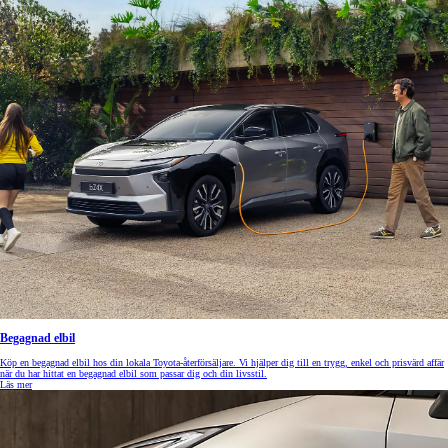
Begagnad elbil
Köp en begagnad elbil hos din lokala Toyota-återförsäljare. Vi hjälper dig till en trygg, enkel och prisvärd affär
när du har hittat en begagnad elbil som passar dig och din livsstil.
Läs mer