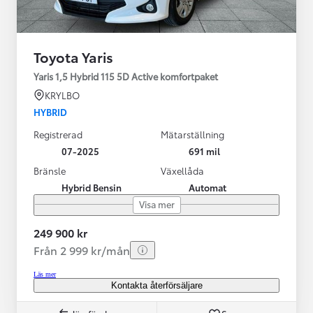
Toyota Yaris
Yaris 1,5 Hybrid 115 5D Active komfortpaket
KRYLBO
HYBRID
Registrerad
Mätarställning
07-2025
691 mil
Bränsle
Växellåda
Hybrid Bensin
Automat
Visa mer
249 900 kr
Från 2 999 kr/mån
Läs mer
Kontakta återförsäljare