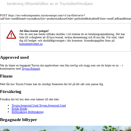
beräkning tillhandahålles av er Toyotaåterförsäljare.
POST https://usc-webcomponents.toyota-europe.com/v1/car-filter/se/sv?
carFilter=used&brand=toyota&uscEnv=production&sortOrder=published&disabledFilters=usedCarBrand&bra
Att låna kostar pengar!
Om du inte kan betala tillbaka skulden i tid riskerar du en betalningsanmärkning. Det kan
leda till svårigheter att få hyra bostad, teckna abonnemang och få nya lån. För stöd, vänd
dig till budget- och skuldrådgivningen i din kommun. Kontaktuppgifter finns på
konsumentverket.se
.
Approved used
När du köper en begagnad Toyota ska upplevelsen vara lika trevlig och trygg som om du köpte en ny – i
kombination med
Toyota Relaxed
.
Finans
Med lån hos Toyota Finans kan du smidigt finansiera din bil på det sätt som passar dig.
Försäkring
Försäkra din bil hos dem som känner till den bäst.
Toyota Approved Used
Toyota Approved Used
Billån
Billån
Bilförsäkring
Bilförsäkring
Begagnade biltyper