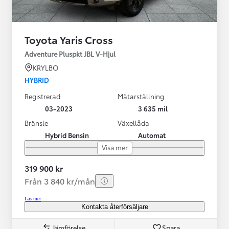
Toyota Yaris Cross
Adventure Pluspkt JBL V-Hjul
KRYLBO
HYBRID
Registrerad
Mätarställning
03-2023
3 635 mil
Bränsle
Växellåda
Hybrid Bensin
Automat
Visa mer
319 900 kr
Från 3 840 kr/mån
Läs mer
Kontakta återförsäljare
Jämförelse
Spara