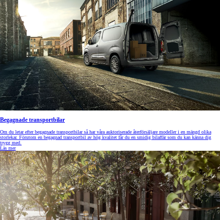
Begagnade transportbilar
Om du letar efter begagnade transportbilar så har våra auktoriserade återförsäljare modeller i en mängd olika
storlekar. Förutom en begagnad transportbil av hög kvalitet får du en smidig bilaffär som du kan känna dig
trygg med.
Läs mer