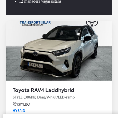
12 månaders vägassistans
Toyota RAV4 Laddhybrid
STYLE (306hk) Drag/V-hjul/LED-ramp
KRYLBO
HYBRID