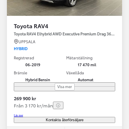
Toyota RAV4
Toyota RAV4 Elhybrid AWD Executive Premium Drag 360-kamera 
UPPSALA
HYBRID
Registrerad
Mätarställning
06-2019
17 470 mil
Bränsle
Växellåda
Hybrid Bensin
Automat
Visa mer
269 900 kr
Från 3 170 kr/mån
Läs mer
Kontakta återförsäljare