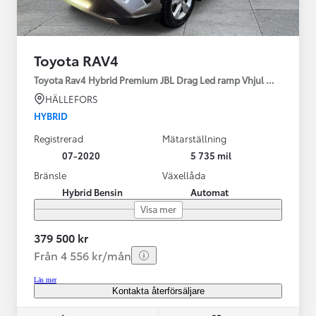
Toyota RAV4
Toyota Rav4 Hybrid Premium JBL Drag Led ramp Vhjul motorv
HÄLLEFORS
HYBRID
Registrerad
Mätarställning
07-2020
5 735 mil
Bränsle
Växellåda
Hybrid Bensin
Automat
Visa mer
379 500 kr
Från 4 556 kr/mån
Läs mer
Kontakta återförsäljare