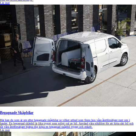
Läs mer
Begagnade Skåpbilar
Här kan du som är ute efter begagnade skåpbilar se vilket utbud som finns hos våra återförsäljare runt om i
landet. En begagnad skåpbil är lika tryggt som roligt val av bil. Använd våra sökfilter för att hitta rätt bil och
låt våra återförsäljare hjälpa dig köpa en begagnad skåpbil tryggt och enkelt.
Läs mer