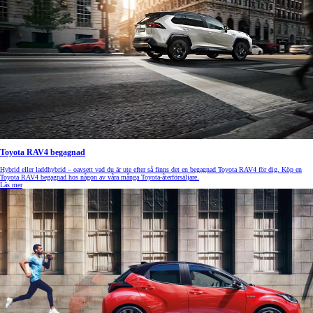
Toyota RAV4 begagnad
Hybrid eller laddhybrid – oavsett vad du är ute efter så finns det en begagnad Toyota RAV4 för dig. Köp en
Toyota RAV4 begagnad hos någon av våra många Toyota-återförsäljare.
Läs mer