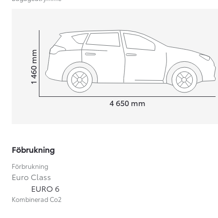
mm
1 460
Height
Length
4 650
mm
Föbrukning
Förbrukning
Euro Class
Från 599 900 kr
EURO 6
Nya Corolla Cross
Kombinerad Co2
HYBRID