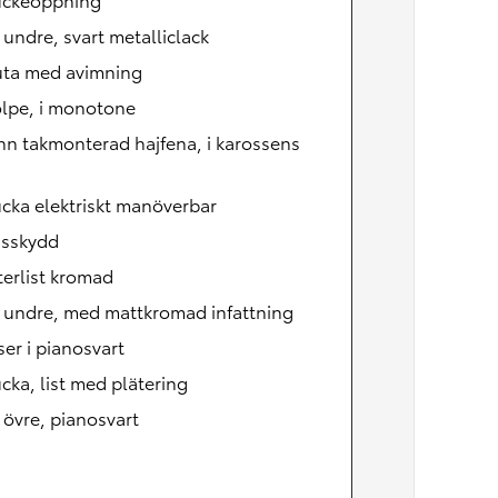
, undre, svart metalliclack
uta med avimning
olpe, i monotone
n takmonterad hajfena, i karossens
cka elektriskt manöverbar
nsskydd
erlist kromad
, undre, med mattkromad infattning
ser i pianosvart
cka, list med plätering
, övre, pianosvart