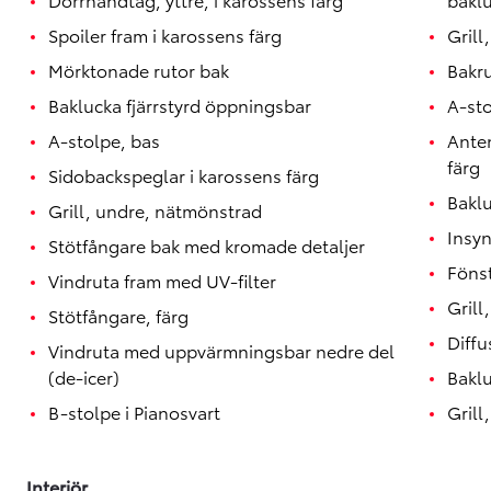
Spoiler fram i karossens färg
Grill
Mörktonade rutor bak
Bakr
Baklucka fjärrstyrd öppningsbar
A-st
A-stolpe, bas
Anten
färg
Sidobackspeglar i karossens färg
Baklu
Grill, undre, nätmönstrad
Insy
Stötfångare bak med kromade detaljer
Fönst
Vindruta fram med UV-filter
Grill
Stötfångare, färg
Diffu
Vindruta med uppvärmningsbar nedre del
(de-icer)
Baklu
B-stolpe i Pianosvart
Grill
Interiör