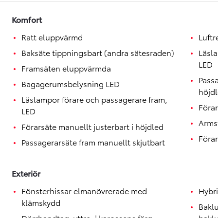
Toyota GR Supra
BENSIN
Komfort
Ratt eluppvärmd
Luft
Baksäte tippningsbart (andra sätesraden)
Läsl
LED
Framsäten eluppvärmda
Passa
Bagagerumsbelysning LED
höjd
Läslampor förare och passagerare fram,
Förar
LED
Armst
Förarsäte manuellt justerbart i höjdled
Förar
Passagerarsäte fram manuellt skjutbart
Exteriör
Fönsterhissar elmanövrerade med
Hybr
klämskydd
Bakl
Dörrhandtag, yttre, i karossens färg
bakl