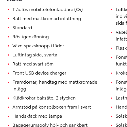
Trådlös mobiltelefonladdare (Qi)
Luftk
indiv
Ratt med mattkromad infattning
sida 
Standard
Växe
Röstigenkänning
infat
Växelspaksknopp i läder
Flask
Luftintag sida, svarta
Föns
Ratt med svart söm
funkt
Front USB device charger
Kroka
Framdörrar, handtag med mattkromade
Föns
inlägg
inläg
Klädkrokar baksäte, 2 stycken
Lastn
Armstöd på konsolboxen fram i svart
Handt
Handskfack med lampa
Sols
Bagagerumsgolv höj- och sänkbart
Solsk