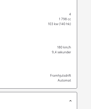
4
1 798
cc
103
kw (140 hk)
180
km/h
9,4
sekunder
Framhjulsdrift
Automat
Från 350 900 kr
Från 3 450 kr/mån
Easy Billån