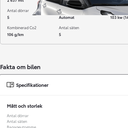
2 637 mil
04-2025
Hybrid Be
Antal dörrar
Växellåda
Effekt
5
Automat
103 kw (1
Kombinerad Co2
Antal säten
106 g/km
5
Fakta om bilen
Från 238 900 kr
Specifikationer
Från 2 349 kr/mån
Easy Billån
Mått och storlek
GR Yaris
BENSIN
Antal dörrar
Antal säten
Bagageutrymme