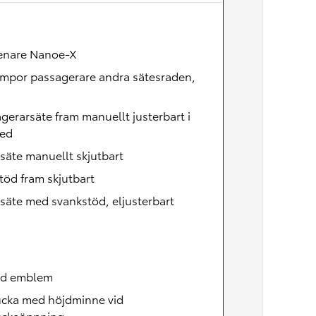
Nya GR GT
The soul lives on
renare Nanoe-X
ampor passagerare andra sätesraden,
gerarsäte fram manuellt justerbart i
led
säte manuellt skjutbart
öd fram skjutbart
säte med svankstöd, eljusterbart
id emblem
ucka med höjdminne vid
uckeöppning