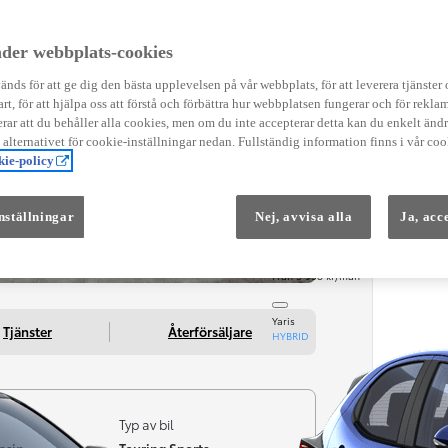
Instruktionsfilmer
Toyota C-HR Instruktionsfilmer
Yaris Instruktionsfilmer
der webbplats-cookies
Yaris Cross Instruktionsfilmer
Digital Smart Nyckel Instruktionsfi
nds för att ge dig den bästa upplevelsen på vår webbplats, för att leverera tjänster
art, för att hjälpa oss att förstå och förbättra hur webbplatsen fungerar och för reklam
ar att du behåller alla cookies, men om du inte accepterar detta kan du enkelt än
å alternativet för cookie-inställningar nedan. Fullständig information finns i vår coo
ie-policy
nställningar
Nej, avvisa alla
Ja, acc
Från 569 900 kr
Från 3 958 kr/mån
Yaris
Tjänster
Återförsäljare
HYBRID
Typ av bil