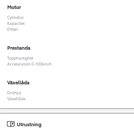
Motor
Cylindrar
Kapacitet
Effekt
Prestanda
Topphastighet
Acceleration 0-100km/h
Växellåda
Drivhjul
Växellåda
Från 360 900 kr
Från 3 548 kr/mån
Utrustning
Easy Billån