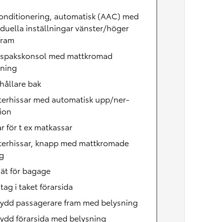
onditionering, automatisk (AAC) med
iduella inställningar vänster/höger
fram
lspakskonsol med mattkromad
tning
hållare bak
terhissar med automatisk upp/ner-
ion
r för t ex matkassar
terhissar, knapp med mattkromade
g
ät för bagage
ag i taket förarsida
kydd passagerare fram med belysning
ydd förarsida med belysning