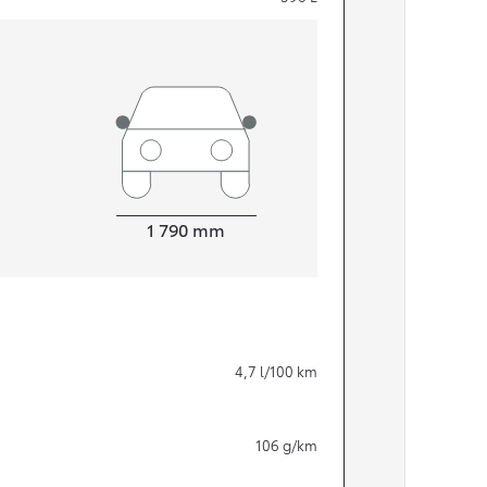
Width
1 790
mm
Från 324 900 kr
4,7
l/100 km
Från 3 194 kr/mån
Toyota C-HR
106
g/km
HYBRID & LADDHYBRID