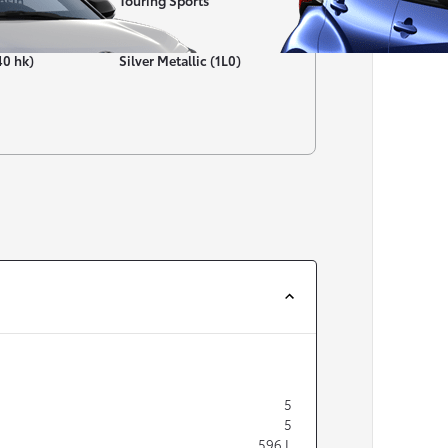
nsin
Touring Sports
Färg
40 hk)
Silver Metallic (1L0)
Från 257 900 kr
Från 2 535 kr/mån
Easy Billån
Corolla
HYBRID
5
5
596
L