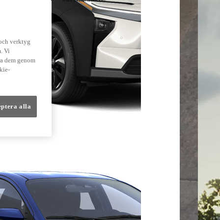
lmer
 och verktyg
. Vi
dra dem genom
kie-
eptera alla