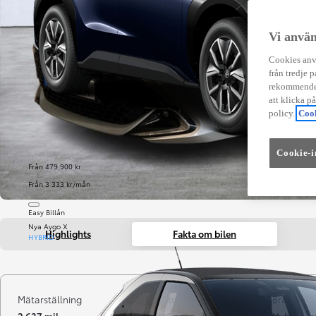
Vi använ
Cookies anvä
från tredje p
rekommender
att klicka p
policy.
Cook
Cookie-i
Från 479 900 kr
Från 3 333 kr/mån
Easy Billån
Nya Aygo X
Highlights
Fakta om bilen
HYBRID
Mätarställning
Registrerad
Bränsle