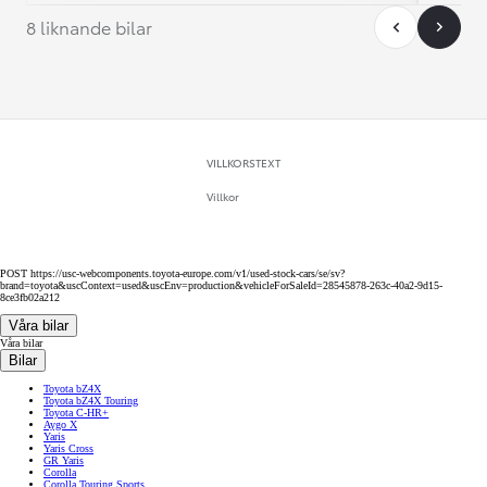
8 liknande bilar
VILLKORSTEXT
Villkor
POST https://usc-webcomponents.toyota-europe.com/v1/used-stock-cars/se/sv?
brand=toyota&uscContext=used&uscEnv=production&vehicleForSaleId=28545878-263c-40a2-9d15-
8ce3fb02a212
Våra bilar
Våra bilar
Bilar
Toyota bZ4X
Toyota bZ4X Touring
Toyota C-HR+
Aygo X
Yaris
Yaris Cross
GR Yaris
Corolla
Corolla Touring Sports