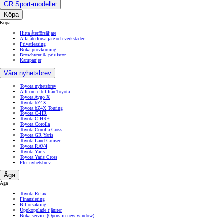
GR Sport-modeller
Köpa
Köpa
Hitta återförsäljare
Alla återförsäljare och verkstäder
Privatleasing
Boka provkörning
Broschyrer & prislistor
Kampanjer
Våra nyhetsbrev
Toyota nyhetsbrev
Allt om elbil från Toyota
Toyota Aygo X
Toyota bZ4X
Toyota bZ4X Touring
Toyota C-HR
Toyota C-HR+
Toyota Corolla
Toyota Corolla Cross
Toyota GR Yaris
Toyota Land Cruiser
Toyota RAV4
Toyota Yaris
Toyota Yaris Cross
Fler nyhetsbrev
Äga
Äga
Toyota Relax
Finansiering
Bilförsäkring
Uppkopplade tjänster
Boka service
(Opens in new window)