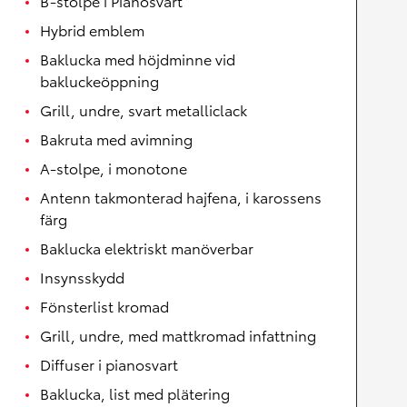
B-stolpe i Pianosvart
Hybrid emblem
Baklucka med höjdminne vid
bakluckeöppning
Grill, undre, svart metalliclack
Bakruta med avimning
A-stolpe, i monotone
Antenn takmonterad hajfena, i karossens
färg
Baklucka elektriskt manöverbar
Insynsskydd
Fönsterlist kromad
Grill, undre, med mattkromad infattning
Diffuser i pianosvart
Baklucka, list med plätering