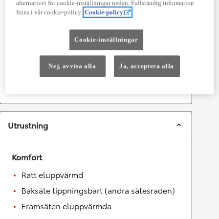
Prestanda
alternativet för cookie-inställningar nedan. Fullständig information
finns i vår cookie-policy.
Cookie-policy
Topphastighet
180
km/h
Acceleration 0-100km/h
9,4
sekunder
Cookie-inställningar
Växellåda
Nej, avvisa alla
Ja, acceptera alla
Drivhjul
Framhjulsdrift
Växellåda
Automat
Utrustning
Komfort
Ratt eluppvärmd
Baksäte tippningsbart (andra sätesraden)
Framsäten eluppvärmda