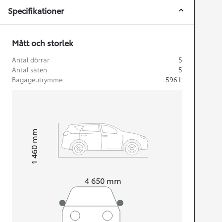
Specifikationer
Mått och storlek
Antal dörrar
5
Antal säten
5
Bagageutrymme
596
L
mm
1 460
Height
Length
4 650
mm