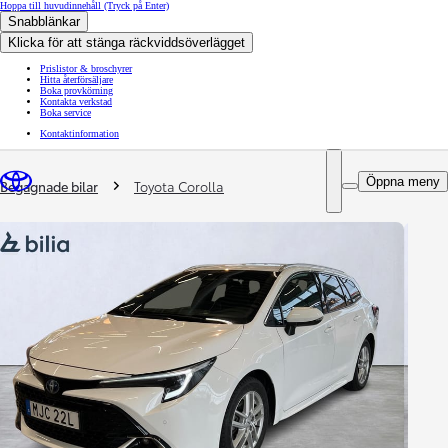
Hoppa till huvudinnehåll
(Tryck på Enter)
Snabblänkar
Klicka för att stänga räckviddsöverlägget
Prislistor & broschyrer
Hitta återförsäljare
Boka provkörning
Kontakta verkstad
Boka service
Kontaktinformation
You are here
:
Öppna meny
Begagnade bilar
Toyota Corolla