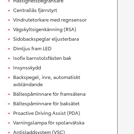
Hastighetsbegränsare
Centrallås fjärrstyrt
Vindrutetorkare med regnsensor
Vägskyltsigenkänning (RSA)
Sidobackspeglar eljusterbara
Dimljus fram LED
Isofix barnstolsfästen bak
Insynsskydd
Backspegel, inre, automatiskt
avbländande
Bältespåminnare för framsätena
Bältespåminnare för baksätet
Proactive Driving Assist (PDA)
Varningslampa för spolarvätska
Antisladdsystem (VSC)