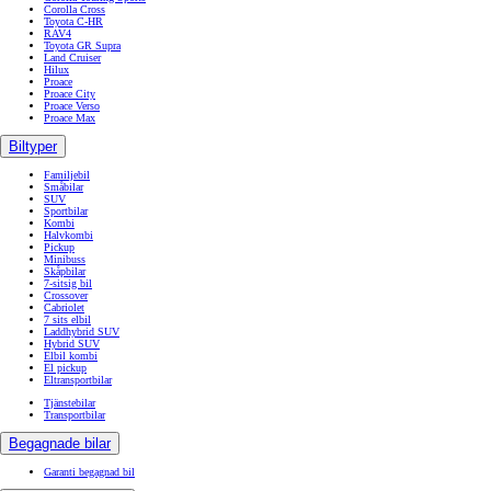
Corolla Cross
Toyota C-HR
RAV4
Toyota GR Supra
Land Cruiser
Hilux
Proace
Proace City
Proace Verso
Proace Max
Biltyper
Familjebil
Småbilar
SUV
Sportbilar
Kombi
Halvkombi
Pickup
Minibuss
Skåpbilar
7-sitsig bil
Crossover
Cabriolet
7 sits elbil
Laddhybrid SUV
Hybrid SUV
Elbil kombi
El pickup
Eltransportbilar
Tjänstebilar
Transportbilar
Begagnade bilar
Garanti begagnad bil