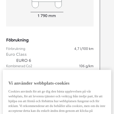
Width
1 790
mm
Föbrukning
Förbrukning
4,7
l/100 km
Euro Class
EURO 6
Kombinerad Co2
106
g/km
Motor
Vi använder webbplats-cookies
Cylindrar
4
Cookies används för att ge dig den bästa upplevelsen på vår
Kapacitet
1 798
cc
webbplats, för att leverera tjänster och verktyg från tredje part, för att
Effekt
103
kw (140 hk)
hjälpa oss att förstå och förbättra hur webbplatsen fungerar och för
reklam. Vi rekommenderar att du behåller alla cookies, men om du inte
accepterar detta kan du enkelt ändra dem genom att klicka på