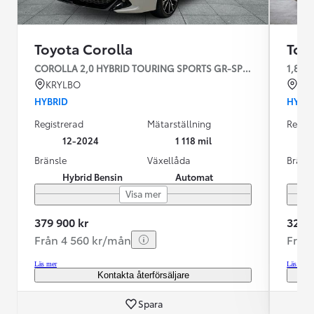
Toyota Corolla
Toy
COROLLA 2,0 HYBRID TOURING SPORTS GR-SPORT v-hjul
1,8 HY
KRYLBO
ES
HYBRID
HYBR
Registrerad
Mätarställning
Regist
12-2024
1 118 mil
Bränsle
Växellåda
Bräns
Hybrid Bensin
Automat
Visa mer
379 900 kr
329 9
Från 4 560 kr/mån
Från
Läs mer
Läs mer
Kontakta återförsäljare
Spara