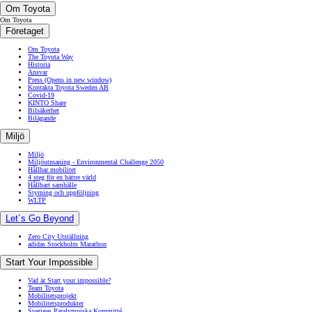
Om Toyota
Om Toyota
Företaget
Om Toyota
The Toyota Way
Historia
Ansvar
Press
(Opens in new window)
Kontakta Toyota Sweden AB
Covid-19
KINTO Share
Bilsäkerhet
Bilägande
Miljö
Miljö
Miljöutmaning - Environmental Challenge 2050
Hållbar mobilitet
4 steg för en bättre värld
Hållbart samhälle
Styrning och uppföljning
WLTP
Let´s Go Beyond
Zero City Utställning
adidas Stockholm Marathon
Start Your Impossible
Vad är Start your impossible?
Team Toyota
Mobilitetsprojekt
Mobilitetsprodukter
Sveriges Paralympiska Kommitté