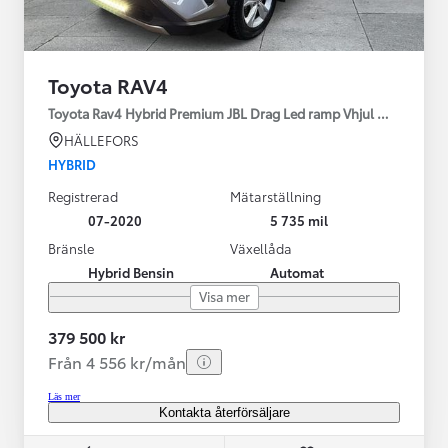
Toyota RAV4
Toyota Rav4 Hybrid Premium JBL Drag Led ramp Vhjul motorv
HÄLLEFORS
HYBRID
Registrerad
Mätarställning
07-2020
5 735 mil
Bränsle
Växellåda
Hybrid Bensin
Automat
Visa mer
379 500 kr
Från 4 556 kr/mån
Läs mer
Kontakta återförsäljare