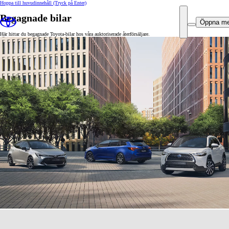
Hoppa till huvudinnehåll
(Tryck på Enter)
Begagnade bilar
Öppna m
Här hittar du begagnade Toyota-bilar hos våra auktoriserade återförsäljare.