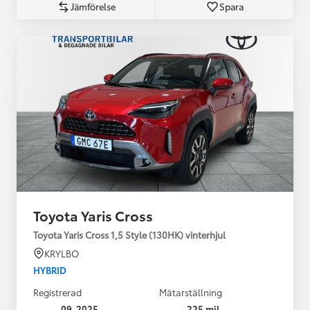
Jämförelse
Spara
Toyota Yaris Cross
Toyota Yaris Cross 1,5 Style (130HK) vinterhjul
KRYLBO
HYBRID
Registrerad
Mätarställning
09-2025
225 mil