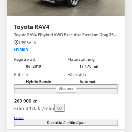
Toyota RAV4
Toyota RAV4 Elhybrid AWD Executive Premium Drag 360-kamera 
UPPSALA
HYBRID
Registrerad
Mätarställning
06-2019
17 470 mil
Bränsle
Växellåda
Hybrid Bensin
Automat
Visa mer
269 900 kr
Från 3 170 kr/mån
Läs mer
Kontakta återförsäljare