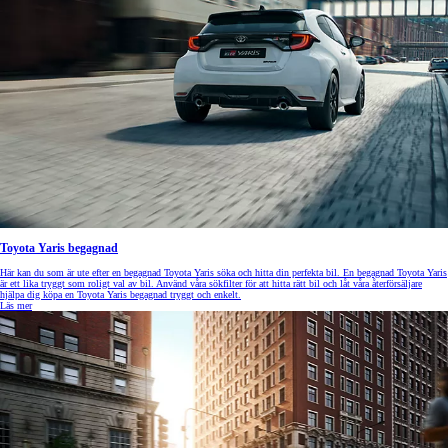
Toyota Yaris begagnad
Här kan du som är ute efter en begagnad Toyota Yaris söka och hitta din perfekta bil. En begagnad Toyota Yaris
är ett lika tryggt som roligt val av bil. Använd våra sökfilter för att hitta rätt bil och låt våra återförsäljare
hjälpa dig köpa en Toyota Yaris begagnad tryggt och enkelt.
Läs mer