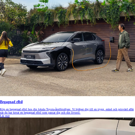
Begagnad elbil
Köp en begagnad elbil hos din lokala Toyota-återförsäljare. Vi hjälper dig till en trygg, enkel och prisvärd affär
när du har hittat en begagnad elbil som passar dig och din livsstil.
Läs mer