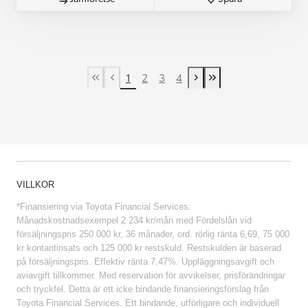
1
2
3
4
First Page
Previous page
Next page
Last Page
VILLKOR
*Finansiering via Toyota Financial Services:
Månadskostnadsexempel 2 234 kr/mån med Fördelslån vid
försäljningspris 250 000 kr, 36 månader, ord. rörlig ränta 6,69, 75 000
kr kontantinsats och 125 000 kr restskuld. Restskulden är baserad
på försäljningspris. Effektiv ränta 7,47%. Uppläggningsavgift och
aviavgift tillkommer. Med reservation för avvikelser, prisförändringar
och tryckfel. Detta är ett icke bindande finansieringsförslag från
Toyota Financial Services. Ett bindande, utförligare och individuell