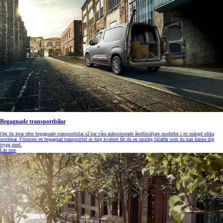
Begagnade transportbilar
Om du letar efter begagnade transportbilar så har våra auktoriserade återförsäljare modeller i en mängd olika
storlekar. Förutom en begagnad transportbil av hög kvalitet får du en smidig bilaffär som du kan känna dig
trygg med.
Läs mer