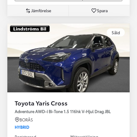
Jämförelse
Spara
Såld
Toyota Yaris Cross
Adventure AWD-i Bi-Tone 1.5 116hk V-Hjul Drag JBL
BORÅS
HYBRID
Registrerad
Mätarställning