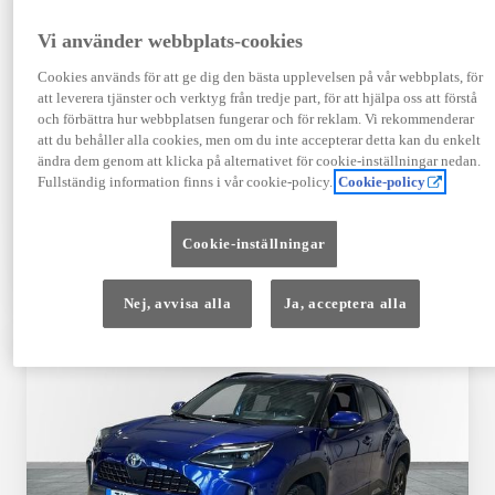
Registrerad
Mätarställning
09-2023
14 650 mil
Vi använder webbplats-cookies
Bränsle
Växellåda
Cookies används för att ge dig den bästa upplevelsen på vår webbplats, för
Hybrid Bensin
Automat
att leverera tjänster och verktyg från tredje part, för att hjälpa oss att förstå
Visa mer
och förbättra hur webbplatsen fungerar och för reklam. Vi rekommenderar
att du behåller alla cookies, men om du inte accepterar detta kan du enkelt
409 900 kr
ändra dem genom att klicka på alternativet för cookie-inställningar nedan.
Från 4 920 kr/mån
Fullständig information finns i vår cookie-policy.
Cookie-policy
Läs mer
Kontakta återförsäljare
Cookie-inställningar
Jämförelse
Spara
Nej, avvisa alla
Ja, acceptera alla