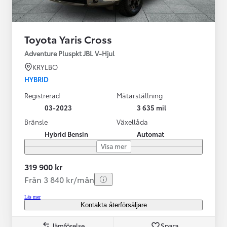
Toyota Yaris Cross
Adventure Pluspkt JBL V-Hjul
KRYLBO
HYBRID
Registrerad
Mätarställning
03-2023
3 635 mil
Bränsle
Växellåda
Hybrid Bensin
Automat
Visa mer
319 900 kr
Från 3 840 kr/mån
Läs mer
Kontakta återförsäljare
Jämförelse
Spara