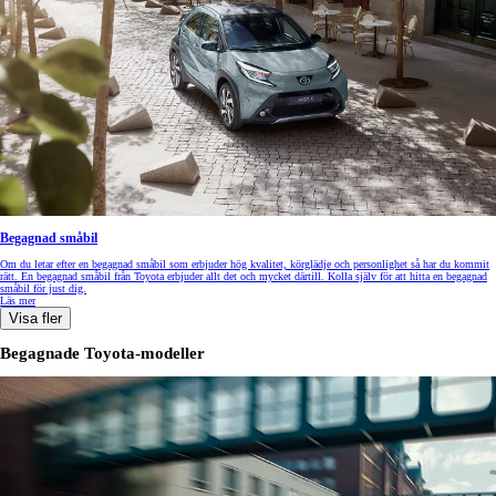
Begagnad småbil
Om du letar efter en begagnad småbil som erbjuder hög kvalitet, körglädje och personlighet så har du kommit
rätt. En begagnad småbil från Toyota erbjuder allt det och mycket därtill. Kolla själv för att hitta en begagnad
småbil för just dig.
Läs mer
Visa fler
Begagnade Toyota-modeller