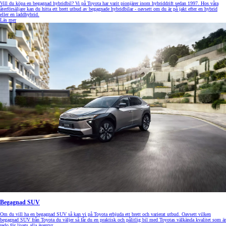
Vill du köpa en begagnad hybridbil? Vi på Toyota har varit pionjärer inom hybriddrift sedan 1997. Hos våra
återförsäljare kan du hitta ett brett utbud av begagnade hybridbilar - oavsett om du är på jakt efter en hybrid
eller en laddhybrid.
Läs mer
Begagnad SUV
Om du vill ha en begagnad SUV så kan vi på Toyota erbjuda ett brett och varierat utbud. Oavsett vilken
begagnad SUV från Toyota du väljer så får du en praktisk och pålitlig bil med Toyotas välkända kvalitet som är
redo för livets alla äventyr.