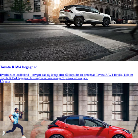
Toyota RAV4 begagnad
Hybrid eller laddhybrid – oavsett vad du är ute efter så finns det en begagnad Toyota RAV4 för dig. Köp en
Toyota RAV4 begagnad hos någon av våra många Toyota-återförsäljare.
Läs mer