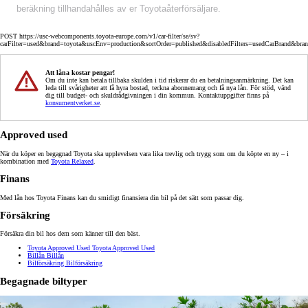
beräkning tillhandahålles av er Toyotaåterförsäljare.
POST https://usc-webcomponents.toyota-europe.com/v1/car-filter/se/sv?
carFilter=used&brand=toyota&uscEnv=production&sortOrder=published&disabledFilters=usedCarBrand&bra
Att låna kostar pengar!
Om du inte kan betala tillbaka skulden i tid riskerar du en betalningsanmärkning. Det kan
leda till svårigheter att få hyra bostad, teckna abonnemang och få nya lån. För stöd, vänd
dig till budget- och skuldrådgivningen i din kommun. Kontaktuppgifter finns på
konsumentverket.se
.
Approved used
När du köper en begagnad Toyota ska upplevelsen vara lika trevlig och trygg som om du köpte en ny – i
kombination med
Toyota Relaxed
.
Finans
Med lån hos Toyota Finans kan du smidigt finansiera din bil på det sätt som passar dig.
Försäkring
Försäkra din bil hos dem som känner till den bäst.
Toyota Approved Used
Toyota Approved Used
Billån
Billån
Bilförsäkring
Bilförsäkring
Begagnade biltyper