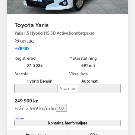
Toyota Yaris
Yaris 1,5 Hybrid 115 5D Active komfortpaket
KRYLBO
HYBRID
Registrerad
Mätarställning
07-2025
691 mil
Bränsle
Växellåda
Hybrid Bensin
Automat
Visa mer
249 900 kr
Från 2 999 kr/mån
Läs mer
Kontakta återförsäljare