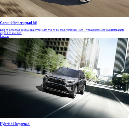
Garanti för begagnad bil
Köp en begagnad Toyota lika tryggt som vid en ny med Approved Used - Vägassistans och kvalitetsgaranti
ingår. Läs mer här!
Läs mer
Hybridbil begagnad