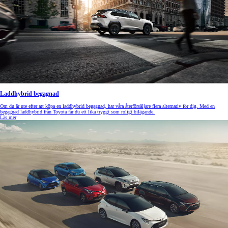
Laddhybrid begagnad
Om du är ute efter att köpa en laddhybrid begagnad, har våra återförsäljare flera alternativ för dig. Med en
begagnad laddhybrid från Toyota får du ett lika tryggt som roligt bilägande.
Läs mer