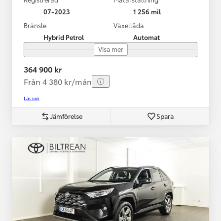
07-2023
1 256 mil
Bränsle
Växellåda
Hybrid Petrol
Automat
Visa mer
364 900 kr
Från 4 380 kr/mån
Läs mer
Jämförelse
Spara