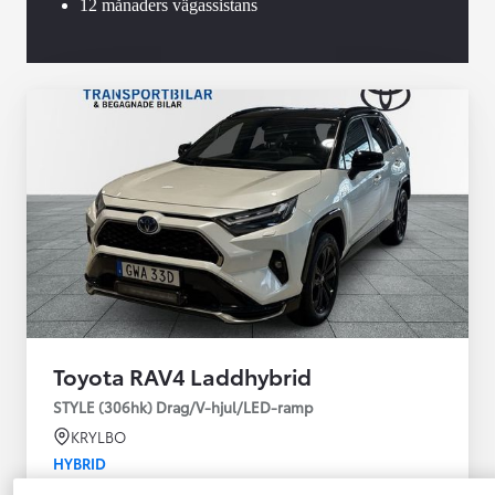
12 månaders vägassistans
Toyota RAV4 Laddhybrid
STYLE (306hk) Drag/V-hjul/LED-ramp
KRYLBO
HYBRID