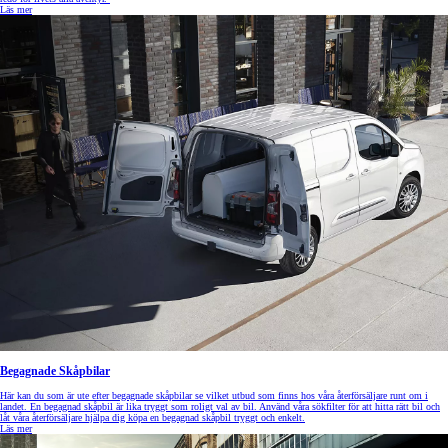
Läs mer
Begagnade Skåpbilar
Här kan du som är ute efter begagnade skåpbilar se vilket utbud som finns hos våra återförsäljare runt om i
landet. En begagnad skåpbil är lika tryggt som roligt val av bil. Använd våra sökfilter för att hitta rätt bil och
låt våra återförsäljare hjälpa dig köpa en begagnad skåpbil tryggt och enkelt.
Läs mer