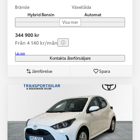
Bränsle
Växellåda
Hybrid Bensin
Automat
Visa mer
344 900 kr
Från 4 140 kr/mån
Läs mer
Kontakta återförsäljare
Jämförelse
Spara