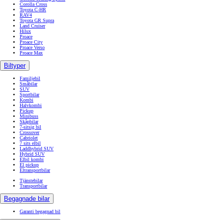
Corolla Cross
Toyota C-HR
RAV4
Toyota GR Supra
Land Cruiser
Hilux
Proace
Proace City
Proace Verso
Proace Max
Biltyper
Familjebil
Småbilar
SUV
Sportbilar
Kombi
Halvkombi
Pickup
Minibuss
Skåpbilar
7-sitsig bil
Crossover
Cabriolet
7 sits elbil
Laddhybrid SUV
Hybrid SUV
Elbil kombi
El pickup
Eltransportbilar
Tjänstebilar
Transportbilar
Begagnade bilar
Garanti begagnad bil