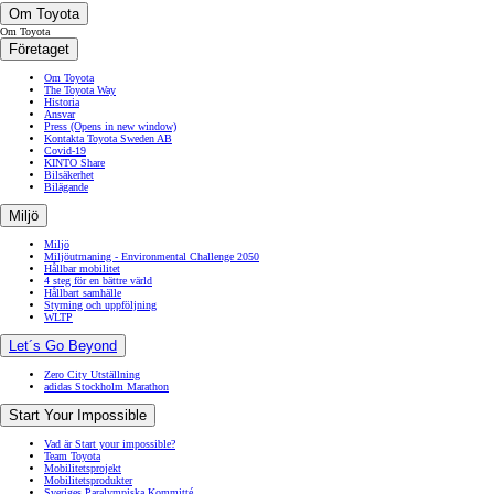
Om Toyota
Om Toyota
Företaget
Om Toyota
The Toyota Way
Historia
Ansvar
Press
(Opens in new window)
Kontakta Toyota Sweden AB
Covid-19
KINTO Share
Bilsäkerhet
Bilägande
Miljö
Miljö
Miljöutmaning - Environmental Challenge 2050
Hållbar mobilitet
4 steg för en bättre värld
Hållbart samhälle
Styrning och uppföljning
WLTP
Let´s Go Beyond
Zero City Utställning
adidas Stockholm Marathon
Start Your Impossible
Vad är Start your impossible?
Team Toyota
Mobilitetsprojekt
Mobilitetsprodukter
Sveriges Paralympiska Kommitté