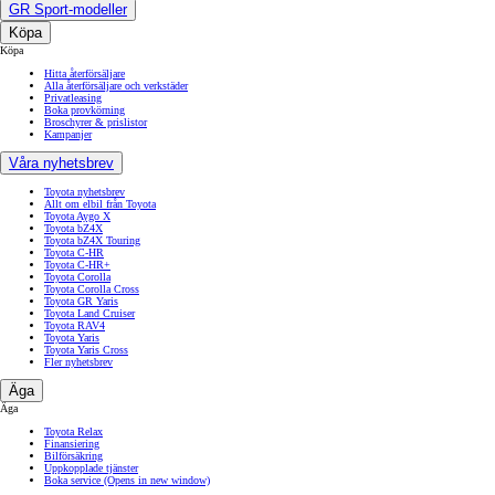
GR Sport-modeller
Köpa
Köpa
Hitta återförsäljare
Alla återförsäljare och verkstäder
Privatleasing
Boka provkörning
Broschyrer & prislistor
Kampanjer
Våra nyhetsbrev
Toyota nyhetsbrev
Allt om elbil från Toyota
Toyota Aygo X
Toyota bZ4X
Toyota bZ4X Touring
Toyota C-HR
Toyota C-HR+
Toyota Corolla
Toyota Corolla Cross
Toyota GR Yaris
Toyota Land Cruiser
Toyota RAV4
Toyota Yaris
Toyota Yaris Cross
Fler nyhetsbrev
Äga
Äga
Toyota Relax
Finansiering
Bilförsäkring
Uppkopplade tjänster
Boka service
(Opens in new window)