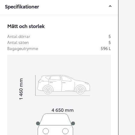
Specifikationer
Mått och storlek
Antal dörrar
5
Antal säten
5
Bagageutrymme
596
L
mm
1 460
Height
Length
4 650
mm