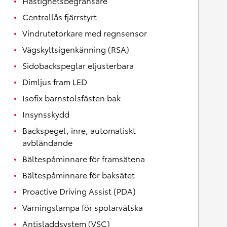
Hastighetsbegränsare
Centrallås fjärrstyrt
Vindrutetorkare med regnsensor
Vägskyltsigenkänning (RSA)
Sidobackspeglar eljusterbara
Dimljus fram LED
Isofix barnstolsfästen bak
Insynsskydd
Backspegel, inre, automatiskt
avbländande
Bältespåminnare för framsätena
Bältespåminnare för baksätet
Proactive Driving Assist (PDA)
Varningslampa för spolarvätska
Antisladdsystem (VSC)