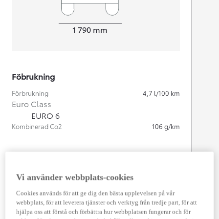
Width
1 790
mm
Föbrukning
Förbrukning
4,7
l/100 km
Euro Class
EURO 6
Kombinerad Co2
106
g/km
Motor
Cylindrar
4
Vi använder webbplats-cookies
Kapacitet
1 798
cc
Effekt
103
kw (140 hk)
Cookies används för att ge dig den bästa upplevelsen på vår
webbplats, för att leverera tjänster och verktyg från tredje part, för att
hjälpa oss att förstå och förbättra hur webbplatsen fungerar och för