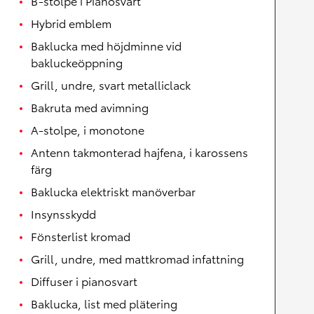
B-stolpe i Pianosvart
Hybrid emblem
Baklucka med höjdminne vid
bakluckeöppning
Grill, undre, svart metalliclack
Bakruta med avimning
A-stolpe, i monotone
Antenn takmonterad hajfena, i karossens
färg
Baklucka elektriskt manöverbar
Insynsskydd
Fönsterlist kromad
Grill, undre, med mattkromad infattning
Diffuser i pianosvart
Baklucka, list med plätering