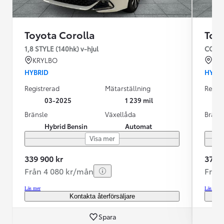
Toyota Corolla
Toy
1,8 STYLE (140hk) v-hjul
COROL
KRYLBO
KR
HYBRID
HYBR
Registrerad
Mätarställning
Regist
03-2025
1 239 mil
Bränsle
Växellåda
Bräns
Hybrid Bensin
Automat
Visa mer
339 900 kr
379 9
Från 4 080 kr/mån
Från
Läs mer
Läs mer
Kontakta återförsäljare
Spara