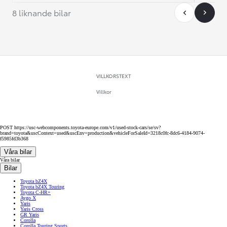
8 liknande bilar
VILLKORSTEXT
Villkor
POST https://usc-webcomponents.toyota-europe.com/v1/used-stock-cars/se/sv?
brand=toyota&uscContext=used&uscEnv=production&vehicleForSaleId=3218c0fc-8dc6-4184-9074-
f5985fd3b368
Våra bilar
Våra bilar
Bilar
Toyota bZ4X
Toyota bZ4X Touring
Toyota C-HR+
Aygo X
Yaris
Yaris Cross
GR Yaris
Corolla
Corolla Touring Sports