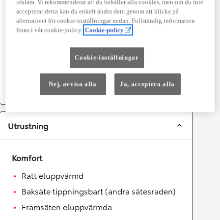
Prestanda
reklam. Vi rekommenderar att du behåller alla cookies, men om du inte
accepterar detta kan du enkelt ändra dem genom att klicka på
Topphastighet
180
km/h
alternativet för cookie-inställningar nedan. Fullständig information
Acceleration 0-100km/h
9,4
sekunder
finns i vår cookie-policy.
Cookie-policy
Cookie-inställningar
Växellåda
Drivhjul
Framhjulsdrift
Nej, avvisa alla
Ja, acceptera alla
Växellåda
Automat
Utrustning
Komfort
Ratt eluppvärmd
Baksäte tippningsbart (andra sätesraden)
Framsäten eluppvärmda