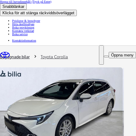
Hoppa till huvudinnehåll
(Tryck på Enter)
Snabblänkar
Klicka för att stänga räckviddsöverlägget
Prislistor & broschyrer
Hitta återförsäljare
Boka provkörning
Kontakta verkstad
Boka service
Kontaktinformation
You are here
:
Öppna meny
Begagnade bilar
Toyota Corolla