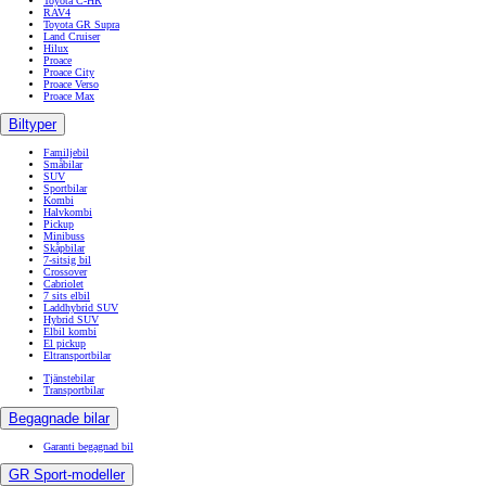
Toyota C-HR
RAV4
Toyota GR Supra
Land Cruiser
Hilux
Proace
Proace City
Proace Verso
Proace Max
Biltyper
Familjebil
Småbilar
SUV
Sportbilar
Kombi
Halvkombi
Pickup
Minibuss
Skåpbilar
7-sitsig bil
Crossover
Cabriolet
7 sits elbil
Laddhybrid SUV
Hybrid SUV
Elbil kombi
El pickup
Eltransportbilar
Tjänstebilar
Transportbilar
Begagnade bilar
Garanti begagnad bil
GR Sport-modeller