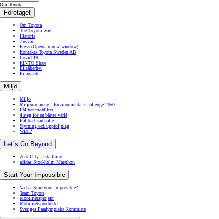
Om Toyota
Företaget
Om Toyota
The Toyota Way
Historia
Ansvar
Press
(Opens in new window)
Kontakta Toyota Sweden AB
Covid-19
KINTO Share
Bilsäkerhet
Bilägande
Miljö
Miljö
Miljöutmaning - Environmental Challenge 2050
Hållbar mobilitet
4 steg för en bättre värld
Hållbart samhälle
Styrning och uppföljning
WLTP
Let´s Go Beyond
Zero City Utställning
adidas Stockholm Marathon
Start Your Impossible
Vad är Start your impossible?
Team Toyota
Mobilitetsprojekt
Mobilitetsprodukter
Sveriges Paralympiska Kommitté