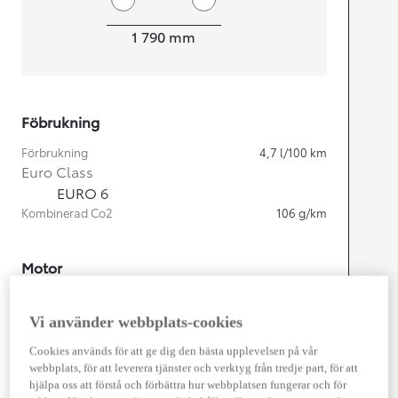
Width
1 790
mm
Föbrukning
Förbrukning
4,7
l/100 km
Euro Class
EURO 6
Kombinerad Co2
106
g/km
Motor
Cylindrar
4
Kapacitet
1 798
cc
Vi använder webbplats-cookies
Effekt
103
kw (140 hk)
Cookies används för att ge dig den bästa upplevelsen på vår
webbplats, för att leverera tjänster och verktyg från tredje part, för att
Prestanda
hjälpa oss att förstå och förbättra hur webbplatsen fungerar och för