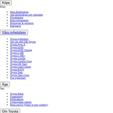
Köpa
Köpa
Hitta återförsäljare
Alla återförsäljare och verkstäder
Privatleasing
Boka provkörning
Broschyrer & prislistor
Kampanjer
Våra nyhetsbrev
Toyota nyhetsbrev
Allt om elbil från Toyota
Toyota Aygo X
Toyota bZ4X
Toyota bZ4X Touring
Toyota C-HR
Toyota C-HR+
Toyota Corolla
Toyota Corolla Cross
Toyota GR Yaris
Toyota Land Cruiser
Toyota RAV4
Toyota Yaris
Toyota Yaris Cross
Fler nyhetsbrev
Äga
Äga
Toyota Relax
Finansiering
Bilförsäkring
Uppkopplade tjänster
Boka service
(Opens in new window)
Om Toyota