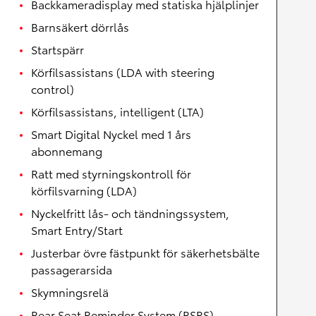
Backkameradisplay med statiska hjälplinjer
Barnsäkert dörrlås
Startspärr
Körfilsassistans (LDA with steering
control)
Körfilsassistans, intelligent (LTA)
Smart Digital Nyckel med 1 års
abonnemang
Ratt med styrningskontroll för
körfilsvarning (LDA)
Nyckelfritt lås- och tändningssystem,
Smart Entry/Start
Justerbar övre fästpunkt för säkerhetsbälte
passagerarsida
Skymningsrelä
Rear Seat Reminder System (RSRS)