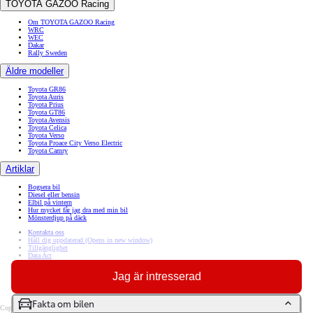
TOYOTA GAZOO Racing
Om TOYOTA GAZOO Racing
WRC
WEC
Dakar
Rally Sweden
Äldre modeller
Toyota GR86
Toyota Auris
Toyota Prius
Toyota GT86
Toyota Avensis
Toyota Celica
Toyota Verso
Toyota Proace City Verso Electric
Toyota Camry
Artiklar
Bogsera bil
Diesel eller bensin
Elbil på vintern
Hur mycket får jag dra med min bil
Mönsterdjup på däck
Kontakta oss
Håll dig uppdaterad
(Opens in new window)
Tillgänglighet
Data Act
(Opens in new window)
Jag är intresserad
(Opens in new window)
(Opens in new window)
(Opens in new window)
Fakta om bilen
Copyright © Toyota 2026