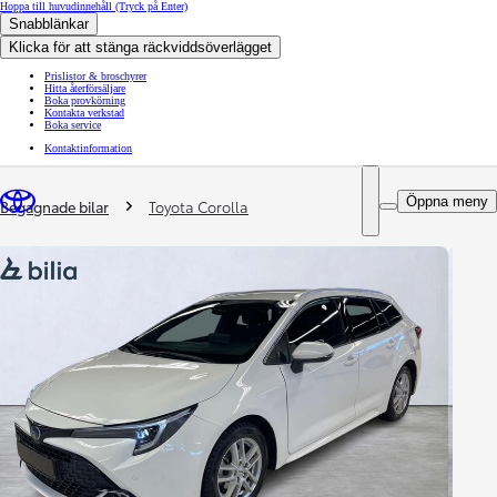
Hoppa till huvudinnehåll
(Tryck på Enter)
Snabblänkar
Klicka för att stänga räckviddsöverlägget
Prislistor & broschyrer
Hitta återförsäljare
Boka provkörning
Kontakta verkstad
Boka service
Kontaktinformation
You are here
:
Öppna meny
Begagnade bilar
Toyota Corolla