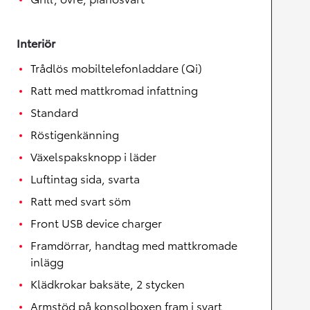
Interiör
Trådlös mobiltelefonladdare (Qi)
Ratt med mattkromad infattning
Standard
Röstigenkänning
Växelspaksknopp i läder
Luftintag sida, svarta
Ratt med svart söm
Front USB device charger
Framdörrar, handtag med mattkromade
inlägg
Klädkrokar baksäte, 2 stycken
Armstöd på konsolboxen fram i svart