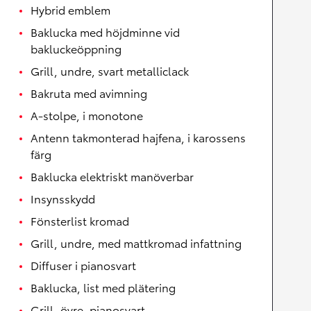
Hybrid emblem
Baklucka med höjdminne vid
bakluckeöppning
Grill, undre, svart metalliclack
Bakruta med avimning
A-stolpe, i monotone
Antenn takmonterad hajfena, i karossens
färg
Baklucka elektriskt manöverbar
Insynsskydd
Fönsterlist kromad
Grill, undre, med mattkromad infattning
Diffuser i pianosvart
Baklucka, list med plätering
Grill, övre, pianosvart