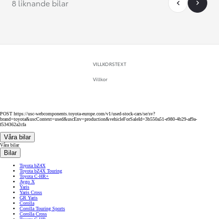
8 liknande bilar
VILLKORSTEXT
Villkor
POST https://usc-webcomponents.toyota-europe.com/v1/used-stock-cars/se/sv?
brand=toyota&uscContext=used&uscEnv=production&vehicleForSaleId=3b550a51-e980-4b29-af9a-
f534362a2cfa
Våra bilar
Våra bilar
Bilar
Toyota bZ4X
Toyota bZ4X Touring
Toyota C-HR+
Aygo X
Yaris
Yaris Cross
GR Yaris
Corolla
Corolla Touring Sports
Corolla Cross