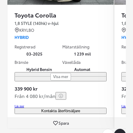
Toyota Corolla
Toy
1,8 STYLE (140hk) v-hjul
1,8 HY
KRYLBO
ES
HYBRID
HYBR
Registrerad
Mätarställning
Regist
03-2025
1 239 mil
Bränsle
Växellåda
Bräns
Hybrid Bensin
Automat
Visa mer
339 900 kr
329 9
Från 4 080 kr/mån
Från
Läs mer
Läs mer
Kontakta återförsäljare
Spara