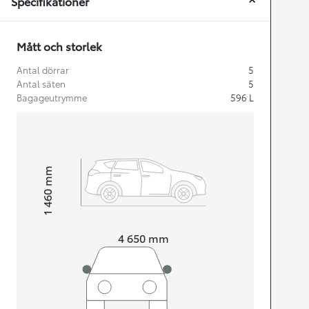
Specifikationer
Mått och storlek
Antal dörrar
5
Antal säten
5
Bagageutrymme
596
L
mm
1 460
Height
Length
4 650
mm