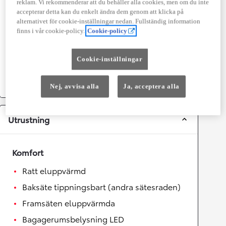
reklam. Vi rekommenderar att du behåller alla cookies, men om du inte
Topphastighet
180
km/h
accepterar detta kan du enkelt ändra dem genom att klicka på
Acceleration 0-100km/h
9,4
sekunder
alternativet för cookie-inställningar nedan. Fullständig information
finns i vår cookie-policy.
Cookie-policy
Växellåda
Cookie-inställningar
Drivhjul
Framhjulsdrift
Växellåda
Automat
Nej, avvisa alla
Ja, acceptera alla
Utrustning
Komfort
Ratt eluppvärmd
Baksäte tippningsbart (andra sätesraden)
Framsäten eluppvärmda
Bagagerumsbelysning LED