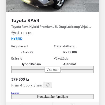
Toyota RAV4
Toyota Rav4 Hybrid Premium JBL Drag Led ramp Vhjul motorv
HÄLLEFORS
HYBRID
Registrerad
Mätarställning
07-2020
5 735 mil
Bränsle
Växellåda
Hybrid Bensin
Automat
Visa mer
379 500 kr
Från 4 556 kr/mån
Läs mer
Kontakta återförsäljare