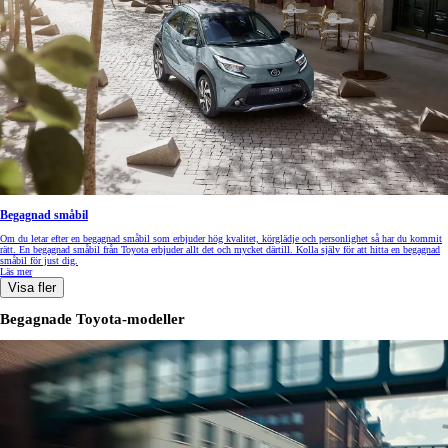
Begagnad småbil
Om du letar efter en begagnad småbil som erbjuder hög kvalitet, körglädje och personlighet så har du kommit
rätt. En begagnad småbil från Toyota erbjuder allt det och mycket därtill. Kolla själv för att hitta en begagnad
småbil för just dig.
Läs mer
Visa fler
Begagnade Toyota-modeller