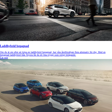
Laddhybrid begagnad
Om du är ute efter att köpa en laddhybrid begagnad, har våra återförsäljare flera alternativ för dig. Med en
begagnad laddhybrid från Toyota får du ett lika tryggt som roligt bilägande.
Läs mer