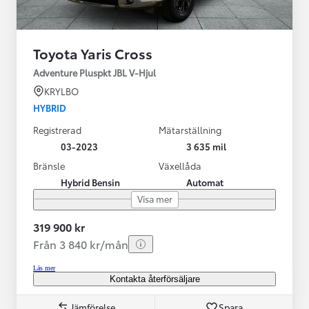
Toyota Yaris Cross
Adventure Pluspkt JBL V-Hjul
KRYLBO
HYBRID
Registrerad
Mätarställning
03-2023
3 635 mil
Bränsle
Växellåda
Hybrid Bensin
Automat
Visa mer
319 900 kr
Från 3 840 kr/mån
Läs mer
Kontakta återförsäljare
Jämförelse
Spara