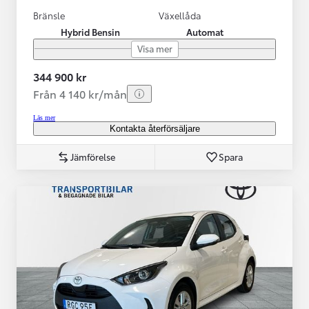
Bränsle
Växellåda
Hybrid Bensin
Automat
Visa mer
344 900 kr
Från 4 140 kr/mån
Läs mer
Kontakta återförsäljare
Jämförelse
Spara