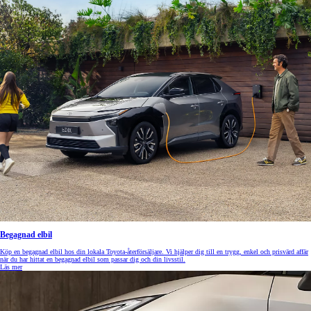
Begagnad elbil
Köp en begagnad elbil hos din lokala Toyota-återförsäljare. Vi hjälper dig till en trygg, enkel och prisvärd affär
när du har hittat en begagnad elbil som passar dig och din livsstil.
Läs mer