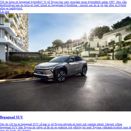
Vill du köpa en begagnad hybridbil? Vi på Toyota har varit pionjärer inom hybriddrift sedan 1997. Hos våra
återförsäljare kan du hitta ett brett utbud av begagnade hybridbilar - oavsett om du är på jakt efter en hybrid
eller en laddhybrid.
Läs mer
Begagnad SUV
Om du vill ha en begagnad SUV så kan vi på Toyota erbjuda ett brett och varierat utbud. Oavsett vilken
begagnad SUV från Toyota du väljer så får du en praktisk och pålitlig bil med Toyotas välkända kvalitet som är
redo för livets alla äventyr.