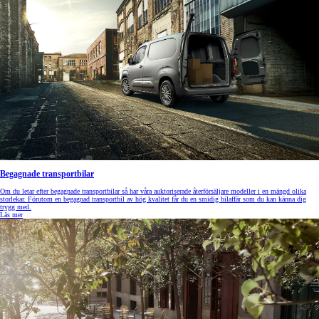
Begagnade transportbilar
Om du letar efter begagnade transportbilar så har våra auktoriserade återförsäljare modeller i en mängd olika
storlekar. Förutom en begagnad transportbil av hög kvalitet får du en smidig bilaffär som du kan känna dig
trygg med.
Läs mer