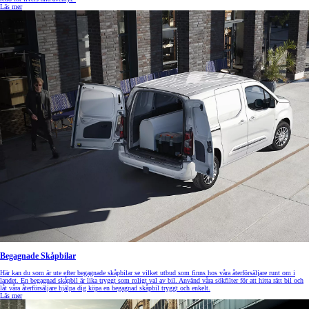
Läs mer
Begagnade Skåpbilar
Här kan du som är ute efter begagnade skåpbilar se vilket utbud som finns hos våra återförsäljare runt om i
landet. En begagnad skåpbil är lika tryggt som roligt val av bil. Använd våra sökfilter för att hitta rätt bil och
låt våra återförsäljare hjälpa dig köpa en begagnad skåpbil tryggt och enkelt.
Läs mer