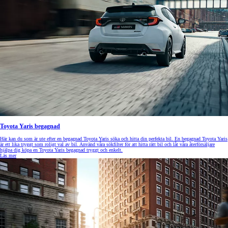
Toyota Yaris begagnad
Här kan du som är ute efter en begagnad Toyota Yaris söka och hitta din perfekta bil. En begagnad Toyota Yaris
är ett lika tryggt som roligt val av bil. Använd våra sökfilter för att hitta rätt bil och låt våra återförsäljare
hjälpa dig köpa en Toyota Yaris begagnad tryggt och enkelt.
Läs mer