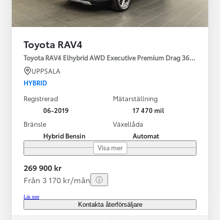
Toyota RAV4
Toyota RAV4 Elhybrid AWD Executive Premium Drag 360-kamera 
UPPSALA
HYBRID
Registrerad
Mätarställning
06-2019
17 470 mil
Bränsle
Växellåda
Hybrid Bensin
Automat
Visa mer
269 900 kr
Från 3 170 kr/mån
Läs mer
Kontakta återförsäljare