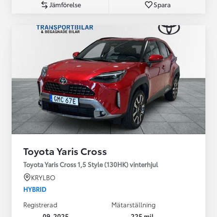
Jämförelse
Spara
Toyota Yaris Cross
Toyota Yaris Cross 1,5 Style (130HK) vinterhjul
KRYLBO
HYBRID
Registrerad
Mätarställning
09-2025
225 mil