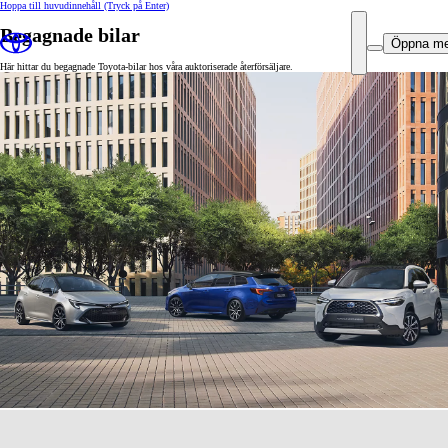
Hoppa till huvudinnehåll
(Tryck på Enter)
Begagnade bilar
Öppna m
Här hittar du begagnade Toyota-bilar hos våra auktoriserade återförsäljare.