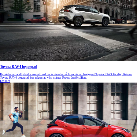
Toyota RAV4 begagnad
Hybrid eller laddhybrid – oavsett vad du är ute efter så finns det en begagnad Toyota RAV4 för dig. Köp en
Toyota RAV4 begagnad hos någon av våra många Toyota-återförsäljare.
Läs mer