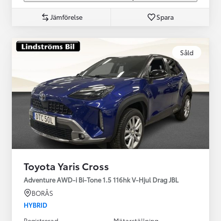
Jämförelse
Spara
Såld
Toyota Yaris Cross
Adventure AWD-i Bi-Tone 1.5 116hk V-Hjul Drag JBL
BORÅS
HYBRID
Registrerad
Mätarställning