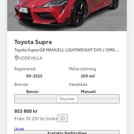
Toyota Supra
Toyota Supra GR MANUELL LIGHTWEIGHT EVO / OMG LEV! MOM
UDDEVALLA
Registrerad
Mätarställning
09-2025
269 mil
Bränsle
Växellåda
Bensin
Manuell
Visa mer
853 800 kr
Från 10 251 kr/mån
Läs mer
Kontakta återförsäljare