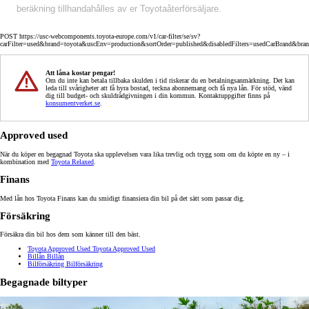
beräkning tillhandahålles av er Toyotaåterförsäljare.
POST https://usc-webcomponents.toyota-europe.com/v1/car-filter/se/sv?
carFilter=used&brand=toyota&uscEnv=production&sortOrder=published&disabledFilters=usedCarBrand&bra
Att låna kostar pengar!
Om du inte kan betala tillbaka skulden i tid riskerar du en betalningsanmärkning. Det kan
leda till svårigheter att få hyra bostad, teckna abonnemang och få nya lån. För stöd, vänd
dig till budget- och skuldrådgivningen i din kommun. Kontaktuppgifter finns på
konsumentverket.se
.
Approved used
När du köper en begagnad Toyota ska upplevelsen vara lika trevlig och trygg som om du köpte en ny – i
kombination med
Toyota Relaxed
.
Finans
Med lån hos Toyota Finans kan du smidigt finansiera din bil på det sätt som passar dig.
Försäkring
Försäkra din bil hos dem som känner till den bäst.
Toyota Approved Used
Toyota Approved Used
Billån
Billån
Bilförsäkring
Bilförsäkring
Begagnade biltyper