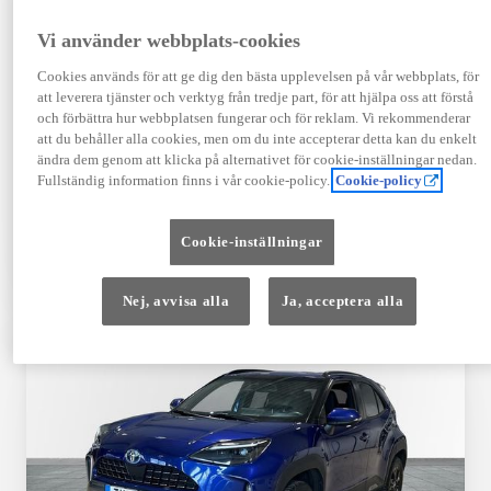
Registrerad
Mätarställning
09-2023
14 650 mil
Vi använder webbplats-cookies
Bränsle
Växellåda
Cookies används för att ge dig den bästa upplevelsen på vår webbplats, för
Hybrid Bensin
Automat
att leverera tjänster och verktyg från tredje part, för att hjälpa oss att förstå
Visa mer
och förbättra hur webbplatsen fungerar och för reklam. Vi rekommenderar
att du behåller alla cookies, men om du inte accepterar detta kan du enkelt
409 900 kr
ändra dem genom att klicka på alternativet för cookie-inställningar nedan.
Från 4 920 kr/mån
Fullständig information finns i vår cookie-policy.
Cookie-policy
Läs mer
Kontakta återförsäljare
Cookie-inställningar
Jämförelse
Spara
Nej, avvisa alla
Ja, acceptera alla