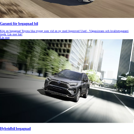
Garanti för begagnad bil
Köp en begagnad Toyota lika tryggt som vid en ny med Approved Used - Vägassistans och kvalitetsgaranti
ingår. Läs mer här!
Läs mer
Hybridbil begagnad