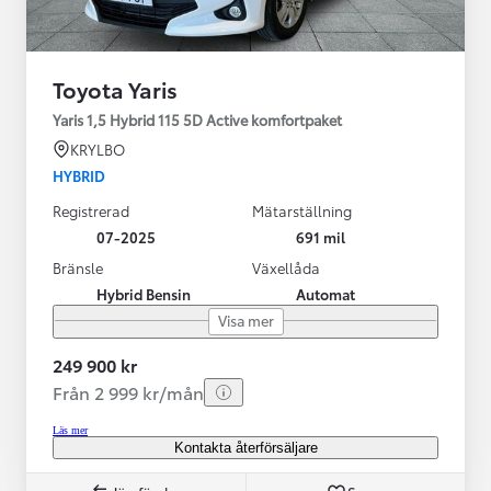
Toyota Yaris
Yaris 1,5 Hybrid 115 5D Active komfortpaket
KRYLBO
HYBRID
Registrerad
Mätarställning
07-2025
691 mil
Bränsle
Växellåda
Hybrid Bensin
Automat
Visa mer
249 900 kr
Från 2 999 kr/mån
Läs mer
Kontakta återförsäljare