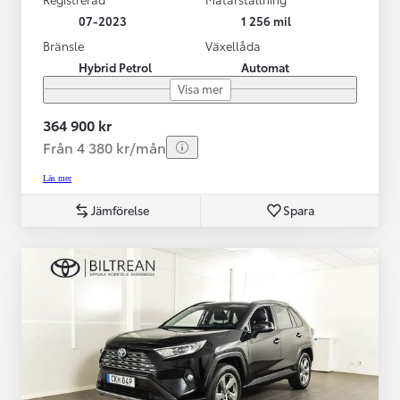
07-2023
1 256 mil
Bränsle
Växellåda
Hybrid Petrol
Automat
Visa mer
364 900 kr
Från 4 380 kr/mån
Läs mer
Jämförelse
Spara