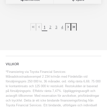
1
2
3
4
First Page
Previous page
Next page
Last Page
VILLKOR
*Finansiering via Toyota Financial Services:
Månadskostnadsexempel 2 234 kr/mån med Fördelslån vid
försäljningspris 250 000 kr, 36 månader, ord. rörlig ränta 6,69, 75 000
kr kontantinsats och 125 000 kr restskuld. Restskulden är baserad
på försäljningspris. Effektiv ränta 7,47%. Uppläggningsavgift och
aviavgift tillkommer. Med reservation för avvikelser, prisförändringar
och tryckfel. Detta är ett icke bindande finansieringsförslag från
Toyota Financial Services. Ett bindande, utförligare och individuell