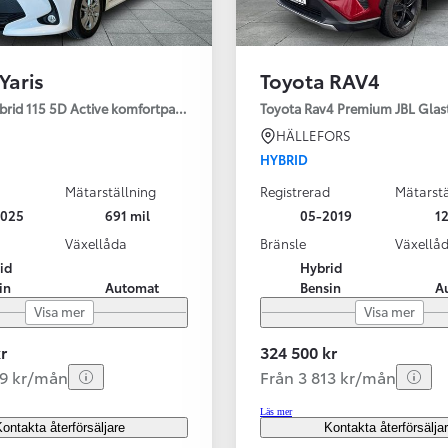
Yaris
Toyota RAV4
ybrid 115 5D Active komfortpaket
Toyota Rav4 Premium JBL Glas
HÄLLEFORS
HYBRID
Mätarställning
Registrerad
Mätarstä
2025
691 mil
05-2019
12
Växellåda
Bränsle
Växellå
id
Hybrid
in
Automat
Bensin
A
Visa mer
Visa mer
r
324 500 kr
99 kr/mån
Från 3 813 kr/mån
Läs mer
ontakta återförsäljare
Kontakta återförsälja