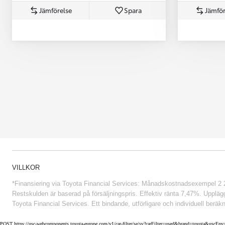
Jämförelse
Spara
Jämför
Från 852 900 kr
VILLKOR
*Finansiering via Toyota Financial Services: Månadskostnadsexempel 2 234
Restskulden är baserad på försäljningspris. Effektiv ränta 7,47%. Uppläggn
Toyota Financial Services. Ett bindande, utförligare och individuell beräkn
POST https://usc-webcomponents.toyota-europe.com/v1/car-filter/se/sv?carFilter=used&brand=toyota&uscE