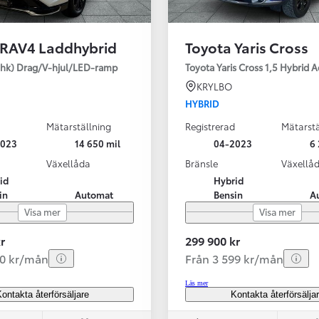
 RAV4 Laddhybrid
Toyota Yaris Cross
SBIL!
hk) Drag/V-hjul/LED-ramp
Toyota Yaris Cross 1,5 Hybrid 
KRYLBO
HYBRID
Mätarställning
Registrerad
Mätarstä
Från 324 900 kr
2023
14 650 mil
04-2023
6 
Från 3 194 kr/mån
Växellåda
Bränsle
Växellå
id
Hybrid
Toyota C-HR
in
Automat
Bensin
A
HYBRID & LADDHYBRID
Visa mer
Visa mer
r
299 900 kr
20 kr/mån
Från 3 599 kr/mån
Läs mer
ontakta återförsäljare
Kontakta återförsälja