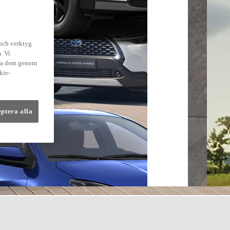
 och verktyg
. Vi
dra dem genom
kie-
eptera alla