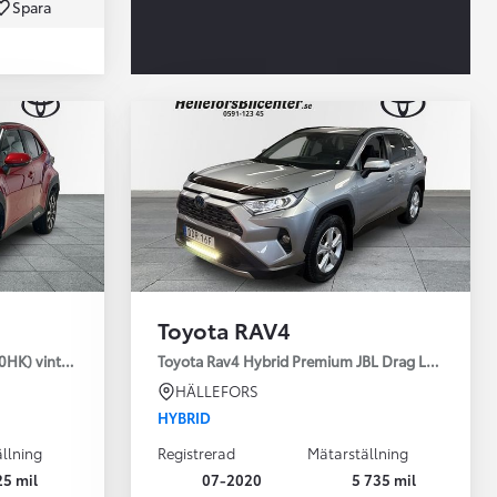
Spara
Toyota Professio
När varje jobb r
Toyota RAV4
30HK) vinterhjul
Toyota Rav4 Hybrid Premium JBL Drag Led ramp V
HÄLLEFORS
HYBRID
llning
Registrerad
Mätarställning
25 mil
07-2020
5 735 mil