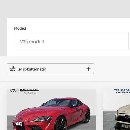
Modell
Välj modell
Från 238 900 kr
Från 2 349 kr/mån
Easy Billån
GR Yaris
Fler sökalternativ
BENSIN