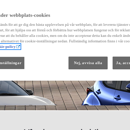
der webbplats-cookies
nds för att ge dig den bästa upplevelsen på vår webbplats, för att leverera tjänster
art, för att hjälpa oss att förstå och förbättra hur webbplatsen fungerar och för reklam
Från 569 900 kr
ar att du behåller alla cookies, men om du inte accepterar detta kan du enkelt än
Från 3 958 kr/mån
å alternativet för cookie-inställningar nedan. Fullständig information finns i vår coo
ie-policy
Yaris
HYBRID
nställningar
Nej, avvisa alla
Ja, acc