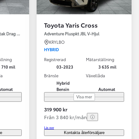
Toyota Yaris Cross
tak Drag Motorv Vhjul
Adventure Pluspkt JBL V-Hjul
KRYLBO
HYBRID
llning
Registrerad
Mätarställning
 710 mil
03-2023
3 635 mil
da
Bränsle
Växellåda
Hybrid
utomat
Bensin
Automat
Visa mer
319 900 kr
Från 3 840 kr/mån
Läs mer
re
Kontakta återförsäljare