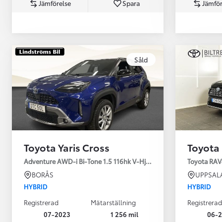
Jämförelse
Spara
Jämför
Såld
Från 360 900 kr
Från 3 548 kr/mån
Toyota Yaris Cross
Toyota
Easy Billån
Toyota GR Supra
Adventure AWD-i Bi-Tone 1.5 116hk V-Hjul Drag JBL
Toyota RAV
BENSIN
BORÅS
UPPSAL
HYBRID
HYBRID
Registrerad
Mätarställning
Registrerad
07-2023
1 256 mil
06-2