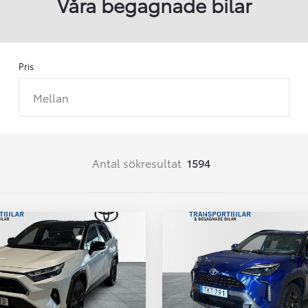
Våra begagnade bilar
Pris
Mellan
Från 257 900 kr
Från 2 535 kr/mån
Easy Billån
Corolla
Antal sökresultat
1594
HYBRID