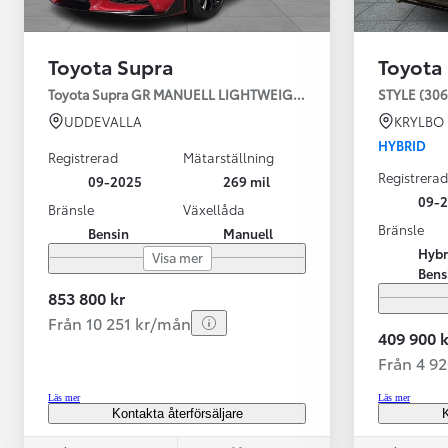
Toyota Supra
Toyota
Toyota Supra GR MANUELL LIGHTWEIGHT EVO / OMG LEV! MOM
STYLE (306
UDDEVALLA
KRYLBO
HYBRID
Registrerad
Mätarställning
Registrerad
09-2025
269 mil
09-
Bränsle
Växellåda
Bränsle
Bensin
Manuell
Från 599 900 kr
Hybr
Visa mer
Nya Corolla Cross
Bens
HYBRID
853 800 kr
Från 10 251 kr/mån
409 900 k
Från 4 9
Läs mer
Läs mer
Kontakta återförsäljare
K