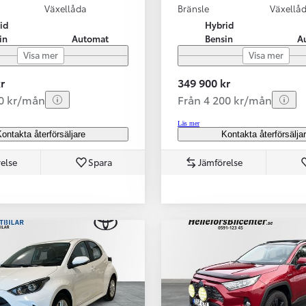
Växellåda
Bränsle
Växellå
id
Hybrid
in
Automat
Bensin
A
Visa mer
Visa mer
r
349 900 kr
70 kr/mån
Från 4 200 kr/mån
Läs mer
ontakta återförsäljare
Kontakta återförsälja
else
Spara
Jämförelse