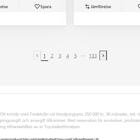
else
Spara
Jämförelse
...
1
2
3
4
5
133
Previous page
Next page
 kr/mån med Fördelslån vid försäljningspris 250 000 kr, 36 månader, ord. rör
ingsavgift och aviavgift tillkommer. Med reservation för avvikelser, prisföränd
ing tillhandahålles av er Toyotaåterförsäljare.
nv=production&sortOrder=published&disabledFilters=usedCarBrand&brands=38