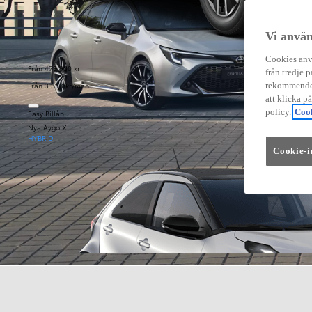
Vi använ
Cookies anvä
Från 479 900 kr
från tredje p
Från 3 333 kr/mån
rekommender
att klicka p
policy.
Cook
Easy Billån
Nya Aygo X
HYBRID
Cookie-i