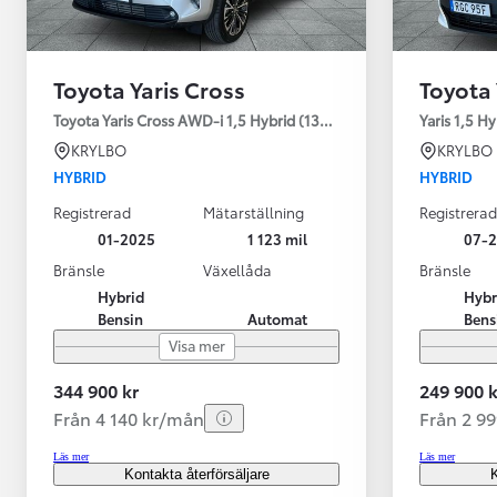
Toyota Yaris Cross
Toyota 
Toyota Yaris Cross AWD-i 1,5 Hybrid (130HK) Style V-hjul
Yaris 1,5 H
KRYLBO
KRYLBO
HYBRID
HYBRID
Registrerad
Mätarställning
Registrerad
01-2025
1 123 mil
07-
Bränsle
Växellåda
Bränsle
Hybrid
Hybr
Bensin
Automat
Bens
Visa mer
344 900 kr
249 900 k
Från 4 140 kr/mån
Från 2 9
Läs mer
Läs mer
Kontakta återförsäljare
K