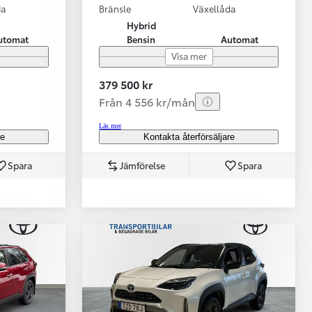
da
Bränsle
Växellåda
Hybrid
utomat
Bensin
Automat
Visa mer
379 500 kr
Från 4 556 kr/mån
Läs mer
re
Kontakta återförsäljare
Spara
Jämförelse
Spara