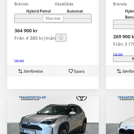
Bränsle
Växellåda
Bränsle
Hybrid Petrol
Automat
Hybr
Bens
Visa mer
364 900 kr
269 900 k
Från 4 380 kr/mån
Från 3 1
Läs mer
K
Läs mer
Jämförelse
Spara
Jämför