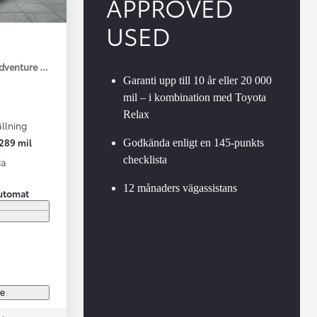
APPROVED
USED
Adventure Drag V-Hjul
Garanti upp till 10 år eller 20 000
mil – i kombination med Toyota
Relax
llning
Vi har Sveriges mest nöjda biläg
Nya elbil
289 mil
Godkända enligt en 145-punkts
Läs mer
Elbilar f
checklista
da
12 månaders vägassistans
utomat
re