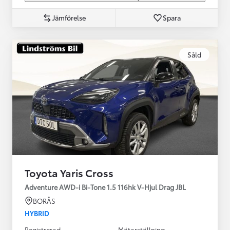
Jämförelse
Spara
Såld
Toyota Yaris Cross
Adventure AWD-i Bi-Tone 1.5 116hk V-Hjul Drag JBL
BORÅS
HYBRID
Registrerad
Mätarställning