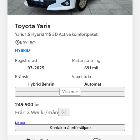
Toyota Yaris
Yaris 1,5 Hybrid 115 5D Active komfortpaket
KRYLBO
HYBRID
Registrerad
Mätarställning
07-2025
691 mil
Bränsle
Växellåda
Hybrid Bensin
Automat
Visa mer
249 900 kr
Från 2 999 kr/mån
Läs mer
Kontakta återförsäljare