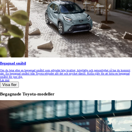
Begagnad småbil
Om du letar efter en begagnad småbil som erbjuder hög kvalitet, körglädje och personlighet så har du kommit
rätt. En begagnad småbil från Toyota erbjuder allt det och mycket därtill. Kolla själv för att hitta en begagnad
småbil för just dig.
Läs mer
Visa fler
Begagnade Toyota-modeller