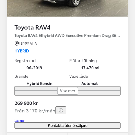
Toyota RAV4
Toyota RAV4 Elhybrid AWD Executive Premium Drag 360-kamera 
UPPSALA
HYBRID
Registrerad
Mätarställning
06-2019
17 470 mil
Bränsle
Växellåda
Hybrid Bensin
Automat
Visa mer
269 900 kr
Från 3 170 kr/mån
Läs mer
Kontakta återförsäljare