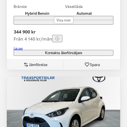
Bränsle
Växellåda
Hybrid Bensin
Automat
Visa mer
344 900 kr
Från 4 140 kr/mån
Läs mer
Kontakta återförsäljare
Jämförelse
Spara