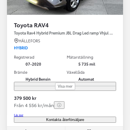
Toyota RAV4
Toyota Rav4 Hybrid Premium JBL Drag Led ramp Vhjul motorv
HÄLLEFORS
HYBRID
Registrerad
Mätarställning
07-2020
5 735 mil
Bränsle
Växellåda
Hybrid Bensin
Automat
Visa mer
379 500 kr
Från 4 556 kr/mån
Läs mer
Kontakta återförsäljare