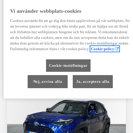
Registrerad
Mätarställning
09-2023
14 650 mil
Vi använder webbplats-cookies
Bränsle
Växellåda
Cookies används för att ge dig den bästa upplevelsen på vår webbplats, för
Hybrid Bensin
Automat
att leverera tjänster och verktyg från tredje part, för att hjälpa oss att förstå
Visa mer
och förbättra hur webbplatsen fungerar och för reklam. Vi rekommenderar
att du behåller alla cookies, men om du inte accepterar detta kan du enkelt
409 900 kr
ändra dem genom att klicka på alternativet för cookie-inställningar nedan.
Från 4 920 kr/mån
Fullständig information finns i vår cookie-policy.
Cookie-policy
Läs mer
Kontakta återförsäljare
Cookie-inställningar
Jämförelse
Spara
Nej, avvisa alla
Ja, acceptera alla