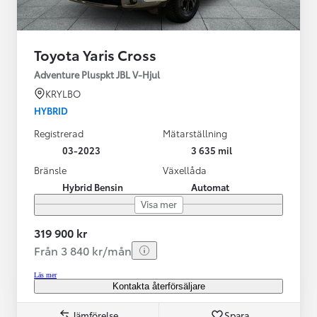
Toyota Yaris Cross
Adventure Pluspkt JBL V-Hjul
KRYLBO
HYBRID
Registrerad
Mätarställning
03-2023
3 635 mil
Bränsle
Växellåda
Hybrid Bensin
Automat
Visa mer
319 900 kr
Från 3 840 kr/mån
Läs mer
Kontakta återförsäljare
Jämförelse
Spara