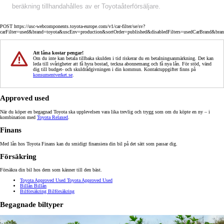
beräkning tillhandahålles av er Toyotaåterförsäljare.
POST https://usc-webcomponents.toyota-europe.com/v1/car-filter/se/sv?
carFilter=used&brand=toyota&uscEnv=production&sortOrder=published&disabledFilters=usedCarBrand&bra
Att låna kostar pengar!
Om du inte kan betala tillbaka skulden i tid riskerar du en betalningsanmärkning. Det kan
leda till svårigheter att få hyra bostad, teckna abonnemang och få nya lån. För stöd, vänd
dig till budget- och skuldrådgivningen i din kommun. Kontaktuppgifter finns på
konsumentverket.se
.
Approved used
När du köper en begagnad Toyota ska upplevelsen vara lika trevlig och trygg som om du köpte en ny – i
kombination med
Toyota Relaxed
.
Finans
Med lån hos Toyota Finans kan du smidigt finansiera din bil på det sätt som passar dig.
Försäkring
Försäkra din bil hos dem som känner till den bäst.
Toyota Approved Used
Toyota Approved Used
Billån
Billån
Bilförsäkring
Bilförsäkring
Begagnade biltyper