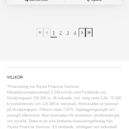
1
2
3
4
First Page
Previous page
Next page
Last Page
VILLKOR
*Finansiering via Toyota Financial Services:
Månadskostnadsexempel 2 234 kr/mån med Fördelslån vid
försäljningspris 250 000 kr, 36 månader, ord. rörlig ränta 6,69, 75 000
kr kontantinsats och 125 000 kr restskuld. Restskulden är baserad
på försäljningspris. Effektiv ränta 7,47%. Uppläggningsavgift och
aviavgift tillkommer. Med reservation för avvikelser, prisförändringar
och tryckfel. Detta är ett icke bindande finansieringsförslag från
Toyota Financial Services. Ett bindande, utförligare och individuell