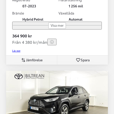
07-2023
1 256 mil
Bränsle
Växellåda
Hybrid Petrol
Automat
Visa mer
364 900 kr
Från 4 380 kr/mån
Läs mer
Jämförelse
Spara