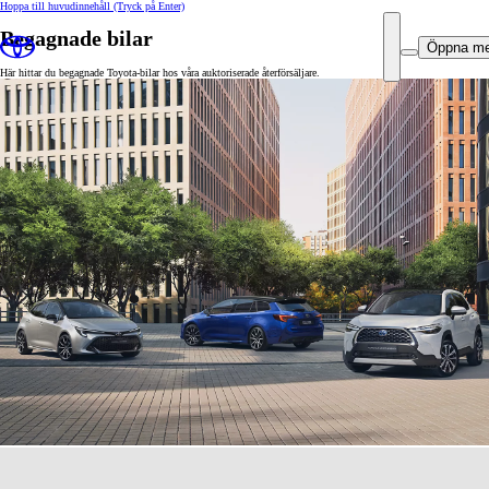
Hoppa till huvudinnehåll
(Tryck på Enter)
Begagnade bilar
Öppna m
Här hittar du begagnade Toyota-bilar hos våra auktoriserade återförsäljare.