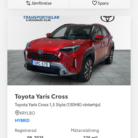
Jämförelse
Spara
Toyota Yaris Cross
Toyota Yaris Cross 1,5 Style (130HK) vinterhjul
KRYLBO
HYBRID
Registrerad
Mätarställning
09-2025
225 mil