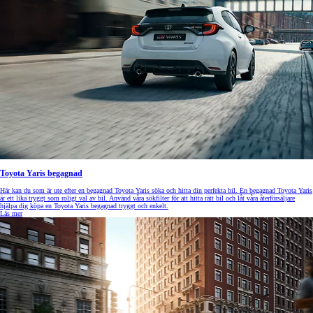
Toyota Yaris begagnad
Här kan du som är ute efter en begagnad Toyota Yaris söka och hitta din perfekta bil. En begagnad Toyota Yaris
är ett lika tryggt som roligt val av bil. Använd våra sökfilter för att hitta rätt bil och låt våra återförsäljare
hjälpa dig köpa en Toyota Yaris begagnad tryggt och enkelt.
Läs mer