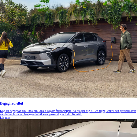
Begagnad elbil
Köp en begagnad elbil hos din lokala Toyota-återförsäljare. Vi hjälper dig till en trygg, enkel och prisvärd affär
när du har hittat en begagnad elbil som passar dig och din livsstil.
Läs mer