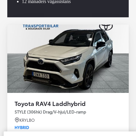
12 månaders vägassistans
Toyota RAV4 Laddhybrid
STYLE (306hk) Drag/V-hjul/LED-ramp
KRYLBO
HYBRID