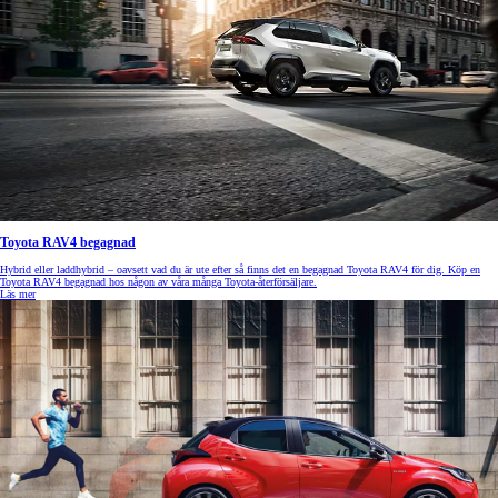
Toyota RAV4 begagnad
Hybrid eller laddhybrid – oavsett vad du är ute efter så finns det en begagnad Toyota RAV4 för dig. Köp en
Toyota RAV4 begagnad hos någon av våra många Toyota-återförsäljare.
Läs mer