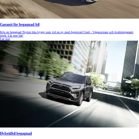
Garanti för begagnad bil
Köp en begagnad Toyota lika tryggt som vid en ny med Approved Used - Vägassistans och kvalitetsgaranti
ingår. Läs mer här!
Läs mer
Hybridbil begagnad