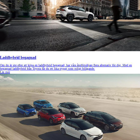
Laddhybrid begagnad
Om du är ute efter att köpa en laddhybrid begagnad, har våra återförsäljare flera alternativ för dig. Med en
begagnad laddhybrid från Toyota får du ett lika tryggt som roligt bilägande.
Läs mer