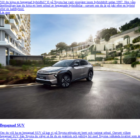
Vill du köpa en begagnad hybridbil? Vi på Toyota har varit pionjärer inom hybriddrift sedan 1997. Hos våra
återförsäljare kan du hitta ett brett utbud av begagnade hybridbilar - oavsett om du är på jakt efter en hybrid
eller en laddhybrid.
Läs mer
Begagnad SUV
Om du vill ha en begagnad SUV så kan vi på Toyota erbjuda ett brett och varierat utbud. Oavsett vilken
begagnad SUV från Toyota du väljer så får du en praktisk och pålitlig bil med Toyotas välkända kvalitet som är
redo för livets alla äventyr.