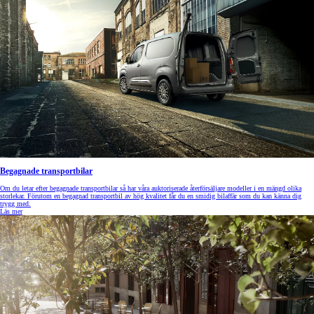
Begagnade transportbilar
Om du letar efter begagnade transportbilar så har våra auktoriserade återförsäljare modeller i en mängd olika
storlekar. Förutom en begagnad transportbil av hög kvalitet får du en smidig bilaffär som du kan känna dig
trygg med.
Läs mer