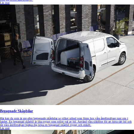
Läs mer
Begagnade Skåpbilar
Här kan du som är ute efter begagnade skåpbilar se vilket utbud som finns hos våra återförsäljare runt om i
landet. En begagnad skåpbil är lika tryggt som roligt val av bil. Använd våra sökfilter för att hitta rätt bil och
låt våra återförsäljare hjälpa dig köpa en begagnad skåpbil tryggt och enkelt.
Läs mer