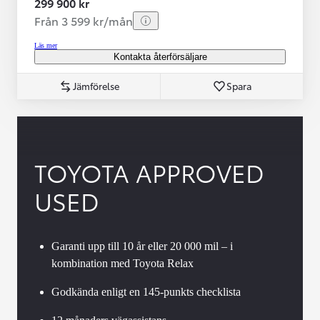
299 900 kr
Från 3 599 kr/mån
Läs mer
Kontakta återförsäljare
Jämförelse
Spara
TOYOTA APPROVED
USED
Garanti upp till 10 år eller 20 000 mil – i
kombination med Toyota Relax
Godkända enligt en 145-punkts checklista