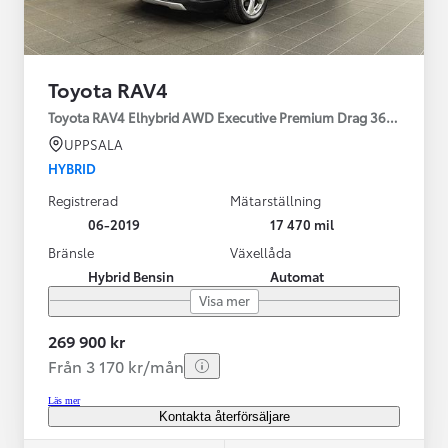
Toyota RAV4
Toyota RAV4 Elhybrid AWD Executive Premium Drag 360-kamera 
UPPSALA
HYBRID
Registrerad
Mätarställning
06-2019
17 470 mil
Bränsle
Växellåda
Hybrid Bensin
Automat
Visa mer
269 900 kr
Från 3 170 kr/mån
Läs mer
Kontakta återförsäljare