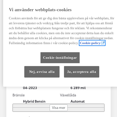
Vi använder webbplats-cookies
Cookies används för att ge dig den bästa upplevelsen på vår webbplats, för
att leverera tjänster och verktyg från tredje part, för att hjälpa oss att förstå
och förbättra hur webbplatsen fungerar och för reklam. Vi rekommenderar
att du behåller alla cookies, men om du inte accepterar detta kan du enkelt
ändra dem genom att klicka på alternativet för cookie-inställningar nedan.
Fullständig information finns i vår cookie-policy.
Cookie-policy
Toyota Yaris Cross
Cookie-inställningar
Toyota Yaris Cross 1,5 Hybrid Adventure Drag V-Hjul
KRYLBO
Nej, avvisa alla
Ja, acceptera alla
HYBRID
Registrerad
Mätarställning
04-2023
6 289 mil
Bränsle
Växellåda
Hybrid Bensin
Automat
Visa mer