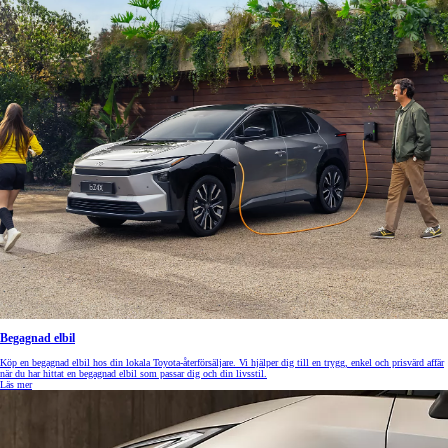
Begagnad elbil
Köp en begagnad elbil hos din lokala Toyota-återförsäljare. Vi hjälper dig till en trygg, enkel och prisvärd affär
när du har hittat en begagnad elbil som passar dig och din livsstil.
Läs mer