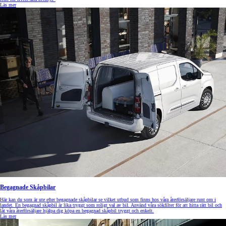
Läs mer
Begagnade Skåpbilar
Här kan du som är ute efter begagnade skåpbilar se vilket utbud som finns hos våra återförsäljare runt om i
landet. En begagnad skåpbil är lika tryggt som roligt val av bil. Använd våra sökfilter för att hitta rätt bil och
låt våra återförsäljare hjälpa dig köpa en begagnad skåpbil tryggt och enkelt.
Läs mer