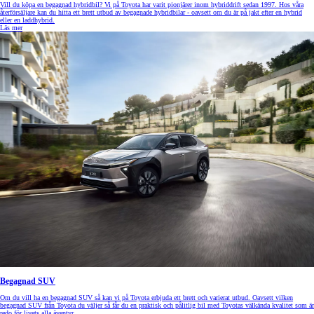
Vill du köpa en begagnad hybridbil? Vi på Toyota har varit pionjärer inom hybriddrift sedan 1997. Hos våra
återförsäljare kan du hitta ett brett utbud av begagnade hybridbilar - oavsett om du är på jakt efter en hybrid
eller en laddhybrid.
Läs mer
Begagnad SUV
Om du vill ha en begagnad SUV så kan vi på Toyota erbjuda ett brett och varierat utbud. Oavsett vilken
begagnad SUV från Toyota du väljer så får du en praktisk och pålitlig bil med Toyotas välkända kvalitet som är
redo för livets alla äventyr.