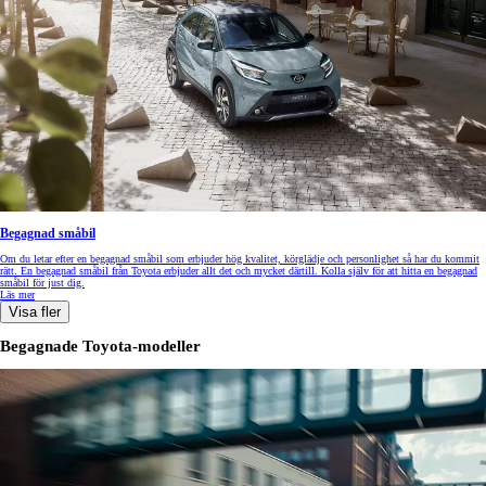
Begagnad småbil
Om du letar efter en begagnad småbil som erbjuder hög kvalitet, körglädje och personlighet så har du kommit
rätt. En begagnad småbil från Toyota erbjuder allt det och mycket därtill. Kolla själv för att hitta en begagnad
småbil för just dig.
Läs mer
Visa fler
Begagnade Toyota-modeller