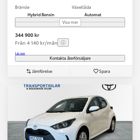
Bränsle
Växellåda
Hybrid Bensin
Automat
Visa mer
344 900 kr
Från 4 140 kr/mån
Läs mer
Kontakta återförsäljare
Jämförelse
Spara