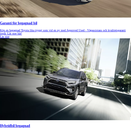
Garanti för begagnad bil
Köp en begagnad Toyota lika tryggt som vid en ny med Approved Used - Vägassistans och kvalitetsgaranti
ingår. Läs mer här!
Läs mer
Hybridbil begagnad