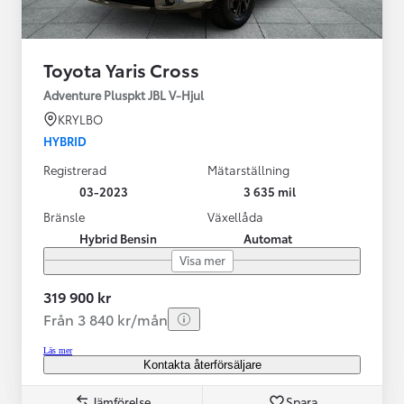
Toyota Yaris Cross
Adventure Pluspkt JBL V-Hjul
KRYLBO
HYBRID
Registrerad
Mätarställning
03-2023
3 635 mil
Bränsle
Växellåda
Hybrid Bensin
Automat
Visa mer
319 900 kr
Från 3 840 kr/mån
Läs mer
Kontakta återförsäljare
Jämförelse
Spara