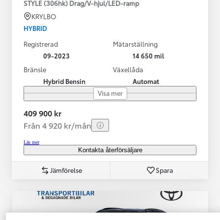
STYLE (306hk) Drag/V-hjul/LED-ramp
KRYLBO
HYBRID
Registrerad
Mätarställning
09-2023
14 650 mil
Bränsle
Växellåda
Hybrid Bensin
Automat
Visa mer
409 900 kr
Från 4 920 kr/mån
Läs mer
Kontakta återförsäljare
Jämförelse
Spara