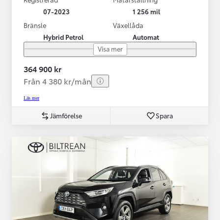
07-2023
1 256 mil
Bränsle
Växellåda
Hybrid Petrol
Automat
Visa mer
364 900 kr
Från 4 380 kr/mån
Läs mer
Jämförelse
Spara