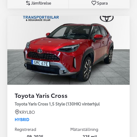
Jämförelse
Spara
Toyota Yaris Cross
Toyota Yaris Cross 1,5 Style (130HK) vinterhjul
KRYLBO
HYBRID
Registrerad
Mätarställning
09-2025
225 mil