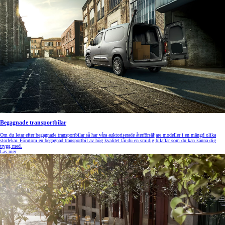
Begagnade transportbilar
Om du letar efter begagnade transportbilar så har våra auktoriserade återförsäljare modeller i en mängd olika
storlekar. Förutom en begagnad transportbil av hög kvalitet får du en smidig bilaffär som du kan känna dig
trygg med.
Läs mer