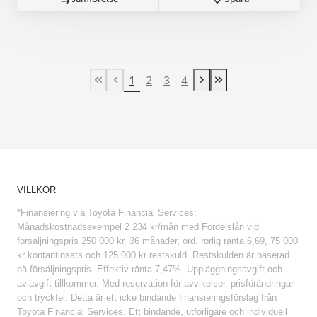
1
2
3
4
First Page
Previous page
Next page
Last Page
VILLKOR
*Finansiering via Toyota Financial Services:
Månadskostnadsexempel 2 234 kr/mån med Fördelslån vid
försäljningspris 250 000 kr, 36 månader, ord. rörlig ränta 6,69, 75 000
kr kontantinsats och 125 000 kr restskuld. Restskulden är baserad
på försäljningspris. Effektiv ränta 7,47%. Uppläggningsavgift och
aviavgift tillkommer. Med reservation för avvikelser, prisförändringar
och tryckfel. Detta är ett icke bindande finansieringsförslag från
Toyota Financial Services. Ett bindande, utförligare och individuell