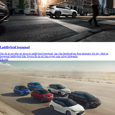
Laddhybrid begagnad
Om du är ute efter att köpa en laddhybrid begagnad, har våra återförsäljare flera alternativ för dig. Med en
begagnad laddhybrid från Toyota får du ett lika tryggt som roligt bilägande.
Läs mer