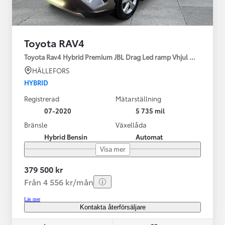
Toyota RAV4
Toyota Rav4 Hybrid Premium JBL Drag Led ramp Vhjul motorv
HÄLLEFORS
HYBRID
Registrerad
Mätarställning
07-2020
5 735 mil
Bränsle
Växellåda
Hybrid Bensin
Automat
Visa mer
379 500 kr
Från 4 556 kr/mån
Läs mer
Kontakta återförsäljare