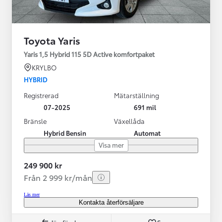
Toyota Yaris
Yaris 1,5 Hybrid 115 5D Active komfortpaket
KRYLBO
HYBRID
Registrerad
Mätarställning
07-2025
691 mil
Bränsle
Växellåda
Hybrid Bensin
Automat
Visa mer
249 900 kr
Från 2 999 kr/mån
Läs mer
Kontakta återförsäljare