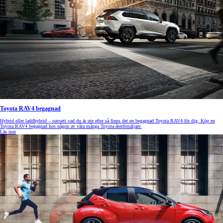
Toyota RAV4 begagnad
Hybrid eller laddhybrid – oavsett vad du är ute efter så finns det en begagnad Toyota RAV4 för dig. Köp en
Toyota RAV4 begagnad hos någon av våra många Toyota-återförsäljare.
Läs mer