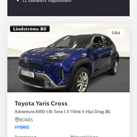
12 månaders vägassistans
Såld
Toyota Yaris Cross
Adventure AWD-i Bi-Tone 1.5 116hk V-Hjul Drag JBL
BORÅS
HYBRID
Registrerad
Mätarställning