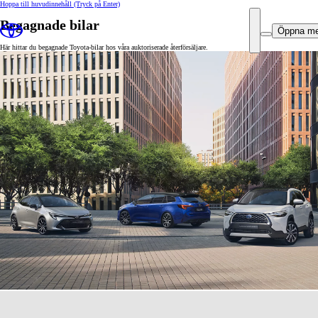
Hoppa till huvudinnehåll
(Tryck på Enter)
Begagnade bilar
Öppna m
Här hittar du begagnade Toyota-bilar hos våra auktoriserade återförsäljare.