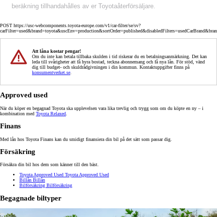
beräkning tillhandahålles av er Toyotaåterförsäljare.
POST https://usc-webcomponents.toyota-europe.com/v1/car-filter/se/sv?
carFilter=used&brand=toyota&uscEnv=production&sortOrder=published&disabledFilters=usedCarBrand&bra
Att låna kostar pengar!
Om du inte kan betala tillbaka skulden i tid riskerar du en betalningsanmärkning. Det kan
leda till svårigheter att få hyra bostad, teckna abonnemang och få nya lån. För stöd, vänd
dig till budget- och skuldrådgivningen i din kommun. Kontaktuppgifter finns på
konsumentverket.se
.
Approved used
När du köper en begagnad Toyota ska upplevelsen vara lika trevlig och trygg som om du köpte en ny – i
kombination med
Toyota Relaxed
.
Finans
Med lån hos Toyota Finans kan du smidigt finansiera din bil på det sätt som passar dig.
Försäkring
Försäkra din bil hos dem som känner till den bäst.
Toyota Approved Used
Toyota Approved Used
Billån
Billån
Bilförsäkring
Bilförsäkring
Begagnade biltyper