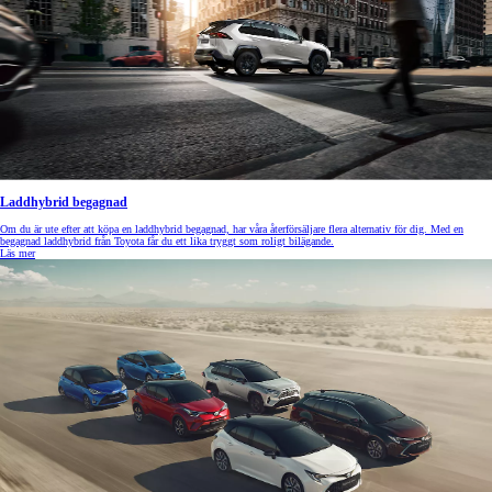
Laddhybrid begagnad
Om du är ute efter att köpa en laddhybrid begagnad, har våra återförsäljare flera alternativ för dig. Med en
begagnad laddhybrid från Toyota får du ett lika tryggt som roligt bilägande.
Läs mer