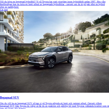
Vill du köpa en begagnad hybridbil? Vi på Toyota har varit pionjärer inom hybriddrift sedan 1997. Hos våra
återförsäljare kan du hitta ett brett utbud av begagnade hybridbilar - oavsett om du är på jakt efter en hybrid
eller en laddhybrid.
Läs mer
Begagnad SUV
Om du vill ha en begagnad SUV så kan vi på Toyota erbjuda ett brett och varierat utbud. Oavsett vilken
begagnad SUV från Toyota du väljer så får du en praktisk och pålitlig bil med Toyotas välkända kvalitet som är
redo för livets alla äventyr.