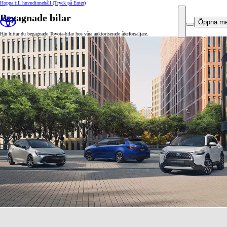
Hoppa till huvudinnehåll
(Tryck på Enter)
Begagnade bilar
Öppna m
Här hittar du begagnade Toyota-bilar hos våra auktoriserade återförsäljare.