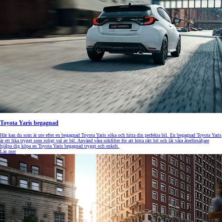
Toyota Yaris begagnad
Här kan du som är ute efter en begagnad Toyota Yaris söka och hitta din perfekta bil. En begagnad Toyota Yaris
är ett lika tryggt som roligt val av bil. Använd våra sökfilter för att hitta rätt bil och låt våra återförsäljare
hjälpa dig köpa en Toyota Yaris begagnad tryggt och enkelt.
Läs mer