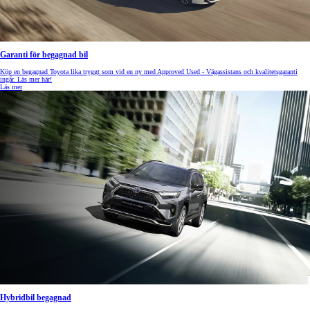
Garanti för begagnad bil
Köp en begagnad Toyota lika tryggt som vid en ny med Approved Used - Vägassistans och kvalitetsgaranti
ingår. Läs mer här!
Läs mer
Hybridbil begagnad