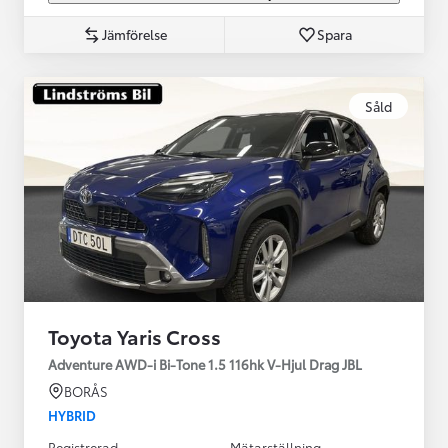
Jämförelse
Spara
Såld
Toyota Yaris Cross
Adventure AWD-i Bi-Tone 1.5 116hk V-Hjul Drag JBL
BORÅS
HYBRID
Registrerad
Mätarställning