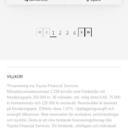
1
2
3
4
First Page
Previous page
Next page
Last Page
VILLKOR
*Finansiering via Toyota Financial Services:
Månadskostnadsexempel 2 234 kr/mån med Fördelslån vid
försäljningspris 250 000 kr, 36 månader, ord. rörlig ränta 6,69, 75 000
kr kontantinsats och 125 000 kr restskuld. Restskulden är baserad
på försäljningspris. Effektiv ränta 7,47%. Uppläggningsavgift och
aviavgift tillkommer. Med reservation för avvikelser, prisförändringar
och tryckfel. Detta är ett icke bindande finansieringsförslag från
Toyota Financial Services. Ett bindande, utförligare och individuell