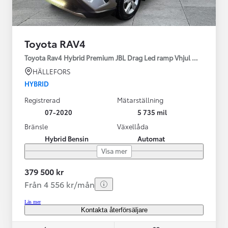
Toyota RAV4
Toyota Rav4 Hybrid Premium JBL Drag Led ramp Vhjul motorv
HÄLLEFORS
HYBRID
Registrerad
Mätarställning
07-2020
5 735 mil
Bränsle
Växellåda
Hybrid Bensin
Automat
Visa mer
379 500 kr
Från 4 556 kr/mån
Läs mer
Kontakta återförsäljare