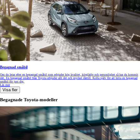
Begagnad småbil
Om du letar efter en begagnad småbil som erbjuder hög kvalitet, körglädje och personlighet så har du kommit
rätt. En begagnad småbil från Toyota erbjuder allt det och mycket därtill. Kolla själv för att hitta en begagnad
småbil för just dig.
Läs mer
Visa fler
Begagnade Toyota-modeller