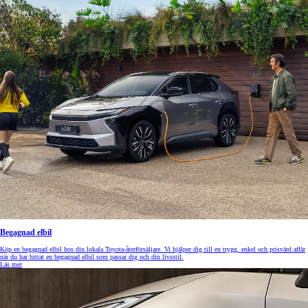
Begagnad elbil
Köp en begagnad elbil hos din lokala Toyota-återförsäljare. Vi hjälper dig till en trygg, enkel och prisvärd affär
när du har hittat en begagnad elbil som passar dig och din livsstil.
Läs mer