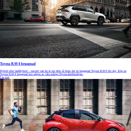
Toyota RAV4 begagnad
Hybrid eller laddhybrid – oavsett vad du är ute efter så finns det en begagnad Toyota RAV4 för dig. Köp en
Toyota RAV4 begagnad hos någon av våra många Toyota-återförsäljare.
Läs mer