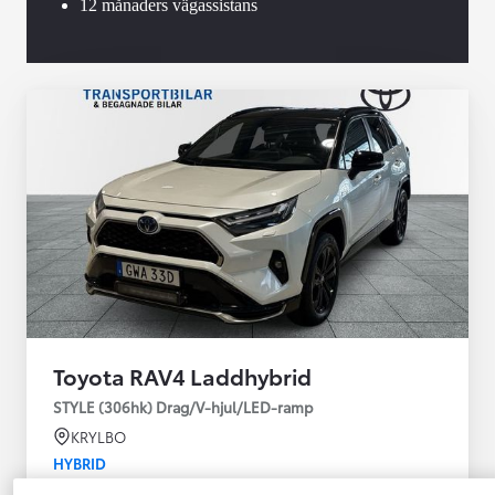
12 månaders vägassistans
Toyota RAV4 Laddhybrid
STYLE (306hk) Drag/V-hjul/LED-ramp
KRYLBO
HYBRID