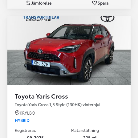
Jämförelse
Spara
Toyota Yaris Cross
Toyota Yaris Cross 1,5 Style (130HK) vinterhjul
KRYLBO
HYBRID
Registrerad
Mätarställning
09-2025
225 mil