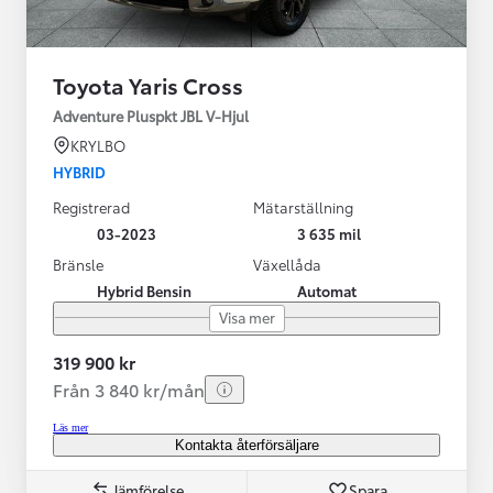
Toyota Yaris Cross
Adventure Pluspkt JBL V-Hjul
KRYLBO
HYBRID
Registrerad
Mätarställning
03-2023
3 635 mil
Bränsle
Växellåda
Hybrid Bensin
Automat
Visa mer
319 900 kr
Från 3 840 kr/mån
Läs mer
Kontakta återförsäljare
Jämförelse
Spara