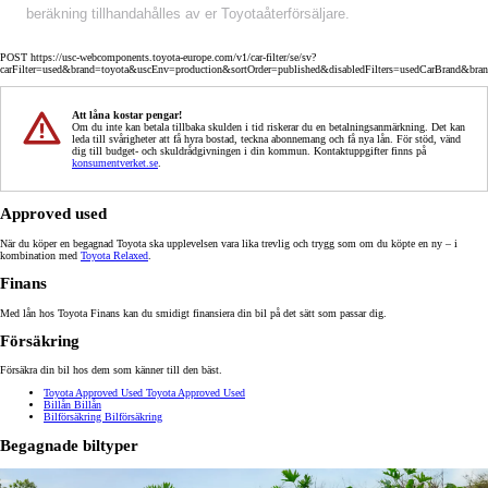
beräkning tillhandahålles av er Toyotaåterförsäljare.
POST https://usc-webcomponents.toyota-europe.com/v1/car-filter/se/sv?
carFilter=used&brand=toyota&uscEnv=production&sortOrder=published&disabledFilters=usedCarBrand&bra
Att låna kostar pengar!
Om du inte kan betala tillbaka skulden i tid riskerar du en betalningsanmärkning. Det kan
leda till svårigheter att få hyra bostad, teckna abonnemang och få nya lån. För stöd, vänd
dig till budget- och skuldrådgivningen i din kommun. Kontaktuppgifter finns på
konsumentverket.se
.
Approved used
När du köper en begagnad Toyota ska upplevelsen vara lika trevlig och trygg som om du köpte en ny – i
kombination med
Toyota Relaxed
.
Finans
Med lån hos Toyota Finans kan du smidigt finansiera din bil på det sätt som passar dig.
Försäkring
Försäkra din bil hos dem som känner till den bäst.
Toyota Approved Used
Toyota Approved Used
Billån
Billån
Bilförsäkring
Bilförsäkring
Begagnade biltyper