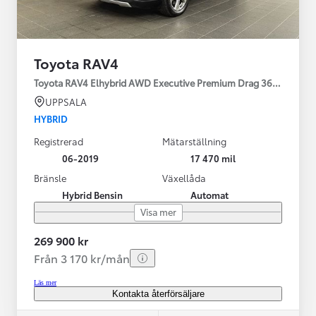
Toyota RAV4
Toyota RAV4 Elhybrid AWD Executive Premium Drag 360-kamera 
UPPSALA
HYBRID
Registrerad
Mätarställning
06-2019
17 470 mil
Bränsle
Växellåda
Hybrid Bensin
Automat
Visa mer
269 900 kr
Från 3 170 kr/mån
Läs mer
Kontakta återförsäljare