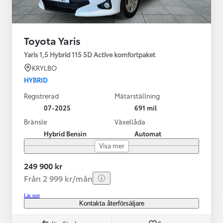
Toyota Yaris
Yaris 1,5 Hybrid 115 5D Active komfortpaket
KRYLBO
HYBRID
Registrerad
Mätarställning
07-2025
691 mil
Bränsle
Växellåda
Hybrid Bensin
Automat
Visa mer
249 900 kr
Från 2 999 kr/mån
Läs mer
Kontakta återförsäljare