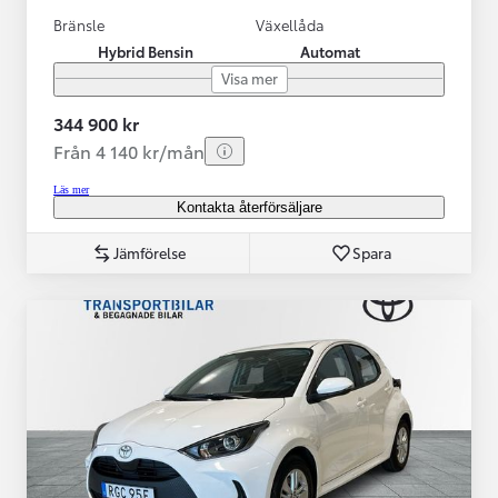
Bränsle
Växellåda
Hybrid Bensin
Automat
Visa mer
344 900 kr
Från 4 140 kr/mån
Läs mer
Kontakta återförsäljare
Jämförelse
Spara