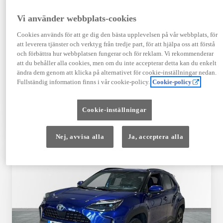
Registrerad
Mätarställning
09-2023
14 650 mil
Vi använder webbplats-cookies
Bränsle
Växellåda
Cookies används för att ge dig den bästa upplevelsen på vår webbplats, för
Hybrid Bensin
Automat
att leverera tjänster och verktyg från tredje part, för att hjälpa oss att förstå
Visa mer
och förbättra hur webbplatsen fungerar och för reklam. Vi rekommenderar
att du behåller alla cookies, men om du inte accepterar detta kan du enkelt
409 900 kr
ändra dem genom att klicka på alternativet för cookie-inställningar nedan.
Från 4 920 kr/mån
Fullständig information finns i vår cookie-policy.
Cookie-policy
Läs mer
Kontakta återförsäljare
Cookie-inställningar
Jämförelse
Spara
Nej, avvisa alla
Ja, acceptera alla