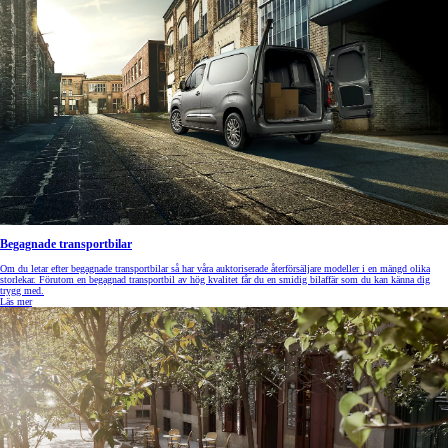
Begagnade transportbilar
Om du letar efter begagnade transportbilar så har våra auktoriserade återförsäljare modeller i en mängd olika
storlekar. Förutom en begagnad transportbil av hög kvalitet får du en smidig bilaffär som du kan känna dig
trygg med.
Läs mer