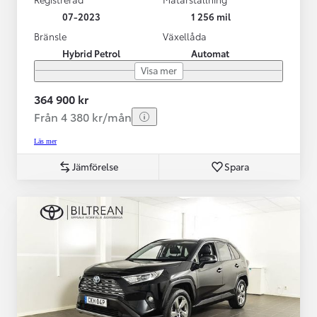
07-2023
1 256 mil
Bränsle
Växellåda
Hybrid Petrol
Automat
Visa mer
364 900 kr
Från 4 380 kr/mån
Läs mer
Jämförelse
Spara