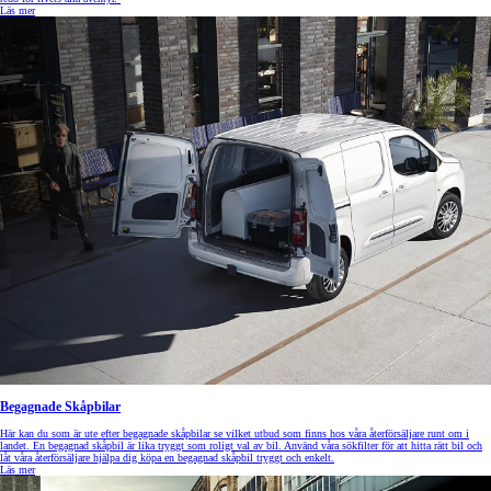
Läs mer
Begagnade Skåpbilar
Här kan du som är ute efter begagnade skåpbilar se vilket utbud som finns hos våra återförsäljare runt om i
landet. En begagnad skåpbil är lika tryggt som roligt val av bil. Använd våra sökfilter för att hitta rätt bil och
låt våra återförsäljare hjälpa dig köpa en begagnad skåpbil tryggt och enkelt.
Läs mer