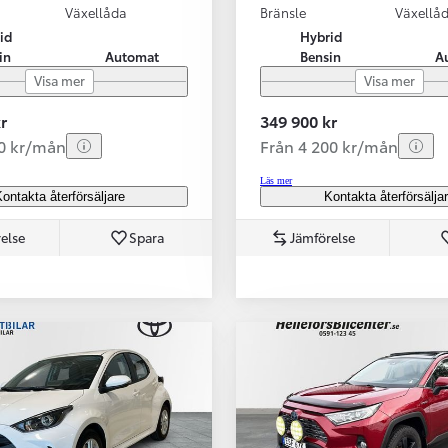
Växellåda
Bränsle
Växellå
id
Hybrid
in
Automat
Bensin
A
Visa mer
Visa mer
r
349 900 kr
70 kr/mån
Från 4 200 kr/mån
Läs mer
ontakta återförsäljare
Kontakta återförsälja
else
Spara
Jämförelse