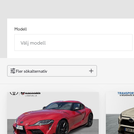
Modell
Välj modell
Från 238 900 kr
Från 2 349 kr/mån
Easy Billån
GR Yaris
Fler sökalternativ
BENSIN