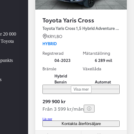
Toyota Yaris Cross
Toyota Yaris Cross 1,5 Hybrid Adventure Drag V-Hj
er 20 000
KRYLBO
 Toyota
HYBRID
Registrerad
Mätarställning
Vi har Sveriges mest nöjda biläg
Nya elbil
04-2023
6 289 mil
-punkts
Läs mer
Elbilar f
Bränsle
Växellåda
Hybrid
s
Bensin
Automat
Visa mer
299 900 kr
Från 3 599 kr/mån
Läs mer
Kontakta återförsäljare