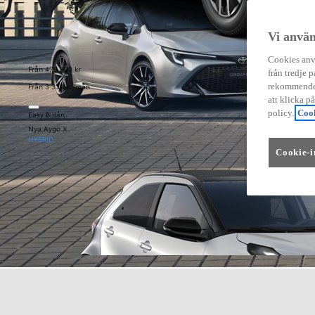
Vi använ
Cookies anvä
Från 479 900 kr
från tredje p
Från 3 333 kr/mån
rekommender
att klicka p
policy.
Cook
Easy Billån
Nya Aygo X
HYBRID
Cookie-i