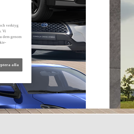
 och verktyg
. Vi
dra dem genom
kie-
eptera alla