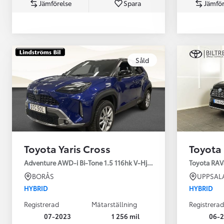
Jämförelse
Spara
Jämför
Såld
Från 360 900 kr
Från 3 548 kr/mån
Toyota Yaris Cross
Toyota
Easy Billån
Toyota GR Supra
Adventure AWD-i Bi-Tone 1.5 116hk V-Hjul Drag JBL
Toyota RAV
BENSIN
BORÅS
UPPSAL
HYBRID
HYBRID
Registrerad
Mätarställning
Registrerad
07-2023
1 256 mil
06-2