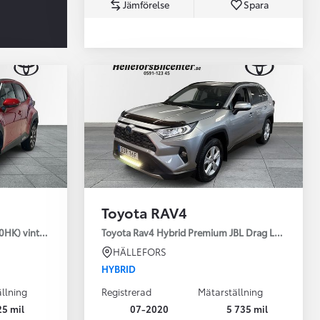
Jämförelse
Spara
Toyota Professio
När varje jobb r
Toyota RAV4
30HK) vinterhjul
Toyota Rav4 Hybrid Premium JBL Drag Led ramp V
HÄLLEFORS
HYBRID
llning
Registrerad
Mätarställning
25 mil
07-2020
5 735 mil