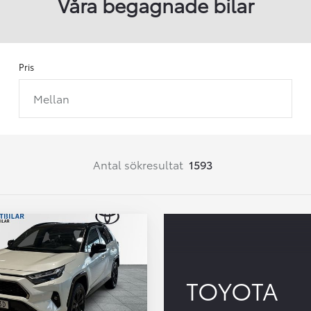
Våra begagnade bilar
Pris
Mellan
Från 257 900 kr
Från 2 535 kr/mån
Easy Billån
Corolla
Antal sökresultat
1593
HYBRID
TOYOTA