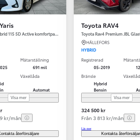
Yaris
Toyota RAV4
ybrid 115 5D Active komfortpaket
Toyota Rav4 Premium JBL Glas
HÄLLEFORS
HYBRID
Mätarställning
Registrerad
Mätarstä
2025
691 mil
05-2019
12
Växellåda
Bränsle
Växellå
id
Hybrid
in
Automat
Bensin
A
Visa mer
Visa mer
r
324 500 kr
99 kr/mån
Från 3 813 kr/mån
Läs mer
ontakta återförsäljare
Kontakta återförsälja