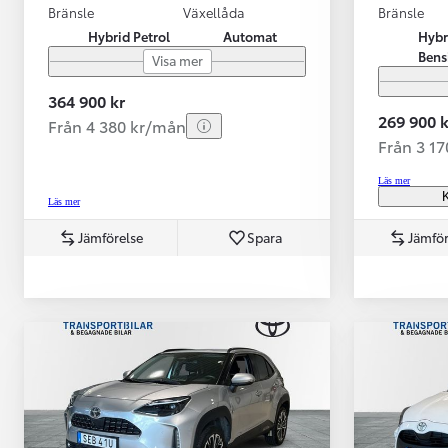
Bränsle
Växellåda
Bränsle
Hybrid Petrol
Automat
Hybr
Bens
Visa mer
364 900 kr
269 900 k
Från 4 380 kr/mån
Från 3 1
Läs mer
K
Läs mer
Jämförelse
Spara
Jämför