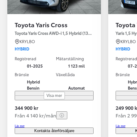
Toyota Yaris Cross
Toyota 
Toyota Yaris Cross AWD-i 1,5 Hybrid (130HK) Style V-hjul
Yaris 1,5 H
KRYLBO
KRYLBO
HYBRID
HYBRID
Registrerad
Mätarställning
Registrerad
01-2025
1 123 mil
07-
Bränsle
Växellåda
Bränsle
Hybrid
Hybr
Bensin
Automat
Bens
Visa mer
344 900 kr
249 900 k
Från 4 140 kr/mån
Från 2 9
Läs mer
Läs mer
Kontakta återförsäljare
K