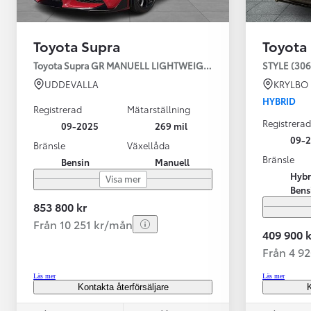
Toyota Supra
Toyota
Toyota Supra GR MANUELL LIGHTWEIGHT EVO / OMG LEV! MOM
STYLE (306
UDDEVALLA
KRYLBO
HYBRID
Registrerad
Mätarställning
Registrerad
09-2025
269 mil
09-
Bränsle
Växellåda
Bränsle
Bensin
Manuell
Från 599 900 kr
Hybr
Visa mer
Nya Corolla Cross
Bens
HYBRID
853 800 kr
Från 10 251 kr/mån
409 900 k
Från 4 9
Läs mer
Läs mer
Kontakta återförsäljare
K