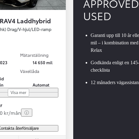
APPROVED
USED
 RAV4 Laddhybrid
SBIL!
hk) Drag/V-hjul/LED-ramp
Garanti upp till 10 år ell
mil – i kombination med
Relax
Mätarställning
Från 324 900 kr
2023
14 650 mil
Godkända enligt en 145
Från 3 194 kr/mån
checklista
Växellåda
id
Toyota C-HR
12 månaders vägassistan
in
Automat
HYBRID & LADDHYBRID
Visa mer
r
20 kr/mån
ontakta återförsäljare