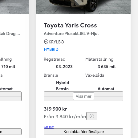
Toyota Yaris Cross
tak Drag Motorv Vhjul
Adventure Pluspkt JBL V-Hjul
KRYLBO
HYBRID
llning
Registrerad
Mätarställning
 710 mil
03-2023
3 635 mil
da
Bränsle
Växellåda
Hybrid
utomat
Bensin
Automat
Visa mer
319 900 kr
Från 3 840 kr/mån
Läs mer
re
Kontakta återförsäljare