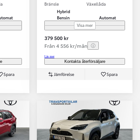
da
Bränsle
Växellåda
Hybrid
utomat
Bensin
Automat
Visa mer
379 500 kr
Från 4 556 kr/mån
Läs mer
re
Kontakta återförsäljare
Spara
Jämförelse
Spara