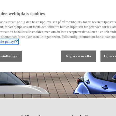
der webbplats-cookies
nds för att ge dig den bästa upplevelsen på vår webbplats, för att leverera tjänster
art, för att hjälpa oss att förstå och förbättra hur webbplatsen fungerar och för reklam
Från 569 900 kr
ar att du behåller alla cookies, men om du inte accepterar detta kan du enkelt än
Från 3 958 kr/mån
å alternativet för cookie-inställningar nedan. Fullständig information finns i vår coo
ie-policy
Yaris
HYBRID
nställningar
Nej, avvisa alla
Ja, acc