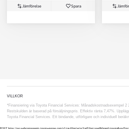
Jämförelse
Spara
Jämför
Från 852 900 kr
VILLKOR
*Finansiering via Toyota Financial Services: Månadskostnadsexempel 2 234
Restskulden är baserad på försäljningspris. Effektiv ränta 7,47%. Uppläggn
Toyota Financial Services. Ett bindande, utförligare och individuell beräkn
POST https://usc-webcomponents.toyota-europe.com/v1/car-filter/se/sv?carFilter=used&brand=toyota&uscE