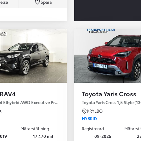
else
Spara
Från 350 900 kr
Från 3 450 kr/mån
 RAV4
Toyota Yaris Cross
Easy Billån
Nya GR GT
4 Elhybrid AWD Executive Premium Drag 360-kamera JBL
Toyota Yaris Cross 1,5 Style (1
The soul lives on
A
KRYLBO
HYBRID
Mätarställning
Registrerad
Mätarstä
019
17 470 mil
09-2025
2