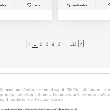
else
Spara
Jämförelse
...
1
2
3
4
5
133
Previous page
Next page
 kr/mån med Fördelslån vid försäljningspris 250 000 kr, 36 månader, ord. rör
ingsavgift och aviavgift tillkommer. Med reservation för avvikelser, prisföränd
ing tillhandahålles av er Toyotaåterförsäljare.
nv=production&sortOrder=published&disabledFilters=usedCarBrand&brands=38