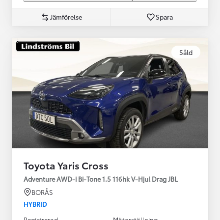
Jämförelse
Spara
Såld
Toyota Yaris Cross
Adventure AWD-i Bi-Tone 1.5 116hk V-Hjul Drag JBL
BORÅS
HYBRID
Registrerad
Mätarställning