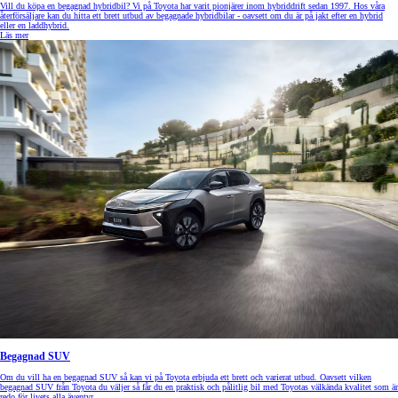
Vill du köpa en begagnad hybridbil? Vi på Toyota har varit pionjärer inom hybriddrift sedan 1997. Hos våra
återförsäljare kan du hitta ett brett utbud av begagnade hybridbilar - oavsett om du är på jakt efter en hybrid
eller en laddhybrid.
Läs mer
Begagnad SUV
Om du vill ha en begagnad SUV så kan vi på Toyota erbjuda ett brett och varierat utbud. Oavsett vilken
begagnad SUV från Toyota du väljer så får du en praktisk och pålitlig bil med Toyotas välkända kvalitet som är
redo för livets alla äventyr.