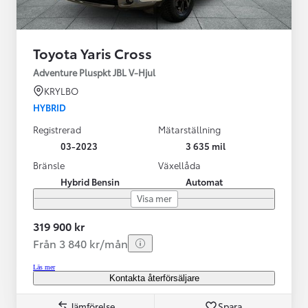
Toyota Yaris Cross
Adventure Pluspkt JBL V-Hjul
KRYLBO
HYBRID
Registrerad
Mätarställning
03-2023
3 635 mil
Bränsle
Växellåda
Hybrid Bensin
Automat
Visa mer
319 900 kr
Från 3 840 kr/mån
Läs mer
Kontakta återförsäljare
Jämförelse
Spara