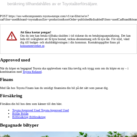
beräkning tillhandahålles av er Toyotaåterförsäljare.
POST https://usc-webcomponents.toyota-europe.com/v1/car-filter/se/sv?
carFilter=used&brand=toyota&uscEnv=production&sortOrder=published&disabledFilters=usedCarBrand&bra
Att låna kostar pengar!
Om du inte kan betala tillbaka skulden i tid riskerar du en betalningsanmärkning. Det kan
leda till svårigheter att få hyra bostad, teckna abonnemang och få nya lån. För stöd, vänd
dig till budget- och skuldrådgivningen i din kommun. Kontaktuppgifter finns på
konsumentverket.se
.
Approved used
När du köper en begagnad Toyota ska upplevelsen vara lika trevlig och trygg som om du köpte en ny – i
kombination med
Toyota Relaxed
.
Finans
Med lån hos Toyota Finans kan du smidigt finansiera din bil på det sätt som passar dig.
Försäkring
Försäkra din bil hos dem som känner till den bäst.
Toyota Approved Used
Toyota Approved Used
Billån
Billån
Bilförsäkring
Bilförsäkring
Begagnade biltyper