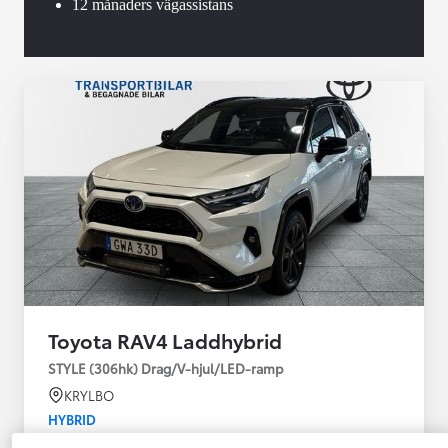
12 månaders vägassistans
Toyota RAV4 Laddhybrid
STYLE (306hk) Drag/V-hjul/LED-ramp
KRYLBO
HYBRID