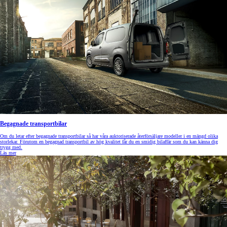
Begagnade transportbilar
Om du letar efter begagnade transportbilar så har våra auktoriserade återförsäljare modeller i en mängd olika
storlekar. Förutom en begagnad transportbil av hög kvalitet får du en smidig bilaffär som du kan känna dig
trygg med.
Läs mer