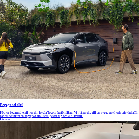
Begagnad elbil
Köp en begagnad elbil hos din lokala Toyota-återförsäljare. Vi hjälper dig till en trygg, enkel och prisvärd affär
när du har hittat en begagnad elbil som passar dig och din livsstil.
Läs mer