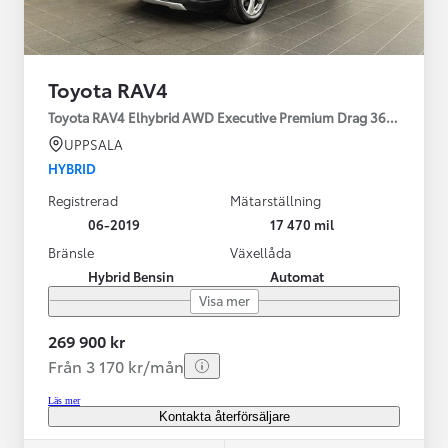
Toyota RAV4
Toyota RAV4 Elhybrid AWD Executive Premium Drag 360-kamera 
UPPSALA
HYBRID
Registrerad
Mätarställning
06-2019
17 470 mil
Bränsle
Växellåda
Hybrid Bensin
Automat
Visa mer
269 900 kr
Från 3 170 kr/mån
Läs mer
Kontakta återförsäljare