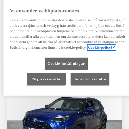
Registrerad
Mätarställning
09-2023
14 650 mil
Vi använder webbplats-cookies
Bränsle
Växellåda
Cookies används för att ge dig den bästa upplevelsen på vår webbplats, för
Hybrid Bensin
Automat
att leverera tjänster och verktyg från tredje part, för att hjälpa oss att förstå
Visa mer
och förbättra hur webbplatsen fungerar och för reklam. Vi rekommenderar
att du behåller alla cookies, men om du inte accepterar detta kan du enkelt
409 900 kr
ändra dem genom att klicka på alternativet för cookie-inställningar nedan.
Från 4 920 kr/mån
Fullständig information finns i vår cookie-policy.
Cookie-policy
Läs mer
Kontakta återförsäljare
Cookie-inställningar
Jämförelse
Spara
Nej, avvisa alla
Ja, acceptera alla