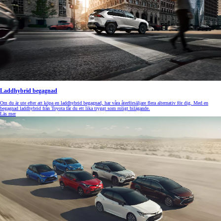
Laddhybrid begagnad
Om du är ute efter att köpa en laddhybrid begagnad, har våra återförsäljare flera alternativ för dig. Med en
begagnad laddhybrid från Toyota får du ett lika tryggt som roligt bilägande.
Läs mer