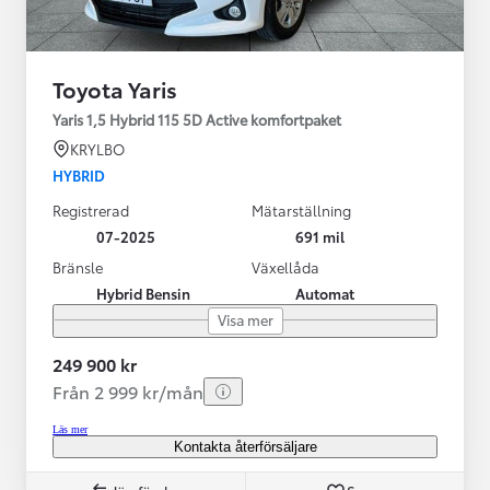
Toyota Yaris
Yaris 1,5 Hybrid 115 5D Active komfortpaket
KRYLBO
HYBRID
Registrerad
Mätarställning
07-2025
691 mil
Bränsle
Växellåda
Hybrid Bensin
Automat
Visa mer
249 900 kr
Från 2 999 kr/mån
Läs mer
Kontakta återförsäljare