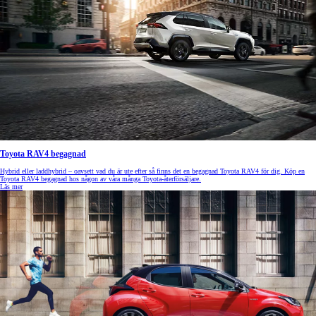
Toyota RAV4 begagnad
Hybrid eller laddhybrid – oavsett vad du är ute efter så finns det en begagnad Toyota RAV4 för dig. Köp en
Toyota RAV4 begagnad hos någon av våra många Toyota-återförsäljare.
Läs mer