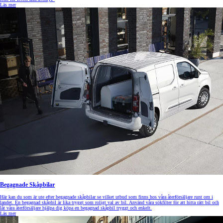
Läs mer
Begagnade Skåpbilar
Här kan du som är ute efter begagnade skåpbilar se vilket utbud som finns hos våra återförsäljare runt om i
landet. En begagnad skåpbil är lika tryggt som roligt val av bil. Använd våra sökfilter för att hitta rätt bil och
låt våra återförsäljare hjälpa dig köpa en begagnad skåpbil tryggt och enkelt.
Läs mer