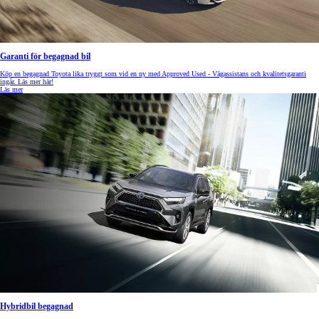
Garanti för begagnad bil
Köp en begagnad Toyota lika tryggt som vid en ny med Approved Used - Vägassistans och kvalitetsgaranti
ingår. Läs mer här!
Läs mer
Hybridbil begagnad