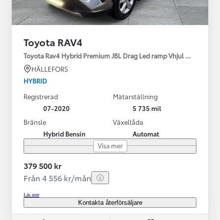
Toyota RAV4
Toyota Rav4 Hybrid Premium JBL Drag Led ramp Vhjul motorv
HÄLLEFORS
HYBRID
Registrerad
Mätarställning
07-2020
5 735 mil
Bränsle
Växellåda
Hybrid Bensin
Automat
Visa mer
379 500 kr
Från 4 556 kr/mån
Läs mer
Kontakta återförsäljare