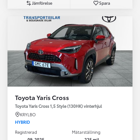
Jämförelse
Spara
Toyota Yaris Cross
Toyota Yaris Cross 1,5 Style (130HK) vinterhjul
KRYLBO
HYBRID
Registrerad
Mätarställning
09-2025
225 mil