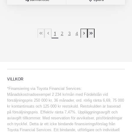
1
2
3
4
First Page
Previous page
Next page
Last Page
VILLKOR
*Finansiering via Toyota Financial Services:
Månadskostnadsexempel 2 234 kr/mån med Fördelslån vid
försäljningspris 250 000 kr, 36 månader, ord. rörlig ränta 6,69, 75 000
kr kontantinsats och 125 000 kr restskuld. Restskulden är baserad
på försäljningspris. Effektiv ränta 7,47%. Uppläggningsavgift och
aviavgift tillkommer. Med reservation för avvikelser, prisförändringar
och tryckfel. Detta är ett icke bindande finansieringsförslag från
Toyota Financial Services. Ett bindande, utförligare och individuell