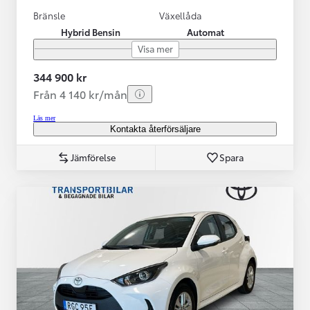
Bränsle
Växellåda
Hybrid Bensin
Automat
Visa mer
344 900 kr
Från 4 140 kr/mån
Läs mer
Kontakta återförsäljare
Jämförelse
Spara