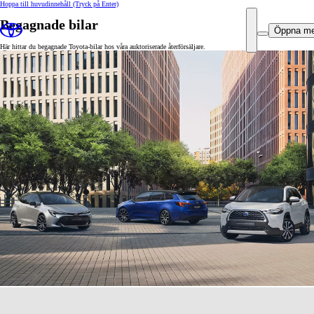
Hoppa till huvudinnehåll
(Tryck på Enter)
Begagnade bilar
Öppna m
Här hittar du begagnade Toyota-bilar hos våra auktoriserade återförsäljare.