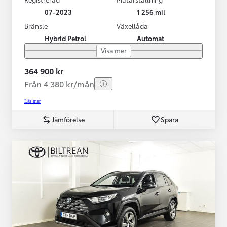
07-2023
1 256 mil
Bränsle
Växellåda
Hybrid Petrol
Automat
Visa mer
364 900 kr
Från 4 380 kr/mån
Läs mer
Jämförelse
Spara