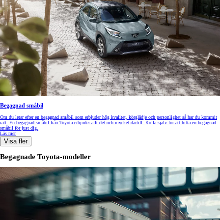
Begagnad småbil
Om du letar efter en begagnad småbil som erbjuder hög kvalitet, körglädje och personlighet så har du kommit
rätt. En begagnad småbil från Toyota erbjuder allt det och mycket därtill. Kolla själv för att hitta en begagnad
småbil för just dig.
Läs mer
Visa fler
Begagnade Toyota-modeller