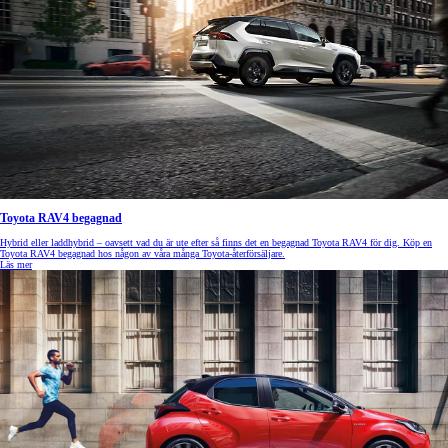
Toyota RAV4 begagnad
Hybrid eller laddhybrid – oavsett vad du är ute efter så finns det en begagnad Toyota RAV4 för dig. Köp en
Toyota RAV4 begagnad hos någon av våra många Toyota-återförsäljare.
Läs mer