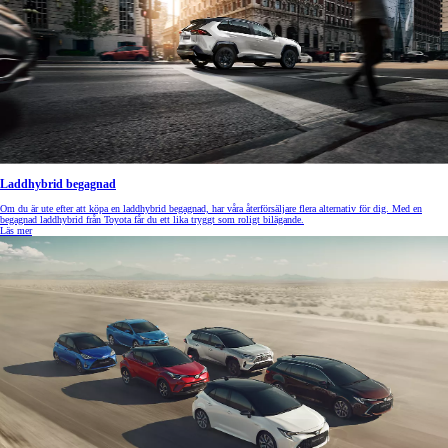
Laddhybrid begagnad
Om du är ute efter att köpa en laddhybrid begagnad, har våra återförsäljare flera alternativ för dig. Med en
begagnad laddhybrid från Toyota får du ett lika tryggt som roligt bilägande.
Läs mer