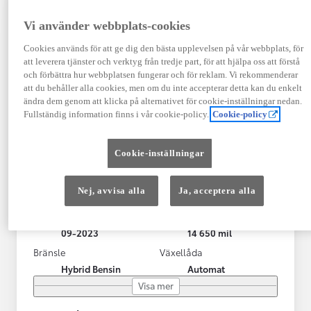
Vi använder webbplats-cookies
Cookies används för att ge dig den bästa upplevelsen på vår webbplats, för
att leverera tjänster och verktyg från tredje part, för att hjälpa oss att förstå
och förbättra hur webbplatsen fungerar och för reklam. Vi rekommenderar
att du behåller alla cookies, men om du inte accepterar detta kan du enkelt
ändra dem genom att klicka på alternativet för cookie-inställningar nedan.
Fullständig information finns i vår cookie-policy.
Cookie-policy
Toyota RAV4 Laddhybrid
Cookie-inställningar
STYLE (306hk) Drag/V-hjul/LED-ramp
KRYLBO
Nej, avvisa alla
Ja, acceptera alla
HYBRID
Registrerad
Mätarställning
09-2023
14 650 mil
Bränsle
Växellåda
Hybrid Bensin
Automat
Visa mer