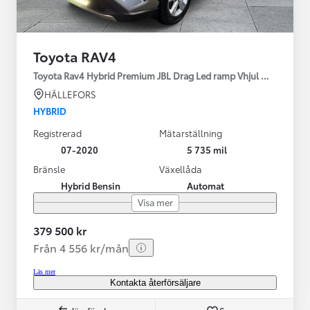
Toyota RAV4
Toyota Rav4 Hybrid Premium JBL Drag Led ramp Vhjul motorv
HÄLLEFORS
HYBRID
Registrerad
Mätarställning
07-2020
5 735 mil
Bränsle
Växellåda
Hybrid Bensin
Automat
Visa mer
379 500 kr
Från 4 556 kr/mån
Läs mer
Kontakta återförsäljare