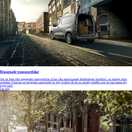
Begagnade transportbilar
Om du letar efter begagnade transportbilar så har våra auktoriserade återförsäljare modeller i en mängd olika
storlekar. Förutom en begagnad transportbil av hög kvalitet får du en smidig bilaffär som du kan känna dig
trygg med.
Läs mer