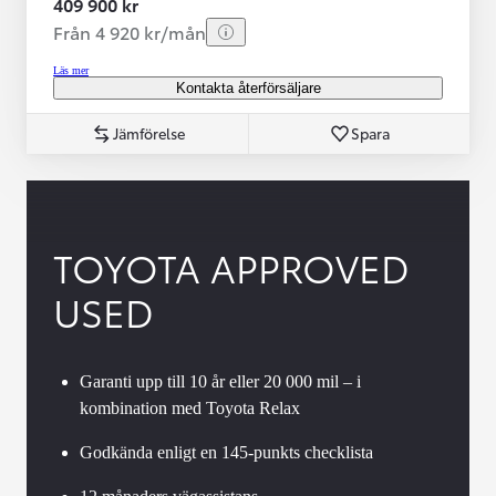
409 900 kr
Från 4 920 kr/mån
Läs mer
Kontakta återförsäljare
Jämförelse
Spara
TOYOTA APPROVED
USED
Garanti upp till 10 år eller 20 000 mil – i
kombination med Toyota Relax
Godkända enligt en 145-punkts checklista