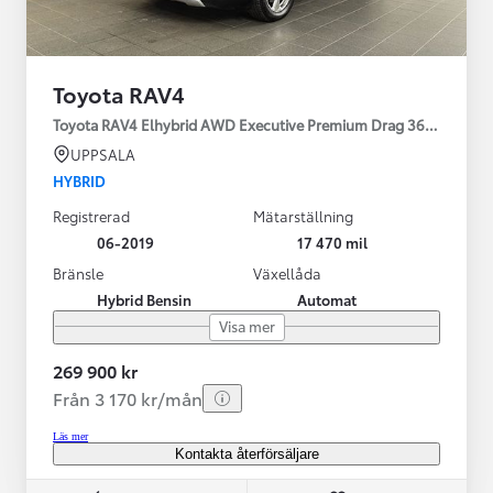
Toyota RAV4
Toyota RAV4 Elhybrid AWD Executive Premium Drag 360-kamera 
UPPSALA
HYBRID
Registrerad
Mätarställning
06-2019
17 470 mil
Bränsle
Växellåda
Hybrid Bensin
Automat
Visa mer
269 900 kr
Från 3 170 kr/mån
Läs mer
Kontakta återförsäljare