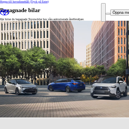
Hoppa till huvudinnehåll
(Tryck på Enter)
Begagnade bilar
Öppna m
Här hittar du begagnade Toyota-bilar hos våra auktoriserade återförsäljare.