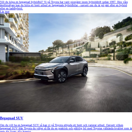
Vill du köpa en begagnad hybridbil? Vi på Toyota har varit pionjärer inom hybriddrift sedan 1997. Hos våra
återförsäljare kan du hitta ett brett utbud av begagnade hybridbilar - oavsett om du är på jakt efter en hybrid
eller en laddhybrid.
Läs mer
Begagnad SUV
Om du vill ha en begagnad SUV så kan vi på Toyota erbjuda ett brett och varierat utbud. Oavsett vilken
begagnad SUV från Toyota du väljer så får du en praktisk och pålitlig bil med Toyotas välkända kvalitet som är
redo för livets alla äventyr.