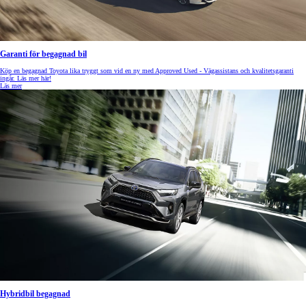
Garanti för begagnad bil
Köp en begagnad Toyota lika tryggt som vid en ny med Approved Used - Vägassistans och kvalitetsgaranti
ingår. Läs mer här!
Läs mer
Hybridbil begagnad