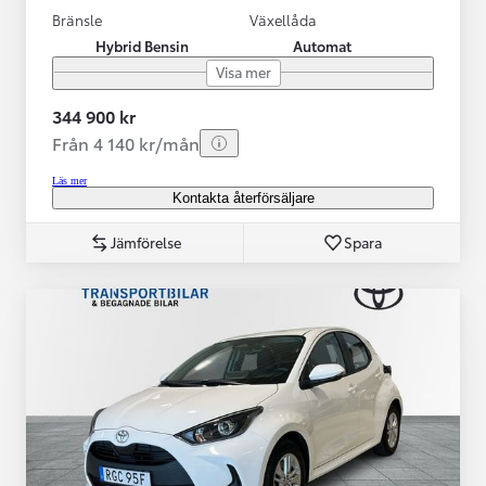
Bränsle
Växellåda
Hybrid Bensin
Automat
Visa mer
344 900 kr
Från 4 140 kr/mån
Läs mer
Kontakta återförsäljare
Jämförelse
Spara