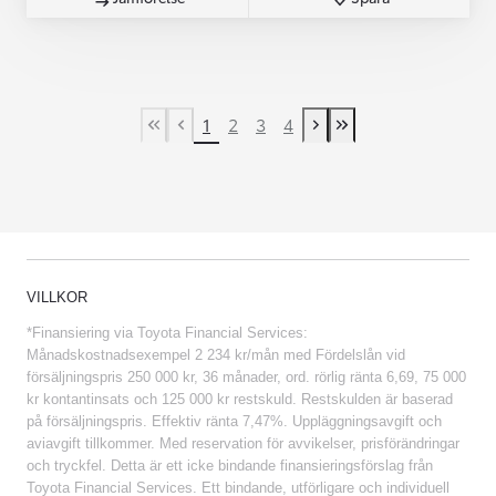
1
2
3
4
First Page
Previous page
Next page
Last Page
VILLKOR
*Finansiering via Toyota Financial Services:
Månadskostnadsexempel 2 234 kr/mån med Fördelslån vid
försäljningspris 250 000 kr, 36 månader, ord. rörlig ränta 6,69, 75 000
kr kontantinsats och 125 000 kr restskuld. Restskulden är baserad
på försäljningspris. Effektiv ränta 7,47%. Uppläggningsavgift och
aviavgift tillkommer. Med reservation för avvikelser, prisförändringar
och tryckfel. Detta är ett icke bindande finansieringsförslag från
Toyota Financial Services. Ett bindande, utförligare och individuell