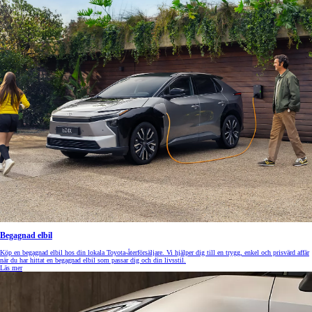
Begagnad elbil
Köp en begagnad elbil hos din lokala Toyota-återförsäljare. Vi hjälper dig till en trygg, enkel och prisvärd affär
när du har hittat en begagnad elbil som passar dig och din livsstil.
Läs mer