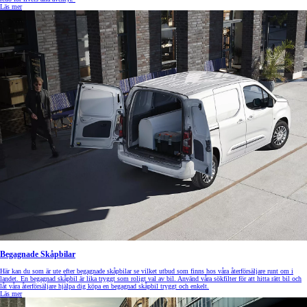
Läs mer
Begagnade Skåpbilar
Här kan du som är ute efter begagnade skåpbilar se vilket utbud som finns hos våra återförsäljare runt om i
landet. En begagnad skåpbil är lika tryggt som roligt val av bil. Använd våra sökfilter för att hitta rätt bil och
låt våra återförsäljare hjälpa dig köpa en begagnad skåpbil tryggt och enkelt.
Läs mer