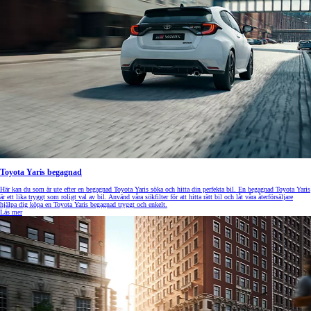
Toyota Yaris begagnad
Här kan du som är ute efter en begagnad Toyota Yaris söka och hitta din perfekta bil. En begagnad Toyota Yaris
är ett lika tryggt som roligt val av bil. Använd våra sökfilter för att hitta rätt bil och låt våra återförsäljare
hjälpa dig köpa en Toyota Yaris begagnad tryggt och enkelt.
Läs mer