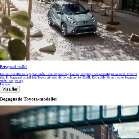
Begagnad småbil
Om du letar efter en begagnad småbil som erbjuder hög kvalitet, körglädje och personlighet så har du kommit
rätt. En begagnad småbil från Toyota erbjuder allt det och mycket därtill. Kolla själv för att hitta en begagnad
småbil för just dig.
Läs mer
Visa fler
Begagnade Toyota-modeller