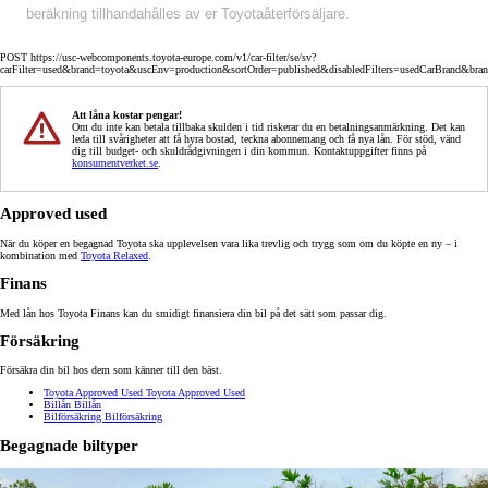
beräkning tillhandahålles av er Toyotaåterförsäljare.
POST https://usc-webcomponents.toyota-europe.com/v1/car-filter/se/sv?
carFilter=used&brand=toyota&uscEnv=production&sortOrder=published&disabledFilters=usedCarBrand&bra
Att låna kostar pengar!
Om du inte kan betala tillbaka skulden i tid riskerar du en betalningsanmärkning. Det kan
leda till svårigheter att få hyra bostad, teckna abonnemang och få nya lån. För stöd, vänd
dig till budget- och skuldrådgivningen i din kommun. Kontaktuppgifter finns på
konsumentverket.se
.
Approved used
När du köper en begagnad Toyota ska upplevelsen vara lika trevlig och trygg som om du köpte en ny – i
kombination med
Toyota Relaxed
.
Finans
Med lån hos Toyota Finans kan du smidigt finansiera din bil på det sätt som passar dig.
Försäkring
Försäkra din bil hos dem som känner till den bäst.
Toyota Approved Used
Toyota Approved Used
Billån
Billån
Bilförsäkring
Bilförsäkring
Begagnade biltyper