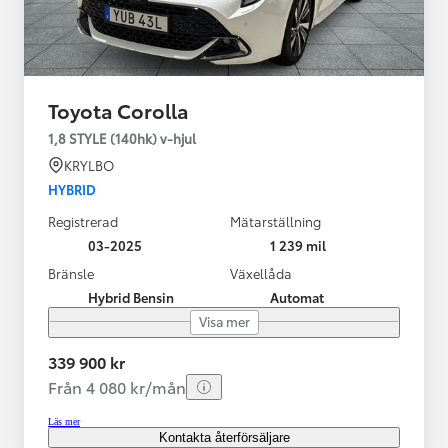
Toyota Corolla
1,8 STYLE (140hk) v-hjul
KRYLBO
HYBRID
Registrerad
Mätarställning
03-2025
1 239 mil
Bränsle
Växellåda
Hybrid Bensin
Automat
Visa mer
339 900 kr
Från 4 080 kr/mån
Läs mer
Kontakta återförsäljare