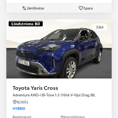
Jämförelse
Spara
Såld
Toyota Yaris Cross
Adventure AWD-i Bi-Tone 1.5 116hk V-Hjul Drag JBL
BORÅS
HYBRID
Registrerad
Mätarställning