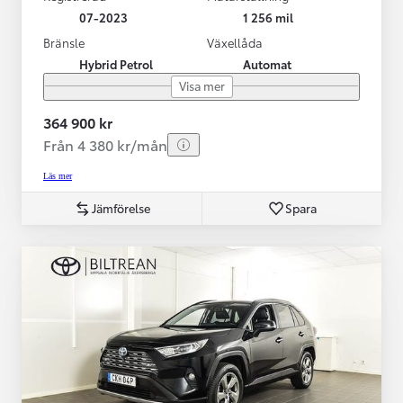
07-2023
1 256 mil
Bränsle
Växellåda
Hybrid Petrol
Automat
Visa mer
364 900 kr
Från 4 380 kr/mån
Läs mer
Jämförelse
Spara