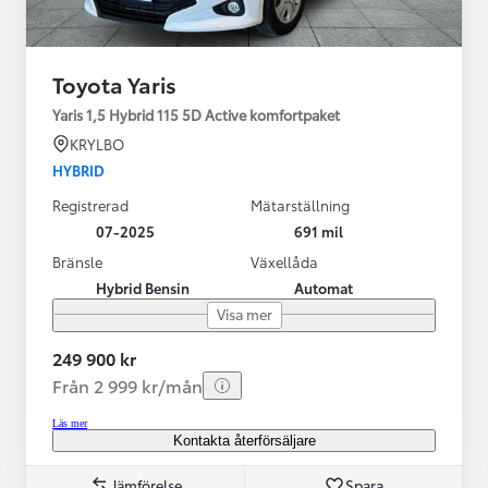
Toyota Yaris
Yaris 1,5 Hybrid 115 5D Active komfortpaket
KRYLBO
HYBRID
Registrerad
Mätarställning
07-2025
691 mil
Bränsle
Växellåda
Hybrid Bensin
Automat
Visa mer
249 900 kr
Från 2 999 kr/mån
Läs mer
Kontakta återförsäljare
Jämförelse
Spara