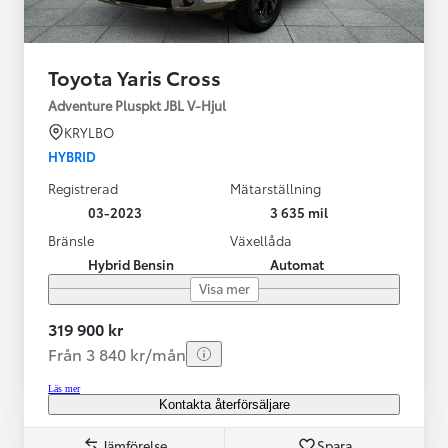
Toyota Yaris Cross
Adventure Pluspkt JBL V-Hjul
KRYLBO
HYBRID
Registrerad
Mätarställning
03-2023
3 635 mil
Bränsle
Växellåda
Hybrid Bensin
Automat
Visa mer
319 900 kr
Från 3 840 kr/mån
Läs mer
Kontakta återförsäljare
Jämförelse
Spara