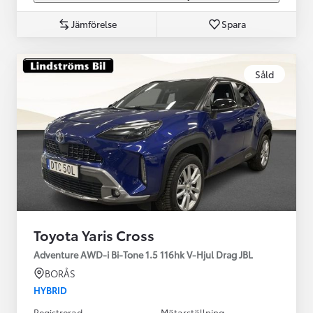
Jämförelse
Spara
Såld
Toyota Yaris Cross
Adventure AWD-i Bi-Tone 1.5 116hk V-Hjul Drag JBL
BORÅS
HYBRID
Registrerad
Mätarställning