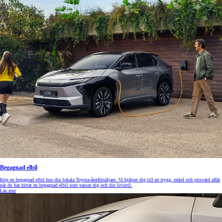
Begagnad elbil
Köp en begagnad elbil hos din lokala Toyota-återförsäljare. Vi hjälper dig till en trygg, enkel och prisvärd affär
när du har hittat en begagnad elbil som passar dig och din livsstil.
Läs mer