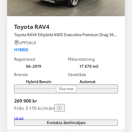
Toyota RAV4
Toyota RAV4 Elhybrid AWD Executive Premium Drag 360-kamera 
UPPSALA
HYBRID
Registrerad
Mätarställning
06-2019
17 470 mil
Bränsle
Växellåda
Hybrid Bensin
Automat
Visa mer
269 900 kr
Från 3 170 kr/mån
Läs mer
Kontakta återförsäljare