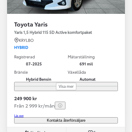
Toyota Yaris
Yaris 1,5 Hybrid 115 5D Active komfortpaket
KRYLBO
HYBRID
Registrerad
Mätarställning
07-2025
691 mil
Bränsle
Växellåda
Hybrid Bensin
Automat
Visa mer
249 900 kr
Från 2 999 kr/mån
Läs mer
Kontakta återförsäljare