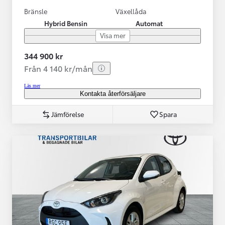
Bränsle
Växellåda
Hybrid Bensin
Automat
Visa mer
344 900 kr
Från 4 140 kr/mån
Läs mer
Kontakta återförsäljare
Jämförelse
Spara