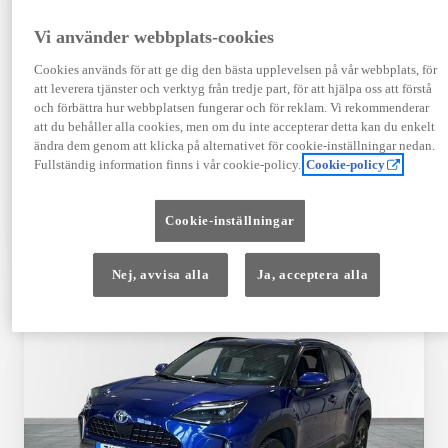
Registrerad
Mätarställning
09-2023
14 650 mil
Vi använder webbplats-cookies
Bränsle
Växellåda
Cookies används för att ge dig den bästa upplevelsen på vår webbplats, för
Hybrid Bensin
Automat
att leverera tjänster och verktyg från tredje part, för att hjälpa oss att förstå
Visa mer
och förbättra hur webbplatsen fungerar och för reklam. Vi rekommenderar
att du behåller alla cookies, men om du inte accepterar detta kan du enkelt
409 900 kr
ändra dem genom att klicka på alternativet för cookie-inställningar nedan.
Från 4 920 kr/mån
Fullständig information finns i vår cookie-policy.
Cookie-policy
Läs mer
Kontakta återförsäljare
Cookie-inställningar
Jämförelse
Spara
Nej, avvisa alla
Ja, acceptera alla