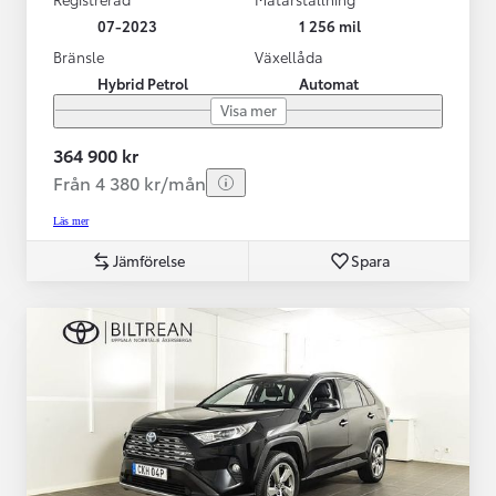
07-2023
1 256 mil
Bränsle
Växellåda
Hybrid Petrol
Automat
Visa mer
364 900 kr
Från 4 380 kr/mån
Läs mer
Jämförelse
Spara