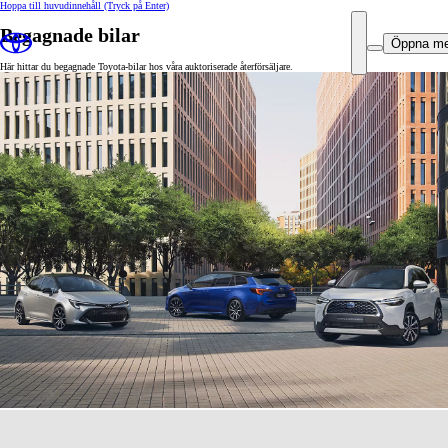
Hoppa till huvudinnehåll
(Tryck på Enter)
Begagnade bilar
Öppna m
Här hittar du begagnade Toyota-bilar hos våra auktoriserade återförsäljare.