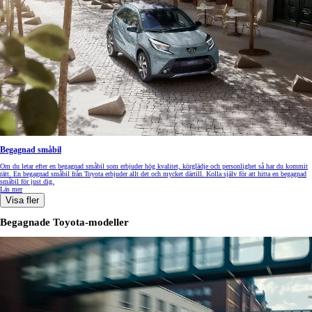
Begagnad småbil
Om du letar efter en begagnad småbil som erbjuder hög kvalitet, körglädje och personlighet så har du kommit
rätt. En begagnad småbil från Toyota erbjuder allt det och mycket därtill. Kolla själv för att hitta en begagnad
småbil för just dig.
Läs mer
Visa fler
Begagnade Toyota-modeller