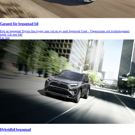
Garanti för begagnad bil
Köp en begagnad Toyota lika tryggt som vid en ny med Approved Used - Vägassistans och kvalitetsgaranti
ingår. Läs mer här!
Läs mer
Hybridbil begagnad