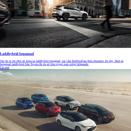
Laddhybrid begagnad
Om du är ute efter att köpa en laddhybrid begagnad, har våra återförsäljare flera alternativ för dig. Med en
begagnad laddhybrid från Toyota får du ett lika tryggt som roligt bilägande.
Läs mer