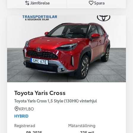
Jämförelse
Spara
Toyota Yaris Cross
Toyota Yaris Cross 1,5 Style (130HK) vinterhjul
KRYLBO
HYBRID
Registrerad
Mätarställning
09-2025
225 mil