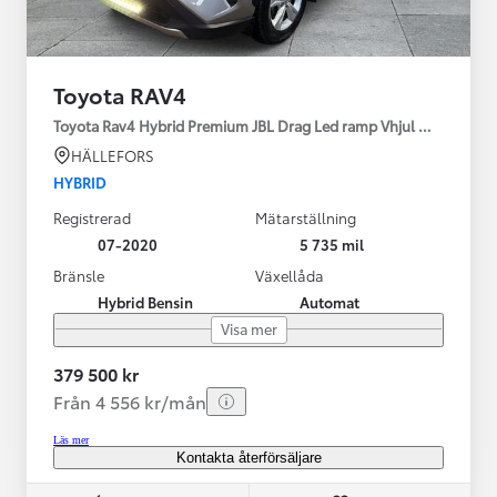
Toyota RAV4
Toyota Rav4 Hybrid Premium JBL Drag Led ramp Vhjul motorv
HÄLLEFORS
HYBRID
Registrerad
Mätarställning
07-2020
5 735 mil
Bränsle
Växellåda
Hybrid Bensin
Automat
Visa mer
379 500 kr
Från 4 556 kr/mån
Läs mer
Kontakta återförsäljare