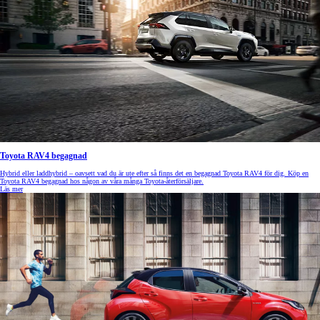
Toyota RAV4 begagnad
Hybrid eller laddhybrid – oavsett vad du är ute efter så finns det en begagnad Toyota RAV4 för dig. Köp en
Toyota RAV4 begagnad hos någon av våra många Toyota-återförsäljare.
Läs mer