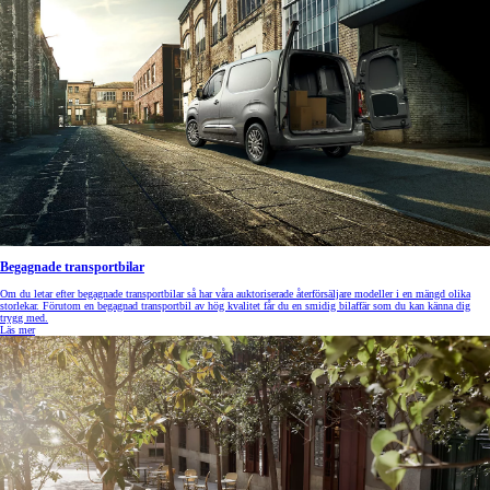
Begagnade transportbilar
Om du letar efter begagnade transportbilar så har våra auktoriserade återförsäljare modeller i en mängd olika
storlekar. Förutom en begagnad transportbil av hög kvalitet får du en smidig bilaffär som du kan känna dig
trygg med.
Läs mer