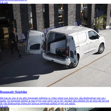
Läs mer
Begagnade Skåpbilar
Här kan du som är ute efter begagnade skåpbilar se vilket utbud som finns hos våra återförsäljare runt om i
landet. En begagnad skåpbil är lika tryggt som roligt val av bil. Använd våra sökfilter för att hitta rätt bil och
låt våra återförsäljare hjälpa dig köpa en begagnad skåpbil tryggt och enkelt.
Läs mer