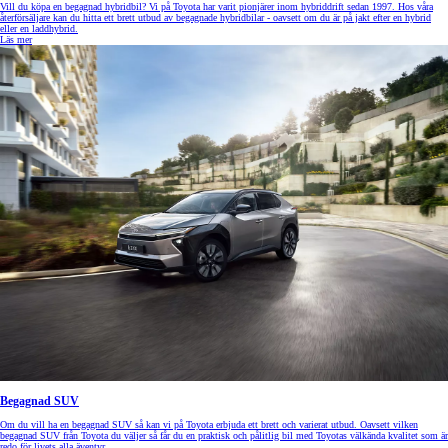
Vill du köpa en begagnad hybridbil? Vi på Toyota har varit pionjärer inom hybriddrift sedan 1997. Hos våra
återförsäljare kan du hitta ett brett utbud av begagnade hybridbilar - oavsett om du är på jakt efter en hybrid
eller en laddhybrid.
Läs mer
Begagnad SUV
Om du vill ha en begagnad SUV så kan vi på Toyota erbjuda ett brett och varierat utbud. Oavsett vilken
begagnad SUV från Toyota du väljer så får du en praktisk och pålitlig bil med Toyotas välkända kvalitet som är
redo för livets alla äventyr.