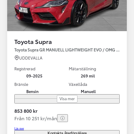
Toyota Supra
Toyota Supra GR MANUELL LIGHTWEIGHT EVO / OMG LEV! MOM
UDDEVALLA
Registrerad
Mätarställning
09-2025
269 mil
Bränsle
Växellåda
Bensin
Manuell
Visa mer
853 800 kr
Från 10 251 kr/mån
Läs mer
Kontakta återförsäljare