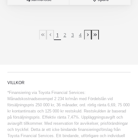
1
2
3
4
First Page
Previous page
Next page
Last Page
VILLKOR
*Finansiering via Toyota Financial Services:
Månadskostnadsexempel 2 234 kr/mån med Fördelslån vid
försäljningspris 250 000 kr, 36 månader, ord. rörlig ränta 6,69, 75 000
kr kontantinsats och 125 000 kr restskuld. Restskulden är baserad
på försäljningspris. Effektiv ränta 7,47%. Uppläggningsavgift och
aviavgift tillkommer. Med reservation för avvikelser, prisförändringar
och tryckfel. Detta är ett icke bindande finansieringsförslag från
Toyota Financial Services. Ett bindande, utförligare och individuell