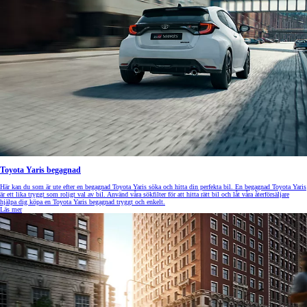
Toyota Yaris begagnad
Här kan du som är ute efter en begagnad Toyota Yaris söka och hitta din perfekta bil. En begagnad Toyota Yaris
är ett lika tryggt som roligt val av bil. Använd våra sökfilter för att hitta rätt bil och låt våra återförsäljare
hjälpa dig köpa en Toyota Yaris begagnad tryggt och enkelt.
Läs mer