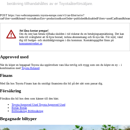
beräkning tillhandahålles av er Toyotaåterförsäljare.
POST https://usc-webcomponents.toyota-europe.com/v1/car-filter/se/sv?
carFilter=used&brand=toyota&uscEnv=production&sortOrder=published&disabledFilters=usedCarBrand&bra
Att låna kostar pengar!
Om du inte kan betala tillbaka skulden i tid riskerar du en betalningsanmärkning. Det kan
leda till svårigheter att få hyra bostad, teckna abonnemang och få nya lån. För stöd, vänd
dig till budget- och skuldrådgivningen i din kommun. Kontaktuppgifter finns på
konsumentverket.se
.
Approved used
När du köper en begagnad Toyota ska upplevelsen vara lika trevlig och trygg som om du köpte en ny – i
kombination med
Toyota Relaxed
.
Finans
Med lån hos Toyota Finans kan du smidigt finansiera din bil på det sätt som passar dig.
Försäkring
Försäkra din bil hos dem som känner till den bäst.
Toyota Approved Used
Toyota Approved Used
Billån
Billån
Bilförsäkring
Bilförsäkring
Begagnade biltyper