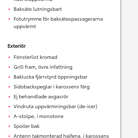
Baksäte lutningsbart
Fotutrymme för baksätespassagerarna
uppvärmt
Exteriör
Fönsterlist kromad
Grill fram, övre infattning
Baklucka fjärrstyrd öppningsbar
Sidobackspeglar i karossens färg
Ej behandlade avgasrör
Vindruta uppvärmningsbar (de-icer)
A-stolpe, i monotone
Spoiler bak
Antenn takmonterad hajfena, i karossens