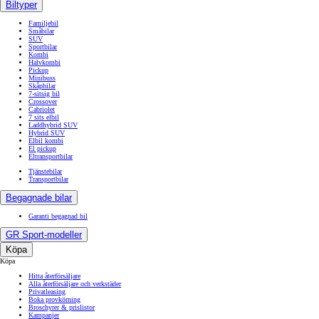
Biltyper
Familjebil
Småbilar
SUV
Sportbilar
Kombi
Halvkombi
Pickup
Minibuss
Skåpbilar
7-sitsig bil
Crossover
Cabriolet
7 sits elbil
Laddhybrid SUV
Hybrid SUV
Elbil kombi
El pickup
Eltransportbilar
Tjänstebilar
Transportbilar
Begagnade bilar
Garanti begagnad bil
GR Sport-modeller
Köpa
Köpa
Hitta återförsäljare
Alla återförsäljare och verkstäder
Privatleasing
Boka provkörning
Broschyrer & prislistor
Kampanjer