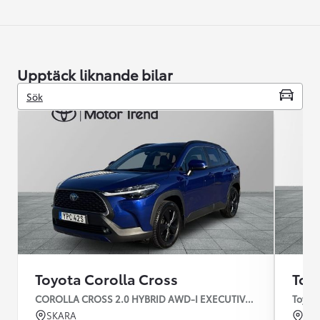
Upptäck liknande bilar
Sök
Toyota Corolla Cross
Toy
COROLLA CROSS 2.0 HYBRID AWD-I EXECUTIVE SKINN JBL
Toyota
SKARA
KR