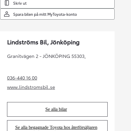
Skriv ut
Spara bilen på mitt MyToyota-konto
Lindströms Bil, Jönköping
Granitvägen 2 - JÖNKÖPING 55303,
036-440 16 00
(Opens in new tab)
www.lindstromsbil.se
(Opens in new tab)
Se alla bilar
(Opens in new tab)
Se alla begagnade Toyota hos återförsäljaren
(Opens in new tab)