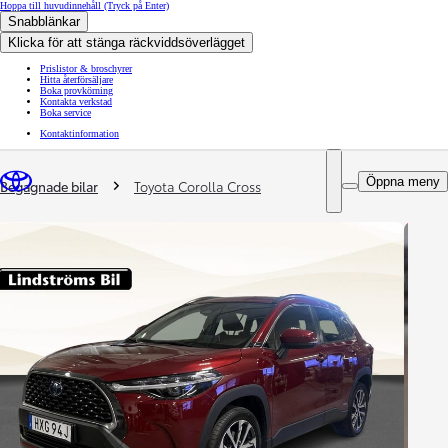
Hoppa till huvudinnehåll
(Tryck på Enter)
Snabblänkar
Klicka för att stänga räckviddsöverlägget
Prislistor & broschyrer
Hitta återförsäljare
Boka provkörning
Kontakta verkstad
Boka service
Kontaktinformation
You are here
:
Öppna meny
Begagnade bilar
Toyota Corolla Cross