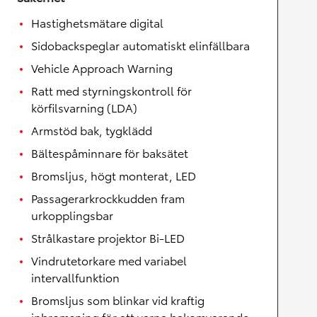
Hastighetsmätare digital
Sidobackspeglar automatiskt elinfällbara
Vehicle Approach Warning
Ratt med styrningskontroll för
körfilsvarning (LDA)
Armstöd bak, tygklädd
Bältespåminnare för baksätet
Bromsljus, högt monterat, LED
Passagerarkrockkudden fram
urkopplingsbar
Strålkastare projektor Bi-LED
Vindrutetorkare med variabel
intervallfunktion
Bromsljus som blinkar vid kraftig
inbromsning för att varna bakomvarande