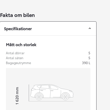
Fakta om bilen
Specifikationer
Mått och storlek
Antal dörrar
5
Antal säten
5
Bagageutrymme
390
L
mm
1 620
Height