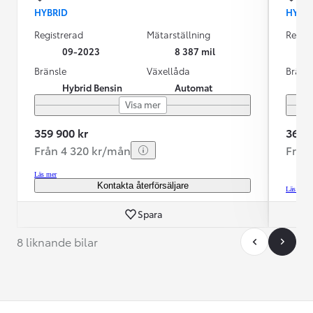
HYBRID
HYBR
Registrerad
Mätarställning
Regist
09-2023
8 387 mil
Bränsle
Växellåda
Bräns
Hybrid Bensin
Automat
Visa mer
359 900 kr
369 9
Från 4 320 kr/mån
Från
Läs mer
Kontakta återförsäljare
Läs mer
Spara
8 liknande bilar