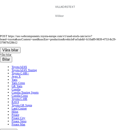
VILLKORSTEXT
Villkor
POST https://usc-webcomponents.toyota-europe.com/v1/used-stock-cars/se/sv?
brand=toyota&uscContext=used&uscEnv=production&vehicleForSaleId=fc10aff9-9839-4753-8c29-
37987b528b12
Våra bilar
Våra bilar
Bilar
Toyota bZ4X
Toyota bZ4X Touring
Toyota C-HR+
Aygo X
Yaris
Yaris Cross
GR Yaris
Corolla
Corolla Touring Sports
Corolla Cross
Toyota C-HR
RAV4
Toyota GR Supra
Land Cruiser
Hilux
Proace
Proace City
Proace Verso
Proace Max