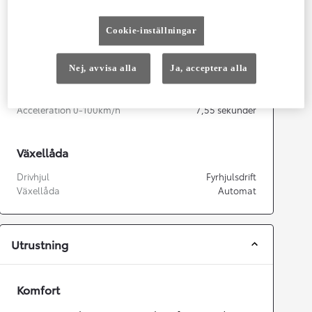
Cylindrar
4
Kapacitet
1 987
cc
Effekt
145
kw (197 hk)
Cookie-inställningar
Nej, avvisa alla
Ja, acceptera alla
Prestanda
Topphastighet
180
km/h
Acceleration 0-100km/h
7,55
sekunder
Växellåda
Drivhjul
Fyrhjulsdrift
Växellåda
Automat
Utrustning
Komfort