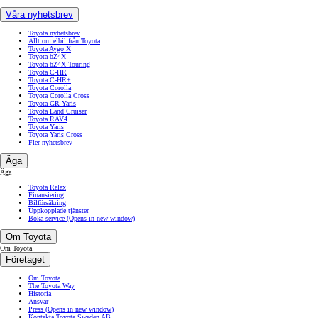
Våra nyhetsbrev
Toyota nyhetsbrev
Allt om elbil från Toyota
Toyota Aygo X
Toyota bZ4X
Toyota bZ4X Touring
Toyota C-HR
Toyota C-HR+
Toyota Corolla
Toyota Corolla Cross
Toyota GR Yaris
Toyota Land Cruiser
Toyota RAV4
Toyota Yaris
Toyota Yaris Cross
Fler nyhetsbrev
Äga
Äga
Toyota Relax
Finansiering
Bilförsäkring
Uppkopplade tjänster
Boka service
(Opens in new window)
Om Toyota
Om Toyota
Företaget
Om Toyota
The Toyota Way
Historia
Ansvar
Press
(Opens in new window)
Kontakta Toyota Sweden AB