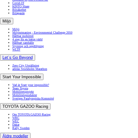
Covid-19
KINTO Share
Bilsäkerhet
Bilägande
Miljö
Miljö
Miljöutmaning - Environmental Challenge 2050
Hållbar mobilitet
4 steg för en bättre värld
Hållbart samhälle
Styrning och uppföljning
WLTP
Let´s Go Beyond
Zero City Utställning
adidas Stockholm Marathon
Start Your Impossible
Vad är Start your impossible?
Team Toyota
Mobilitetsprojekt
Mobilitetsprodukter
Sveriges Paralympiska Kommitté
TOYOTA GAZOO Racing
Om TOYOTA GAZOO Racing
WRC
WEC
Dakar
Rally Sweden
Äldre modeller