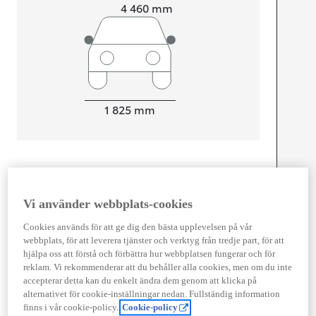
Length
4 460
mm
Width
1 825
mm
Föbrukning
Förbrukning
5,3
l/100 km
Vi använder webbplats-cookies
Euro Class
Cookies används för att ge dig den bästa upplevelsen på vår
EURO 6
webbplats, för att leverera tjänster och verktyg från tredje part, för att
Kombinerad Co2
121
g/km
hjälpa oss att förstå och förbättra hur webbplatsen fungerar och för
reklam. Vi rekommenderar att du behåller alla cookies, men om du inte
accepterar detta kan du enkelt ändra dem genom att klicka på
Motor
alternativet för cookie-inställningar nedan. Fullständig information
finns i vår cookie-policy.
Cookie-policy