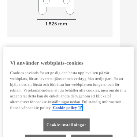
Width
1 825
mm
Föbrukning
Vi använder webbplats-cookies
Förbrukning
5,4
l/100 km
Euro Class
Cookies används för att ge dig den bästa upplevelsen på vår
EURO 6
webbplats, för att leverera tjänster och verktyg från tredje part, för att
Kombinerad Co2
121
g/km
hjälpa oss att förstå och förbättra hur webbplatsen fungerar och för
reklam. Vi rekommenderar att du behåller alla cookies, men om du inte
accepterar detta kan du enkelt ändra dem genom att klicka på
Motor
alternativet för cookie-inställningar nedan. Fullständig information
finns i vår cookie-policy.
Cookie-policy
Cylindrar
4
Kapacitet
1 987
cc
Cookie-inställningar
Effekt
145
kw (197 hk)