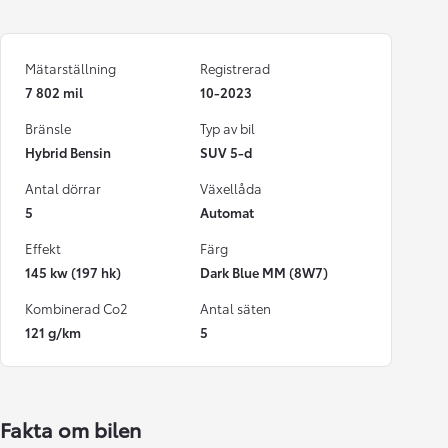
Mätarställning
Registrerad
7 802 mil
10-2023
Bränsle
Typ av bil
Hybrid Bensin
SUV 5-d
Antal dörrar
Växellåda
5
Automat
Effekt
Färg
145 kw (197 hk)
Dark Blue MM (8W7)
Kombinerad Co2
Antal säten
121 g/km
5
Fakta om bilen