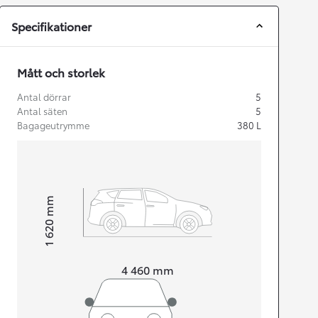
Specifikationer
Mått och storlek
Antal dörrar
5
Antal säten
5
Bagageutrymme
380
L
mm
1 620
Height
Length
4 460
mm