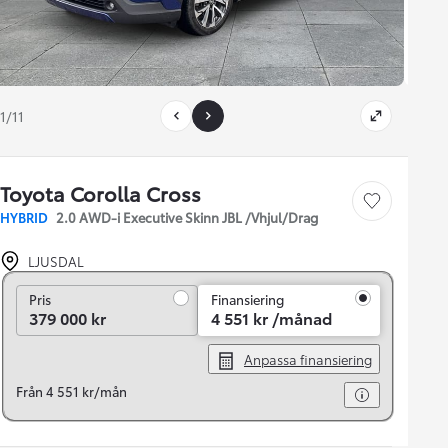
1/11
Toyota Corolla Cross
Save car
HYBRID
2.0 AWD-i Executive Skinn JBL /Vhjul/Drag
LJUSDAL
Pris
Pris
Finansiering
379 000 kr
4 551 kr /månad
Anpassa finansiering
Från 4 551 kr/mån