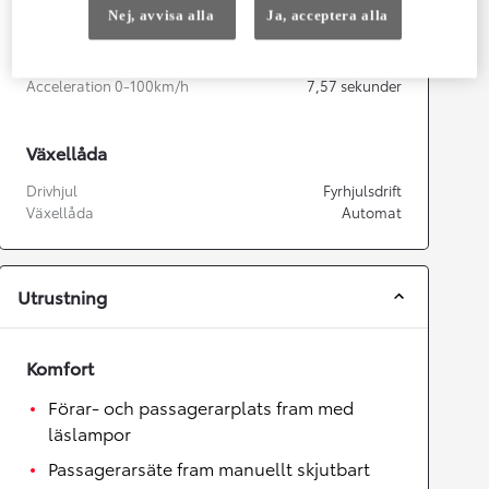
Nej, avvisa alla
Ja, acceptera alla
Prestanda
Topphastighet
180
km/h
Acceleration 0-100km/h
7,57
sekunder
Växellåda
Drivhjul
Fyrhjulsdrift
Växellåda
Automat
Utrustning
Komfort
Förar- och passagerarplats fram med
läslampor
Passagerarsäte fram manuellt skjutbart