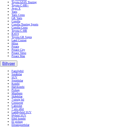
Toyota bZ4X Touring
Toyota C-HR+
Aygo X
Yaris
Yaris Cross
GR Yaris
Corolla
Corolla Touring Sports
Corolla Cross
Toyota C-HR
RAV4
Toyota GR Supra
Land Cruiser
Hilux
Proace
Proace City
Proace Verso
Proace Max
Biltyper
Familjebil
Småbilar
SUV
Sportbilar
Kombi
Halvkombi
Pickup
Minibuss
Skåpbilar
7-sitsig bil
Crossover
Cabriolet
7 sits elbil
Laddhybrid SUV
Hybrid SUV
Elbil kombi
El pickup
Eltransportbilar