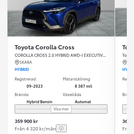
Toyota Corolla Cross
Toy
COROLLA CROSS 2.0 HYBRID AWD-I EXECUTIVE SKINN JBL
Toyota
SKARA
KR
HYBRID
HYBR
Registrerad
Mätarställning
Regist
09-2023
8 387 mil
Bränsle
Växellåda
Bräns
Hybrid Bensin
Automat
Visa mer
359 900 kr
369 9
Från 4 320 kr/mån
Från