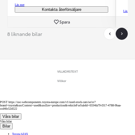
Läs mer
Kontakta återförsäljare
Läs mer
Spara
8 liknande bilar
VILLKORSTEXT
Villkor
POST https://usc-webcomponents.toyota-europe.com/v1/used-stock-cars/se/sv?
brand=toyota&uscContext=used&uscEnv=production&vehicleForSaleId=0334fa79-f317-4788-9baa-
ccd40c52d522
Våra bilar
Våra bilar
Bilar
Toyota bZ4X