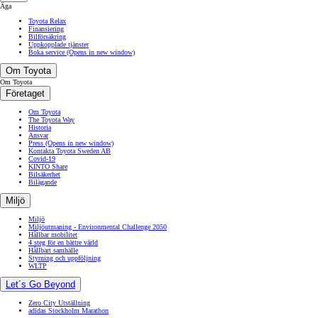
Äga
Toyota Relax
Finansiering
Bilförsäkring
Uppkopplade tjänster
Boka service
(Opens in new window)
Om Toyota
Om Toyota
Företaget
Om Toyota
The Toyota Way
Historia
Ansvar
Press
(Opens in new window)
Kontakta Toyota Sweden AB
Covid-19
KINTO Share
Bilsäkerhet
Bilägande
Miljö
Miljö
Miljöutmaning - Environmental Challenge 2050
Hållbar mobilitet
4 steg för en bättre värld
Hållbart samhälle
Styrning och uppföljning
WLTP
Let´s Go Beyond
Zero City Utställning
adidas Stockholm Marathon