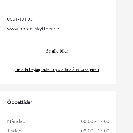
0651-131 05
(Opens in new tab)
www.noren-skyttner.se
(Opens in new tab)
Se alla bilar
(Opens in new tab)
Se alla begagnade Toyota hos återförsäljaren
(Opens in new tab)
Öppettider
Måndag
08:00 - 17:00
Tisdag
08:00 - 17:00