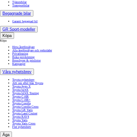
Tjänstebilar
Transportbilar
Begagnade bilar
Garanti begagnad bil
GR Sport-modeller
Köpa
Köpa
Hitta återförsäljare
Alla återförsäljare och verkstäder
Privatleasing
Boka provkörning
Broschyrer & prislistor
Kampanjer
Våra nyhetsbrev
Toyota nyhetsbrev
Allt om elbil från Toyota
Toyota Aygo X
Toyota bZ4X
Toyota bZ4X Touring
Toyota C-HR
Toyota C-HR+
Toyota Corolla
Toyota Corolla Cross
Toyota GR Yaris
Toyota Land Cruiser
Toyota RAV4
Toyota Yaris
Toyota Yaris Cross
Fler nyhetsbrev
Äga