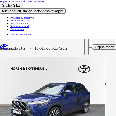
Hoppa till huvudinnehåll
(Tryck på Enter)
Snabblänkar
Klicka för att stänga räckviddsöverlägget
Prislistor & broschyrer
Hitta återförsäljare
Boka provkörning
Kontakta verkstad
Boka service
Kontaktinformation
You are here
:
Öppna meny
Begagnade bilar
Toyota Corolla Cross