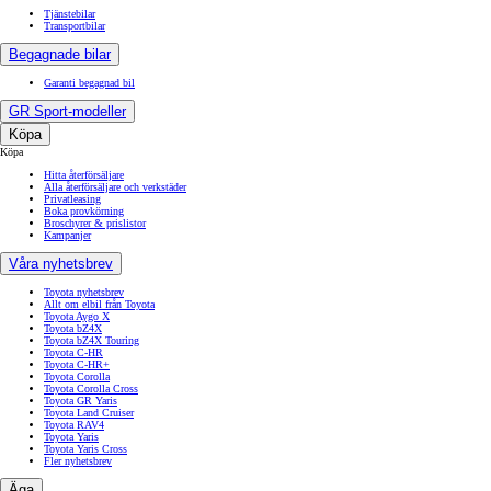
Tjänstebilar
Transportbilar
Begagnade bilar
Garanti begagnad bil
GR Sport-modeller
Köpa
Köpa
Hitta återförsäljare
Alla återförsäljare och verkstäder
Privatleasing
Boka provkörning
Broschyrer & prislistor
Kampanjer
Våra nyhetsbrev
Toyota nyhetsbrev
Allt om elbil från Toyota
Toyota Aygo X
Toyota bZ4X
Toyota bZ4X Touring
Toyota C-HR
Toyota C-HR+
Toyota Corolla
Toyota Corolla Cross
Toyota GR Yaris
Toyota Land Cruiser
Toyota RAV4
Toyota Yaris
Toyota Yaris Cross
Fler nyhetsbrev
Äga