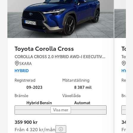
Toyota Corolla Cross
Toy
COROLLA CROSS 2.0 HYBRID AWD-I EXECUTIVE SKINN JBL
Toyota
SKARA
KR
HYBRID
HYBR
Registrerad
Mätarställning
Regist
09-2023
8 387 mil
Bränsle
Växellåda
Bräns
Hybrid Bensin
Automat
Visa mer
359 900 kr
349 9
Från 4 320 kr/mån
Från