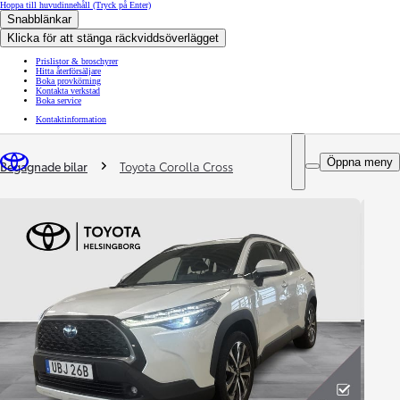
Hoppa till huvudinnehåll
(Tryck på Enter)
Snabblänkar
Klicka för att stänga räckviddsöverlägget
Prislistor & broschyrer
Hitta återförsäljare
Boka provkörning
Kontakta verkstad
Boka service
Kontaktinformation
You are here
:
Öppna meny
Begagnade bilar
Toyota Corolla Cross