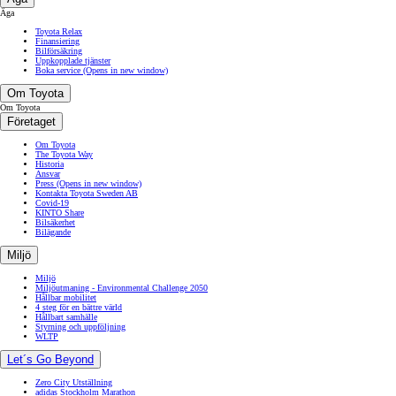
Äga
Toyota Relax
Finansiering
Bilförsäkring
Uppkopplade tjänster
Boka service
(Opens in new window)
Om Toyota
Om Toyota
Företaget
Om Toyota
The Toyota Way
Historia
Ansvar
Press
(Opens in new window)
Kontakta Toyota Sweden AB
Covid-19
KINTO Share
Bilsäkerhet
Bilägande
Miljö
Miljö
Miljöutmaning - Environmental Challenge 2050
Hållbar mobilitet
4 steg för en bättre värld
Hållbart samhälle
Styrning och uppföljning
WLTP
Let´s Go Beyond
Zero City Utställning
adidas Stockholm Marathon