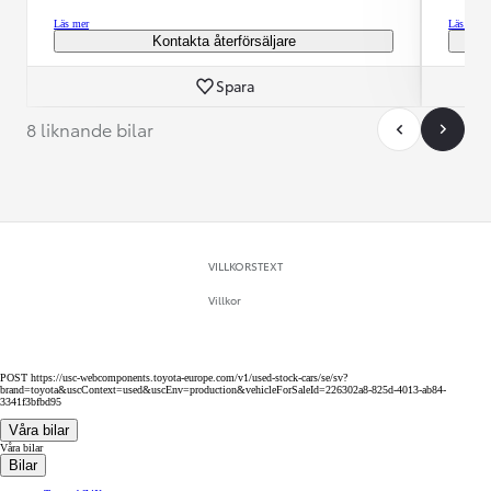
Läs mer
Läs mer
Kontakta återförsäljare
Spara
8 liknande bilar
VILLKORSTEXT
Villkor
POST https://usc-webcomponents.toyota-europe.com/v1/used-stock-cars/se/sv?
brand=toyota&uscContext=used&uscEnv=production&vehicleForSaleId=226302a8-825d-4013-ab84-
3341f3bfbd95
Våra bilar
Våra bilar
Bilar