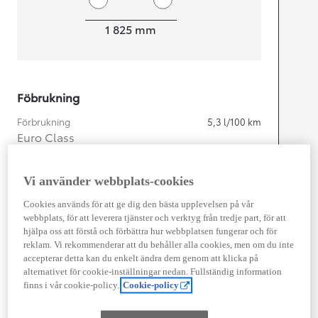
Width
1 825
mm
Föbrukning
Förbrukning
5,3
l/100 km
Euro Class
EURO 6
Kombinerad Co2
121
g/km
Vi använder webbplats-cookies
Cookies används för att ge dig den bästa upplevelsen på vår
Motor
webbplats, för att leverera tjänster och verktyg från tredje part, för att
hjälpa oss att förstå och förbättra hur webbplatsen fungerar och för
Cylindrar
4
reklam. Vi rekommenderar att du behåller alla cookies, men om du inte
Kapacitet
1 987
cc
accepterar detta kan du enkelt ändra dem genom att klicka på
Effekt
145
kw (197 hk)
alternativet för cookie-inställningar nedan. Fullständig information
finns i vår cookie-policy.
Cookie-policy
Prestanda