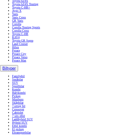
Toyota bZ4X
Toyota bZ4X Touring
Toyota C-HR+
Aygo X
Yaris
Yaris Cross
GR Yaris
Corolla
Corolla Touring Sports
Corolla Cross
Toyota C-HR
RAV4
Toyota GR Supra
Land Cruiser
Hilux
Proace
Proace City
Proace Verso
Proace Max
Biltyper
Familjebil
Småbilar
SUV
Sportbilar
Kombi
Halvkombi
Pickup
Minibuss
Skåpbilar
7-sitsig bil
Crossover
Cabriolet
7 sits elbil
Laddhybrid SUV
Hybrid SUV
Elbil kombi
El pickup
Eltransportbilar