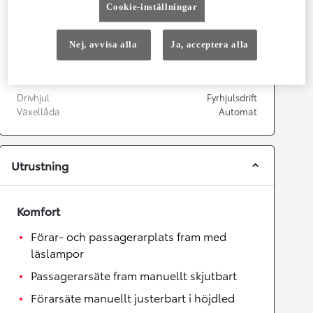
Cookie-inställningar
Topphastighet
180
km/h
Acceleration 0-100km/h
7,55
sekunder
Nej, avvisa alla
Ja, acceptera alla
Växellåda
Drivhjul
Fyrhjulsdrift
Växellåda
Automat
Utrustning
Komfort
Förar- och passagerarplats fram med
läslampor
Passagerarsäte fram manuellt skjutbart
Förarsäte manuellt justerbart i höjdled