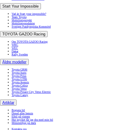
Start Your Impossible
Vad är Start your impossible?
Team Toyota
Mobilitetsprojekt
Mobilitetsprodukter
Sveriges Paralympiska Kommitté
TOYOTA GAZOO Racing
Om TOYOTA GAZOO Racing
WRC
WEC
Dakar
Rally Sweden
Äldre modeller
Toyota GR86
Toyota Auris
Toyota Prius
Toyota GT86
Toyota Avensis
Toyota Celica
Toyota Verso
Toyota Proace City Verso Electric
Toyota Camry
Artiklar
Bogsera bil
Diesel eller bensin
Elbil på vintern
Hur mycket får jag dra med min bil
Mönsterdjup på däck
Kontakta oss