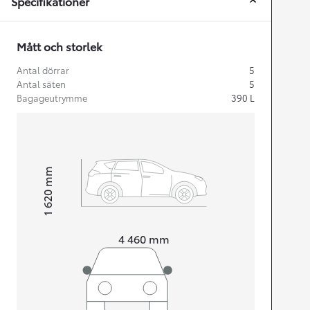
Specifikationer
Mått och storlek
Antal dörrar
5
Antal säten
5
Bagageutrymme
390
L
mm
1 620
Height
Length
4 460
mm