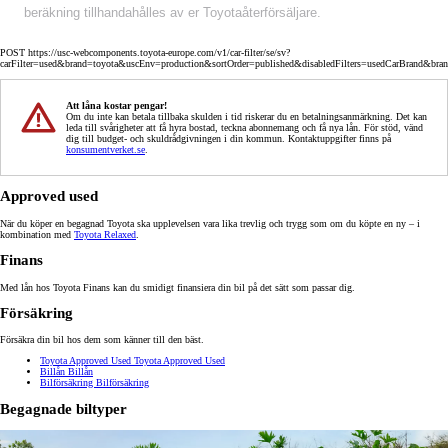
beräkning tillhandahålles av er Toyotaåterförsäljare.
POST https://usc-webcomponents.toyota-europe.com/v1/car-filter/se/sv?
carFilter=used&brand=toyota&uscEnv=production&sortOrder=published&disabledFilters=usedCarBrand&bra
Att låna kostar pengar!
Om du inte kan betala tillbaka skulden i tid riskerar du en betalningsanmärkning. Det kan
leda till svårigheter att få hyra bostad, teckna abonnemang och få nya lån. För stöd, vänd
dig till budget- och skuldrådgivningen i din kommun. Kontaktuppgifter finns på
konsumentverket.se
.
Approved used
När du köper en begagnad Toyota ska upplevelsen vara lika trevlig och trygg som om du köpte en ny – i
kombination med
Toyota Relaxed
.
Finans
Med lån hos Toyota Finans kan du smidigt finansiera din bil på det sätt som passar dig.
Försäkring
Försäkra din bil hos dem som känner till den bäst.
Toyota Approved Used
Toyota Approved Used
Billån
Billån
Bilförsäkring
Bilförsäkring
Begagnade biltyper