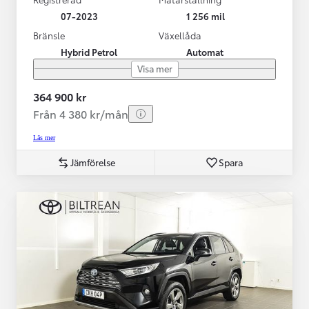
07-2023
1 256 mil
Bränsle
Växellåda
Hybrid Petrol
Automat
Visa mer
364 900 kr
Från 4 380 kr/mån
Läs mer
Jämförelse
Spara