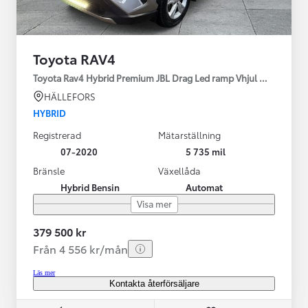
Toyota RAV4
Toyota Rav4 Hybrid Premium JBL Drag Led ramp Vhjul motorv
HÄLLEFORS
HYBRID
Registrerad
Mätarställning
07-2020
5 735 mil
Bränsle
Växellåda
Hybrid Bensin
Automat
Visa mer
379 500 kr
Från 4 556 kr/mån
Läs mer
Kontakta återförsäljare