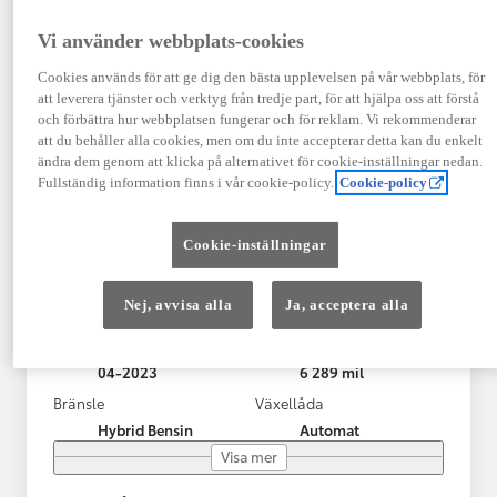
Vi använder webbplats-cookies
Cookies används för att ge dig den bästa upplevelsen på vår webbplats, för
att leverera tjänster och verktyg från tredje part, för att hjälpa oss att förstå
och förbättra hur webbplatsen fungerar och för reklam. Vi rekommenderar
att du behåller alla cookies, men om du inte accepterar detta kan du enkelt
ändra dem genom att klicka på alternativet för cookie-inställningar nedan.
Fullständig information finns i vår cookie-policy.
Cookie-policy
Toyota Yaris Cross
Cookie-inställningar
Toyota Yaris Cross 1,5 Hybrid Adventure Drag V-Hjul
KRYLBO
Nej, avvisa alla
Ja, acceptera alla
HYBRID
Registrerad
Mätarställning
04-2023
6 289 mil
Bränsle
Växellåda
Hybrid Bensin
Automat
Visa mer