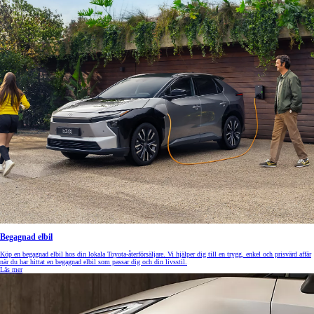
Begagnad elbil
Köp en begagnad elbil hos din lokala Toyota-återförsäljare. Vi hjälper dig till en trygg, enkel och prisvärd affär
när du har hittat en begagnad elbil som passar dig och din livsstil.
Läs mer