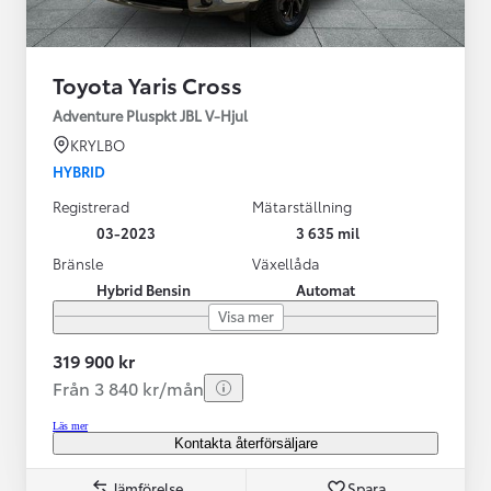
Toyota Yaris Cross
Adventure Pluspkt JBL V-Hjul
KRYLBO
HYBRID
Registrerad
Mätarställning
03-2023
3 635 mil
Bränsle
Växellåda
Hybrid Bensin
Automat
Visa mer
319 900 kr
Från 3 840 kr/mån
Läs mer
Kontakta återförsäljare
Jämförelse
Spara