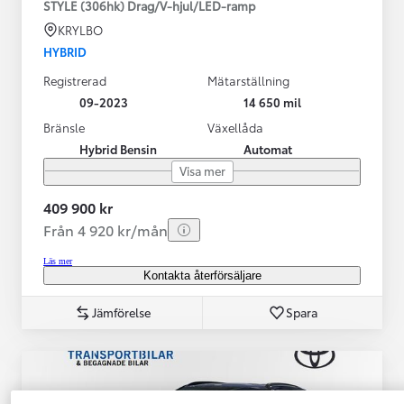
STYLE (306hk) Drag/V-hjul/LED-ramp
KRYLBO
HYBRID
Registrerad
Mätarställning
09-2023
14 650 mil
Bränsle
Växellåda
Hybrid Bensin
Automat
Visa mer
409 900 kr
Från 4 920 kr/mån
Läs mer
Kontakta återförsäljare
Jämförelse
Spara