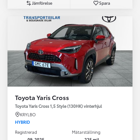
Jämförelse
Spara
Toyota Yaris Cross
Toyota Yaris Cross 1,5 Style (130HK) vinterhjul
KRYLBO
HYBRID
Registrerad
Mätarställning
09-2025
225 mil