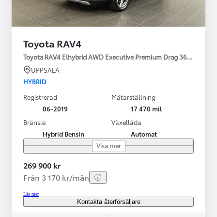
Toyota RAV4
Toyota RAV4 Elhybrid AWD Executive Premium Drag 360-kamera 
UPPSALA
HYBRID
Registrerad
Mätarställning
06-2019
17 470 mil
Bränsle
Växellåda
Hybrid Bensin
Automat
Visa mer
269 900 kr
Från 3 170 kr/mån
Läs mer
Kontakta återförsäljare