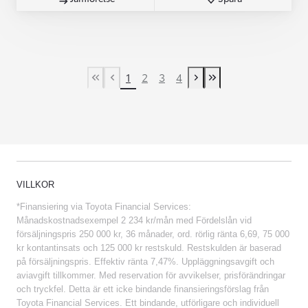
1
2
3
4
First Page
Previous page
Next page
Last Page
VILLKOR
*Finansiering via Toyota Financial Services:
Månadskostnadsexempel 2 234 kr/mån med Fördelslån vid
försäljningspris 250 000 kr, 36 månader, ord. rörlig ränta 6,69, 75 000
kr kontantinsats och 125 000 kr restskuld. Restskulden är baserad
på försäljningspris. Effektiv ränta 7,47%. Uppläggningsavgift och
aviavgift tillkommer. Med reservation för avvikelser, prisförändringar
och tryckfel. Detta är ett icke bindande finansieringsförslag från
Toyota Financial Services. Ett bindande, utförligare och individuell