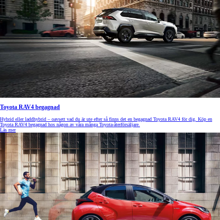
Toyota RAV4 begagnad
Hybrid eller laddhybrid – oavsett vad du är ute efter så finns det en begagnad Toyota RAV4 för dig. Köp en
Toyota RAV4 begagnad hos någon av våra många Toyota-återförsäljare.
Läs mer