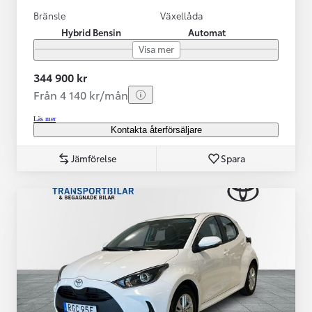
Bränsle
Växellåda
Hybrid Bensin
Automat
Visa mer
344 900 kr
Från 4 140 kr/mån
Läs mer
Kontakta återförsäljare
Jämförelse
Spara