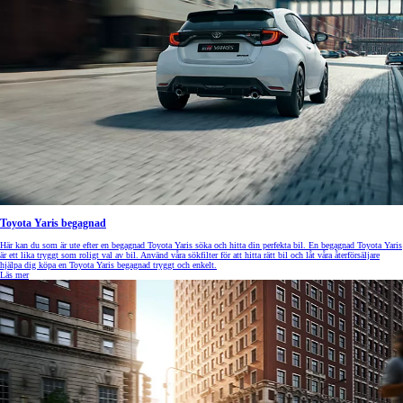
Toyota Yaris begagnad
Här kan du som är ute efter en begagnad Toyota Yaris söka och hitta din perfekta bil. En begagnad Toyota Yaris
är ett lika tryggt som roligt val av bil. Använd våra sökfilter för att hitta rätt bil och låt våra återförsäljare
hjälpa dig köpa en Toyota Yaris begagnad tryggt och enkelt.
Läs mer