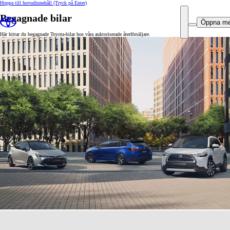
Hoppa till huvudinnehåll
(Tryck på Enter)
Begagnade bilar
Öppna m
Här hittar du begagnade Toyota-bilar hos våra auktoriserade återförsäljare.