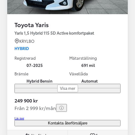
Toyota Yaris
Yaris 1,5 Hybrid 115 5D Active komfortpaket
KRYLBO
HYBRID
Registrerad
Mätarställning
07-2025
691 mil
Bränsle
Växellåda
Hybrid Bensin
Automat
Visa mer
249 900 kr
Från 2 999 kr/mån
Läs mer
Kontakta återförsäljare