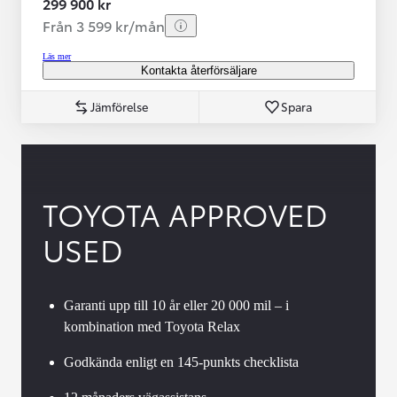
299 900 kr
Från 3 599 kr/mån
Läs mer
Kontakta återförsäljare
Jämförelse
Spara
TOYOTA APPROVED
USED
Garanti upp till 10 år eller 20 000 mil – i
kombination med Toyota Relax
Godkända enligt en 145-punkts checklista