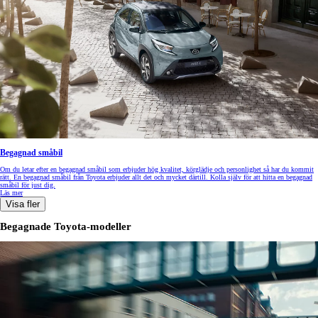
Begagnad småbil
Om du letar efter en begagnad småbil som erbjuder hög kvalitet, körglädje och personlighet så har du kommit
rätt. En begagnad småbil från Toyota erbjuder allt det och mycket därtill. Kolla själv för att hitta en begagnad
småbil för just dig.
Läs mer
Visa fler
Begagnade Toyota-modeller