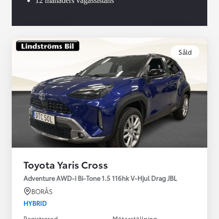
12 månaders vägassistans
Såld
Toyota Yaris Cross
Adventure AWD-i Bi-Tone 1.5 116hk V-Hjul Drag JBL
BORÅS
HYBRID
Registrerad
Mätarställning