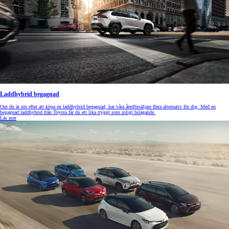
Laddhybrid begagnad
Om du är ute efter att köpa en laddhybrid begagnad, har våra återförsäljare flera alternativ för dig. Med en
begagnad laddhybrid från Toyota får du ett lika tryggt som roligt bilägande.
Läs mer