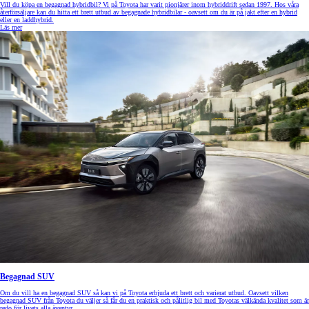
Vill du köpa en begagnad hybridbil? Vi på Toyota har varit pionjärer inom hybriddrift sedan 1997. Hos våra
återförsäljare kan du hitta ett brett utbud av begagnade hybridbilar - oavsett om du är på jakt efter en hybrid
eller en laddhybrid.
Läs mer
Begagnad SUV
Om du vill ha en begagnad SUV så kan vi på Toyota erbjuda ett brett och varierat utbud. Oavsett vilken
begagnad SUV från Toyota du väljer så får du en praktisk och pålitlig bil med Toyotas välkända kvalitet som är
redo för livets alla äventyr.