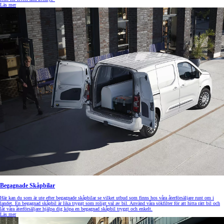
Läs mer
Begagnade Skåpbilar
Här kan du som är ute efter begagnade skåpbilar se vilket utbud som finns hos våra återförsäljare runt om i
landet. En begagnad skåpbil är lika tryggt som roligt val av bil. Använd våra sökfilter för att hitta rätt bil och
låt våra återförsäljare hjälpa dig köpa en begagnad skåpbil tryggt och enkelt.
Läs mer