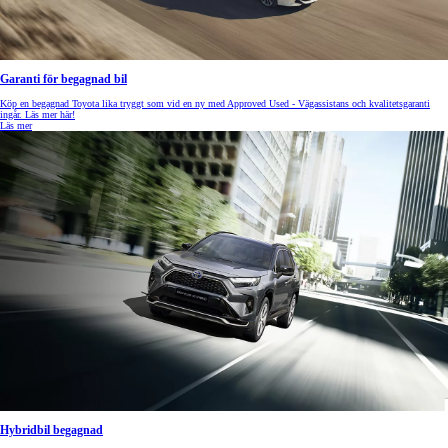
Garanti för begagnad bil
Köp en begagnad Toyota lika tryggt som vid en ny med Approved Used - Vägassistans och kvalitetsgaranti
ingår. Läs mer här!
Läs mer
Hybridbil begagnad