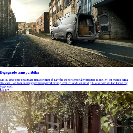
Begagnade transportbilar
Om du letar efter begagnade transportbilar så har våra auktoriserade återförsäljare modeller i en mängd olika
storlekar. Förutom en begagnad transportbil av hög kvalitet får du en smidig bilaffär som du kan känna dig
trygg med.
Läs mer