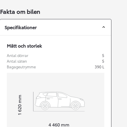
Fakta om bilen
Specifikationer
Mått och storlek
Antal dörrar
5
Antal säten
5
Bagageutrymme
390
L
mm
1 620
Height
Length
4 460
mm