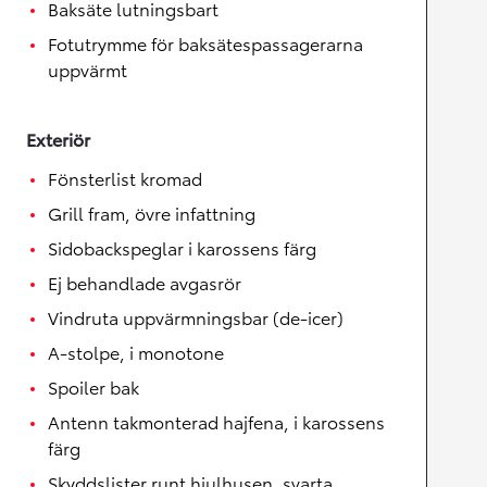
Baksäte lutningsbart
Fotutrymme för baksätespassagerarna
uppvärmt
Exteriör
Fönsterlist kromad
Grill fram, övre infattning
Sidobackspeglar i karossens färg
Ej behandlade avgasrör
Vindruta uppvärmningsbar (de-icer)
A-stolpe, i monotone
Spoiler bak
Antenn takmonterad hajfena, i karossens
färg
Skyddslister runt hjulhusen, svarta