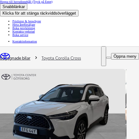
Hoppa till huvudinnehåll
(Tryck på Enter)
Snabblänkar
Klicka för att stänga räckviddsöverlägget
Prislistor & broschyrer
Hitta återförsäljare
Boka provkörning
Kontakta verkstad
Boka service
Kontaktinformation
You are here
:
Öppna meny
Begagnade bilar
Toyota Corolla Cross