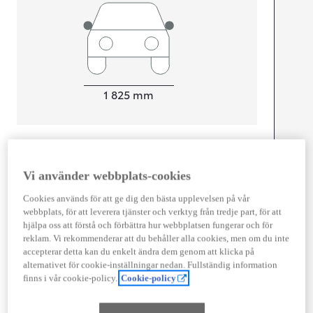
Width
1 825
mm
Föbrukning
Vi använder webbplats-cookies
Förbrukning
5,3
l/100 km
Euro Class
Cookies används för att ge dig den bästa upplevelsen på vår
webbplats, för att leverera tjänster och verktyg från tredje part, för att
EURO 6
hjälpa oss att förstå och förbättra hur webbplatsen fungerar och för
Kombinerad Co2
121
g/km
reklam. Vi rekommenderar att du behåller alla cookies, men om du inte
accepterar detta kan du enkelt ändra dem genom att klicka på
alternativet för cookie-inställningar nedan. Fullständig information
Motor
finns i vår cookie-policy.
Cookie-policy
Cylindrar
4