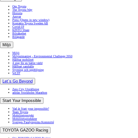
Om Toyota
The Toyota Way
Historia
Ansvar
Press
(Opens in new window)
Kontakta Toyota Sweden AB
Covid-19
KINTO Share
Bilsäkerhet
Bilägande
Miljö
Miljö
Miljöutmaning - Environmental Challenge 2050
Hållbar mobilitet
4 steg för en bättre värld
Hållbart samhälle
Styrning och uppföljning
WLTP
Let´s Go Beyond
Zero City Utställning
adidas Stockholm Marathon
Start Your Impossible
Vad är Start your impossible?
Team Toyota
Mobilitetsprojekt
Mobilitetsprodukter
Sveriges Paralympiska Kommitté
TOYOTA GAZOO Racing