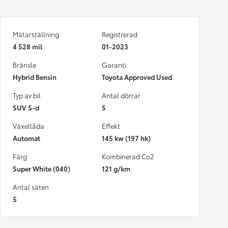
Mätarställning
Registrerad
4 528 mil
01-2023
Bränsle
Garanti
Hybrid Bensin
Toyota Approved Used
Typ av bil
Antal dörrar
SUV 5-d
5
Växellåda
Effekt
Automat
145 kw (197 hk)
Färg
Kombinerad Co2
Super White (040)
121 g/km
Antal säten
5