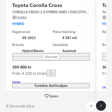
Toyota Corolla Cross
Toy
COROLLA CROSS 2.0 HYBRID AWD-I EXECUTIVE SKINN JBL
Toyota
SKARA
KR
HYBRID
HYBR
Registrerad
Mätarställning
Regist
09-2023
8 387 mil
Bränsle
Växellåda
Bräns
Hybrid Bensin
Automat
Visa mer
359 900 kr
369 9
Från 4 320 kr/mån
Från
Läs mer
Kontakta återförsäljare
Läs mer
Spara
8 liknande bilar