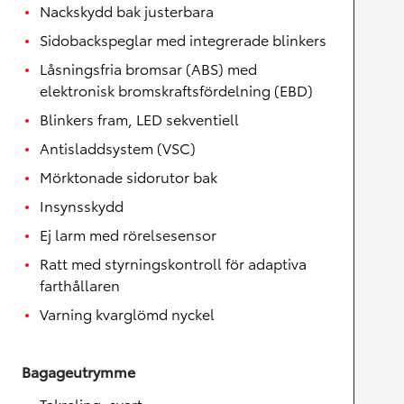
Nackskydd bak justerbara
Sidobackspeglar med integrerade blinkers
Låsningsfria bromsar (ABS) med
elektronisk bromskraftsfördelning (EBD)
Blinkers fram, LED sekventiell
Antisladdsystem (VSC)
Mörktonade sidorutor bak
Insynsskydd
Ej larm med rörelsesensor
Ratt med styrningskontroll för adaptiva
farthållaren
Varning kvarglömd nyckel
Bagageutrymme
Takreling, svart