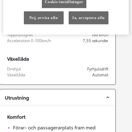
Kapacitet
1 987
cc
Cookie-inställningar
Effekt
145
kw (197 hk)
Nej, avvisa alla
Ja, acceptera alla
Prestanda
Topphastighet
180
km/h
Acceleration 0-100km/h
7,55
sekunder
Växellåda
Drivhjul
Fyrhjulsdrift
Växellåda
Automat
Utrustning
Komfort
Förar- och passagerarplats fram med