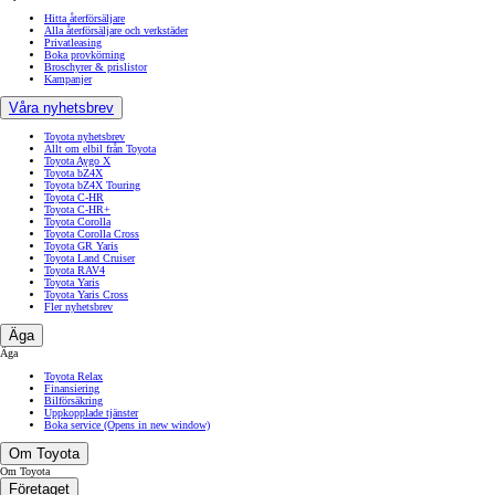
Hitta återförsäljare
Alla återförsäljare och verkstäder
Privatleasing
Boka provkörning
Broschyrer & prislistor
Kampanjer
Våra nyhetsbrev
Toyota nyhetsbrev
Allt om elbil från Toyota
Toyota Aygo X
Toyota bZ4X
Toyota bZ4X Touring
Toyota C-HR
Toyota C-HR+
Toyota Corolla
Toyota Corolla Cross
Toyota GR Yaris
Toyota Land Cruiser
Toyota RAV4
Toyota Yaris
Toyota Yaris Cross
Fler nyhetsbrev
Äga
Äga
Toyota Relax
Finansiering
Bilförsäkring
Uppkopplade tjänster
Boka service
(Opens in new window)
Om Toyota
Om Toyota
Företaget