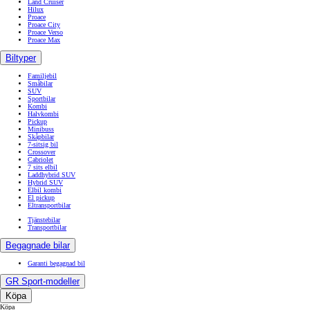
Land Cruiser
Hilux
Proace
Proace City
Proace Verso
Proace Max
Biltyper
Familjebil
Småbilar
SUV
Sportbilar
Kombi
Halvkombi
Pickup
Minibuss
Skåpbilar
7-sitsig bil
Crossover
Cabriolet
7 sits elbil
Laddhybrid SUV
Hybrid SUV
Elbil kombi
El pickup
Eltransportbilar
Tjänstebilar
Transportbilar
Begagnade bilar
Garanti begagnad bil
GR Sport-modeller
Köpa
Köpa