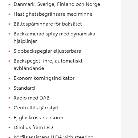
Danmark, Sverige, Finland och Norge
Hastighetsbegränsare med minne
Bältespåminnare för baksätet
Backkameradisplay med dynamiska
hjälplinjer
Sidobackspeglar eljusterbara
Backspegel, inre, automatiskt
avbländande
Ekonomikörningsindikator
Standard
Radio med DAB
Centrallås fjärrstyrt
Ej glaskross-sensorer
Dimljus fram LED
Körfilsassistans (LDA with steering