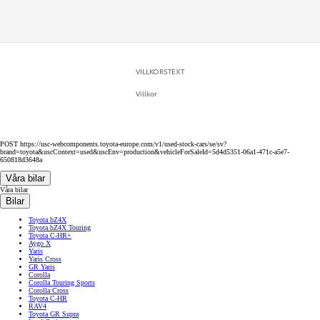
VILLKORSTEXT
Villkor
POST https://usc-webcomponents.toyota-europe.com/v1/used-stock-cars/se/sv?
brand=toyota&uscContext=used&uscEnv=production&vehicleForSaleId=5d4d5351-06a1-471c-a5e7-
650818d3648a
Våra bilar
Våra bilar
Bilar
Toyota bZ4X
Toyota bZ4X Touring
Toyota C-HR+
Aygo X
Yaris
Yaris Cross
GR Yaris
Corolla
Corolla Touring Sports
Corolla Cross
Toyota C-HR
RAV4
Toyota GR Supra