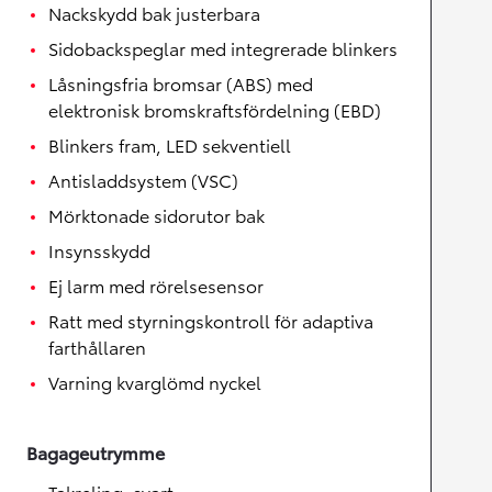
Nackskydd bak justerbara
Sidobackspeglar med integrerade blinkers
Låsningsfria bromsar (ABS) med
elektronisk bromskraftsfördelning (EBD)
Blinkers fram, LED sekventiell
Antisladdsystem (VSC)
Mörktonade sidorutor bak
Insynsskydd
Ej larm med rörelsesensor
Ratt med styrningskontroll för adaptiva
farthållaren
Varning kvarglömd nyckel
Bagageutrymme
Takreling, svart