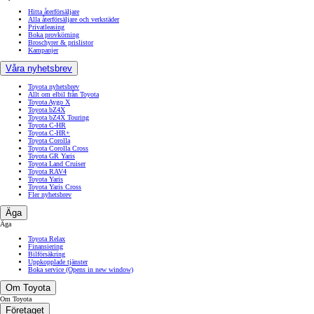
Hitta återförsäljare
Alla återförsäljare och verkstäder
Privatleasing
Boka provkörning
Broschyrer & prislistor
Kampanjer
Våra nyhetsbrev
Toyota nyhetsbrev
Allt om elbil från Toyota
Toyota Aygo X
Toyota bZ4X
Toyota bZ4X Touring
Toyota C-HR
Toyota C-HR+
Toyota Corolla
Toyota Corolla Cross
Toyota GR Yaris
Toyota Land Cruiser
Toyota RAV4
Toyota Yaris
Toyota Yaris Cross
Fler nyhetsbrev
Äga
Äga
Toyota Relax
Finansiering
Bilförsäkring
Uppkopplade tjänster
Boka service
(Opens in new window)
Om Toyota
Om Toyota
Företaget