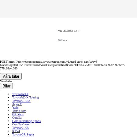
VILLKORSTEXT
Villkor
POST https://usc-webcomponents.toyota-europe.com/v1/used-stock-cars/se/sv?
brand=toyota&uscContext=used&uscEnv=production&vehicleForSaleId=81bbc0b6-d339-4299-b6b7-
778c28e4c080
Våra bilar
Våra bilar
Bilar
Toyota bZ4X
Toyota bZ4X Touring
Toyota C-HR+
Aygo X
Yaris
Yaris Cross
GR Yaris
Corolla
Corolla Touring Sports
Corolla Cross
Toyota C-HR
RAV4
Toyota GR Supra