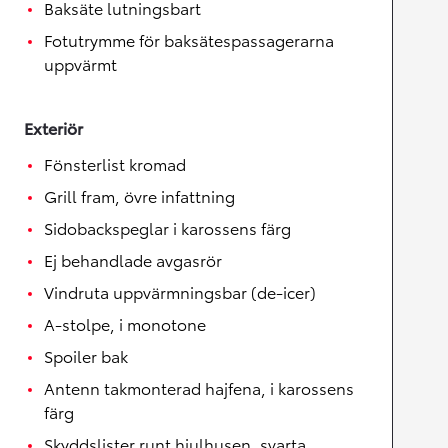
Baksäte lutningsbart
Fotutrymme för baksätespassagerarna
uppvärmt
Exteriör
Fönsterlist kromad
Grill fram, övre infattning
Sidobackspeglar i karossens färg
Ej behandlade avgasrör
Vindruta uppvärmningsbar (de-icer)
A-stolpe, i monotone
Spoiler bak
Antenn takmonterad hajfena, i karossens
färg
Skyddslister runt hjulhusen, svarta