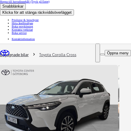
Hoppa till huvudinnehåll
(Tryck på Enter)
Snabblänkar
Klicka för att stänga räckviddsöverlägget
Prislistor & broschyrer
Hitta återförsäljare
Boka provkörning
Kontakta verkstad
Boka service
Kontaktinformation
You are here
:
Öppna meny
Begagnade bilar
Toyota Corolla Cross