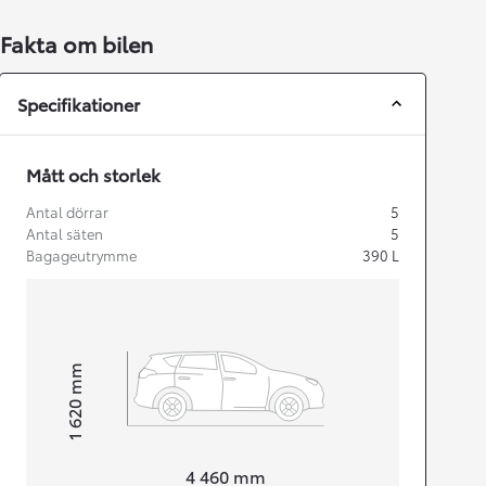
Fakta om bilen
Specifikationer
Mått och storlek
Antal dörrar
5
Antal säten
5
Bagageutrymme
390
L
mm
1 620
Height
Length
4 460
mm