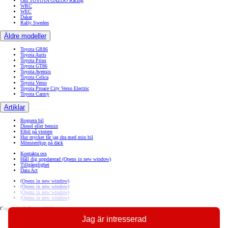
Om TOYOTA GAZOO Racing
WRC
WEC
Dakar
Rally Sweden
Äldre modeller
Toyota GR86
Toyota Auris
Toyota Prius
Toyota GT86
Toyota Avensis
Toyota Celica
Toyota Verso
Toyota Proace City Verso Electric
Toyota Camry
Artiklar
Bogsera bil
Diesel eller bensin
Elbil på vintern
Hur mycket får jag dra med min bil
Mönsterdjup på däck
Kontakta oss
Håll dig uppdaterad
(Opens in new window)
Tillgänglighet
Data Act
(Opens in new window)
(Opens in new window)
(Opens in new window)
(Opens in new window)
Copyright © Toyota 2026
Jag är intresserad
Sajtpolicy
Integritetspolicy