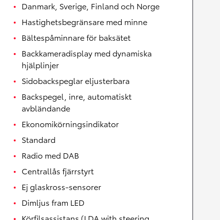
Danmark, Sverige, Finland och Norge
Hastighetsbegränsare med minne
Bältespåminnare för baksätet
Backkameradisplay med dynamiska
hjälplinjer
Sidobackspeglar eljusterbara
Backspegel, inre, automatiskt
avbländande
Ekonomikörningsindikator
Standard
Radio med DAB
Centrallås fjärrstyrt
Ej glaskross-sensorer
Dimljus fram LED
Körfilsassistans (LDA with steering