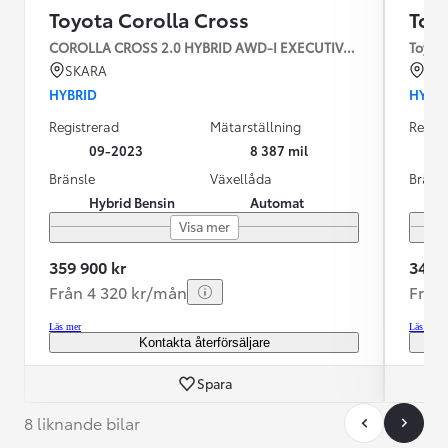
Toyota Corolla Cross
Toy
COROLLA CROSS 2.0 HYBRID AWD-I EXECUTIVE SKINN JBL
Toyota
SKARA
KR
HYBRID
HYBR
Registrerad
Mätarställning
Regist
09-2023
8 387 mil
Bränsle
Växellåda
Bräns
Hybrid Bensin
Automat
Visa mer
359 900 kr
349 9
Från 4 320 kr/mån
Från
Läs mer
Läs mer
Kontakta återförsäljare
Spara
8 liknande bilar