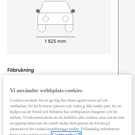
Width
1 825
mm
Föbrukning
Förbrukning
5,3
l/100 km
Euro Class
Vi använder webbplats-cookies
EURO 6
Kombinerad Co2
121
g/km
Cookies används för att ge dig den bästa upplevelsen på vår
webbplats, för att leverera tjänster och verktyg från tredje part, för att
hjälpa oss att förstå och förbättra hur webbplatsen fungerar och för
reklam. Vi rekommenderar att du behåller alla cookies, men om du inte
Motor
accepterar detta kan du enkelt ändra dem genom att klicka på
Cylindrar
4
alternativet för cookie-inställningar nedan. Fullständig information
finns i vår cookie-policy.
Cookie-policy