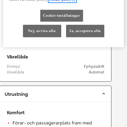
Kapacitet
1 987
cc
Effekt
145
kw (197 hk)
Cookie-inställningar
Prestanda
Nej, avvisa alla
Ja, acceptera alla
Topphastighet
180
km/h
Acceleration 0-100km/h
7,55
sekunder
Växellåda
Drivhjul
Fyrhjulsdrift
Växellåda
Automat
Utrustning
Komfort
Förar- och passagerarplats fram med