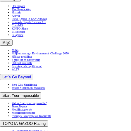
Om Toyota
The Toyota Way
Historia
Ansvar
Press
(Opens in new window)
Kontakta Toyota Sweden AB
Covid-19
KINTO Share
Bilsäkerhet
Bilägande
Miljö
Miljö
Miljöutmaning - Environmental Challenge 2050
Hållbar mobilitet
4 steg för en bättre värld
Hållbart samhälle
Styrning och uppföljning
WLTP
Let´s Go Beyond
Zero City Utställning
adidas Stockholm Marathon
Start Your Impossible
Vad är Start your impossible?
Team Toyota
Mobilitetsprojekt
Mobilitetsprodukter
Sveriges Paralympiska Kommitté
TOYOTA GAZOO Racing