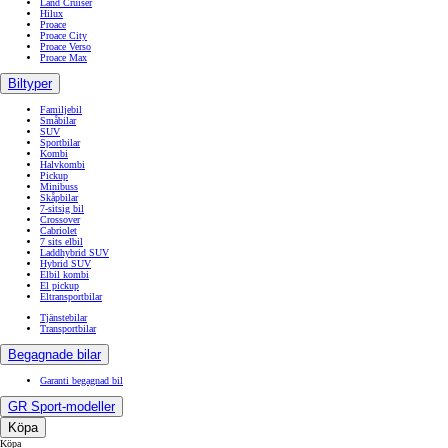
Land Cruiser
Hilux
Proace
Proace City
Proace Verso
Proace Max
Biltyper
Familjebil
Småbilar
SUV
Sportbilar
Kombi
Halvkombi
Pickup
Minibuss
Skåpbilar
7-sitsig bil
Crossover
Cabriolet
7 sits elbil
Laddhybrid SUV
Hybrid SUV
Elbil kombi
El pickup
Eltransportbilar
Tjänstebilar
Transportbilar
Begagnade bilar
Garanti begagnad bil
GR Sport-modeller
Köpa
Köpa