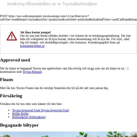
beräkning tillhandahålles av er Toyotaåterförsäljare.
POST https://usc-webcomponents.toyota-europe.com/v1/car-filter/se/sv?
carFilter=used&brand=toyota&uscEnv=production&sortOrder=published&disabledFilters=usedCarBrand&bra
Att låna kostar pengar!
Om du inte kan betala tillbaka skulden i tid riskerar du en betalningsanmärkning. Det kan
leda till svårigheter att få hyra bostad, teckna abonnemang och få nya lån. För stöd, vänd
dig till budget- och skuldrådgivningen i din kommun. Kontaktuppgifter finns på
konsumentverket.se
.
Approved used
När du köper en begagnad Toyota ska upplevelsen vara lika trevlig och trygg som om du köpte en ny – i
kombination med
Toyota Relaxed
.
Finans
Med lån hos Toyota Finans kan du smidigt finansiera din bil på det sätt som passar dig.
Försäkring
Försäkra din bil hos dem som känner till den bäst.
Toyota Approved Used
Toyota Approved Used
Billån
Billån
Bilförsäkring
Bilförsäkring
Begagnade biltyper