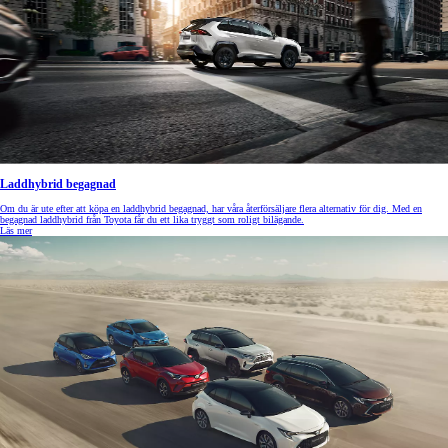
Laddhybrid begagnad
Om du är ute efter att köpa en laddhybrid begagnad, har våra återförsäljare flera alternativ för dig. Med en
begagnad laddhybrid från Toyota får du ett lika tryggt som roligt bilägande.
Läs mer