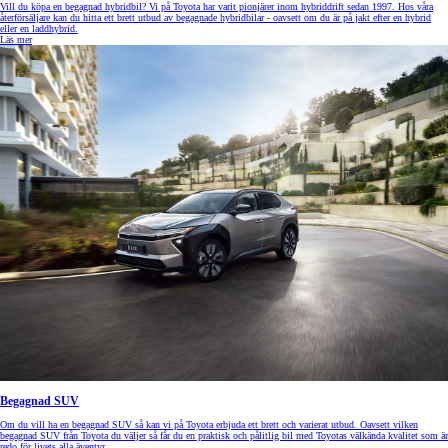
Vill du köpa en begagnad hybridbil? Vi på Toyota har varit pionjärer inom hybriddrift sedan 1997. Hos våra
återförsäljare kan du hitta ett brett utbud av begagnade hybridbilar - oavsett om du är på jakt efter en hybrid
eller en laddhybrid.
Läs mer
Begagnad SUV
Om du vill ha en begagnad SUV så kan vi på Toyota erbjuda ett brett och varierat utbud. Oavsett vilken
begagnad SUV från Toyota du väljer så får du en praktisk och pålitlig bil med Toyotas välkända kvalitet som är
redo för livets alla äventyr.