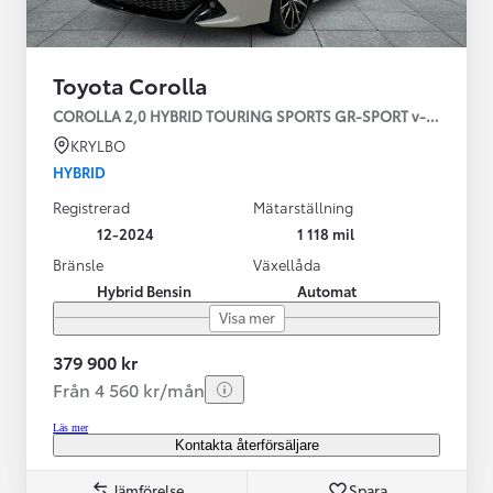
Toyota Corolla
COROLLA 2,0 HYBRID TOURING SPORTS GR-SPORT v-hjul
KRYLBO
HYBRID
Registrerad
Mätarställning
12-2024
1 118 mil
Bränsle
Växellåda
Hybrid Bensin
Automat
Visa mer
379 900 kr
Från 4 560 kr/mån
Läs mer
Kontakta återförsäljare
Jämförelse
Spara