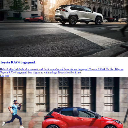
Toyota RAV4 begagnad
Hybrid eller laddhybrid – oavsett vad du är ute efter så finns det en begagnad Toyota RAV4 för dig. Köp en
Toyota RAV4 begagnad hos någon av våra många Toyota-återförsäljare.
Läs mer