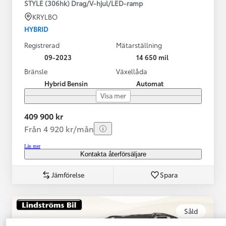
STYLE (306hk) Drag/V-hjul/LED-ramp
KRYLBO
HYBRID
Registrerad
Mätarställning
09-2023
14 650 mil
Bränsle
Växellåda
Hybrid Bensin
Automat
Visa mer
409 900 kr
Från 4 920 kr/mån
Läs mer
Kontakta återförsäljare
Jämförelse
Spara
Såld