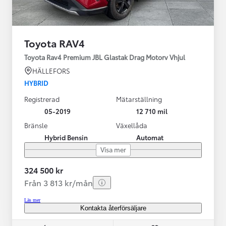
Toyota RAV4
Toyota Rav4 Premium JBL Glastak Drag Motorv Vhjul
HÄLLEFORS
HYBRID
Registrerad
Mätarställning
05-2019
12 710 mil
Bränsle
Växellåda
Hybrid Bensin
Automat
Visa mer
324 500 kr
Från 3 813 kr/mån
Läs mer
Kontakta återförsäljare