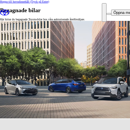
Hoppa till huvudinnehåll
(Tryck på Enter)
Begagnade bilar
Öppna m
Här hittar du begagnade Toyota-bilar hos våra auktoriserade återförsäljare.