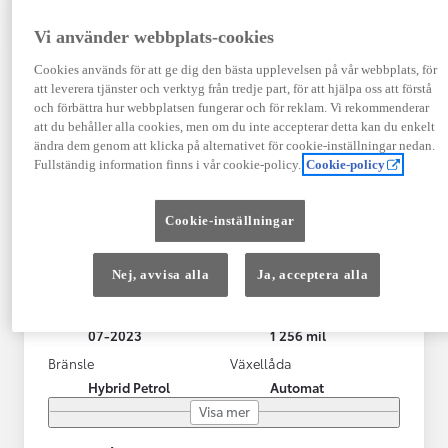
Vi använder webbplats-cookies
Cookies används för att ge dig den bästa upplevelsen på vår webbplats, för
att leverera tjänster och verktyg från tredje part, för att hjälpa oss att förstå
och förbättra hur webbplatsen fungerar och för reklam. Vi rekommenderar
att du behåller alla cookies, men om du inte accepterar detta kan du enkelt
ändra dem genom att klicka på alternativet för cookie-inställningar nedan.
Fullständig information finns i vår cookie-policy.
Cookie-policy
Toyota Yaris Cross
Cookie-inställningar
Adventure AWD-i Bi-Tone 1.5 116hk V-Hjul Drag JBL
BORÅS
Nej, avvisa alla
Ja, acceptera alla
HYBRID
Registrerad
Mätarställning
07-2023
1 256 mil
Bränsle
Växellåda
Hybrid Petrol
Automat
Visa mer