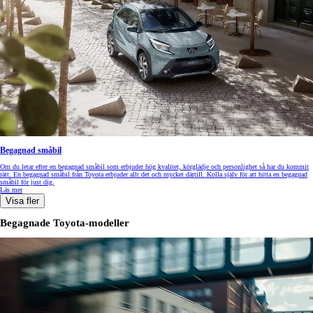
Begagnad småbil
Om du letar efter en begagnad småbil som erbjuder hög kvalitet, körglädje och personlighet så har du kommit
rätt. En begagnad småbil från Toyota erbjuder allt det och mycket därtill. Kolla själv för att hitta en begagnad
småbil för just dig.
Läs mer
Visa fler
Begagnade Toyota-modeller