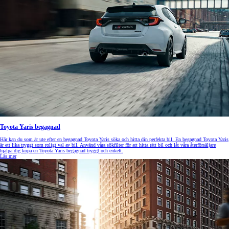
Toyota Yaris begagnad
Här kan du som är ute efter en begagnad Toyota Yaris söka och hitta din perfekta bil. En begagnad Toyota Yaris
är ett lika tryggt som roligt val av bil. Använd våra sökfilter för att hitta rätt bil och låt våra återförsäljare
hjälpa dig köpa en Toyota Yaris begagnad tryggt och enkelt.
Läs mer