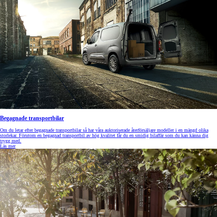
Begagnade transportbilar
Om du letar efter begagnade transportbilar så har våra auktoriserade återförsäljare modeller i en mängd olika
storlekar. Förutom en begagnad transportbil av hög kvalitet får du en smidig bilaffär som du kan känna dig
trygg med.
Läs mer