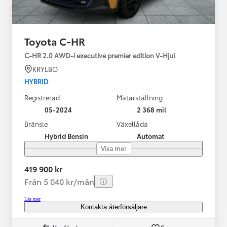
Toyota C-HR
C-HR 2.0 AWD-i executive premier edition V-Hjul
KRYLBO
HYBRID
Registrerad
Mätarställning
05-2024
2 368 mil
Bränsle
Växellåda
Hybrid Bensin
Automat
Visa mer
419 900 kr
Från 5 040 kr/mån
Läs mer
Kontakta återförsäljare