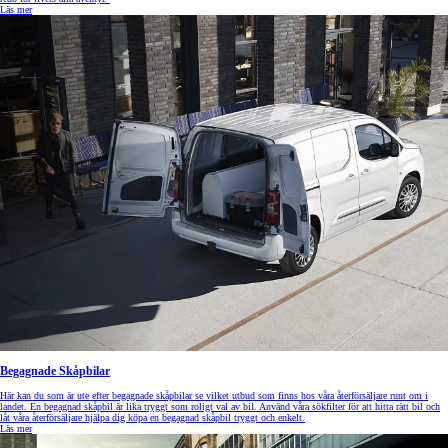
Läs mer
Begagnade Skåpbilar
Här kan du som är ute efter begagnade skåpbilar se vilket utbud som finns hos våra återförsäljare runt om i
landet. En begagnad skåpbil är lika tryggt som roligt val av bil. Använd våra sökfilter för att hitta rätt bil och
låt våra återförsäljare hjälpa dig köpa en begagnad skåpbil tryggt och enkelt.
Läs mer