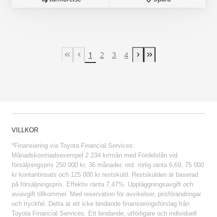
1
2
3
4
First Page
Previous page
Next page
Last Page
VILLKOR
*Finansiering via Toyota Financial Services:
Månadskostnadsexempel 2 234 kr/mån med Fördelslån vid
försäljningspris 250 000 kr, 36 månader, ord. rörlig ränta 6,69, 75 000
kr kontantinsats och 125 000 kr restskuld. Restskulden är baserad
på försäljningspris. Effektiv ränta 7,47%. Uppläggningsavgift och
aviavgift tillkommer. Med reservation för avvikelser, prisförändringar
och tryckfel. Detta är ett icke bindande finansieringsförslag från
Toyota Financial Services. Ett bindande, utförligare och individuell