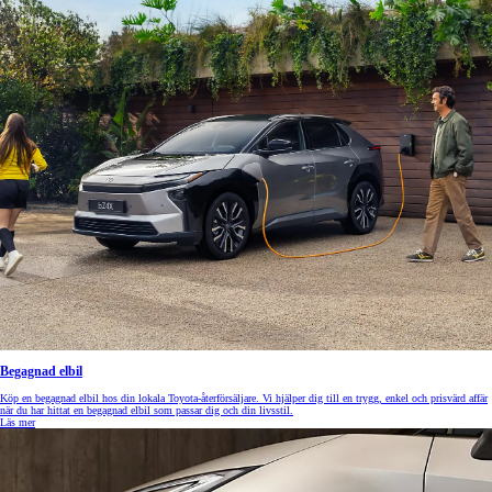
Begagnad elbil
Köp en begagnad elbil hos din lokala Toyota-återförsäljare. Vi hjälper dig till en trygg, enkel och prisvärd affär
när du har hittat en begagnad elbil som passar dig och din livsstil.
Läs mer