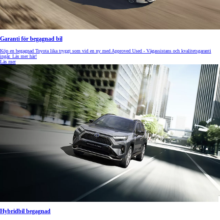
Garanti för begagnad bil
Köp en begagnad Toyota lika tryggt som vid en ny med Approved Used - Vägassistans och kvalitetsgaranti
ingår. Läs mer här!
Läs mer
Hybridbil begagnad