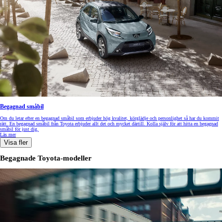
Begagnad småbil
Om du letar efter en begagnad småbil som erbjuder hög kvalitet, körglädje och personlighet så har du kommit
rätt. En begagnad småbil från Toyota erbjuder allt det och mycket därtill. Kolla själv för att hitta en begagnad
småbil för just dig.
Läs mer
Visa fler
Begagnade Toyota-modeller