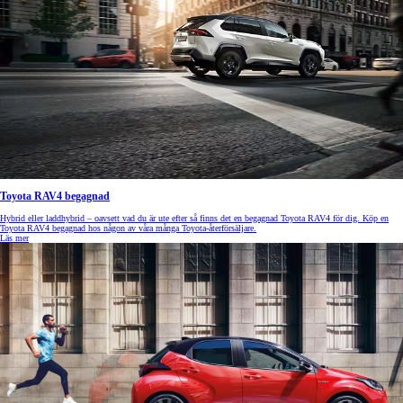
Toyota RAV4 begagnad
Hybrid eller laddhybrid – oavsett vad du är ute efter så finns det en begagnad Toyota RAV4 för dig. Köp en
Toyota RAV4 begagnad hos någon av våra många Toyota-återförsäljare.
Läs mer