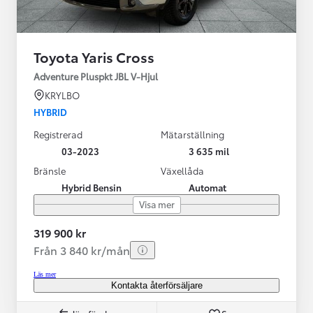
Toyota Yaris Cross
Adventure Pluspkt JBL V-Hjul
KRYLBO
HYBRID
Registrerad
Mätarställning
03-2023
3 635 mil
Bränsle
Växellåda
Hybrid Bensin
Automat
Visa mer
319 900 kr
Från 3 840 kr/mån
Läs mer
Kontakta återförsäljare