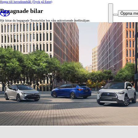
Hoppa till huvudinnehåll
(Tryck på Enter)
Begagnade bilar
Öppna m
Här hittar du begagnade Toyota-bilar hos våra auktoriserade återförsäljare.