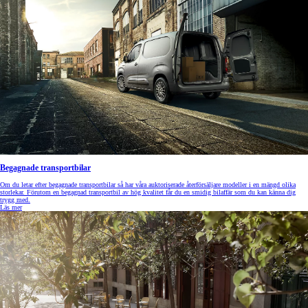
Begagnade transportbilar
Om du letar efter begagnade transportbilar så har våra auktoriserade återförsäljare modeller i en mängd olika
storlekar. Förutom en begagnad transportbil av hög kvalitet får du en smidig bilaffär som du kan känna dig
trygg med.
Läs mer