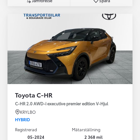
Jämförelse
Spara
Toyota C-HR
C-HR 2.0 AWD-i executive premier edition V-Hjul
KRYLBO
HYBRID
Registrerad
Mätarställning
05-2024
2 368 mil