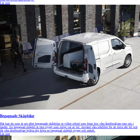
Läs mer
Begagnade Skåpbilar
Här kan du som är ute efter begagnade skåpbilar se vilket utbud som finns hos våra återförsäljare runt om i
landet. En begagnad skåpbil är lika tryggt som roligt val av bil. Använd våra sökfilter för att hitta rätt bil och
låt våra återförsäljare hjälpa dig köpa en begagnad skåpbil tryggt och enkelt.
Läs mer