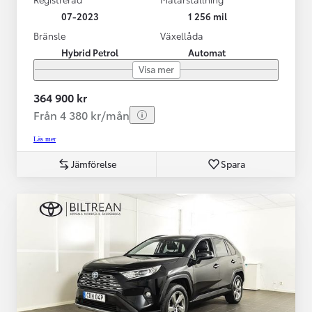
07-2023
1 256 mil
Bränsle
Växellåda
Hybrid Petrol
Automat
Visa mer
364 900 kr
Från 4 380 kr/mån
Läs mer
Jämförelse
Spara