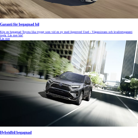
Garanti för begagnad bil
Köp en begagnad Toyota lika tryggt som vid en ny med Approved Used - Vägassistans och kvalitetsgaranti
ingår. Läs mer här!
Läs mer
Hybridbil begagnad