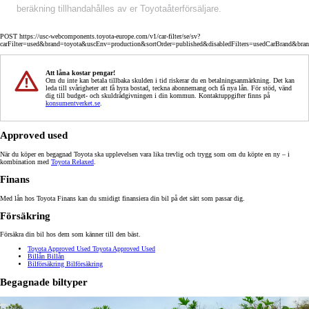
beräkning tillhandahålles av er Toyotaåterförsäljare.
POST https://usc-webcomponents.toyota-europe.com/v1/car-filter/se/sv?
carFilter=used&brand=toyota&uscEnv=production&sortOrder=published&disabledFilters=usedCarBrand&bra
Att låna kostar pengar!
Om du inte kan betala tillbaka skulden i tid riskerar du en betalningsanmärkning. Det kan
leda till svårigheter att få hyra bostad, teckna abonnemang och få nya lån. För stöd, vänd
dig till budget- och skuldrådgivningen i din kommun. Kontaktuppgifter finns på
konsumentverket.se
.
Approved used
När du köper en begagnad Toyota ska upplevelsen vara lika trevlig och trygg som om du köpte en ny – i
kombination med
Toyota Relaxed
.
Finans
Med lån hos Toyota Finans kan du smidigt finansiera din bil på det sätt som passar dig.
Försäkring
Försäkra din bil hos dem som känner till den bäst.
Toyota Approved Used
Toyota Approved Used
Billån
Billån
Bilförsäkring
Bilförsäkring
Begagnade biltyper