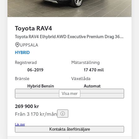
Toyota RAV4
Toyota RAV4 Elhybrid AWD Executive Premium Drag 360-kamera 
UPPSALA
HYBRID
Registrerad
Mätarställning
06-2019
17 470 mil
Bränsle
Växellåda
Hybrid Bensin
Automat
Visa mer
269 900 kr
Från 3 170 kr/mån
Läs mer
Kontakta återförsäljare