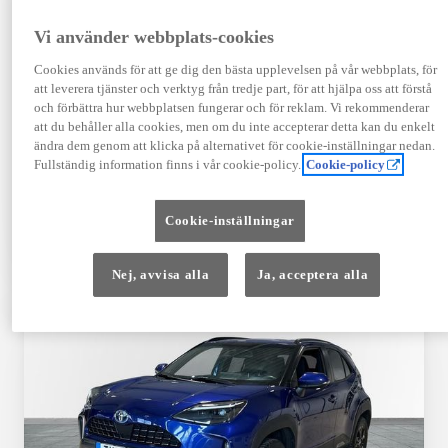
Registrerad
Mätarställning
09-2023
14 650 mil
Vi använder webbplats-cookies
Bränsle
Växellåda
Cookies används för att ge dig den bästa upplevelsen på vår webbplats, för
Hybrid Bensin
Automat
att leverera tjänster och verktyg från tredje part, för att hjälpa oss att förstå
Visa mer
och förbättra hur webbplatsen fungerar och för reklam. Vi rekommenderar
att du behåller alla cookies, men om du inte accepterar detta kan du enkelt
409 900 kr
ändra dem genom att klicka på alternativet för cookie-inställningar nedan.
Från 4 920 kr/mån
Fullständig information finns i vår cookie-policy.
Cookie-policy
Läs mer
Kontakta återförsäljare
Cookie-inställningar
Jämförelse
Spara
Nej, avvisa alla
Ja, acceptera alla