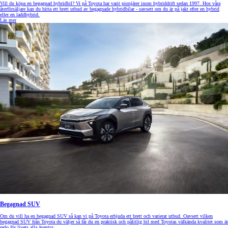
Vill du köpa en begagnad hybridbil? Vi på Toyota har varit pionjärer inom hybriddrift sedan 1997. Hos våra
återförsäljare kan du hitta ett brett utbud av begagnade hybridbilar - oavsett om du är på jakt efter en hybrid
eller en laddhybrid.
Läs mer
Begagnad SUV
Om du vill ha en begagnad SUV så kan vi på Toyota erbjuda ett brett och varierat utbud. Oavsett vilken
begagnad SUV från Toyota du väljer så får du en praktisk och pålitlig bil med Toyotas välkända kvalitet som är
redo för livets alla äventyr.