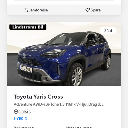
Jämförelse
Spara
Såld
Toyota Yaris Cross
Adventure AWD-i Bi-Tone 1.5 116hk V-Hjul Drag JBL
BORÅS
HYBRID
Registrerad
Mätarställning