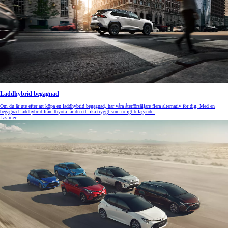
Laddhybrid begagnad
Om du är ute efter att köpa en laddhybrid begagnad, har våra återförsäljare flera alternativ för dig. Med en
begagnad laddhybrid från Toyota får du ett lika tryggt som roligt bilägande.
Läs mer