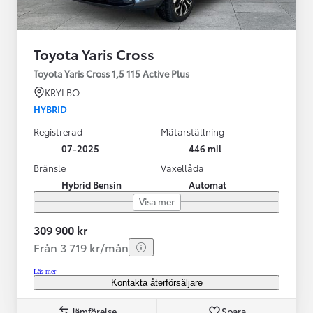
Toyota Yaris Cross
Toyota Yaris Cross 1,5 115 Active Plus
KRYLBO
HYBRID
Registrerad
Mätarställning
07-2025
446 mil
Bränsle
Växellåda
Hybrid Bensin
Automat
Visa mer
309 900 kr
Från 3 719 kr/mån
Läs mer
Kontakta återförsäljare
Jämförelse
Spara