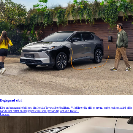
Begagnad elbil
Köp en begagnad elbil hos din lokala Toyota-återförsäljare. Vi hjälper dig till en trygg, enkel och prisvärd affär
när du har hittat en begagnad elbil som passar dig och din livsstil.
Läs mer