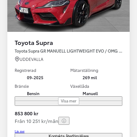
Toyota Supra
Toyota Supra GR MANUELL LIGHTWEIGHT EVO / OMG LEV! MOM
UDDEVALLA
Registrerad
Mätarställning
09-2025
269 mil
Bränsle
Växellåda
Bensin
Manuell
Visa mer
853 800 kr
Från 10 251 kr/mån
Läs mer
Kontakta återförsäljare