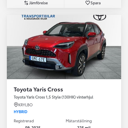
Jämförelse
Spara
Toyota Yaris Cross
Toyota Yaris Cross 1,5 Style (130HK) vinterhjul
KRYLBO
HYBRID
Registrerad
Mätarställning
09-2025
225 mil