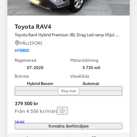
Toyota RAV4
Toyota Rav4 Hybrid Premium JBL Drag Led ramp Vhjul motorv
HÄLLEFORS
HYBRID
Registrerad
Mätarställning
07-2020
5 735 mil
Bränsle
Växellåda
Hybrid Bensin
Automat
Visa mer
379 500 kr
Från 4 556 kr/mån
Läs mer
Kontakta återförsäljare