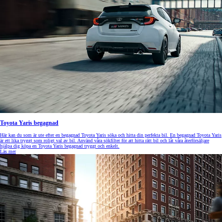
Toyota Yaris begagnad
Här kan du som är ute efter en begagnad Toyota Yaris söka och hitta din perfekta bil. En begagnad Toyota Yaris
är ett lika tryggt som roligt val av bil. Använd våra sökfilter för att hitta rätt bil och låt våra återförsäljare
hjälpa dig köpa en Toyota Yaris begagnad tryggt och enkelt.
Läs mer