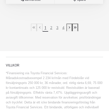
1
2
3
4
First Page
Previous page
Next page
Last Page
VILLKOR
*Finansiering via Toyota Financial Services:
Månadskostnadsexempel 2 234 kr/mån med Fördelslån vid
försäljningspris 250 000 kr, 36 månader, ord. rörlig ränta 6,69, 75 000
kr kontantinsats och 125 000 kr restskuld. Restskulden är baserad
på försäljningspris. Effektiv ränta 7,47%. Uppläggningsavgift och
aviavgift tillkommer. Med reservation för avvikelser, prisförändringar
och tryckfel. Detta är ett icke bindande finansieringsförslag från
Toyota Financial Services. Ett bindande, utförligare och individuell