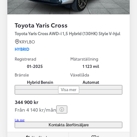
Toyota Yaris Cross
Toyota Yaris Cross AWD-i 1,5 Hybrid (130HK) Style V-hjul
KRYLBO
HYBRID
Registrerad
Mätarställning
01-2025
1 123 mil
Bränsle
Växellåda
Hybrid Bensin
Automat
Visa mer
344 900 kr
Från 4 140 kr/mån
Läs mer
Kontakta återförsäljare