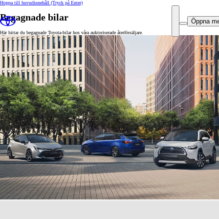
Hoppa till huvudinnehåll
(Tryck på Enter)
Begagnade bilar
Öppna m
Här hittar du begagnade Toyota-bilar hos våra auktoriserade återförsäljare.