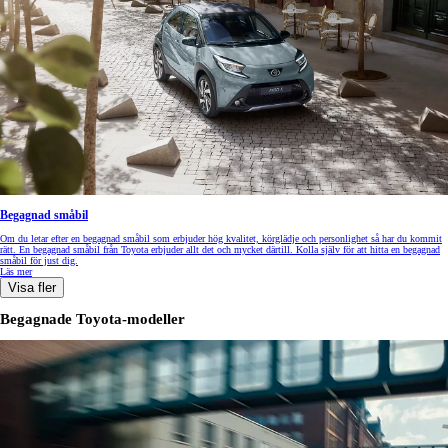
Begagnad småbil
Om du letar efter en begagnad småbil som erbjuder hög kvalitet, körglädje och personlighet så har du kommit
rätt. En begagnad småbil från Toyota erbjuder allt det och mycket därtill. Kolla själv för att hitta en begagnad
småbil för just dig.
Läs mer
Visa fler
Begagnade Toyota-modeller