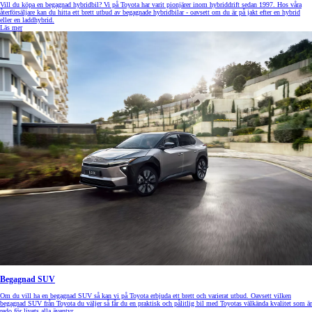
Vill du köpa en begagnad hybridbil? Vi på Toyota har varit pionjärer inom hybriddrift sedan 1997. Hos våra
återförsäljare kan du hitta ett brett utbud av begagnade hybridbilar - oavsett om du är på jakt efter en hybrid
eller en laddhybrid.
Läs mer
Begagnad SUV
Om du vill ha en begagnad SUV så kan vi på Toyota erbjuda ett brett och varierat utbud. Oavsett vilken
begagnad SUV från Toyota du väljer så får du en praktisk och pålitlig bil med Toyotas välkända kvalitet som är
redo för livets alla äventyr.