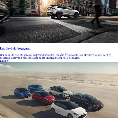
Laddhybrid begagnad
Om du är ute efter att köpa en laddhybrid begagnad, har våra återförsäljare flera alternativ för dig. Med en
begagnad laddhybrid från Toyota får du ett lika tryggt som roligt bilägande.
Läs mer