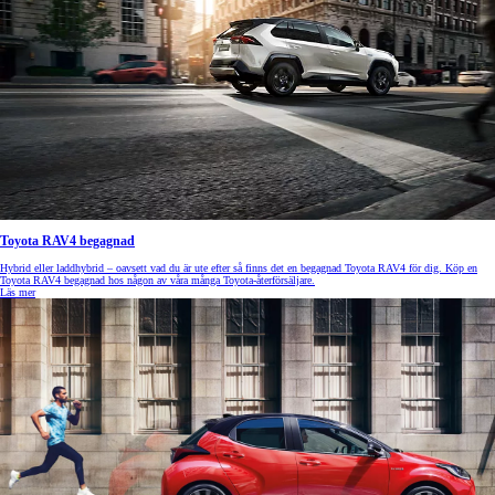
Toyota RAV4 begagnad
Hybrid eller laddhybrid – oavsett vad du är ute efter så finns det en begagnad Toyota RAV4 för dig. Köp en
Toyota RAV4 begagnad hos någon av våra många Toyota-återförsäljare.
Läs mer