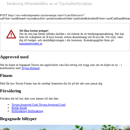
beräkning tillhandahålles av er Toyotaåterförsäljare.
POST https://usc-webcomponents.toyota-europe.com/v1/car-filter/se/sv?
carFilter=used&brand=toyota&uscEnv=production&sortOrder=published&disabledFilters=usedCarBrand&bra
Att låna kostar pengar!
Om du inte kan betala tillbaka skulden i tid riskerar du en betalningsanmärkning. Det kan
leda till svårigheter att få hyra bostad, teckna abonnemang och få nya lån. För stöd, vänd
dig till budget- och skuldrådgivningen i din kommun. Kontaktuppgifter finns på
konsumentverket.se
.
Approved used
När du köper en begagnad Toyota ska upplevelsen vara lika trevlig och trygg som om du köpte en ny – i
kombination med
Toyota Relaxed
.
Finans
Med lån hos Toyota Finans kan du smidigt finansiera din bil på det sätt som passar dig.
Försäkring
Försäkra din bil hos dem som känner till den bäst.
Toyota Approved Used
Toyota Approved Used
Billån
Billån
Bilförsäkring
Bilförsäkring
Begagnade biltyper