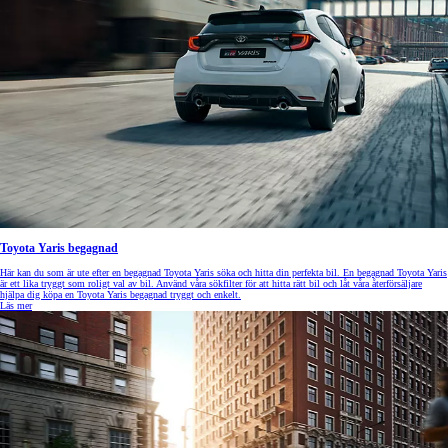
Toyota Yaris begagnad
Här kan du som är ute efter en begagnad Toyota Yaris söka och hitta din perfekta bil. En begagnad Toyota Yaris
är ett lika tryggt som roligt val av bil. Använd våra sökfilter för att hitta rätt bil och låt våra återförsäljare
hjälpa dig köpa en Toyota Yaris begagnad tryggt och enkelt.
Läs mer