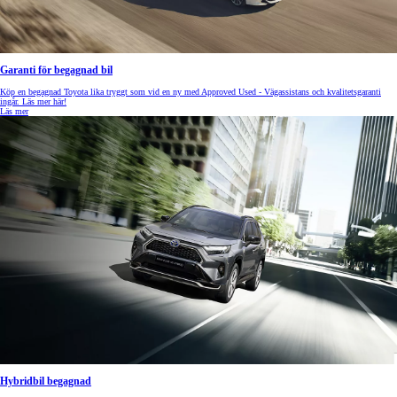
Garanti för begagnad bil
Köp en begagnad Toyota lika tryggt som vid en ny med Approved Used - Vägassistans och kvalitetsgaranti
ingår. Läs mer här!
Läs mer
Hybridbil begagnad