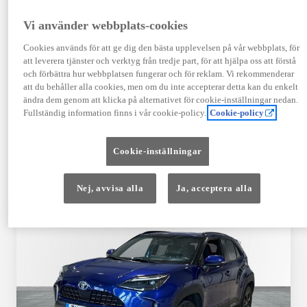
TOYOTA APPROVED
Vi använder webbplats-cookies
USED
Cookies används för att ge dig den bästa upplevelsen på vår webbplats, för
att leverera tjänster och verktyg från tredje part, för att hjälpa oss att förstå
och förbättra hur webbplatsen fungerar och för reklam. Vi rekommenderar
Garanti upp till 10 år eller 20 000 mil – i
att du behåller alla cookies, men om du inte accepterar detta kan du enkelt
kombination med Toyota Relax
ändra dem genom att klicka på alternativet för cookie-inställningar nedan.
Fullständig information finns i vår cookie-policy.
Cookie-policy
Godkända enligt en 145-punkts checklista
Cookie-inställningar
12 månaders vägassistans
Nej, avvisa alla
Ja, acceptera alla