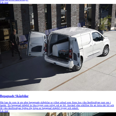
Läs mer
Begagnade Skåpbilar
Här kan du som är ute efter begagnade skåpbilar se vilket utbud som finns hos våra återförsäljare runt om i
landet. En begagnad skåpbil är lika tryggt som roligt val av bil. Använd våra sökfilter för att hitta rätt bil och
låt våra återförsäljare hjälpa dig köpa en begagnad skåpbil tryggt och enkelt.
Läs mer