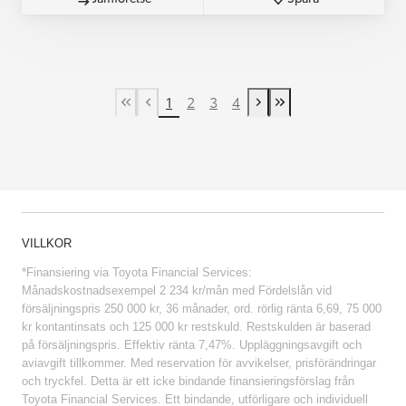
1
2
3
4
First Page
Previous page
Next page
Last Page
VILLKOR
*Finansiering via Toyota Financial Services:
Månadskostnadsexempel 2 234 kr/mån med Fördelslån vid
försäljningspris 250 000 kr, 36 månader, ord. rörlig ränta 6,69, 75 000
kr kontantinsats och 125 000 kr restskuld. Restskulden är baserad
på försäljningspris. Effektiv ränta 7,47%. Uppläggningsavgift och
aviavgift tillkommer. Med reservation för avvikelser, prisförändringar
och tryckfel. Detta är ett icke bindande finansieringsförslag från
Toyota Financial Services. Ett bindande, utförligare och individuell