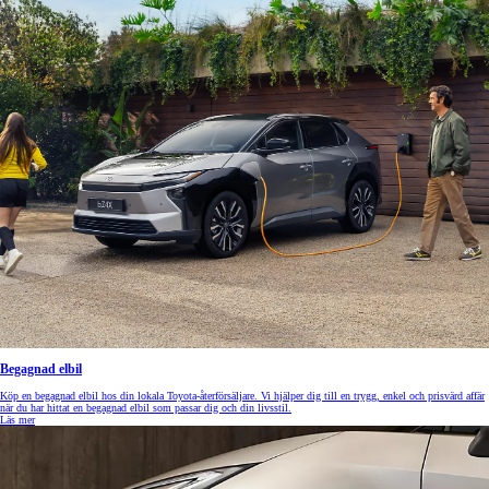
Begagnad elbil
Köp en begagnad elbil hos din lokala Toyota-återförsäljare. Vi hjälper dig till en trygg, enkel och prisvärd affär
när du har hittat en begagnad elbil som passar dig och din livsstil.
Läs mer