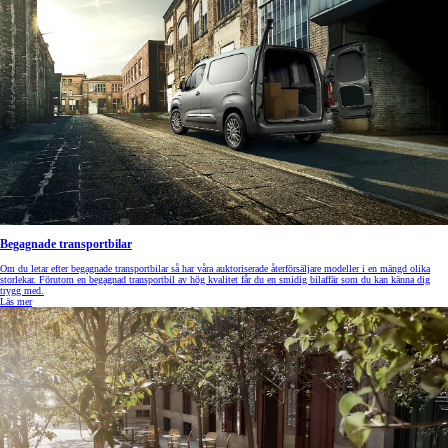
Begagnade transportbilar
Om du letar efter begagnade transportbilar så har våra auktoriserade återförsäljare modeller i en mängd olika
storlekar. Förutom en begagnad transportbil av hög kvalitet får du en smidig bilaffär som du kan känna dig
trygg med.
Läs mer