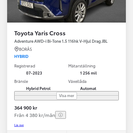
Toyota Yaris Cross
Adventure AWD-i Bi-Tone 1.5 116hk V-Hjul Drag JBL
BORÅS
HYBRID
Registrerad
Mätarställning
07-2023
1 256 mil
Bränsle
Växellåda
Hybrid Petrol
Automat
Visa mer
364 900 kr
Från 4 380 kr/mån
Läs mer