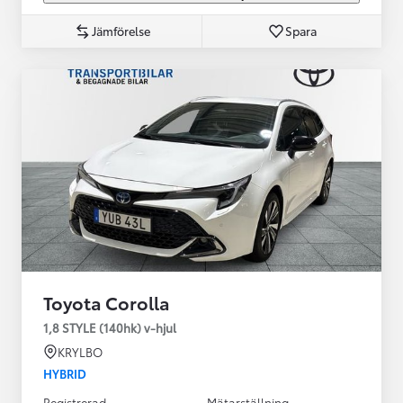
Jämförelse
Spara
Toyota Corolla
1,8 STYLE (140hk) v-hjul
KRYLBO
HYBRID
Registrerad
Mätarställning