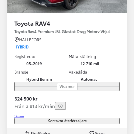
Toyota RAV4
Toyota Rav4 Premium JBL Glastak Drag Motorv Vhjul
HÄLLEFORS
HYBRID
Registrerad
Mätarställning
05-2019
12 710 mil
Bränsle
Växellåda
Hybrid Bensin
Automat
Visa mer
324 500 kr
Från 3 813 kr/mån
Läs mer
Kontakta återförsäljare
Jämförelse
Spara