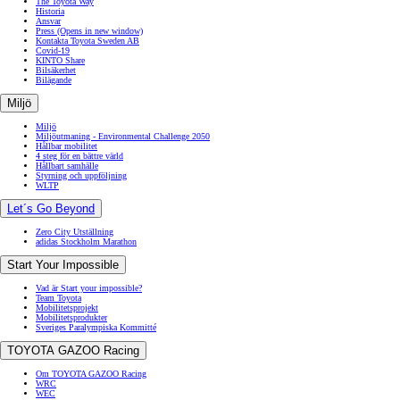
The Toyota Way
Historia
Ansvar
Press
(Opens in new window)
Kontakta Toyota Sweden AB
Covid-19
KINTO Share
Bilsäkerhet
Bilägande
Miljö
Miljö
Miljöutmaning - Environmental Challenge 2050
Hållbar mobilitet
4 steg för en bättre värld
Hållbart samhälle
Styrning och uppföljning
WLTP
Let´s Go Beyond
Zero City Utställning
adidas Stockholm Marathon
Start Your Impossible
Vad är Start your impossible?
Team Toyota
Mobilitetsprojekt
Mobilitetsprodukter
Sveriges Paralympiska Kommitté
TOYOTA GAZOO Racing
Om TOYOTA GAZOO Racing
WRC
WEC