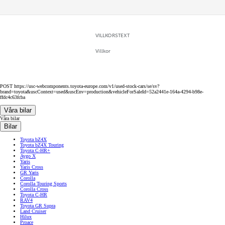
VILLKORSTEXT
Villkor
POST https://usc-webcomponents.toyota-europe.com/v1/used-stock-cars/se/sv?
brand=toyota&uscContext=used&uscEnv=production&vehicleForSaleId=52a2441e-164a-4294-b98e-
ffdc4c63fcba
Våra bilar
Våra bilar
Bilar
Toyota bZ4X
Toyota bZ4X Touring
Toyota C-HR+
Aygo X
Yaris
Yaris Cross
GR Yaris
Corolla
Corolla Touring Sports
Corolla Cross
Toyota C-HR
RAV4
Toyota GR Supra
Land Cruiser
Hilux
Proace