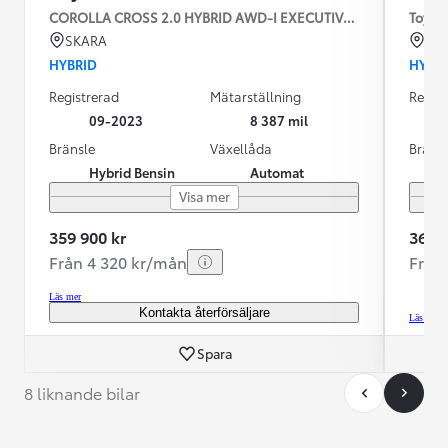
COROLLA CROSS 2.0 HYBRID AWD-I EXECUTIVE SKINN JBL
Toyota
SKARA
KR
HYBRID
HYBR
Registrerad
Mätarställning
Regist
09-2023
8 387 mil
Bränsle
Växellåda
Bräns
Hybrid Bensin
Automat
Visa mer
359 900 kr
369 9
Från 4 320 kr/mån
Från
Läs mer
Kontakta återförsäljare
Läs mer
Spara
8 liknande bilar