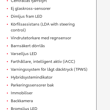
Centrallås fjärrstyrt
Ej glaskross-sensorer
Dimljus fram LED
Körfilsassistans (LDA with steering
control)
Vindrutetorkare med regnsensor
Barnsäkert dörrlås
Varselljus LED
Farthållare, intelligent aktiv (iACC)
Varningssystem för lågt däcktryck (TPWS)
Hybridsystemindikator
Parkeringssensorer bak
Immobiliser
Backkamera
Bromsljus LED