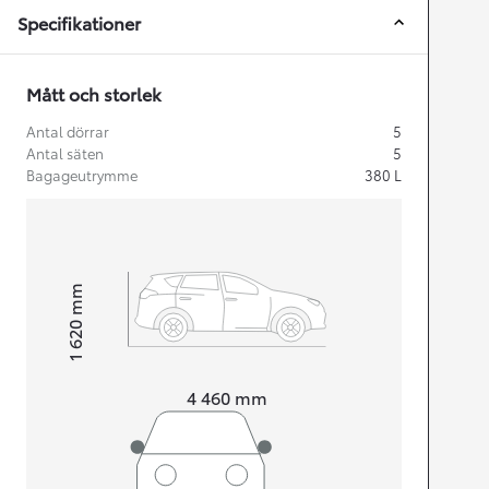
Specifikationer
Mått och storlek
Antal dörrar
5
Antal säten
5
Bagageutrymme
380
L
mm
1 620
Height
Length
4 460
mm