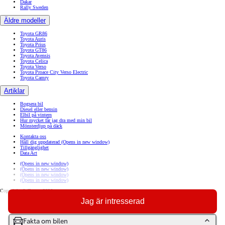
Dakar
Rally Sweden
Äldre modeller
Toyota GR86
Toyota Auris
Toyota Prius
Toyota GT86
Toyota Avensis
Toyota Celica
Toyota Verso
Toyota Proace City Verso Electric
Toyota Camry
Artiklar
Bogsera bil
Diesel eller bensin
Elbil på vintern
Hur mycket får jag dra med min bil
Mönsterdjup på däck
Kontakta oss
Håll dig uppdaterad
(Opens in new window)
Tillgänglighet
Data Act
(Opens in new window)
(Opens in new window)
(Opens in new window)
(Opens in new window)
Copyright © Toyota 2026
Jag är intresserad
Sajtpolicy
Integritetspolicy
Cookiepolicy
Sammanställning av personuppgiftsbehandlingar
Fakta om bilen