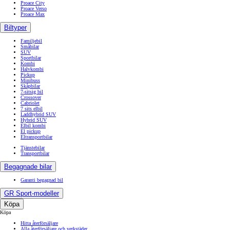
Proace City
Proace Verso
Proace Max
Biltyper
Familjebil
Småbilar
SUV
Sportbilar
Kombi
Halvkombi
Pickup
Minibuss
Skåpbilar
7-sitsig bil
Crossover
Cabriolet
7 sits elbil
Laddhybrid SUV
Hybrid SUV
Elbil kombi
El pickup
Eltransportbilar
Tjänstebilar
Transportbilar
Begagnade bilar
Garanti begagnad bil
GR Sport-modeller
Köpa
Köpa
Hitta återförsäljare
Alla återförsäljare och verkstäder