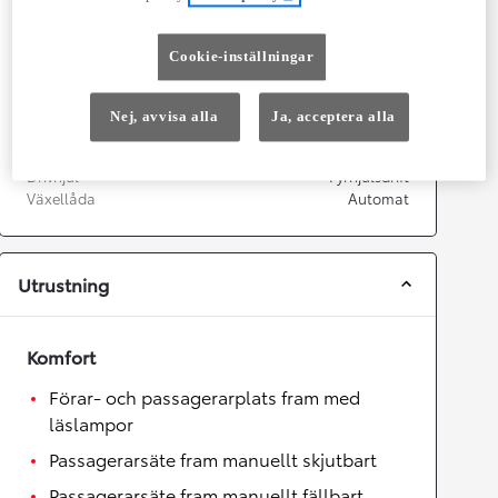
Prestanda
Topphastighet
180
km/h
Cookie-inställningar
Acceleration 0-100km/h
7,57
sekunder
Nej, avvisa alla
Ja, acceptera alla
Växellåda
Drivhjul
Fyrhjulsdrift
Växellåda
Automat
Utrustning
Komfort
Förar- och passagerarplats fram med
läslampor
Passagerarsäte fram manuellt skjutbart
Passagerarsäte fram manuellt fällbart