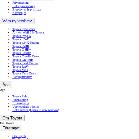
Privatleasing
Boka provkörning
Broschyrer & prislistor
Kampanjer
Våra nyhetsbrev
Toyota nyhetsbrev
Allt om elbil från Toyota
Toyota Aygo X
Toyota bZ4X
Toyota bZ4X Touring
Toyota C-HR
Toyota C-HR+
Toyota Corolla
Toyota Corolla Cross
Toyota GR Yaris
Toyota Land Cruiser
Toyota RAV4
Toyota Yaris
Toyota Yaris Cross
Fler nyhetsbrev
Äga
Äga
Toyota Relax
Finansiering
Bilförsäkring
Uppkopplade tjänster
Boka service
(Opens in new window)
Om Toyota
Om Toyota
Företaget
Om Toyota