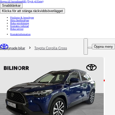
Hoppa till huvudinnehåll
(Tryck på Enter)
Snabblänkar
Klicka för att stänga räckviddsöverlägget
Prislistor & broschyrer
Hitta återförsäljare
Boka provkörning
Kontakta verkstad
Boka service
Kontaktinformation
You are here
:
Öppna meny
Begagnade bilar
Toyota Corolla Cross