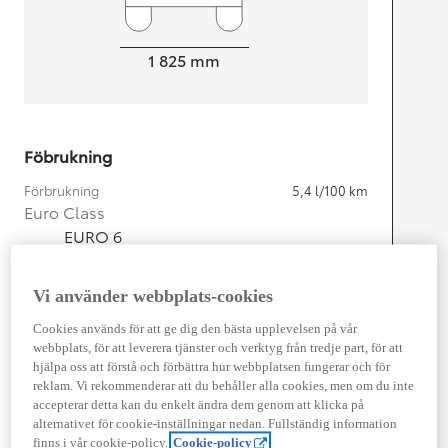
Width
1 825
mm
Föbrukning
Förbrukning
5,4
l/100 km
Euro Class
EURO 6
Kombinerad Co2
121
g/km
Vi använder webbplats-cookies
Motor
Cookies används för att ge dig den bästa upplevelsen på vår
webbplats, för att leverera tjänster och verktyg från tredje part, för att
Cylindrar
4
hjälpa oss att förstå och förbättra hur webbplatsen fungerar och för
Kapacitet
1 987
cc
reklam. Vi rekommenderar att du behåller alla cookies, men om du inte
Effekt
145
kw (197 hk)
accepterar detta kan du enkelt ändra dem genom att klicka på
alternativet för cookie-inställningar nedan. Fullständig information
finns i vår cookie-policy.
Cookie-policy