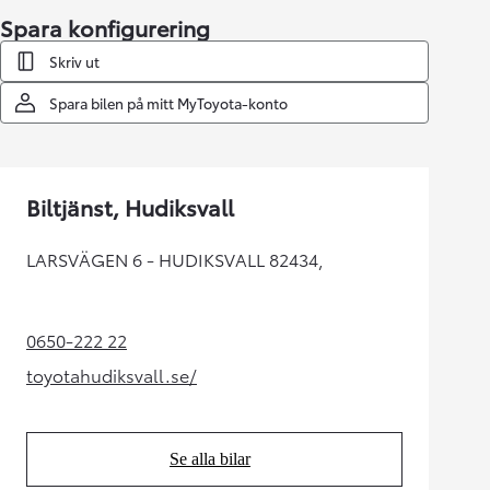
Spara konfigurering
Skriv ut
Spara bilen på mitt MyToyota-konto
Biltjänst, Hudiksvall
LARSVÄGEN 6 - HUDIKSVALL 82434,
0650-222 22
(Opens in new tab)
toyotahudiksvall.se/
(Opens in new tab)
Se alla bilar
(Opens in new tab)