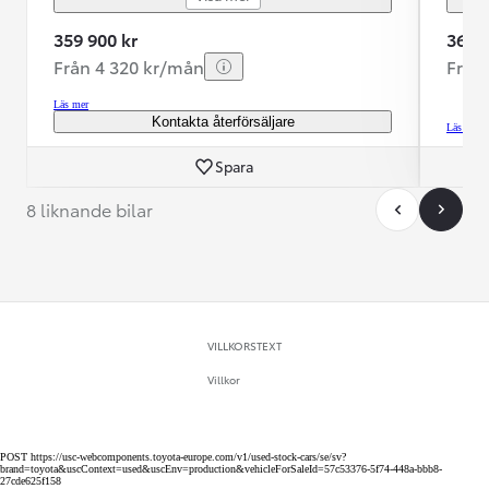
359 900 kr
369 9
Från 4 320 kr/mån
Från
Läs mer
Kontakta återförsäljare
Läs mer
Spara
8 liknande bilar
VILLKORSTEXT
Villkor
POST https://usc-webcomponents.toyota-europe.com/v1/used-stock-cars/se/sv?
brand=toyota&uscContext=used&uscEnv=production&vehicleForSaleId=57c53376-5f74-448a-bbb8-
27cde625f158