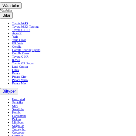
Våra bilar
Våra bilar
Bilar
Toyota bZ4X
Toyota bZ4X Touring
Toyota C-HR+
Aygo X
Yaris
Yaris Cross
GR Yaris
Corolla
Corolla Touring Sports
Corolla Cross
Toyota C-HR
RAV4
Toyota GR Supra
Land Cruiser
Hilux
Proace
Proace City
Proace Verso
Proace Max
Biltyper
Familjebil
Småbilar
SUV
Sportbilar
Kombi
Halvkombi
Pickup
Minibuss
Skåpbilar
7-sitsig bil
Crossover
Cabriolet