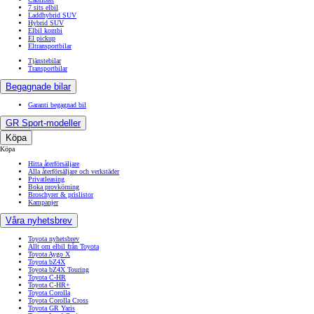
7 sits elbil
Laddhybrid SUV
Hybrid SUV
Elbil kombi
El pickup
Eltransportbilar
Tjänstebilar
Transportbilar
Begagnade bilar
Garanti begagnad bil
GR Sport-modeller
Köpa
Köpa
Hitta återförsäljare
Alla återförsäljare och verkstäder
Privatleasing
Boka provkörning
Broschyrer & prislistor
Kampanjer
Våra nyhetsbrev
Toyota nyhetsbrev
Allt om elbil från Toyota
Toyota Aygo X
Toyota bZ4X
Toyota bZ4X Touring
Toyota C-HR
Toyota C-HR+
Toyota Corolla
Toyota Corolla Cross
Toyota GR Yaris