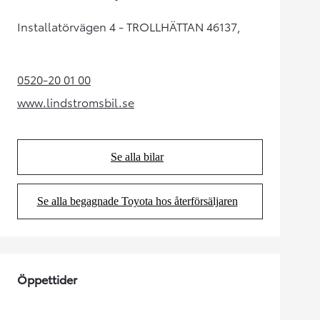
Installatörvägen 4 - TROLLHÄTTAN 46137,
0520-20 01 00
(Opens in new tab)
www.lindstromsbil.se
(Opens in new tab)
Se alla bilar
(Opens in new tab)
Se alla begagnade Toyota hos återförsäljaren
(Opens in new tab)
Öppettider