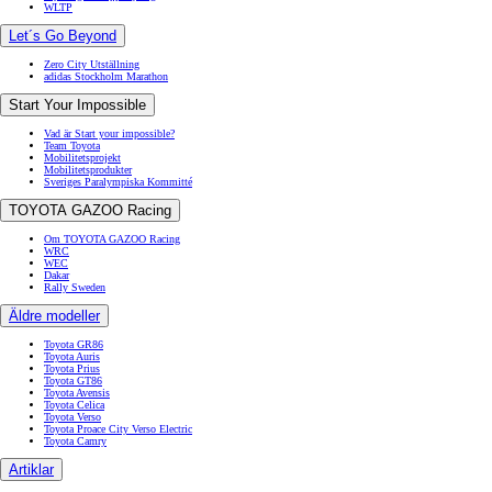
WLTP
Let´s Go Beyond
Zero City Utställning
adidas Stockholm Marathon
Start Your Impossible
Vad är Start your impossible?
Team Toyota
Mobilitetsprojekt
Mobilitetsprodukter
Sveriges Paralympiska Kommitté
TOYOTA GAZOO Racing
Om TOYOTA GAZOO Racing
WRC
WEC
Dakar
Rally Sweden
Äldre modeller
Toyota GR86
Toyota Auris
Toyota Prius
Toyota GT86
Toyota Avensis
Toyota Celica
Toyota Verso
Toyota Proace City Verso Electric
Toyota Camry
Artiklar