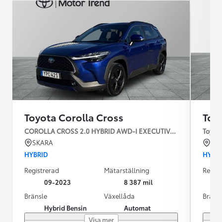
Toyota Corolla Cross
Toy
COROLLA CROSS 2.0 HYBRID AWD-I EXECUTIVE SKINN JBL
Toyota
SKARA
KR
HYBRID
HYBR
Registrerad
Mätarställning
Regist
09-2023
8 387 mil
Bränsle
Växellåda
Bräns
Hybrid Bensin
Automat
Visa mer