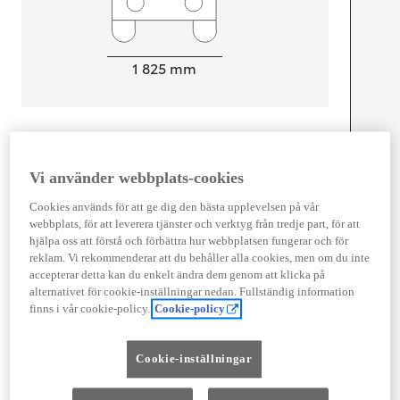
Width
1 825
mm
Föbrukning
Vi använder webbplats-cookies
Förbrukning
4,9
l/100 km
Euro Class
Cookies används för att ge dig den bästa upplevelsen på vår
EURO 6
webbplats, för att leverera tjänster och verktyg från tredje part, för att
hjälpa oss att förstå och förbättra hur webbplatsen fungerar och för
Kombinerad Co2
112
g/km
reklam. Vi rekommenderar att du behåller alla cookies, men om du inte
accepterar detta kan du enkelt ändra dem genom att klicka på
alternativet för cookie-inställningar nedan. Fullständig information
Motor
finns i vår cookie-policy.
Cookie-policy
Cylindrar
4
Kapacitet
1 798
cc
Cookie-inställningar
Effekt
103
kw (140 hk)