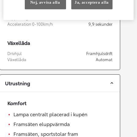
Nej, avvisa alla
Ja, acceptera alla
Prestanda
Topphastighet
170
km/h
Acceleration 0-100km/h
9,9
sekunder
Växellåda
Drivhjul
Framhjulsdrift
Växellåda
Automat
Utrustning
Komfort
Lampa centralt placerad i kupén
Framsäten eluppvärmda
Framsäten, sportstolar fram