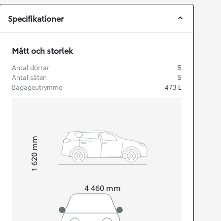
Specifikationer
Mått och storlek
Antal dörrar
5
Antal säten
5
Bagageutrymme
473
L
mm
1 620
Height
Length
4 460
mm