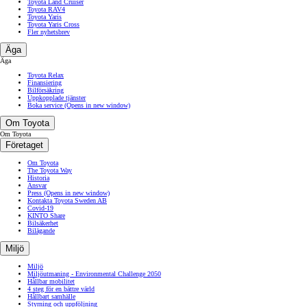
Toyota Land Cruiser
Toyota RAV4
Toyota Yaris
Toyota Yaris Cross
Fler nyhetsbrev
Äga
Äga
Toyota Relax
Finansiering
Bilförsäkring
Uppkopplade tjänster
Boka service
(Opens in new window)
Om Toyota
Om Toyota
Företaget
Om Toyota
The Toyota Way
Historia
Ansvar
Press
(Opens in new window)
Kontakta Toyota Sweden AB
Covid-19
KINTO Share
Bilsäkerhet
Bilägande
Miljö
Miljö
Miljöutmaning - Environmental Challenge 2050
Hållbar mobilitet
4 steg för en bättre värld
Hållbart samhälle
Styrning och uppföljning