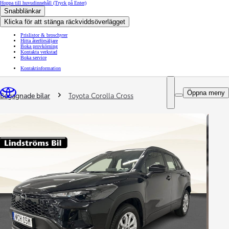
Hoppa till huvudinnehåll
(Tryck på Enter)
Snabblänkar
Klicka för att stänga räckviddsöverlägget
Prislistor & broschyrer
Hitta återförsäljare
Boka provkörning
Kontakta verkstad
Boka service
Kontaktinformation
You are here
:
Öppna meny
Begagnade bilar
Toyota Corolla Cross