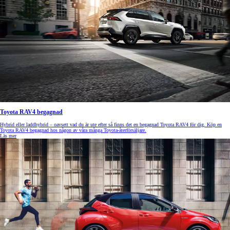
Toyota RAV4 begagnad
Hybrid eller laddhybrid – oavsett vad du är ute efter så finns det en begagnad Toyota RAV4 för dig. Köp en
Toyota RAV4 begagnad hos någon av våra många Toyota-återförsäljare.
Läs mer