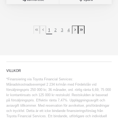
1
2
3
4
First Page
Previous page
Next page
Last Page
VILLKOR
*Finansiering via Toyota Financial Services:
Månadskostnadsexempel 2 234 kr/mån med Fördelslån vid
försäljningspris 250 000 kr, 36 månader, ord. rörlig ränta 6,69, 75 000
kr kontantinsats och 125 000 kr restskuld. Restskulden är baserad
på försäljningspris. Effektiv ränta 7,47%. Uppläggningsavgift och
aviavgift tillkommer. Med reservation för avvikelser, prisförändringar
och tryckfel. Detta är ett icke bindande finansieringsförslag från
Toyota Financial Services. Ett bindande, utförligare och individuell