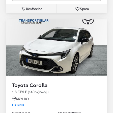
Jämförelse
Spara
Toyota Corolla
1,8 STYLE (140hk) v-hjul
KRYLBO
HYBRID
Registrerad
Mätarställning