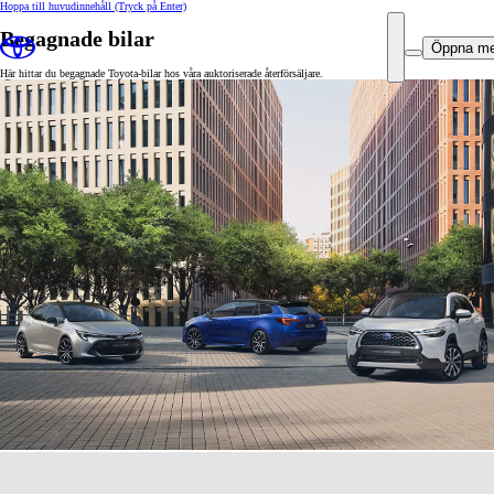
Hoppa till huvudinnehåll
(Tryck på Enter)
Begagnade bilar
Öppna m
Här hittar du begagnade Toyota-bilar hos våra auktoriserade återförsäljare.