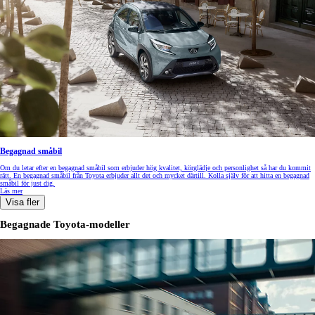
Begagnad småbil
Om du letar efter en begagnad småbil som erbjuder hög kvalitet, körglädje och personlighet så har du kommit
rätt. En begagnad småbil från Toyota erbjuder allt det och mycket därtill. Kolla själv för att hitta en begagnad
småbil för just dig.
Läs mer
Visa fler
Begagnade Toyota-modeller