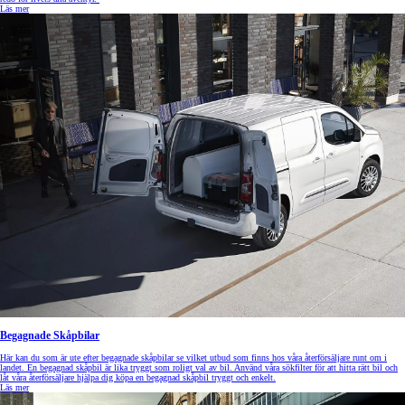
Läs mer
Begagnade Skåpbilar
Här kan du som är ute efter begagnade skåpbilar se vilket utbud som finns hos våra återförsäljare runt om i
landet. En begagnad skåpbil är lika tryggt som roligt val av bil. Använd våra sökfilter för att hitta rätt bil och
låt våra återförsäljare hjälpa dig köpa en begagnad skåpbil tryggt och enkelt.
Läs mer