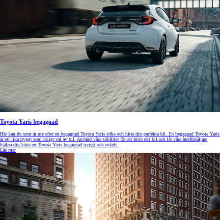
Toyota Yaris begagnad
Här kan du som är ute efter en begagnad Toyota Yaris söka och hitta din perfekta bil. En begagnad Toyota Yaris
är ett lika tryggt som roligt val av bil. Använd våra sökfilter för att hitta rätt bil och låt våra återförsäljare
hjälpa dig köpa en Toyota Yaris begagnad tryggt och enkelt.
Läs mer