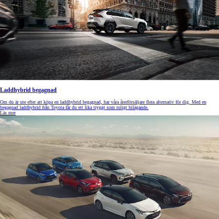
Laddhybrid begagnad
Om du är ute efter att köpa en laddhybrid begagnad, har våra återförsäljare flera alternativ för dig. Med en
begagnad laddhybrid från Toyota får du ett lika tryggt som roligt bilägande.
Läs mer