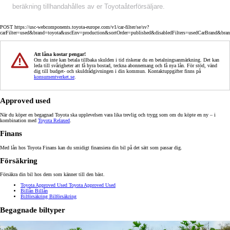
beräkning tillhandahålles av er Toyotaåterförsäljare.
POST https://usc-webcomponents.toyota-europe.com/v1/car-filter/se/sv?
carFilter=used&brand=toyota&uscEnv=production&sortOrder=published&disabledFilters=usedCarBrand&bra
Att låna kostar pengar!
Om du inte kan betala tillbaka skulden i tid riskerar du en betalningsanmärkning. Det kan
leda till svårigheter att få hyra bostad, teckna abonnemang och få nya lån. För stöd, vänd
dig till budget- och skuldrådgivningen i din kommun. Kontaktuppgifter finns på
konsumentverket.se
.
Approved used
När du köper en begagnad Toyota ska upplevelsen vara lika trevlig och trygg som om du köpte en ny – i
kombination med
Toyota Relaxed
.
Finans
Med lån hos Toyota Finans kan du smidigt finansiera din bil på det sätt som passar dig.
Försäkring
Försäkra din bil hos dem som känner till den bäst.
Toyota Approved Used
Toyota Approved Used
Billån
Billån
Bilförsäkring
Bilförsäkring
Begagnade biltyper