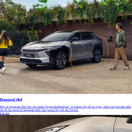
Begagnad elbil
Köp en begagnad elbil hos din lokala Toyota-återförsäljare. Vi hjälper dig till en trygg, enkel och prisvärd affär
när du har hittat en begagnad elbil som passar dig och din livsstil.
Läs mer