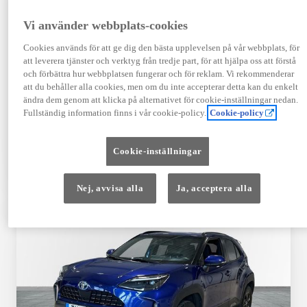
Registrerad
Mätarställning
09-2023
14 650 mil
Vi använder webbplats-cookies
Bränsle
Växellåda
Cookies används för att ge dig den bästa upplevelsen på vår webbplats, för
Hybrid Bensin
Automat
att leverera tjänster och verktyg från tredje part, för att hjälpa oss att förstå
Visa mer
och förbättra hur webbplatsen fungerar och för reklam. Vi rekommenderar
att du behåller alla cookies, men om du inte accepterar detta kan du enkelt
409 900 kr
ändra dem genom att klicka på alternativet för cookie-inställningar nedan.
Från 4 920 kr/mån
Fullständig information finns i vår cookie-policy.
Cookie-policy
Läs mer
Kontakta återförsäljare
Cookie-inställningar
Jämförelse
Spara
Nej, avvisa alla
Ja, acceptera alla