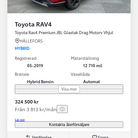
Toyota RAV4
Toyota Rav4 Premium JBL Glastak Drag Motorv Vhjul
HÄLLEFORS
HYBRID
Registrerad
Mätarställning
05-2019
12 710 mil
Bränsle
Växellåda
Hybrid Bensin
Automat
Visa mer
324 500 kr
Från 3 813 kr/mån
Läs mer
Kontakta återförsäljare
Jämförelse
Spara