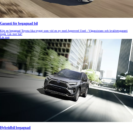
Garanti för begagnad bil
Köp en begagnad Toyota lika tryggt som vid en ny med Approved Used - Vägassistans och kvalitetsgaranti
ingår. Läs mer här!
Läs mer
Hybridbil begagnad