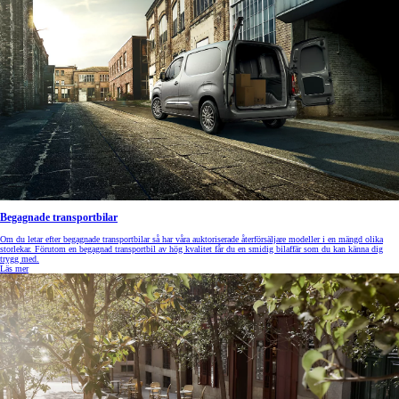
Begagnade transportbilar
Om du letar efter begagnade transportbilar så har våra auktoriserade återförsäljare modeller i en mängd olika
storlekar. Förutom en begagnad transportbil av hög kvalitet får du en smidig bilaffär som du kan känna dig
trygg med.
Läs mer