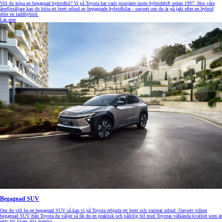
Vill du köpa en begagnad hybridbil? Vi på Toyota har varit pionjärer inom hybriddrift sedan 1997. Hos våra
återförsäljare kan du hitta ett brett utbud av begagnade hybridbilar - oavsett om du är på jakt efter en hybrid
eller en laddhybrid.
Läs mer
Begagnad SUV
Om du vill ha en begagnad SUV så kan vi på Toyota erbjuda ett brett och varierat utbud. Oavsett vilken
begagnad SUV från Toyota du väljer så får du en praktisk och pålitlig bil med Toyotas välkända kvalitet som är
redo för livets alla äventyr.