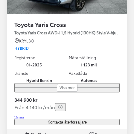
Toyota Yaris Cross
Toyota Yaris Cross AWD-i 1,5 Hybrid (130HK) Style V-hjul
KRYLBO
HYBRID
Registrerad
Mätarställning
01-2025
1 123 mil
Bränsle
Växellåda
Hybrid Bensin
Automat
Visa mer
344 900 kr
Från 4 140 kr/mån
Läs mer
Kontakta återförsäljare