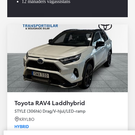
12 månaders vägassistans
Toyota RAV4 Laddhybrid
STYLE (306hk) Drag/V-hjul/LED-ramp
KRYLBO
HYBRID