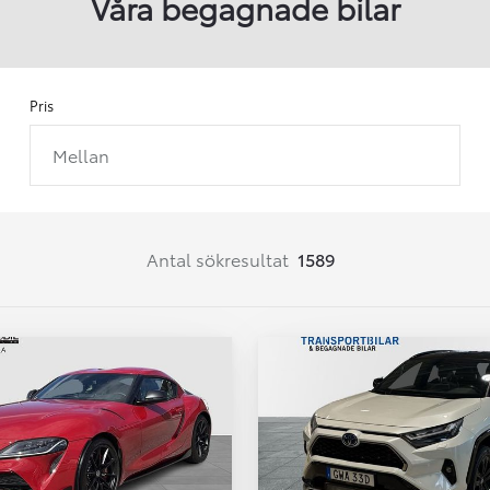
Våra begagnade bilar
Pris
Mellan
Från 257 900 kr
Från 2 535 kr/mån
Easy Billån
Corolla
Antal sökresultat
1589
HYBRID