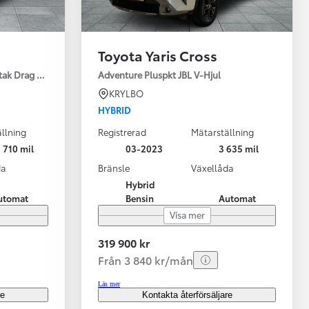
Toyota Yaris Cross
tak Drag Motorv Vhjul
Adventure Pluspkt JBL V-Hjul
KRYLBO
HYBRID
llning
Registrerad
Mätarställning
 710 mil
03-2023
3 635 mil
da
Bränsle
Växellåda
Hybrid
utomat
Bensin
Automat
Visa mer
319 900 kr
Från 3 840 kr/mån
Läs mer
re
Kontakta återförsäljare