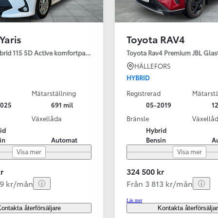
Yaris
Toyota RAV4
ybrid 115 5D Active komfortpaket
Toyota Rav4 Premium JBL Glas
HÄLLEFORS
HYBRID
Mätarställning
Registrerad
Mätarstä
2025
691 mil
05-2019
12
Växellåda
Bränsle
Växellå
id
Hybrid
in
Automat
Bensin
A
Visa mer
Visa mer
r
324 500 kr
99 kr/mån
Från 3 813 kr/mån
Läs mer
ontakta återförsäljare
Kontakta återförsälja