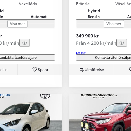
Växellåda
Bränsle
Växellå
id
Hybrid
in
Automat
Bensin
A
Visa mer
Visa mer
r
349 900 kr
70 kr/mån
Från 4 200 kr/mån
Läs mer
ontakta återförsäljare
Kontakta återförsälja
else
Spara
Jämförelse