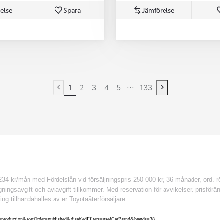
else
Spara
Jämförelse
...
1
2
3
4
5
133
Previous page
Next page
 kr/mån med Fördelslån vid försäljningspris 250 000 kr, 36 månader, ord. rör
ingsavgift och aviavgift tillkommer. Med reservation för avvikelser, prisföränd
ing tillhandahålles av er Toyotaåterförsäljare.
nv=production&sortOrder=published&disabledFilters=usedCarBrand&brands=38