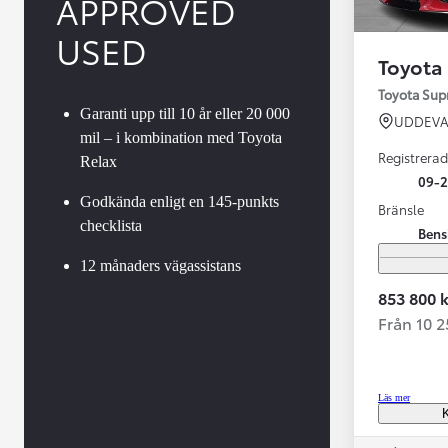
APPROVED
USED
Toyota
Toyota Su
Garanti upp till 10 år eller 20 000
UDDEVA
mil – i kombination med Toyota
Registrerad
Relax
09-
Godkända enligt en 145-punkts
Bränsle
checklista
Bens
Från 599 900 kr
Nya Corolla Cross
12 månaders vägassistans
HYBRID
853 800 k
Från 10 
Läs mer
K