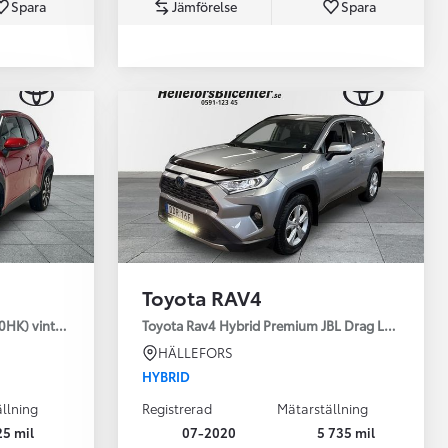
Spara
Jämförelse
Spara
Toyota Professio
När varje jobb r
Toyota RAV4
30HK) vinterhjul
Toyota Rav4 Hybrid Premium JBL Drag Led ramp V
HÄLLEFORS
HYBRID
llning
Registrerad
Mätarställning
25 mil
07-2020
5 735 mil