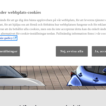
der webbplats-cookies
nds för att ge dig den bästa upplevelsen på vår webbplats, för att leverera tjänster
art, för att hjälpa oss att förstå och förbättra hur webbplatsen fungerar och för reklam
Från 569 900 kr
ar att du behåller alla cookies, men om du inte accepterar detta kan du enkelt än
Från 3 958 kr/mån
å alternativet för cookie-inställningar nedan. Fullständig information finns i vår coo
ie-policy
Yaris
HYBRID
nställningar
Nej, avvisa alla
Ja, acc