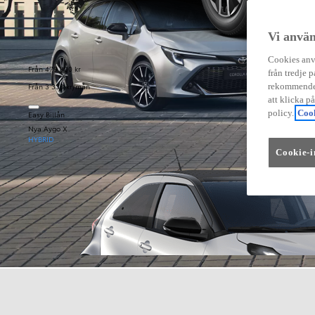
Vi använ
Cookies anvä
Från 479 900 kr
från tredje p
Från 3 333 kr/mån
rekommender
att klicka p
policy.
Cook
Easy Billån
Nya Aygo X
HYBRID
Cookie-i