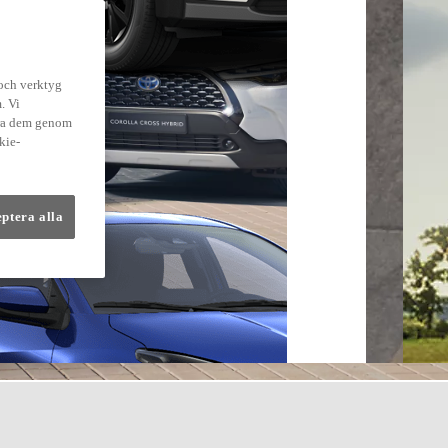
 och verktyg
. Vi
dra dem genom
kie-
eptera alla