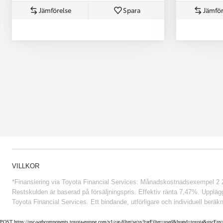
Jämförelse
Spara
Jämför
Från 852 900 kr
VILLKOR
*Finansiering via Toyota Financial Services: Månadskostnadsexempel 2 234
Restskulden är baserad på försäljningspris. Effektiv ränta 7,47%. Uppläggn
Toyota Financial Services. Ett bindande, utförligare och individuell beräkn
POST https://usc-webcomponents.toyota-europe.com/v1/car-filter/se/sv?carFilter=used&brand=toyota&uscE