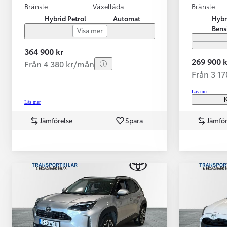
Bränsle
Växellåda
Bränsle
Hybrid Petrol
Automat
Hybr
Bens
Visa mer
364 900 kr
269 900 k
Från 4 380 kr/mån
Från 3 1
Läs mer
K
Läs mer
Jämförelse
Spara
Jämför