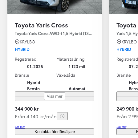
Toyota Yaris Cross
Toyota 
Toyota Yaris Cross AWD-i 1,5 Hybrid (130HK) Style V-hjul
Yaris 1,5 H
KRYLBO
KRYLBO
HYBRID
HYBRID
Registrerad
Mätarställning
Registrerad
01-2025
1 123 mil
07-
Bränsle
Växellåda
Bränsle
Hybrid
Hybr
Bensin
Automat
Bens
Visa mer
344 900 kr
249 900 k
Från 4 140 kr/mån
Från 2 9
Läs mer
Läs mer
Kontakta återförsäljare
K