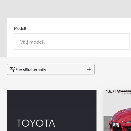
Modell
Välj modell
Från 238 900 kr
Från 2 349 kr/mån
Easy Billån
GR Yaris
Fler sökalternativ
BENSIN
TOYOTA