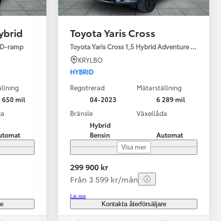
ybrid
Toyota Yaris Cross
ED-ramp
Toyota Yaris Cross 1,5 Hybrid Adventure Drag V-Hj
KRYLBO
HYBRID
llning
Registrerad
Mätarställning
Vi har Sveriges mest nöjda biläg
Nya elbil
 650 mil
04-2023
6 289 mil
Läs mer
Elbilar f
da
Bränsle
Växellåda
Hybrid
utomat
Bensin
Automat
Visa mer
299 900 kr
Från 3 599 kr/mån
Läs mer
re
Kontakta återförsäljare