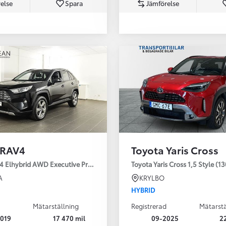
else
Spara
Jämförelse
Från 350 900 kr
Från 3 450 kr/mån
 RAV4
Toyota Yaris Cross
Easy Billån
Nya GR GT
4 Elhybrid AWD Executive Premium Drag 360-kamera JBL
Toyota Yaris Cross 1,5 Style (1
The soul lives on
A
KRYLBO
HYBRID
Mätarställning
Registrerad
Mätarstä
019
17 470 mil
09-2025
2