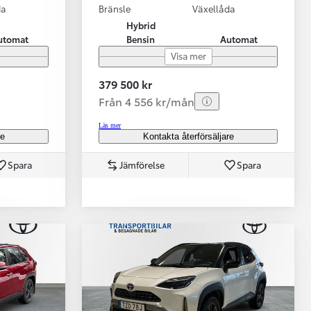
da
Bränsle
Växellåda
Hybrid
utomat
Bensin
Automat
Visa mer
379 500 kr
Från 4 556 kr/mån
Läs mer
re
Kontakta återförsäljare
Spara
Jämförelse
Spara