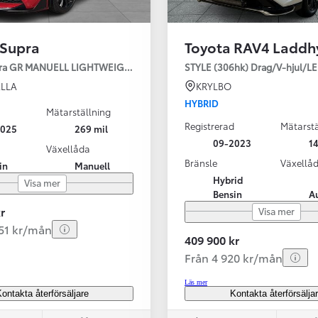
 Supra
Toyota RAV4 Laddh
pra GR MANUELL LIGHTWEIGHT EVO / OMG LEV! MOMSBIL!
STYLE (306hk) Drag/V-hjul/L
LLA
KRYLBO
HYBRID
Mätarställning
Registrerad
Mätarstä
2025
269 mil
Från 324 900 kr
09-2023
14
Växellåda
Från 3 194 kr/mån
Bränsle
Växellå
in
Manuell
Hybrid
Visa mer
Toyota C-HR
Bensin
A
HYBRID & LADDHYBRID
r
Visa mer
251 kr/mån
409 900 kr
Från 4 920 kr/mån
Läs mer
ontakta återförsäljare
Kontakta återförsälja