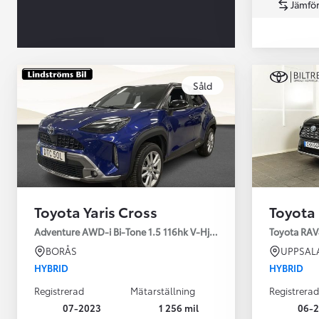
Jämför
Såld
Från 360 900 kr
Från 3 548 kr/mån
Toyota Yaris Cross
Toyota
Easy Billån
Toyota GR Supra
Adventure AWD-i Bi-Tone 1.5 116hk V-Hjul Drag JBL
Toyota RAV
BENSIN
BORÅS
UPPSAL
HYBRID
HYBRID
Registrerad
Mätarställning
Registrerad
07-2023
1 256 mil
06-2