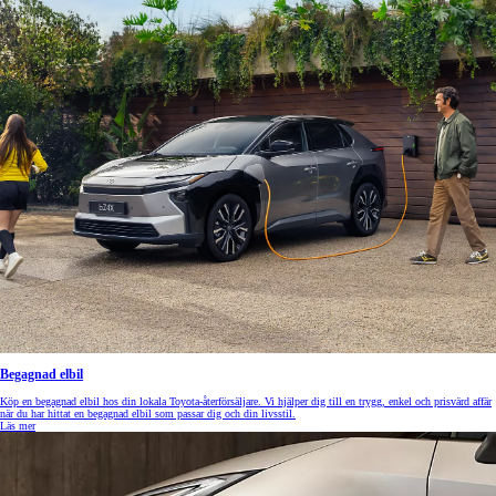
Begagnad elbil
Köp en begagnad elbil hos din lokala Toyota-återförsäljare. Vi hjälper dig till en trygg, enkel och prisvärd affär
när du har hittat en begagnad elbil som passar dig och din livsstil.
Läs mer