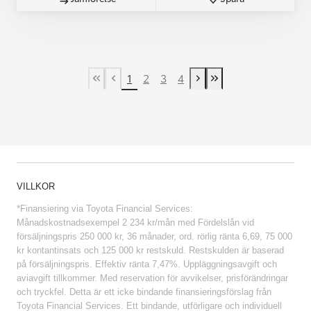
1
2
3
4
First Page
Previous page
Next page
Last Page
VILLKOR
*Finansiering via Toyota Financial Services:
Månadskostnadsexempel 2 234 kr/mån med Fördelslån vid
försäljningspris 250 000 kr, 36 månader, ord. rörlig ränta 6,69, 75 000
kr kontantinsats och 125 000 kr restskuld. Restskulden är baserad
på försäljningspris. Effektiv ränta 7,47%. Uppläggningsavgift och
aviavgift tillkommer. Med reservation för avvikelser, prisförändringar
och tryckfel. Detta är ett icke bindande finansieringsförslag från
Toyota Financial Services. Ett bindande, utförligare och individuell