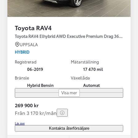
Toyota RAV4
Toyota RAV4 Elhybrid AWD Executive Premium Drag 360-kamera 
UPPSALA
HYBRID
Registrerad
Mätarställning
06-2019
17 470 mil
Bränsle
Växellåda
Hybrid Bensin
Automat
Visa mer
269 900 kr
Från 3 170 kr/mån
Läs mer
Kontakta återförsäljare