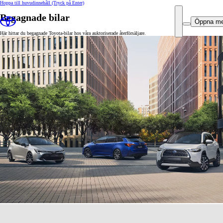
Hoppa till huvudinnehåll
(Tryck på Enter)
Begagnade bilar
Öppna m
Här hittar du begagnade Toyota-bilar hos våra auktoriserade återförsäljare.