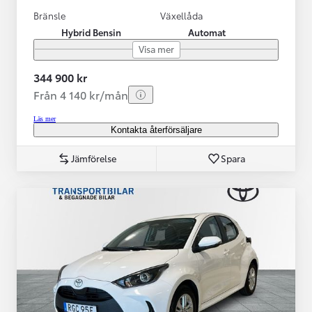
Bränsle
Växellåda
Hybrid Bensin
Automat
Visa mer
344 900 kr
Från 4 140 kr/mån
Läs mer
Kontakta återförsäljare
Jämförelse
Spara