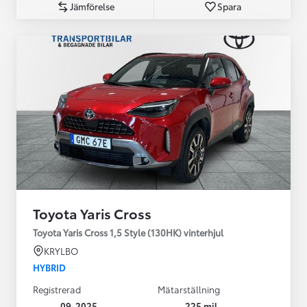
Jämförelse
Spara
Toyota Yaris Cross
Toyota Yaris Cross 1,5 Style (130HK) vinterhjul
KRYLBO
HYBRID
Registrerad
Mätarställning
09-2025
225 mil