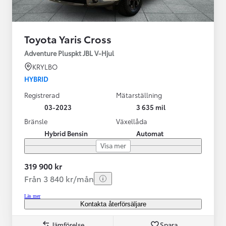
Toyota Yaris Cross
Adventure Pluspkt JBL V-Hjul
KRYLBO
HYBRID
Registrerad
Mätarställning
03-2023
3 635 mil
Bränsle
Växellåda
Hybrid Bensin
Automat
Visa mer
319 900 kr
Från 3 840 kr/mån
Läs mer
Kontakta återförsäljare
Jämförelse
Spara