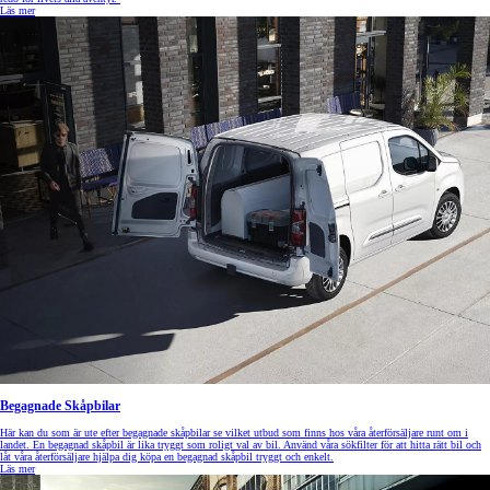
Läs mer
Begagnade Skåpbilar
Här kan du som är ute efter begagnade skåpbilar se vilket utbud som finns hos våra återförsäljare runt om i
landet. En begagnad skåpbil är lika tryggt som roligt val av bil. Använd våra sökfilter för att hitta rätt bil och
låt våra återförsäljare hjälpa dig köpa en begagnad skåpbil tryggt och enkelt.
Läs mer