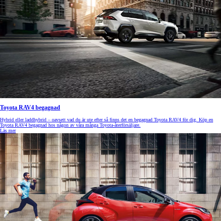
Toyota RAV4 begagnad
Hybrid eller laddhybrid – oavsett vad du är ute efter så finns det en begagnad Toyota RAV4 för dig. Köp en
Toyota RAV4 begagnad hos någon av våra många Toyota-återförsäljare.
Läs mer