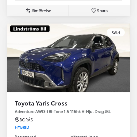
Jämförelse
Spara
Såld
Toyota Yaris Cross
Adventure AWD-i Bi-Tone 1.5 116hk V-Hjul Drag JBL
BORÅS
HYBRID
Registrerad
Mätarställning