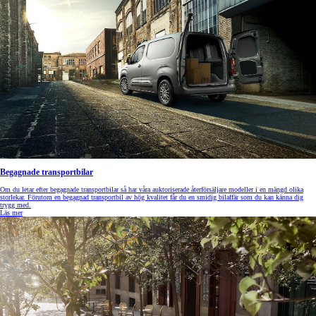
Begagnade transportbilar
Om du letar efter begagnade transportbilar så har våra auktoriserade återförsäljare modeller i en mängd olika
storlekar. Förutom en begagnad transportbil av hög kvalitet får du en smidig bilaffär som du kan känna dig
trygg med.
Läs mer