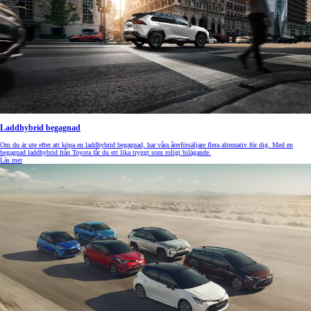
Laddhybrid begagnad
Om du är ute efter att köpa en laddhybrid begagnad, har våra återförsäljare flera alternativ för dig. Med en
begagnad laddhybrid från Toyota får du ett lika tryggt som roligt bilägande.
Läs mer