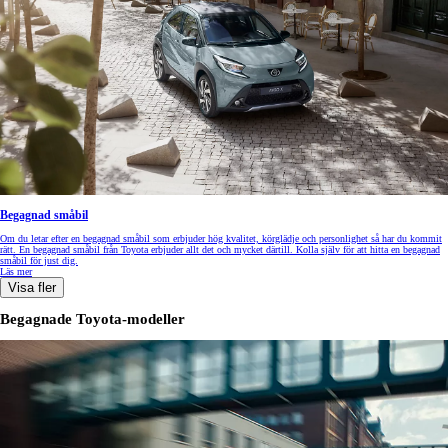
Begagnad småbil
Om du letar efter en begagnad småbil som erbjuder hög kvalitet, körglädje och personlighet så har du kommit
rätt. En begagnad småbil från Toyota erbjuder allt det och mycket därtill. Kolla själv för att hitta en begagnad
småbil för just dig.
Läs mer
Visa fler
Begagnade Toyota-modeller