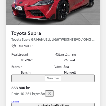
Toyota Supra
Toyota Supra GR MANUELL LIGHTWEIGHT EVO / OMG LEV! MOM
UDDEVALLA
Registrerad
Mätarställning
09-2025
269 mil
Bränsle
Växellåda
Bensin
Manuell
Visa mer
853 800 kr
Från 10 251 kr/mån
Läs mer
Kontakta återförsäljare