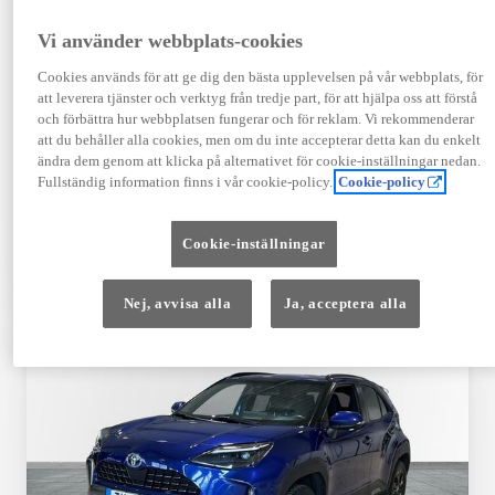
Registrerad
Mätarställning
09-2023
14 650 mil
Vi använder webbplats-cookies
Bränsle
Växellåda
Cookies används för att ge dig den bästa upplevelsen på vår webbplats, för
Hybrid Bensin
Automat
att leverera tjänster och verktyg från tredje part, för att hjälpa oss att förstå
Visa mer
och förbättra hur webbplatsen fungerar och för reklam. Vi rekommenderar
att du behåller alla cookies, men om du inte accepterar detta kan du enkelt
409 900 kr
ändra dem genom att klicka på alternativet för cookie-inställningar nedan.
Från 4 920 kr/mån
Fullständig information finns i vår cookie-policy.
Cookie-policy
Läs mer
Kontakta återförsäljare
Cookie-inställningar
Jämförelse
Spara
Nej, avvisa alla
Ja, acceptera alla