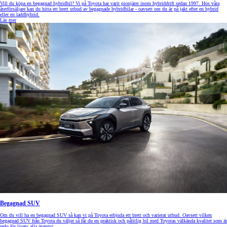
Vill du köpa en begagnad hybridbil? Vi på Toyota har varit pionjärer inom hybriddrift sedan 1997. Hos våra
återförsäljare kan du hitta ett brett utbud av begagnade hybridbilar - oavsett om du är på jakt efter en hybrid
eller en laddhybrid.
Läs mer
Begagnad SUV
Om du vill ha en begagnad SUV så kan vi på Toyota erbjuda ett brett och varierat utbud. Oavsett vilken
begagnad SUV från Toyota du väljer så får du en praktisk och pålitlig bil med Toyotas välkända kvalitet som är
redo för livets alla äventyr.