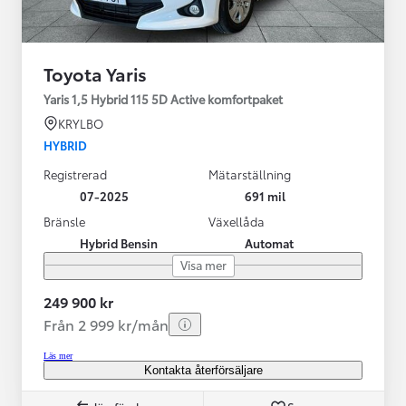
Toyota Yaris
Yaris 1,5 Hybrid 115 5D Active komfortpaket
KRYLBO
HYBRID
Registrerad
Mätarställning
07-2025
691 mil
Bränsle
Växellåda
Hybrid Bensin
Automat
Visa mer
249 900 kr
Från 2 999 kr/mån
Läs mer
Kontakta återförsäljare