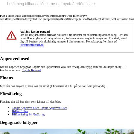
beräkning tillhandahålles av er Toyotaåterförsäljare.
POST https://usc-webcomponents.toyota-europe.com/v1/car-filter/se/sv?
carFilter=used&brand=toyota&uscEnv=production&sortOrder=published&disabledFilters=usedCarBrand&bra
Att låna kostar pengar!
Om du inte kan betala tillbaka skulden i tid riskerar du en betalningsanmärkning. Det kan
leda till svårigheter att få hyra bostad, teckna abonnemang och få nya lån. För stöd, vänd
dig till budget- och skuldrådgivningen i din kommun. Kontaktuppgifter finns på
konsumentverket.se
.
Approved used
När du köper en begagnad Toyota ska upplevelsen vara lika trevlig och trygg som om du köpte en ny – i
kombination med
Toyota Relaxed
.
Finans
Med lån hos Toyota Finans kan du smidigt finansiera din bil på det sätt som passar dig.
Försäkring
Försäkra din bil hos dem som känner till den bäst.
Toyota Approved Used
Toyota Approved Used
Billån
Billån
Bilförsäkring
Bilförsäkring
Begagnade biltyper