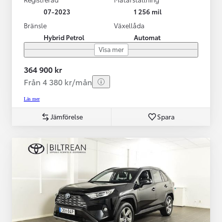
07-2023
1 256 mil
Bränsle
Växellåda
Hybrid Petrol
Automat
Visa mer
364 900 kr
Från 4 380 kr/mån
Läs mer
Jämförelse
Spara