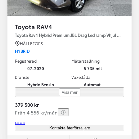
Toyota RAV4
Toyota Rav4 Hybrid Premium JBL Drag Led ramp Vhjul motorv
HÄLLEFORS
HYBRID
Registrerad
Mätarställning
07-2020
5 735 mil
Bränsle
Växellåda
Hybrid Bensin
Automat
Visa mer
379 500 kr
Från 4 556 kr/mån
Läs mer
Kontakta återförsäljare