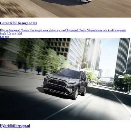
Garanti för begagnad bil
Köp en begagnad Toyota lika tryggt som vid en ny med Approved Used - Vägassistans och kvalitetsgaranti
ingår. Läs mer här!
Läs mer
Hybridbil begagnad