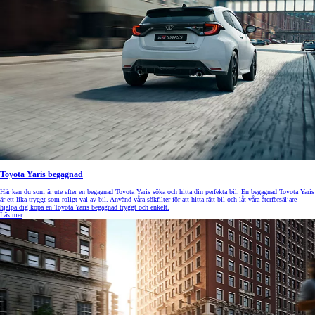
Toyota Yaris begagnad
Här kan du som är ute efter en begagnad Toyota Yaris söka och hitta din perfekta bil. En begagnad Toyota Yaris
är ett lika tryggt som roligt val av bil. Använd våra sökfilter för att hitta rätt bil och låt våra återförsäljare
hjälpa dig köpa en Toyota Yaris begagnad tryggt och enkelt.
Läs mer