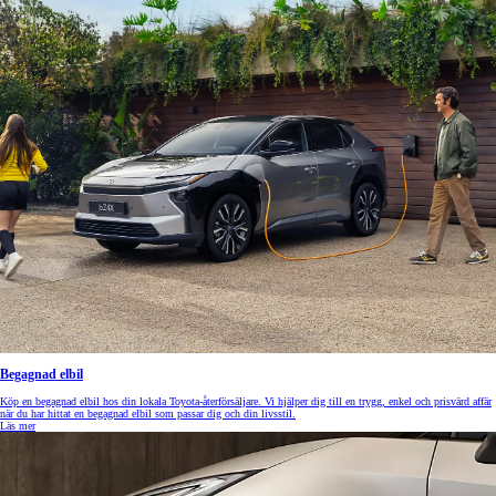
Begagnad elbil
Köp en begagnad elbil hos din lokala Toyota-återförsäljare. Vi hjälper dig till en trygg, enkel och prisvärd affär
när du har hittat en begagnad elbil som passar dig och din livsstil.
Läs mer