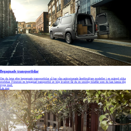
Begagnade transportbilar
Om du letar efter begagnade transportbilar så har våra auktoriserade återförsäljare modeller i en mängd olika
storlekar. Förutom en begagnad transportbil av hög kvalitet får du en smidig bilaffär som du kan känna dig
trygg med.
Läs mer