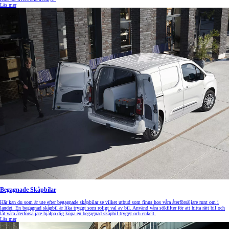
Läs mer
Begagnade Skåpbilar
Här kan du som är ute efter begagnade skåpbilar se vilket utbud som finns hos våra återförsäljare runt om i
landet. En begagnad skåpbil är lika tryggt som roligt val av bil. Använd våra sökfilter för att hitta rätt bil och
låt våra återförsäljare hjälpa dig köpa en begagnad skåpbil tryggt och enkelt.
Läs mer