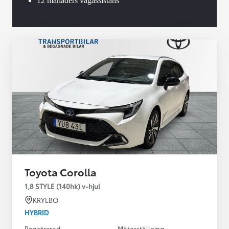
12 månaders vägassistans
Toyota Corolla
1,8 STYLE (140hk) v-hjul
KRYLBO
HYBRID
Registrerad
Mätarställning