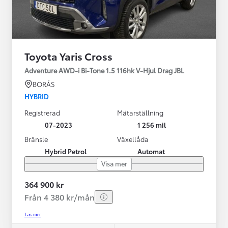
Toyota Yaris Cross
Adventure AWD-i Bi-Tone 1.5 116hk V-Hjul Drag JBL
BORÅS
HYBRID
Registrerad
Mätarställning
07-2023
1 256 mil
Bränsle
Växellåda
Hybrid Petrol
Automat
Visa mer
364 900 kr
Från 4 380 kr/mån
Läs mer