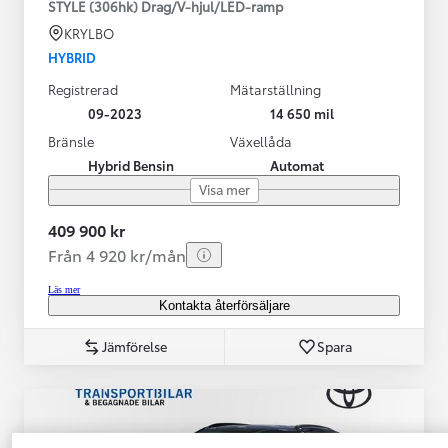
STYLE (306hk) Drag/V-hjul/LED-ramp
KRYLBO
HYBRID
Registrerad
Mätarställning
09-2023
14 650 mil
Bränsle
Växellåda
Hybrid Bensin
Automat
Visa mer
409 900 kr
Från 4 920 kr/mån
Läs mer
Kontakta återförsäljare
Jämförelse
Spara