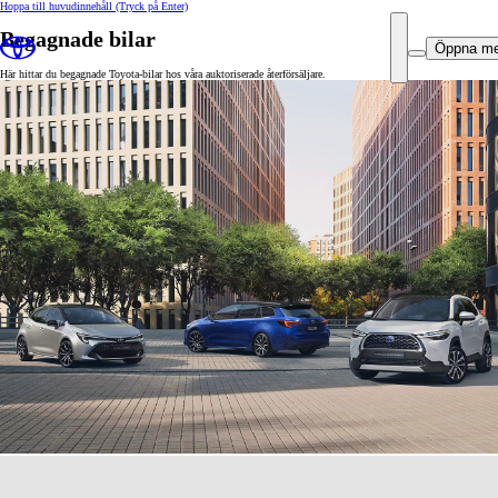
Hoppa till huvudinnehåll
(Tryck på Enter)
Begagnade bilar
Öppna m
Här hittar du begagnade Toyota-bilar hos våra auktoriserade återförsäljare.