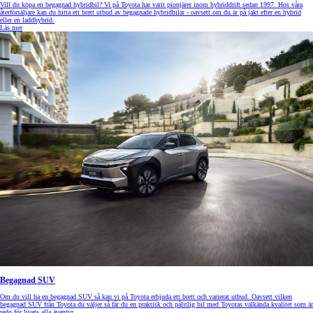
Vill du köpa en begagnad hybridbil? Vi på Toyota har varit pionjärer inom hybriddrift sedan 1997. Hos våra
återförsäljare kan du hitta ett brett utbud av begagnade hybridbilar - oavsett om du är på jakt efter en hybrid
eller en laddhybrid.
Läs mer
Begagnad SUV
Om du vill ha en begagnad SUV så kan vi på Toyota erbjuda ett brett och varierat utbud. Oavsett vilken
begagnad SUV från Toyota du väljer så får du en praktisk och pålitlig bil med Toyotas välkända kvalitet som är
redo för livets alla äventyr.