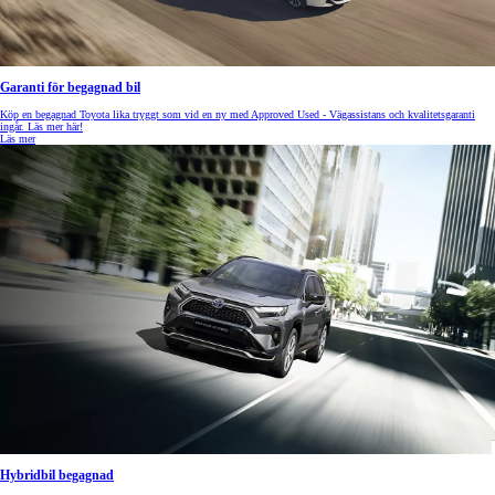
Garanti för begagnad bil
Köp en begagnad Toyota lika tryggt som vid en ny med Approved Used - Vägassistans och kvalitetsgaranti
ingår. Läs mer här!
Läs mer
Hybridbil begagnad