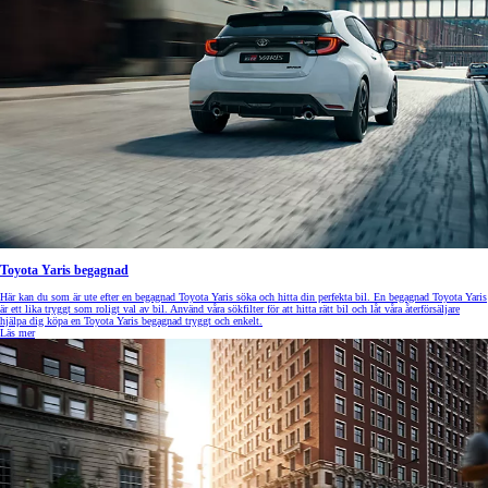
Toyota Yaris begagnad
Här kan du som är ute efter en begagnad Toyota Yaris söka och hitta din perfekta bil. En begagnad Toyota Yaris
är ett lika tryggt som roligt val av bil. Använd våra sökfilter för att hitta rätt bil och låt våra återförsäljare
hjälpa dig köpa en Toyota Yaris begagnad tryggt och enkelt.
Läs mer