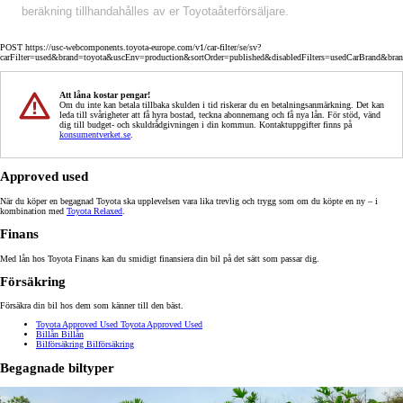
beräkning tillhandahålles av er Toyotaåterförsäljare.
POST https://usc-webcomponents.toyota-europe.com/v1/car-filter/se/sv?
carFilter=used&brand=toyota&uscEnv=production&sortOrder=published&disabledFilters=usedCarBrand&bra
Att låna kostar pengar!
Om du inte kan betala tillbaka skulden i tid riskerar du en betalningsanmärkning. Det kan
leda till svårigheter att få hyra bostad, teckna abonnemang och få nya lån. För stöd, vänd
dig till budget- och skuldrådgivningen i din kommun. Kontaktuppgifter finns på
konsumentverket.se
.
Approved used
När du köper en begagnad Toyota ska upplevelsen vara lika trevlig och trygg som om du köpte en ny – i
kombination med
Toyota Relaxed
.
Finans
Med lån hos Toyota Finans kan du smidigt finansiera din bil på det sätt som passar dig.
Försäkring
Försäkra din bil hos dem som känner till den bäst.
Toyota Approved Used
Toyota Approved Used
Billån
Billån
Bilförsäkring
Bilförsäkring
Begagnade biltyper