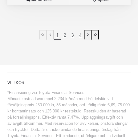
1
2
3
4
First Page
Previous page
Next page
Last Page
VILLKOR
*Finansiering via Toyota Financial Services:
Månadskostnadsexempel 2 234 kr/mån med Fördelslån vid
försäljningspris 250 000 kr, 36 månader, ord. rörlig ränta 6,69, 75 000
kr kontantinsats och 125 000 kr restskuld. Restskulden är baserad
på försäljningspris. Effektiv ränta 7,47%. Uppläggningsavgift och
aviavgift tillkommer. Med reservation för avvikelser, prisförändringar
och tryckfel. Detta är ett icke bindande finansieringsförslag från
Toyota Financial Services. Ett bindande, utförligare och individuell