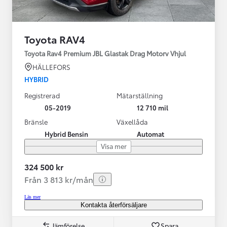
Toyota RAV4
Toyota Rav4 Premium JBL Glastak Drag Motorv Vhjul
HÄLLEFORS
HYBRID
Registrerad
Mätarställning
05-2019
12 710 mil
Bränsle
Växellåda
Hybrid Bensin
Automat
Visa mer
324 500 kr
Från 3 813 kr/mån
Läs mer
Kontakta återförsäljare
Jämförelse
Spara