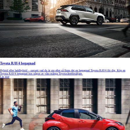
Toyota RAV4 begagnad
Hybrid eller laddhybrid – oavsett vad du är ute efter så finns det en begagnad Toyota RAV4 för dig. Köp en
Toyota RAV4 begagnad hos någon av våra många Toyota-återförsäljare.
Läs mer