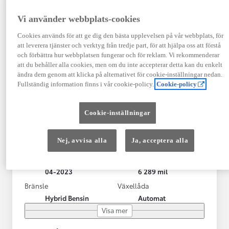
Vi använder webbplats-cookies
Cookies används för att ge dig den bästa upplevelsen på vår webbplats, för
att leverera tjänster och verktyg från tredje part, för att hjälpa oss att förstå
och förbättra hur webbplatsen fungerar och för reklam. Vi rekommenderar
att du behåller alla cookies, men om du inte accepterar detta kan du enkelt
ändra dem genom att klicka på alternativet för cookie-inställningar nedan.
Fullständig information finns i vår cookie-policy.
Cookie-policy
Toyota Yaris Cross
Cookie-inställningar
Toyota Yaris Cross 1,5 Hybrid Adventure Drag V-Hjul
KRYLBO
Nej, avvisa alla
Ja, acceptera alla
HYBRID
Registrerad
Mätarställning
04-2023
6 289 mil
Bränsle
Växellåda
Hybrid Bensin
Automat
Visa mer