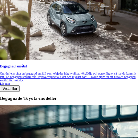
Begagnad småbil
Om du letar efter en begagnad småbil som erbjuder hög kvalitet, körglädje och personlighet så har du kommit
rätt. En begagnad småbil från Toyota erbjuder allt det och mycket därtill. Kolla själv för att hitta en begagnad
småbil för just dig.
Läs mer
Visa fler
Begagnade Toyota-modeller