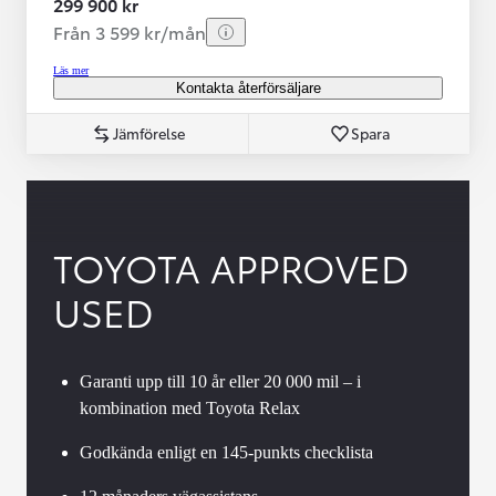
299 900 kr
Från 3 599 kr/mån
Läs mer
Kontakta återförsäljare
Jämförelse
Spara
TOYOTA APPROVED
USED
Garanti upp till 10 år eller 20 000 mil – i
kombination med Toyota Relax
Godkända enligt en 145-punkts checklista