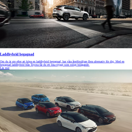
Laddhybrid begagnad
Om du är ute efter att köpa en laddhybrid begagnad, har våra återförsäljare flera alternativ för dig. Med en
begagnad laddhybrid från Toyota får du ett lika tryggt som roligt bilägande.
Läs mer