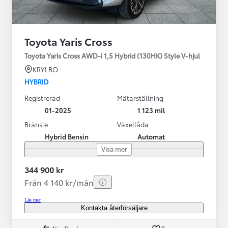
Toyota Yaris Cross
Toyota Yaris Cross AWD-i 1,5 Hybrid (130HK) Style V-hjul
KRYLBO
HYBRID
Registrerad
Mätarställning
01-2025
1 123 mil
Bränsle
Växellåda
Hybrid Bensin
Automat
Visa mer
344 900 kr
Från 4 140 kr/mån
Läs mer
Kontakta återförsäljare