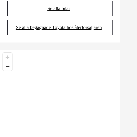
Se alla bilar
(Opens in new tab)
Se alla begagnade Toyota hos återförsäljaren
(Opens in new tab)