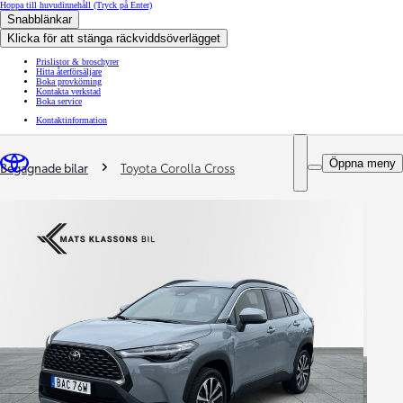
Hoppa till huvudinnehåll
(Tryck på Enter)
Snabblänkar
Klicka för att stänga räckviddsöverlägget
Prislistor & broschyrer
Hitta återförsäljare
Boka provkörning
Kontakta verkstad
Boka service
Kontaktinformation
You are here
:
Öppna meny
Begagnade bilar
Toyota Corolla Cross