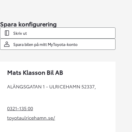
Spara konfigurering
Skriv ut
Spara bilen på mitt MyToyota-konto
Mats Klasson Bil AB
ALÄNGSGATAN 1 - ULRICEHAMN 52337,
0321-135 00
(Opens in new tab)
toyotaulricehamn.se/
(Opens in new tab)