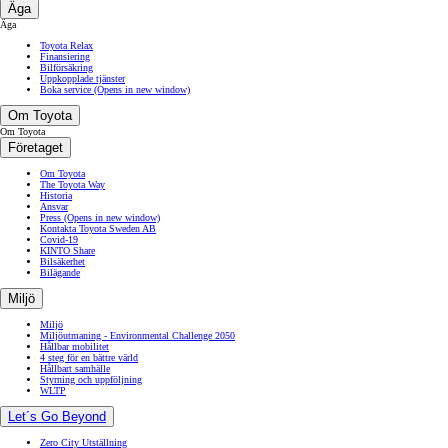
Äga
Äga
Toyota Relax
Finansiering
Bilförsäkring
Uppkopplade tjänster
Boka service
(Opens in new window)
Om Toyota
Om Toyota
Företaget
Om Toyota
The Toyota Way
Historia
Ansvar
Press
(Opens in new window)
Kontakta Toyota Sweden AB
Covid-19
KINTO Share
Bilsäkerhet
Bilägande
Miljö
Miljö
Miljöutmaning - Environmental Challenge 2050
Hållbar mobilitet
4 steg för en bättre värld
Hållbart samhälle
Styrning och uppföljning
WLTP
Let´s Go Beyond
Zero City Utställning