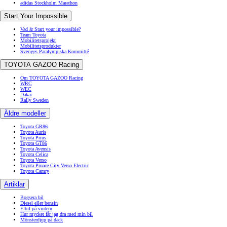
adidas Stockholm Marathon
Start Your Impossible
Vad är Start your impossible?
Team Toyota
Mobilitetsprojekt
Mobilitetsprodukter
Sveriges Paralympiska Kommitté
TOYOTA GAZOO Racing
Om TOYOTA GAZOO Racing
WRC
WEC
Dakar
Rally Sweden
Äldre modeller
Toyota GR86
Toyota Auris
Toyota Prius
Toyota GT86
Toyota Avensis
Toyota Celica
Toyota Verso
Toyota Proace City Verso Electric
Toyota Camry
Artiklar
Bogsera bil
Diesel eller bensin
Elbil på vintern
Hur mycket får jag dra med min bil
Mönsterdjup på däck