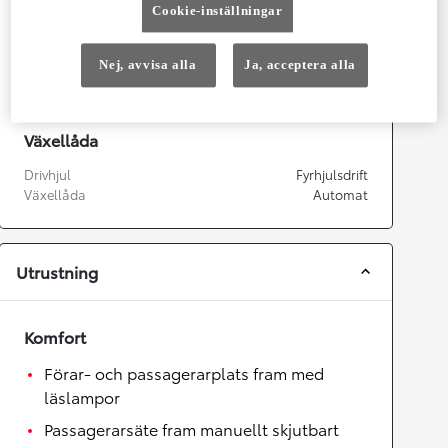
Cookie-inställningar
Prestanda
Topphastighet
180
km/h
Nej, avvisa alla
Ja, acceptera alla
Acceleration 0-100km/h
7,57
sekunder
Växellåda
Drivhjul
Fyrhjulsdrift
Växellåda
Automat
Utrustning
Komfort
Förar- och passagerarplats fram med
läslampor
Passagerarsäte fram manuellt skjutbart