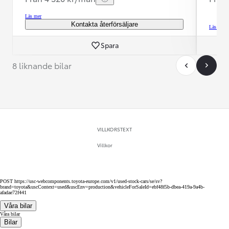
Läs mer
Kontakta återförsäljare
Läs mer
Spara
8 liknande bilar
VILLKORSTEXT
Villkor
POST https://usc-webcomponents.toyota-europe.com/v1/used-stock-cars/se/sv?
brand=toyota&uscContext=used&uscEnv=production&vehicleForSaleId=ebf48f5b-dbea-419a-9a4b-
afadae72f441
Våra bilar
Våra bilar
Bilar