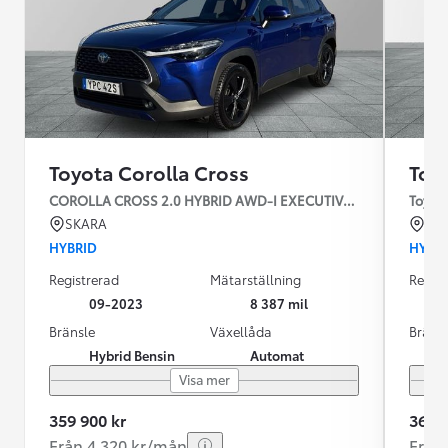
Toyota Corolla Cross
Toy
COROLLA CROSS 2.0 HYBRID AWD-I EXECUTIVE SKINN JBL
Toyota
SKARA
KR
HYBRID
HYBR
Registrerad
Mätarställning
Regist
09-2023
8 387 mil
Bränsle
Växellåda
Bräns
Hybrid Bensin
Automat
Visa mer
359 900 kr
369 9
Från 4 320 kr/mån
Från