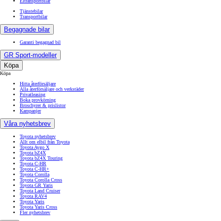
Eltransportbilar
Tjänstebilar
Transportbilar
Begagnade bilar
Garanti begagnad bil
GR Sport-modeller
Köpa
Köpa
Hitta återförsäljare
Alla återförsäljare och verkstäder
Privatleasing
Boka provkörning
Broschyrer & prislistor
Kampanjer
Våra nyhetsbrev
Toyota nyhetsbrev
Allt om elbil från Toyota
Toyota Aygo X
Toyota bZ4X
Toyota bZ4X Touring
Toyota C-HR
Toyota C-HR+
Toyota Corolla
Toyota Corolla Cross
Toyota GR Yaris
Toyota Land Cruiser
Toyota RAV4
Toyota Yaris
Toyota Yaris Cross
Fler nyhetsbrev