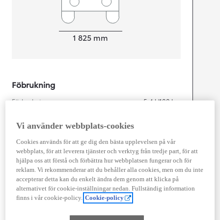
Width
1 825
mm
Föbrukning
Förbrukning
5,4
l/100 km
Euro Class
EURO 6
Vi använder webbplats-cookies
Kombinerad Co2
121
g/km
Cookies används för att ge dig den bästa upplevelsen på vår
webbplats, för att leverera tjänster och verktyg från tredje part, för att
hjälpa oss att förstå och förbättra hur webbplatsen fungerar och för
Motor
reklam. Vi rekommenderar att du behåller alla cookies, men om du inte
accepterar detta kan du enkelt ändra dem genom att klicka på
Cylindrar
4
alternativet för cookie-inställningar nedan. Fullständig information
Kapacitet
1 987
cc
finns i vår cookie-policy.
Cookie-policy
Effekt
145
kw (197 hk)