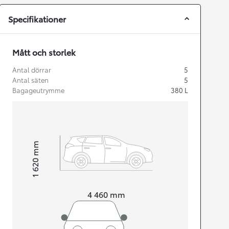
Specifikationer
Mått och storlek
Antal dörrar
5
Antal säten
5
Bagageutrymme
380
L
mm
1 620
Height
Length
4 460
mm