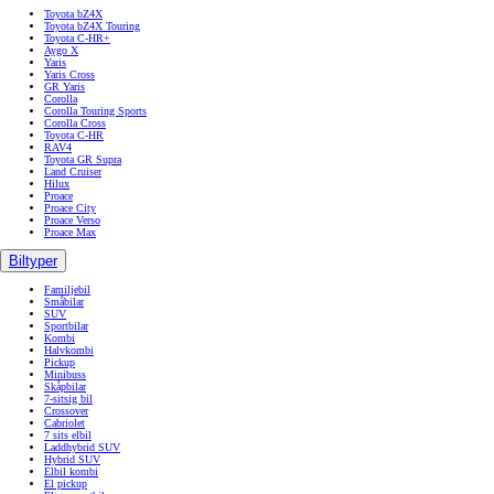
Toyota bZ4X
Toyota bZ4X Touring
Toyota C-HR+
Aygo X
Yaris
Yaris Cross
GR Yaris
Corolla
Corolla Touring Sports
Corolla Cross
Toyota C-HR
RAV4
Toyota GR Supra
Land Cruiser
Hilux
Proace
Proace City
Proace Verso
Proace Max
Biltyper
Familjebil
Småbilar
SUV
Sportbilar
Kombi
Halvkombi
Pickup
Minibuss
Skåpbilar
7-sitsig bil
Crossover
Cabriolet
7 sits elbil
Laddhybrid SUV
Hybrid SUV
Elbil kombi
El pickup