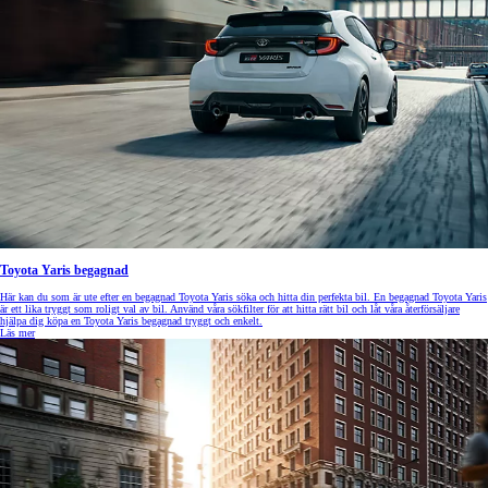
Toyota Yaris begagnad
Här kan du som är ute efter en begagnad Toyota Yaris söka och hitta din perfekta bil. En begagnad Toyota Yaris
är ett lika tryggt som roligt val av bil. Använd våra sökfilter för att hitta rätt bil och låt våra återförsäljare
hjälpa dig köpa en Toyota Yaris begagnad tryggt och enkelt.
Läs mer