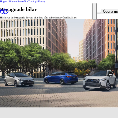
Hoppa till huvudinnehåll
(Tryck på Enter)
Begagnade bilar
Öppna m
Här hittar du begagnade Toyota-bilar hos våra auktoriserade återförsäljare.