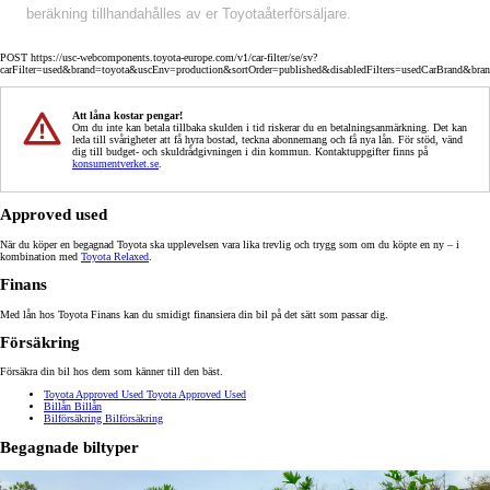
beräkning tillhandahålles av er Toyotaåterförsäljare.
POST https://usc-webcomponents.toyota-europe.com/v1/car-filter/se/sv?
carFilter=used&brand=toyota&uscEnv=production&sortOrder=published&disabledFilters=usedCarBrand&bra
Att låna kostar pengar!
Om du inte kan betala tillbaka skulden i tid riskerar du en betalningsanmärkning. Det kan
leda till svårigheter att få hyra bostad, teckna abonnemang och få nya lån. För stöd, vänd
dig till budget- och skuldrådgivningen i din kommun. Kontaktuppgifter finns på
konsumentverket.se
.
Approved used
När du köper en begagnad Toyota ska upplevelsen vara lika trevlig och trygg som om du köpte en ny – i
kombination med
Toyota Relaxed
.
Finans
Med lån hos Toyota Finans kan du smidigt finansiera din bil på det sätt som passar dig.
Försäkring
Försäkra din bil hos dem som känner till den bäst.
Toyota Approved Used
Toyota Approved Used
Billån
Billån
Bilförsäkring
Bilförsäkring
Begagnade biltyper