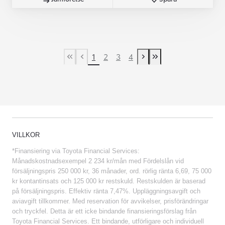
1
2
3
4
First Page
Previous page
Next page
Last Page
VILLKOR
*Finansiering via Toyota Financial Services:
Månadskostnadsexempel 2 234 kr/mån med Fördelslån vid
försäljningspris 250 000 kr, 36 månader, ord. rörlig ränta 6,69, 75 000
kr kontantinsats och 125 000 kr restskuld. Restskulden är baserad
på försäljningspris. Effektiv ränta 7,47%. Uppläggningsavgift och
aviavgift tillkommer. Med reservation för avvikelser, prisförändringar
och tryckfel. Detta är ett icke bindande finansieringsförslag från
Toyota Financial Services. Ett bindande, utförligare och individuell