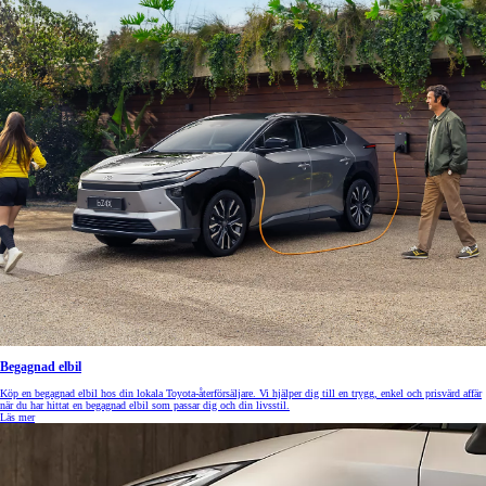
Begagnad elbil
Köp en begagnad elbil hos din lokala Toyota-återförsäljare. Vi hjälper dig till en trygg, enkel och prisvärd affär
när du har hittat en begagnad elbil som passar dig och din livsstil.
Läs mer