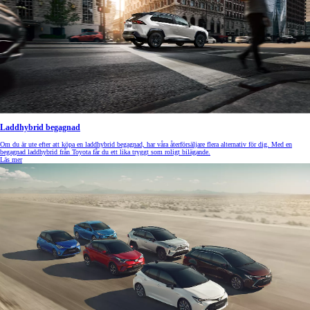
Laddhybrid begagnad
Om du är ute efter att köpa en laddhybrid begagnad, har våra återförsäljare flera alternativ för dig. Med en
begagnad laddhybrid från Toyota får du ett lika tryggt som roligt bilägande.
Läs mer