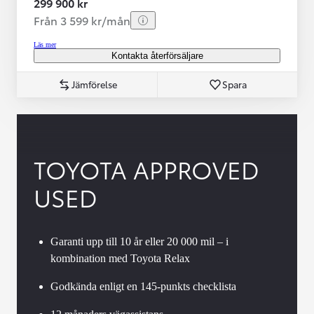
299 900 kr
Från 3 599 kr/mån
Läs mer
Kontakta återförsäljare
Jämförelse
Spara
TOYOTA APPROVED
USED
Garanti upp till 10 år eller 20 000 mil – i
kombination med Toyota Relax
Godkända enligt en 145-punkts checklista