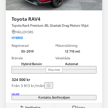
Toyota RAV4
Toyota Rav4 Premium JBL Glastak Drag Motorv Vhjul
HÄLLEFORS
HYBRID
Registrerad
Mätarställning
05-2019
12 710 mil
Bränsle
Växellåda
Hybrid Bensin
Automat
Visa mer
324 500 kr
Från 3 813 kr/mån
Läs mer
Kontakta återförsäljare
Jämförelse
Spara