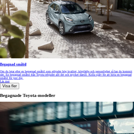
Begagnad småbil
Om du letar efter en begagnad småbil som erbjuder hög kvalitet, körglädje och personlighet så har du kommit
rätt. En begagnad småbil från Toyota erbjuder allt det och mycket därtill. Kolla själv för att hitta en begagnad
småbil för just dig.
Läs mer
Visa fler
Begagnade Toyota-modeller