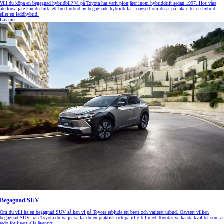
Vill du köpa en begagnad hybridbil? Vi på Toyota har varit pionjärer inom hybriddrift sedan 1997. Hos våra
återförsäljare kan du hitta ett brett utbud av begagnade hybridbilar - oavsett om du är på jakt efter en hybrid
eller en laddhybrid.
Läs mer
Begagnad SUV
Om du vill ha en begagnad SUV så kan vi på Toyota erbjuda ett brett och varierat utbud. Oavsett vilken
begagnad SUV från Toyota du väljer så får du en praktisk och pålitlig bil med Toyotas välkända kvalitet som är
redo för livets alla äventyr.