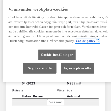
Vi använder webbplats-cookies
Cookies används för att ge dig den bästa upplevelsen på vår webbplats, för
att leverera tjänster och verktyg från tredje part, för att hjälpa oss att förstå
och förbättra hur webbplatsen fungerar och för reklam. Vi rekommenderar
att du behåller alla cookies, men om du inte accepterar detta kan du enkelt
ändra dem genom att klicka på alternativet för cookie-inställningar nedan.
Fullständig information finns i vår cookie-policy.
Cookie-policy
Toyota Yaris Cross
Cookie-inställningar
Toyota Yaris Cross 1,5 Hybrid Adventure Drag V-Hjul
KRYLBO
Nej, avvisa alla
Ja, acceptera alla
HYBRID
Registrerad
Mätarställning
04-2023
6 289 mil
Bränsle
Växellåda
Hybrid Bensin
Automat
Visa mer