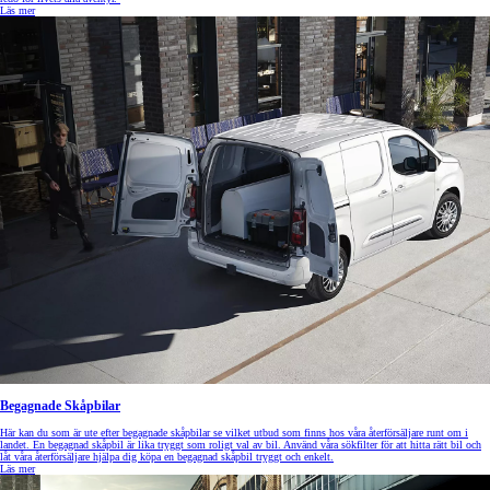
Läs mer
Begagnade Skåpbilar
Här kan du som är ute efter begagnade skåpbilar se vilket utbud som finns hos våra återförsäljare runt om i
landet. En begagnad skåpbil är lika tryggt som roligt val av bil. Använd våra sökfilter för att hitta rätt bil och
låt våra återförsäljare hjälpa dig köpa en begagnad skåpbil tryggt och enkelt.
Läs mer