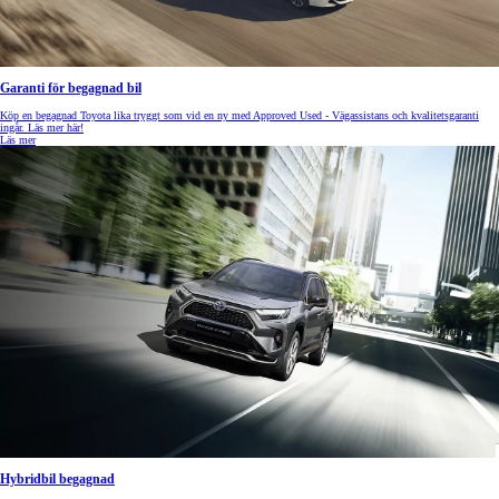
Garanti för begagnad bil
Köp en begagnad Toyota lika tryggt som vid en ny med Approved Used - Vägassistans och kvalitetsgaranti
ingår. Läs mer här!
Läs mer
Hybridbil begagnad