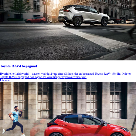
Toyota RAV4 begagnad
Hybrid eller laddhybrid – oavsett vad du är ute efter så finns det en begagnad Toyota RAV4 för dig. Köp en
Toyota RAV4 begagnad hos någon av våra många Toyota-återförsäljare.
Läs mer