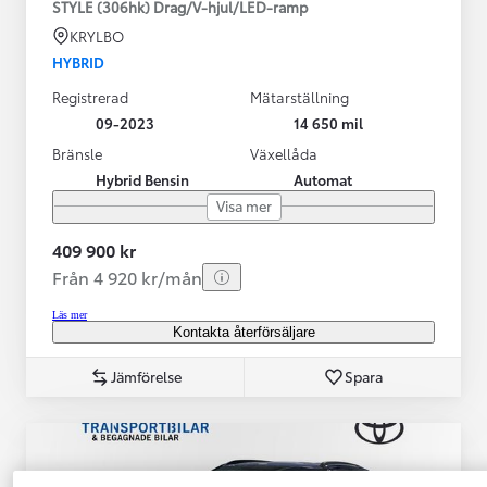
STYLE (306hk) Drag/V-hjul/LED-ramp
KRYLBO
HYBRID
Registrerad
Mätarställning
09-2023
14 650 mil
Bränsle
Växellåda
Hybrid Bensin
Automat
Visa mer
409 900 kr
Från 4 920 kr/mån
Läs mer
Kontakta återförsäljare
Jämförelse
Spara