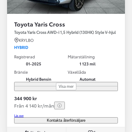
Toyota Yaris Cross
Toyota Yaris Cross AWD-i 1,5 Hybrid (130HK) Style V-hjul
KRYLBO
HYBRID
Registrerad
Mätarställning
01-2025
1 123 mil
Bränsle
Växellåda
Hybrid Bensin
Automat
Visa mer
344 900 kr
Från 4 140 kr/mån
Läs mer
Kontakta återförsäljare