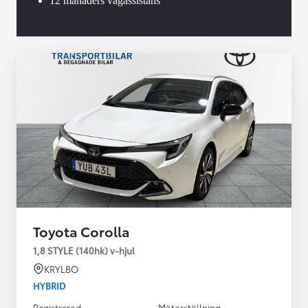
12 månaders vägassistans
Toyota Corolla
1,8 STYLE (140hk) v-hjul
KRYLBO
HYBRID
Registrerad
Mätarställning