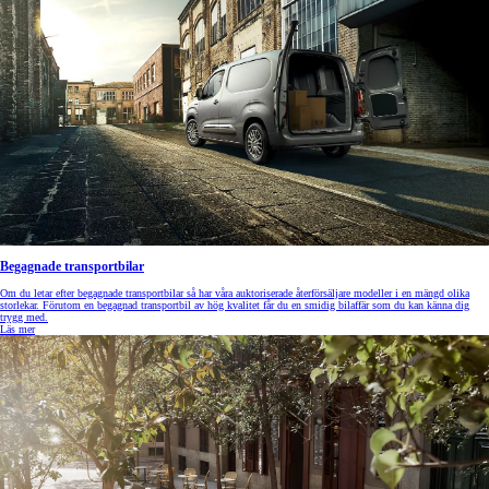
Begagnade transportbilar
Om du letar efter begagnade transportbilar så har våra auktoriserade återförsäljare modeller i en mängd olika
storlekar. Förutom en begagnad transportbil av hög kvalitet får du en smidig bilaffär som du kan känna dig
trygg med.
Läs mer