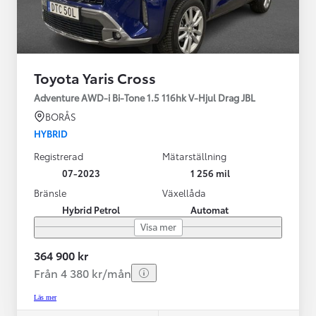
Toyota Yaris Cross
Adventure AWD-i Bi-Tone 1.5 116hk V-Hjul Drag JBL
BORÅS
HYBRID
Registrerad
Mätarställning
07-2023
1 256 mil
Bränsle
Växellåda
Hybrid Petrol
Automat
Visa mer
364 900 kr
Från 4 380 kr/mån
Läs mer