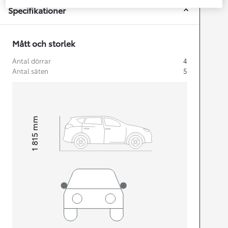
Specifikationer
Mått och storlek
Antal dörrar
4
Antal säten
5
mm
1 815
Height