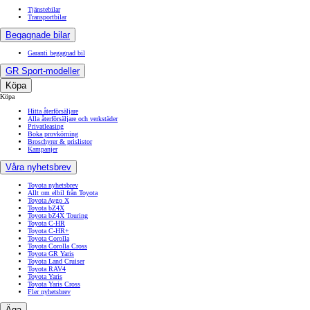
Tjänstebilar
Transportbilar
Begagnade bilar
Garanti begagnad bil
GR Sport-modeller
Köpa
Köpa
Hitta återförsäljare
Alla återförsäljare och verkstäder
Privatleasing
Boka provkörning
Broschyrer & prislistor
Kampanjer
Våra nyhetsbrev
Toyota nyhetsbrev
Allt om elbil från Toyota
Toyota Aygo X
Toyota bZ4X
Toyota bZ4X Touring
Toyota C-HR
Toyota C-HR+
Toyota Corolla
Toyota Corolla Cross
Toyota GR Yaris
Toyota Land Cruiser
Toyota RAV4
Toyota Yaris
Toyota Yaris Cross
Fler nyhetsbrev
Äga