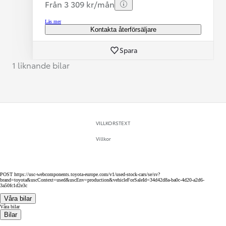
Från 3 309 kr/mån
Läs mer
Kontakta återförsäljare
Spara
1 liknande bilar
VILLKORSTEXT
Villkor
POST https://usc-webcomponents.toyota-europe.com/v1/used-stock-cars/se/sv?
brand=toyota&uscContext=used&uscEnv=production&vehicleForSaleId=34d42d8a-ba0c-4d20-a2d6-
3a50fc1d2e3c
Våra bilar
Våra bilar
Bilar