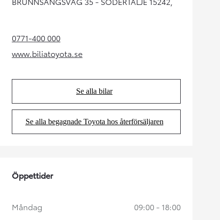
BRUNNSÄNGSVÄG 35 - SÖDERTÄLJE 15242,
0771-400 000
(Opens in new tab)
www.biliatoyota.se
(Opens in new tab)
Se alla bilar
(Opens in new tab)
Se alla begagnade Toyota hos återförsäljaren
(Opens in new tab)
Öppettider
Måndag
09:00 - 18:00