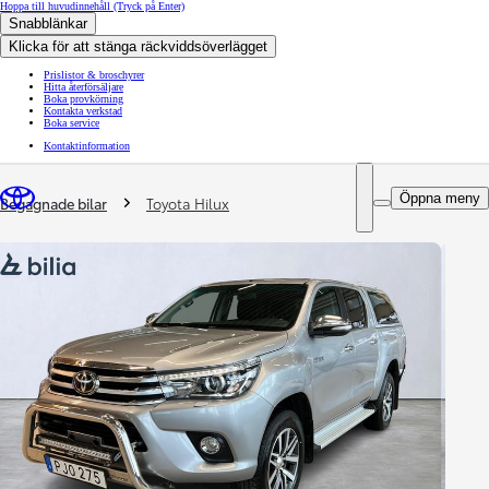
Hoppa till huvudinnehåll
(Tryck på Enter)
Snabblänkar
Klicka för att stänga räckviddsöverlägget
Prislistor & broschyrer
Hitta återförsäljare
Boka provkörning
Kontakta verkstad
Boka service
Kontaktinformation
You are here
:
Öppna meny
Begagnade bilar
Toyota Hilux