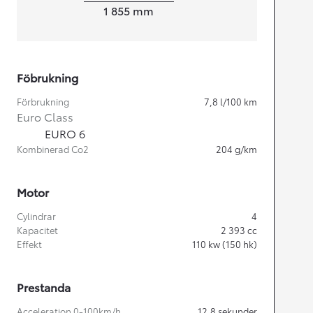
Width
1 855
mm
Föbrukning
Förbrukning
7,8
l/100 km
Euro Class
EURO 6
Kombinerad Co2
204
g/km
Motor
Cylindrar
4
Kapacitet
2 393
cc
Effekt
110
kw (150 hk)
Prestanda
Acceleration 0-100km/h
12,8
sekunder