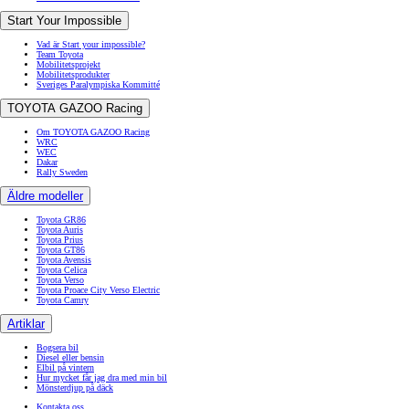
Start Your Impossible
Vad är Start your impossible?
Team Toyota
Mobilitetsprojekt
Mobilitetsprodukter
Sveriges Paralympiska Kommitté
TOYOTA GAZOO Racing
Om TOYOTA GAZOO Racing
WRC
WEC
Dakar
Rally Sweden
Äldre modeller
Toyota GR86
Toyota Auris
Toyota Prius
Toyota GT86
Toyota Avensis
Toyota Celica
Toyota Verso
Toyota Proace City Verso Electric
Toyota Camry
Artiklar
Bogsera bil
Diesel eller bensin
Elbil på vintern
Hur mycket får jag dra med min bil
Mönsterdjup på däck
Kontakta oss