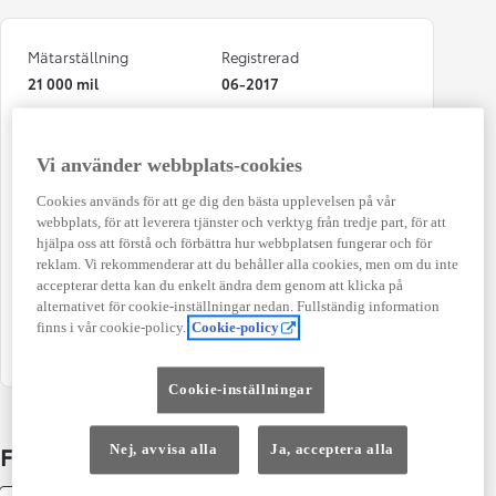
Mätarställning
Registrerad
21 000 mil
06-2017
Bränsle
Typ av bil
Diesel
Pick Up Double Cab
Vi använder webbplats-cookies
Antal dörrar
Växellåda
Cookies används för att ge dig den bästa upplevelsen på vår
4
Automat
webbplats, för att leverera tjänster och verktyg från tredje part, för att
hjälpa oss att förstå och förbättra hur webbplatsen fungerar och för
Effekt
Färg
reklam. Vi rekommenderar att du behåller alla cookies, men om du inte
110 kw (150 hk)
Silver Metallic
accepterar detta kan du enkelt ändra dem genom att klicka på
alternativet för cookie-inställningar nedan. Fullständig information
Kombinerad Co2
Antal säten
finns i vår cookie-policy.
Cookie-policy
204 g/km
5
Cookie-inställningar
Fakta om bilen
Nej, avvisa alla
Ja, acceptera alla