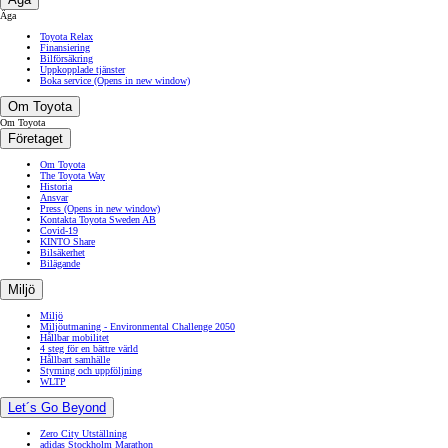
Äga
Toyota Relax
Finansiering
Bilförsäkring
Uppkopplade tjänster
Boka service
(Opens in new window)
Om Toyota
Om Toyota
Företaget
Om Toyota
The Toyota Way
Historia
Ansvar
Press
(Opens in new window)
Kontakta Toyota Sweden AB
Covid-19
KINTO Share
Bilsäkerhet
Bilägande
Miljö
Miljö
Miljöutmaning - Environmental Challenge 2050
Hållbar mobilitet
4 steg för en bättre värld
Hållbart samhälle
Styrning och uppföljning
WLTP
Let´s Go Beyond
Zero City Utställning
adidas Stockholm Marathon