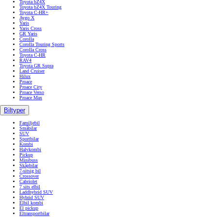
Toyota bZ4X
Toyota bZ4X Touring
Toyota C-HR+
Aygo X
Yaris
Yaris Cross
GR Yaris
Corolla
Corolla Touring Sports
Corolla Cross
Toyota C-HR
RAV4
Toyota GR Supra
Land Cruiser
Hilux
Proace
Proace City
Proace Verso
Proace Max
Biltyper
Familjebil
Småbilar
SUV
Sportbilar
Kombi
Halvkombi
Pickup
Minibuss
Skåpbilar
7-sitsig bil
Crossover
Cabriolet
7 sits elbil
Laddhybrid SUV
Hybrid SUV
Elbil kombi
El pickup
Eltransportbilar