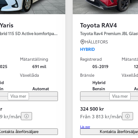
Yaris
Toyota RAV4
ybrid 115 5D Active komfortpaket
Toyota Rav4 Premium JBL Glas
HÄLLEFORS
HYBRID
Mätarställning
Registrerad
Mätarstä
2025
691 mil
05-2019
12
Växellåda
Bränsle
Växellå
id
Hybrid
in
Automat
Bensin
A
Visa mer
Visa mer
r
324 500 kr
99 kr/mån
Från 3 813 kr/mån
Läs mer
ontakta återförsäljare
Kontakta återförsälja