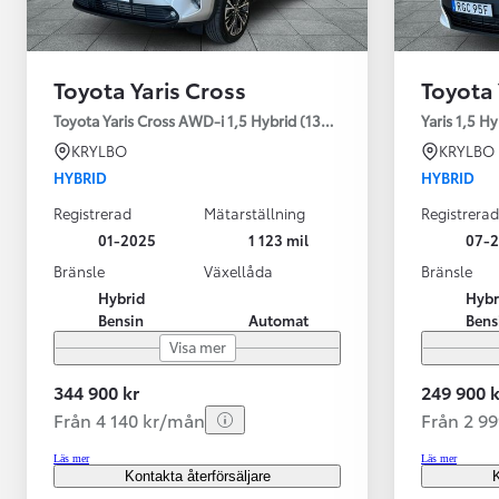
Toyota Yaris Cross
Toyota 
Toyota Yaris Cross AWD-i 1,5 Hybrid (130HK) Style V-hjul
Yaris 1,5 H
KRYLBO
KRYLBO
HYBRID
HYBRID
Registrerad
Mätarställning
Registrerad
01-2025
1 123 mil
07-
Bränsle
Växellåda
Bränsle
Hybrid
Hybr
Bensin
Automat
Bens
Visa mer
344 900 kr
249 900 k
Från 4 140 kr/mån
Från 2 9
Läs mer
Läs mer
Kontakta återförsäljare
K