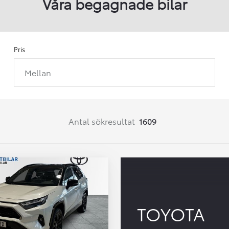
Våra begagnade bilar
Pris
Mellan
Från 257 900 kr
Från 2 535 kr/mån
Easy Billån
Corolla
Antal sökresultat
1609
HYBRID
TOYOTA