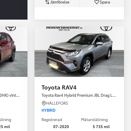
Jämförelse
Spara
Toyota Professio
När varje jobb r
Toyota RAV4
30HK) vinterhjul
Toyota Rav4 Hybrid Premium JBL Drag Led ramp V
HÄLLEFORS
HYBRID
llning
Registrerad
Mätarställning
25 mil
07-2020
5 735 mil