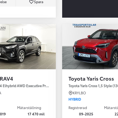
else
Spara
Från 350 900 kr
Från 3 450 kr/mån
 RAV4
Toyota Yaris Cross
Easy Billån
Nya GR GT
4 Elhybrid AWD Executive Premium Drag 360-kamera JBL
Toyota Yaris Cross 1,5 Style (1
The soul lives on
A
KRYLBO
HYBRID
Mätarställning
Registrerad
Mätarstä
019
17 470 mil
09-2025
2