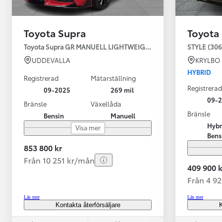
Toyota Supra
Toyota
Toyota Supra GR MANUELL LIGHTWEIGHT EVO / OMG LEV! MOM
STYLE (306
UDDEVALLA
KRYLBO
HYBRID
Registrerad
Mätarställning
Registrerad
09-2025
269 mil
09-
Bränsle
Växellåda
Bränsle
Bensin
Manuell
Från 599 900 kr
Hybr
Visa mer
Nya Corolla Cross
Bens
HYBRID
853 800 kr
Från 10 251 kr/mån
409 900 k
Från 4 9
Läs mer
Läs mer
Kontakta återförsäljare
K