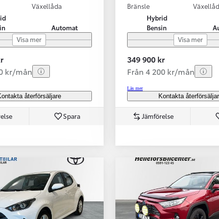
Växellåda
Bränsle
Växellå
id
Hybrid
in
Automat
Bensin
A
Visa mer
Visa mer
r
349 900 kr
70 kr/mån
Från 4 200 kr/mån
Läs mer
ontakta återförsäljare
Kontakta återförsälja
else
Spara
Jämförelse