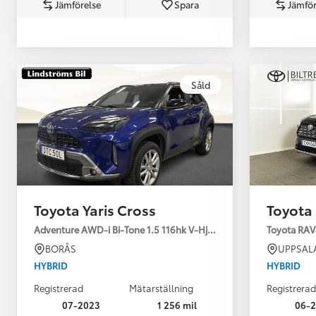
Jämförelse
Spara
Jämför
Såld
Från 360 900 kr
Från 3 548 kr/mån
Toyota Yaris Cross
Toyota
Easy Billån
Toyota GR Supra
Adventure AWD-i Bi-Tone 1.5 116hk V-Hjul Drag JBL
Toyota RAV
BENSIN
BORÅS
UPPSAL
HYBRID
HYBRID
Registrerad
Mätarställning
Registrerad
07-2023
1 256 mil
06-2