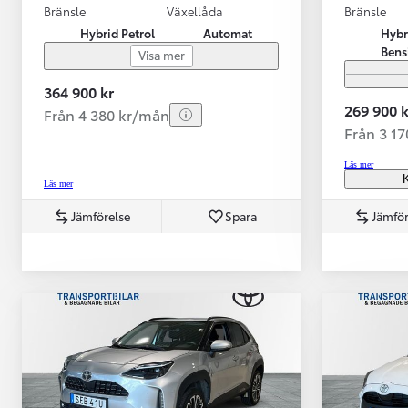
Bränsle
Växellåda
Bränsle
Hybrid Petrol
Automat
Hybr
Bens
Visa mer
364 900 kr
269 900 k
Från 4 380 kr/mån
Från 3 1
Läs mer
K
Läs mer
Jämförelse
Spara
Jämför