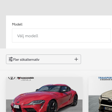
Modell
Välj modell
Från 238 900 kr
Från 2 349 kr/mån
Easy Billån
GR Yaris
Fler sökalternativ
BENSIN