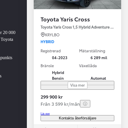
Toyota Yaris Cross
Toyota Yaris Cross 1,5 Hybrid Adventure Drag V-Hj
er 20 000
KRYLBO
 Toyota
HYBRID
Registrerad
Mätarställning
Vi har Sveriges mest nöjda biläg
Nya elbil
04-2023
6 289 mil
-punkts
Läs mer
Elbilar f
Bränsle
Växellåda
Hybrid
s
Bensin
Automat
Visa mer
299 900 kr
Från 3 599 kr/mån
Läs mer
Kontakta återförsäljare