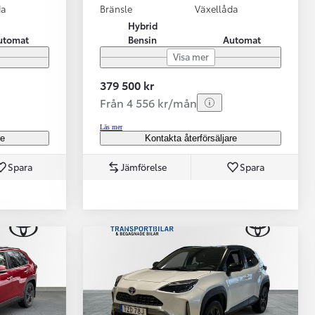
da
Bränsle
Växellåda
Hybrid
utomat
Bensin
Automat
Visa mer
379 500 kr
Från 4 556 kr/mån
Läs mer
re
Kontakta återförsäljare
Spara
Jämförelse
Spara