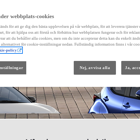
der webbplats-cookies
nds för att ge dig den bästa upplevelsen på vår webbplats, för att leverera tjänster
art, för att hjälpa oss att förstå och förbättra hur webbplatsen fungerar och för reklam
Från 569 900 kr
ar att du behåller alla cookies, men om du inte accepterar detta kan du enkelt än
Från 3 958 kr/mån
å alternativet för cookie-inställningar nedan. Fullständig information finns i vår coo
ie-policy
Yaris
HYBRID
nställningar
Nej, avvisa alla
Ja, acc