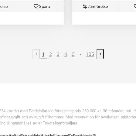
else
Spara
Jämförelse
...
1
2
3
4
5
135
Previous page
Next page
 kr/mån med Fördelslån vid försäljningspris 250 000 kr, 36 månader, ord. rör
ingsavgift och aviavgift tillkommer. Med reservation för avvikelser, prisföränd
ing tillhandahålles av er Toyotaåterförsäljare.
nv=production&sortOrder=published&disabledFilters=usedCarBrand&brands=38