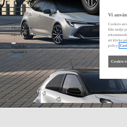
Vi använ
Cookies anvä
Från 479 900 kr
från tredje p
Från 3 333 kr/mån
rekommender
att klicka p
policy.
Cook
Easy Billån
Nya Aygo X
HYBRID
Cookie-i