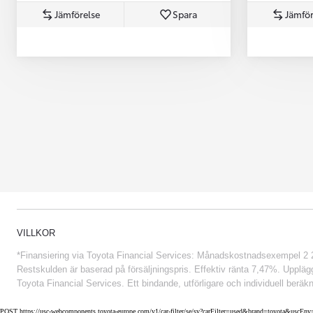
Jämförelse
Spara
Jämför
Från 852 900 kr
VILLKOR
*Finansiering via Toyota Financial Services: Månadskostnadsexempel 2 234
Restskulden är baserad på försäljningspris. Effektiv ränta 7,47%. Uppläggn
Toyota Financial Services. Ett bindande, utförligare och individuell beräkn
POST https://usc-webcomponents.toyota-europe.com/v1/car-filter/se/sv?carFilter=used&brand=toyota&uscE