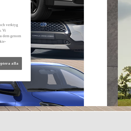
 och verktyg
. Vi
dra dem genom
kie-
eptera alla