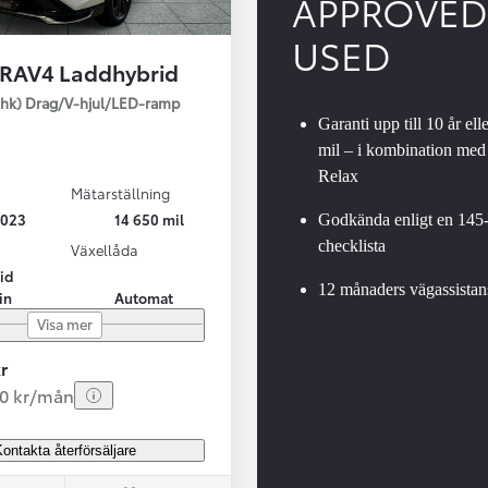
APPROVED
USED
 RAV4 Laddhybrid
SBIL!
hk) Drag/V-hjul/LED-ramp
Garanti upp till 10 år ell
mil – i kombination med
Relax
Mätarställning
Från 324 900 kr
2023
14 650 mil
Godkända enligt en 145
Från 3 194 kr/mån
checklista
Växellåda
id
Toyota C-HR
12 månaders vägassistan
in
Automat
HYBRID & LADDHYBRID
Visa mer
r
20 kr/mån
ontakta återförsäljare