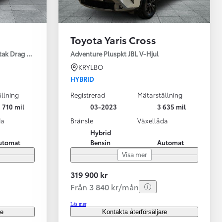
Toyota Yaris Cross
tak Drag Motorv Vhjul
Adventure Pluspkt JBL V-Hjul
KRYLBO
HYBRID
llning
Registrerad
Mätarställning
 710 mil
03-2023
3 635 mil
da
Bränsle
Växellåda
Hybrid
utomat
Bensin
Automat
Visa mer
319 900 kr
Från 3 840 kr/mån
Läs mer
re
Kontakta återförsäljare