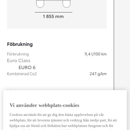
Width
1 855
mm
Föbrukning
Förbrukning
9,4
l/100 km
Euro Class
EURO 6
Kombinerad Co2
247
g/km
Motor
Cylindrar
4
Vi använder webbplats-cookies
Kapacitet
2 755
cc
Effekt
150
kw (204 hk)
Cookies används för att ge dig den bästa upplevelsen på vår
webbplats, för att leverera tjänster och verktyg från tredje part, för att
hjälpa oss att förstå och förbättra hur webbplatsen fungerar och för