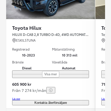
Toyota Hilux
Toy
HILUX D-CAB 2,8 TURBO D-4D, 4WD AUTOMAT INVINCIBLE
Toyota
ESKILSTUNA
UP
Registrerad
Mätarställning
Regist
10-2023
10 313 mil
Bränsle
Växellåda
Bräns
Diesel
Automat
Visa mer
605 900 kr
719 8
Från 7 274 kr/mån
Från
Läs mer
Läs mer
Kontakta återförsäljare