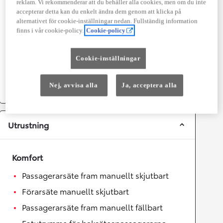
Prestanda
reklam. Vi rekommenderar att du behåller alla cookies, men om du inte
accepterar detta kan du enkelt ändra dem genom att klicka på
Topphastighet
175
km/h
alternativet för cookie-inställningar nedan. Fullständig information
Acceleration 0-100km/h
10,7
sekunder
finns i vår cookie-policy.
Cookie-policy
Växellåda
Cookie-inställningar
Drivhjul
Fyrhjulsdrift
Nej, avvisa alla
Ja, acceptera alla
Växellåda
Automat
Utrustning
Komfort
Passagerarsäte fram manuellt skjutbart
Förarsäte manuellt skjutbart
Passagerarsäte fram manuellt fällbart
Fotutrymme för baksätespassagerarna