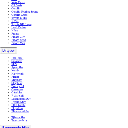
Yaris Cross
GR Yaris
Corolla
Corolla Touring Sports
Corolla Cross
Toyota C-HR
RAV4
Toyota GR Supra
Land Cruiser
Hilux
Proace
Proace City
Proace Verso
Proace Max
Biltyper
Familjebil
Småbilar
SUV
Sportbilar
Kombi
Halvkombi
Pickup
Minibuss
Skåpbilar
7-sitsig bil
Crossover
Cabriolet
7 sits elbil
Laddhybrid SUV
Hybrid SUV
Elbil kombi
El pickup
Eltransportbilar
Tjänstebilar
Transportbilar
Begagnade bilar