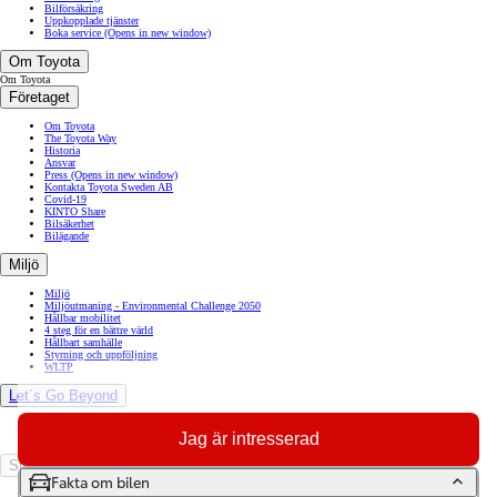
Bilförsäkring
Uppkopplade tjänster
Boka service
(Opens in new window)
Om Toyota
Om Toyota
Företaget
Om Toyota
The Toyota Way
Historia
Ansvar
Press
(Opens in new window)
Kontakta Toyota Sweden AB
Covid-19
KINTO Share
Bilsäkerhet
Bilägande
Miljö
Miljö
Miljöutmaning - Environmental Challenge 2050
Hållbar mobilitet
4 steg för en bättre värld
Hållbart samhälle
Styrning och uppföljning
WLTP
Let´s Go Beyond
Zero City Utställning
Jag är intresserad
adidas Stockholm Marathon
Start Your Impossible
Fakta om bilen
Vad är Start your impossible?