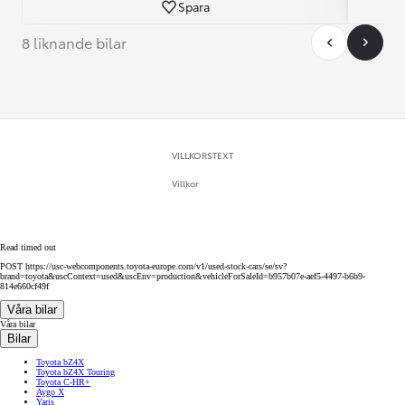
Spara
8 liknande bilar
VILLKORSTEXT
Villkor
Read timed out
POST https://usc-webcomponents.toyota-europe.com/v1/used-stock-cars/se/sv?
brand=toyota&uscContext=used&uscEnv=production&vehicleForSaleId=b957b07e-aef5-4497-b6b9-
814e660cf49f
Våra bilar
Våra bilar
Bilar
Toyota bZ4X
Toyota bZ4X Touring
Toyota C-HR+
Aygo X
Yaris