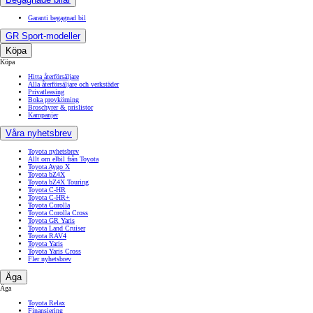
Garanti begagnad bil
GR Sport-modeller
Köpa
Köpa
Hitta återförsäljare
Alla återförsäljare och verkstäder
Privatleasing
Boka provkörning
Broschyrer & prislistor
Kampanjer
Våra nyhetsbrev
Toyota nyhetsbrev
Allt om elbil från Toyota
Toyota Aygo X
Toyota bZ4X
Toyota bZ4X Touring
Toyota C-HR
Toyota C-HR+
Toyota Corolla
Toyota Corolla Cross
Toyota GR Yaris
Toyota Land Cruiser
Toyota RAV4
Toyota Yaris
Toyota Yaris Cross
Fler nyhetsbrev
Äga
Äga
Toyota Relax
Finansiering