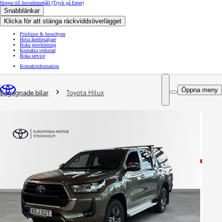
Hoppa till huvudinnehåll
(Tryck på Enter)
Snabblänkar
Klicka för att stänga räckviddsöverlägget
Prislistor & broschyrer
Hitta återförsäljare
Boka provkörning
Kontakta verkstad
Boka service
Kontaktinformation
You are here
:
Öppna meny
Begagnade bilar
Toyota Hilux