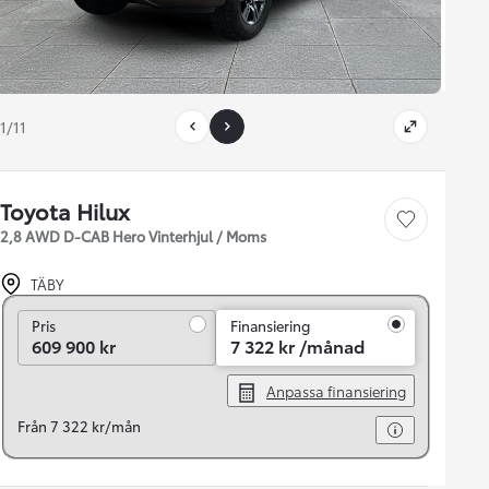
1/11
Toyota Hilux
Save car
2,8 AWD D-CAB Hero Vinterhjul / Moms
TÄBY
Pris
Pris
Finansiering
609 900 kr
7 322 kr /månad
Anpassa finansiering
Från 7 322 kr/mån