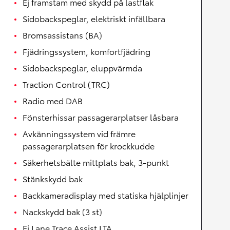
Ej framstam med skydd på lastflak
Sidobackspeglar, elektriskt infällbara
Bromsassistans (BA)
Fjädringssystem, komfortfjädring
Sidobackspeglar, eluppvärmda
Traction Control (TRC)
Radio med DAB
Fönsterhissar passagerarplatser låsbara
Avkänningssystem vid främre
passagerarplatsen för krockkudde
Säkerhetsbälte mittplats bak, 3-punkt
Stänkskydd bak
Backkameradisplay med statiska hjälplinjer
Nackskydd bak (3 st)
Ej Lane Trace Assist LTA