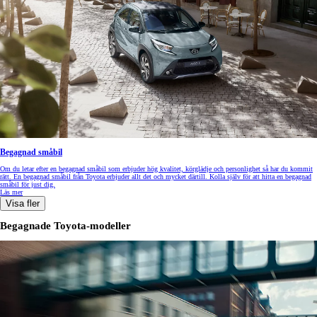
Begagnad småbil
Om du letar efter en begagnad småbil som erbjuder hög kvalitet, körglädje och personlighet så har du kommit
rätt. En begagnad småbil från Toyota erbjuder allt det och mycket därtill. Kolla själv för att hitta en begagnad
småbil för just dig.
Läs mer
Visa fler
Begagnade Toyota-modeller