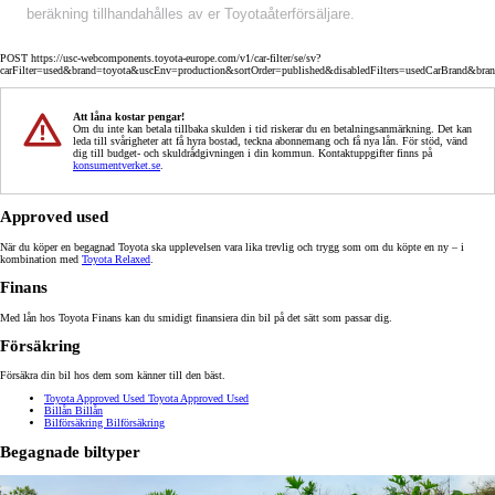
beräkning tillhandahålles av er Toyotaåterförsäljare.
POST https://usc-webcomponents.toyota-europe.com/v1/car-filter/se/sv?
carFilter=used&brand=toyota&uscEnv=production&sortOrder=published&disabledFilters=usedCarBrand&bra
Att låna kostar pengar!
Om du inte kan betala tillbaka skulden i tid riskerar du en betalningsanmärkning. Det kan
leda till svårigheter att få hyra bostad, teckna abonnemang och få nya lån. För stöd, vänd
dig till budget- och skuldrådgivningen i din kommun. Kontaktuppgifter finns på
konsumentverket.se
.
Approved used
När du köper en begagnad Toyota ska upplevelsen vara lika trevlig och trygg som om du köpte en ny – i
kombination med
Toyota Relaxed
.
Finans
Med lån hos Toyota Finans kan du smidigt finansiera din bil på det sätt som passar dig.
Försäkring
Försäkra din bil hos dem som känner till den bäst.
Toyota Approved Used
Toyota Approved Used
Billån
Billån
Bilförsäkring
Bilförsäkring
Begagnade biltyper