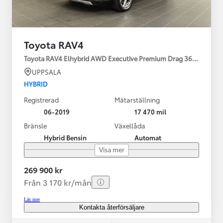
Toyota RAV4
Toyota RAV4 Elhybrid AWD Executive Premium Drag 360-kamera 
UPPSALA
HYBRID
Registrerad
Mätarställning
06-2019
17 470 mil
Bränsle
Växellåda
Hybrid Bensin
Automat
Visa mer
269 900 kr
Från 3 170 kr/mån
Läs mer
Kontakta återförsäljare