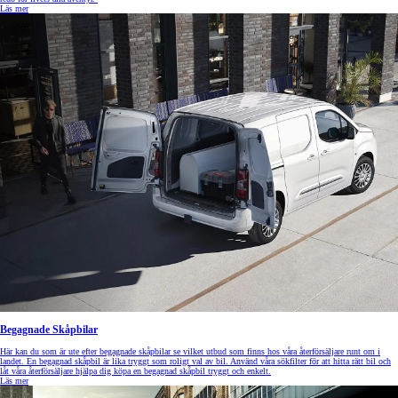
Läs mer
Begagnade Skåpbilar
Här kan du som är ute efter begagnade skåpbilar se vilket utbud som finns hos våra återförsäljare runt om i
landet. En begagnad skåpbil är lika tryggt som roligt val av bil. Använd våra sökfilter för att hitta rätt bil och
låt våra återförsäljare hjälpa dig köpa en begagnad skåpbil tryggt och enkelt.
Läs mer