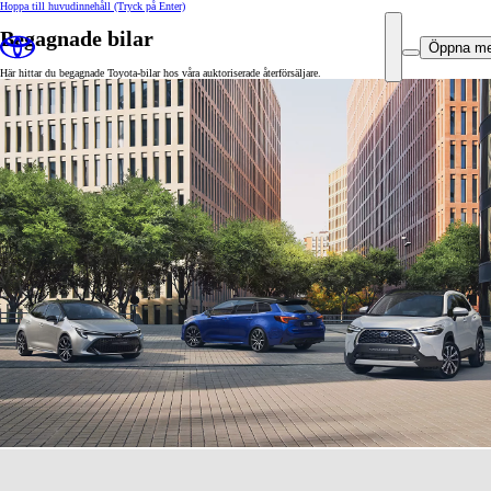
Hoppa till huvudinnehåll
(Tryck på Enter)
Begagnade bilar
Öppna m
Här hittar du begagnade Toyota-bilar hos våra auktoriserade återförsäljare.