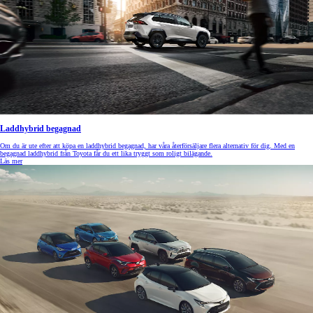
Laddhybrid begagnad
Om du är ute efter att köpa en laddhybrid begagnad, har våra återförsäljare flera alternativ för dig. Med en
begagnad laddhybrid från Toyota får du ett lika tryggt som roligt bilägande.
Läs mer