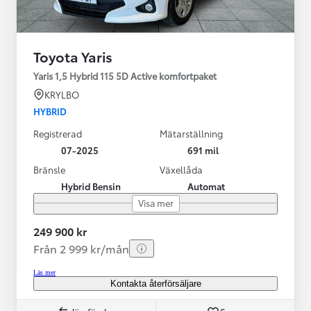
Toyota Yaris
Yaris 1,5 Hybrid 115 5D Active komfortpaket
KRYLBO
HYBRID
Registrerad
Mätarställning
07-2025
691 mil
Bränsle
Växellåda
Hybrid Bensin
Automat
Visa mer
249 900 kr
Från 2 999 kr/mån
Läs mer
Kontakta återförsäljare