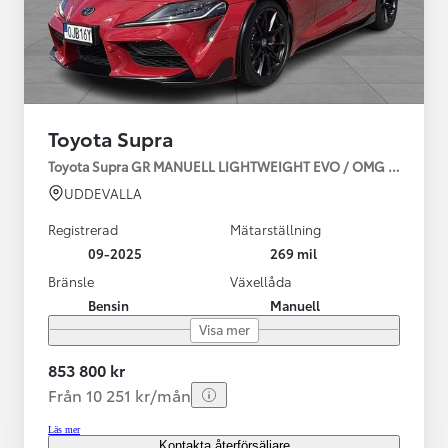
Toyota Supra
Toyota Supra GR MANUELL LIGHTWEIGHT EVO / OMG LEV! MOM
UDDEVALLA
Registrerad
Mätarställning
09-2025
269 mil
Bränsle
Växellåda
Bensin
Manuell
Visa mer
853 800 kr
Från 10 251 kr/mån
Läs mer
Kontakta återförsäljare