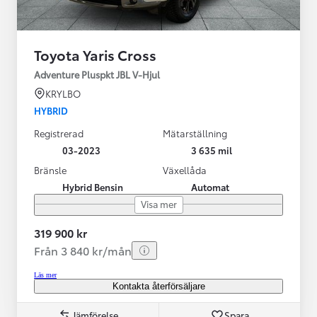
Toyota Yaris Cross
Adventure Pluspkt JBL V-Hjul
KRYLBO
HYBRID
Registrerad
Mätarställning
03-2023
3 635 mil
Bränsle
Växellåda
Hybrid Bensin
Automat
Visa mer
319 900 kr
Från 3 840 kr/mån
Läs mer
Kontakta återförsäljare
Jämförelse
Spara