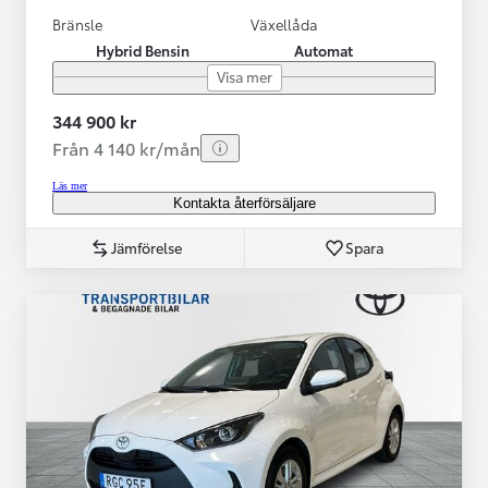
Bränsle
Växellåda
Hybrid Bensin
Automat
Visa mer
344 900 kr
Från 4 140 kr/mån
Läs mer
Kontakta återförsäljare
Jämförelse
Spara