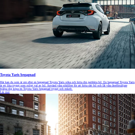
Toyota Yaris begagnad
Här kan du som är ute efter en begagnad Toyota Yaris söka och hitta din perfekta bil. En begagnad Toyota Yaris
är ett lika tryggt som roligt val av bil. Använd våra sökfilter för att hitta rätt bil och låt våra återförsäljare
hjälpa dig köpa en Toyota Yaris begagnad tryggt och enkelt.
Läs mer