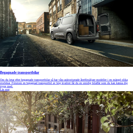
Begagnade transportbilar
Om du letar efter begagnade transportbilar så har våra auktoriserade återförsäljare modeller i en mängd olika
storlekar. Förutom en begagnad transportbil av hög kvalitet får du en smidig bilaffär som du kan känna dig
trygg med.
Läs mer