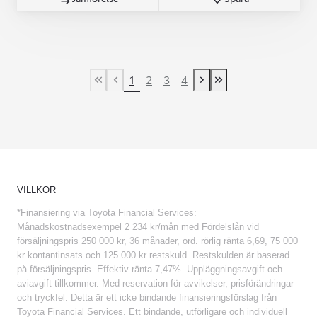
1
2
3
4
First Page
Previous page
Next page
Last Page
VILLKOR
*Finansiering via Toyota Financial Services:
Månadskostnadsexempel 2 234 kr/mån med Fördelslån vid
försäljningspris 250 000 kr, 36 månader, ord. rörlig ränta 6,69, 75 000
kr kontantinsats och 125 000 kr restskuld. Restskulden är baserad
på försäljningspris. Effektiv ränta 7,47%. Uppläggningsavgift och
aviavgift tillkommer. Med reservation för avvikelser, prisförändringar
och tryckfel. Detta är ett icke bindande finansieringsförslag från
Toyota Financial Services. Ett bindande, utförligare och individuell