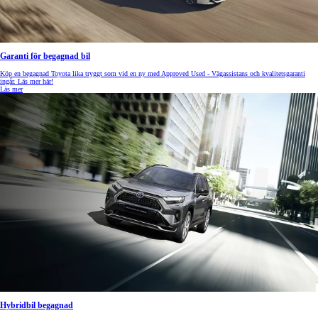
Garanti för begagnad bil
Köp en begagnad Toyota lika tryggt som vid en ny med Approved Used - Vägassistans och kvalitetsgaranti
ingår. Läs mer här!
Läs mer
Hybridbil begagnad