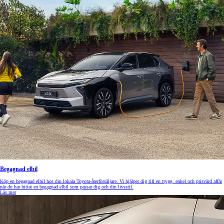
Begagnad elbil
Köp en begagnad elbil hos din lokala Toyota-återförsäljare. Vi hjälper dig till en trygg, enkel och prisvärd affär
när du har hittat en begagnad elbil som passar dig och din livsstil.
Läs mer