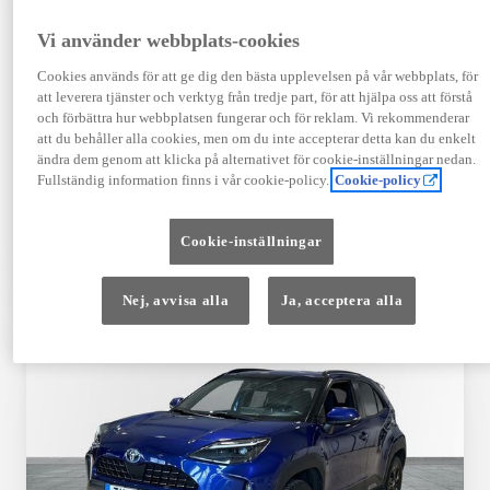
Registrerad
Mätarställning
09-2023
14 650 mil
Vi använder webbplats-cookies
Bränsle
Växellåda
Cookies används för att ge dig den bästa upplevelsen på vår webbplats, för
Hybrid Bensin
Automat
att leverera tjänster och verktyg från tredje part, för att hjälpa oss att förstå
Visa mer
och förbättra hur webbplatsen fungerar och för reklam. Vi rekommenderar
att du behåller alla cookies, men om du inte accepterar detta kan du enkelt
409 900 kr
ändra dem genom att klicka på alternativet för cookie-inställningar nedan.
Från 4 920 kr/mån
Fullständig information finns i vår cookie-policy.
Cookie-policy
Läs mer
Kontakta återförsäljare
Cookie-inställningar
Jämförelse
Spara
Nej, avvisa alla
Ja, acceptera alla