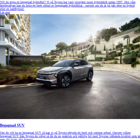
Vill du köpa en begagnad hybridbil? Vi på Toyota har varit pionjärer inom hybriddrift sedan 1997. Hos våra
återförsäljare kan du hitta ett brett utbud av begagnade hybridbilar - oavsett om du är på jakt efter en hybrid
eller en laddhybrid.
Läs mer
Begagnad SUV
Om du vill ha en begagnad SUV så kan vi på Toyota erbjuda ett brett och varierat utbud. Oavsett vilken
begagnad SUV från Toyota du väljer så får du en praktisk och pålitlig bil med Toyotas välkända kvalitet som är
redo för livets alla äventyr.