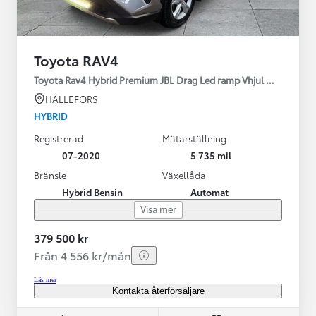
Toyota RAV4
Toyota Rav4 Hybrid Premium JBL Drag Led ramp Vhjul motorv
HÄLLEFORS
HYBRID
Registrerad
Mätarställning
07-2020
5 735 mil
Bränsle
Växellåda
Hybrid Bensin
Automat
Visa mer
379 500 kr
Från 4 556 kr/mån
Läs mer
Kontakta återförsäljare