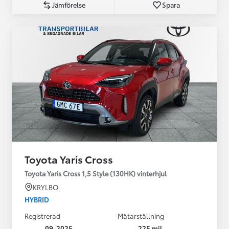
Jämförelse
Spara
Toyota Yaris Cross
Toyota Yaris Cross 1,5 Style (130HK) vinterhjul
KRYLBO
HYBRID
Registrerad
Mätarställning
09-2025
225 mil