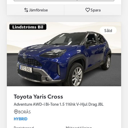
Jämförelse
Spara
Såld
Toyota Yaris Cross
Adventure AWD-i Bi-Tone 1.5 116hk V-Hjul Drag JBL
BORÅS
HYBRID
Registrerad
Mätarställning