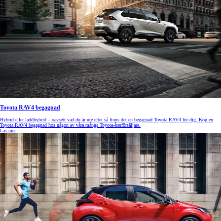
Toyota RAV4 begagnad
Hybrid eller laddhybrid – oavsett vad du är ute efter så finns det en begagnad Toyota RAV4 för dig. Köp en
Toyota RAV4 begagnad hos någon av våra många Toyota-återförsäljare.
Läs mer