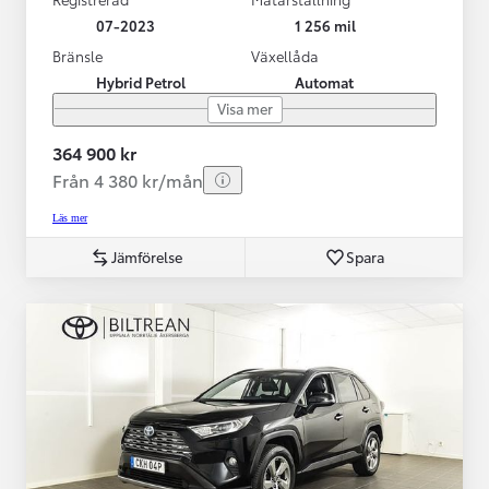
07-2023
1 256 mil
Bränsle
Växellåda
Hybrid Petrol
Automat
Visa mer
364 900 kr
Från 4 380 kr/mån
Läs mer
Jämförelse
Spara