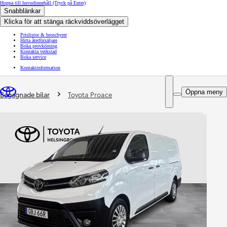
Hoppa till huvudinnehåll
(Tryck på Enter)
Snabblänkar
Klicka för att stänga räckviddsöverlägget
Prislistor & broschyrer
Hitta återförsäljare
Boka provkörning
Kontakta verkstad
Boka service
Kontaktinformation
You are here
:
Öppna meny
Begagnade bilar
Toyota Proace