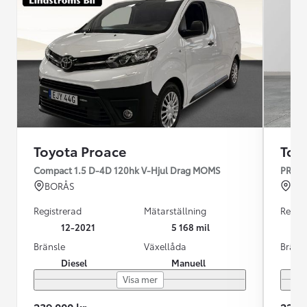
Toyota Proace
Toy
Compact 1.5 D-4D 120hk V-Hjul Drag MOMS
PROA
BORÅS
Var
Registrerad
Mätarställning
Regist
12-2021
5 168 mil
Bränsle
Växellåda
Bräns
Diesel
Manuell
Visa mer
239 000 kr
229 9