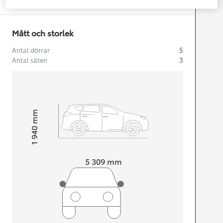
Specifikationer
Mått och storlek
Antal dörrar
5
Antal säten
3
mm
1 940
Height
Length
5 309
mm