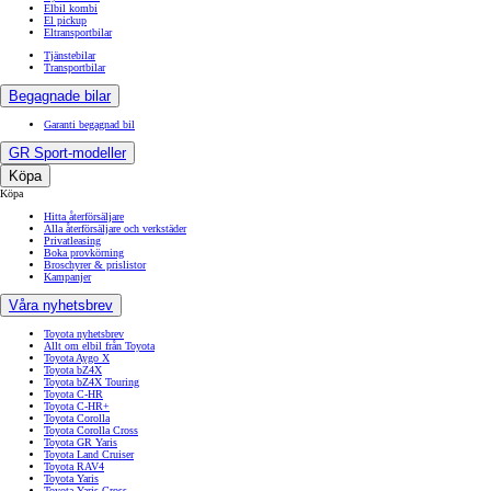
Elbil kombi
El pickup
Eltransportbilar
Tjänstebilar
Transportbilar
Begagnade bilar
Garanti begagnad bil
GR Sport-modeller
Köpa
Köpa
Hitta återförsäljare
Alla återförsäljare och verkstäder
Privatleasing
Boka provkörning
Broschyrer & prislistor
Kampanjer
Våra nyhetsbrev
Toyota nyhetsbrev
Allt om elbil från Toyota
Toyota Aygo X
Toyota bZ4X
Toyota bZ4X Touring
Toyota C-HR
Toyota C-HR+
Toyota Corolla
Toyota Corolla Cross
Toyota GR Yaris
Toyota Land Cruiser
Toyota RAV4
Toyota Yaris
Toyota Yaris Cross