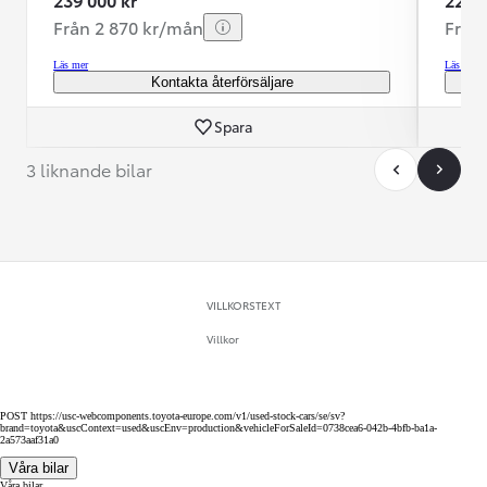
Från 2 870 kr/mån
Från
Läs mer
Läs mer
Kontakta återförsäljare
Spara
3 liknande bilar
VILLKORSTEXT
Villkor
POST https://usc-webcomponents.toyota-europe.com/v1/used-stock-cars/se/sv?
brand=toyota&uscContext=used&uscEnv=production&vehicleForSaleId=0738cea6-042b-4bfb-ba1a-
2a573aaf31a0
Våra bilar
Våra bilar