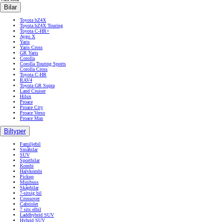
Bilar
Toyota bZ4X
Toyota bZ4X Touring
Toyota C-HR+
Aygo X
Yaris
Yaris Cross
GR Yaris
Corolla
Corolla Touring Sports
Corolla Cross
Toyota C-HR
RAV4
Toyota GR Supra
Land Cruiser
Hilux
Proace
Proace City
Proace Verso
Proace Max
Biltyper
Familjebil
Småbilar
SUV
Sportbilar
Kombi
Halvkombi
Pickup
Minibuss
Skåpbilar
7-sitsig bil
Crossover
Cabriolet
7 sits elbil
Laddhybrid SUV
Hybrid SUV