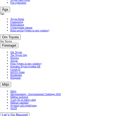
Fler nyhetsbrev
Äga
Äga
Toyota Relax
Finansiering
Bilförsäkring
Uppkopplade tjänster
Boka service
(Opens in new window)
Om Toyota
Om Toyota
Företaget
Om Toyota
The Toyota Way
Historia
Ansvar
Press
(Opens in new window)
Kontakta Toyota Sweden AB
Covid-19
KINTO Share
Bilsäkerhet
Bilägande
Miljö
Miljö
Miljöutmaning - Environmental Challenge 2050
Hållbar mobilitet
4 steg för en bättre värld
Hållbart samhälle
Styrning och uppföljning
WLTP
Let´s Go Beyond