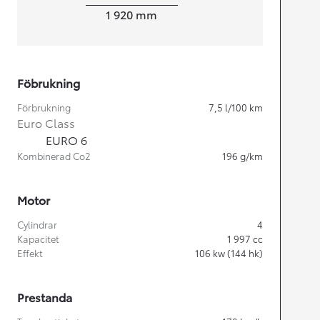
Width
1 920
mm
Föbrukning
Förbrukning
7,5
l/100 km
Euro Class
EURO 6
Kombinerad Co2
196
g/km
Motor
Cylindrar
4
Kapacitet
1 997
cc
Effekt
106
kw (144 hk)
Prestanda