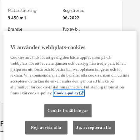
Mätarställning
Registrerad
9 450 mil
06-2022
Bränsle
Typ av bil
Diesel
Long 2 dörrar
Vi använder webbplats-cookies
Antal dörrar
Växellåda
5
Manuell
Cookies används för att ge dig den bästa upplevelsen på vår
webbplats, för att leverera tjänster och verktyg från tredje part, för att
Effekt
Färg
hjälpa oss att förstå och förbättra hur webbplatsen fungerar och för
106 kw (144 hk)
White
reklam. Vi rekommenderar att du behåller alla cookies, men om du inte
accepterar detta kan du enkelt ändra dem genom att klicka på
Kombinerad Co2
Antal säten
alternativet för cookie-inställningar nedan. Fullständig information
196 g/km
3
finns i vår cookie-policy.
Cookie-policy
Cookie-inställningar
Fakta om bilen
Nej, avvisa alla
Ja, acceptera alla