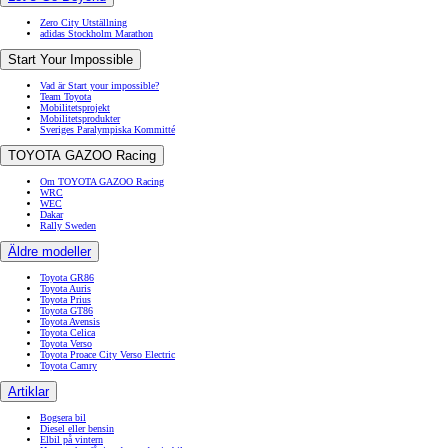
Zero City Utställning
adidas Stockholm Marathon
Start Your Impossible
Vad är Start your impossible?
Team Toyota
Mobilitetsprojekt
Mobilitetsprodukter
Sveriges Paralympiska Kommitté
TOYOTA GAZOO Racing
Om TOYOTA GAZOO Racing
WRC
WEC
Dakar
Rally Sweden
Äldre modeller
Toyota GR86
Toyota Auris
Toyota Prius
Toyota GT86
Toyota Avensis
Toyota Celica
Toyota Verso
Toyota Proace City Verso Electric
Toyota Camry
Artiklar
Bogsera bil
Diesel eller bensin
Elbil på vintern