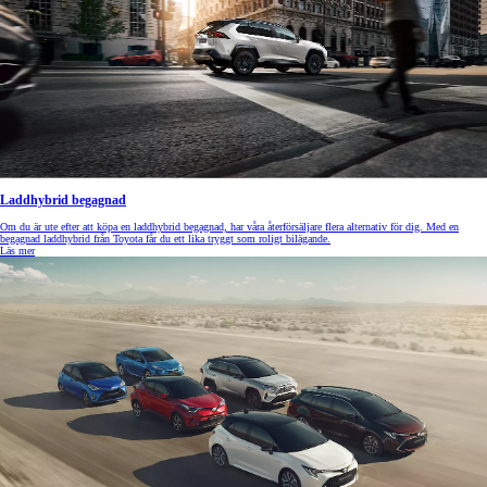
Laddhybrid begagnad
Om du är ute efter att köpa en laddhybrid begagnad, har våra återförsäljare flera alternativ för dig. Med en
begagnad laddhybrid från Toyota får du ett lika tryggt som roligt bilägande.
Läs mer