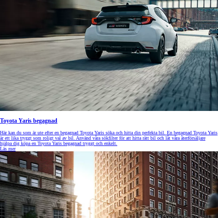
Toyota Yaris begagnad
Här kan du som är ute efter en begagnad Toyota Yaris söka och hitta din perfekta bil. En begagnad Toyota Yaris
är ett lika tryggt som roligt val av bil. Använd våra sökfilter för att hitta rätt bil och låt våra återförsäljare
hjälpa dig köpa en Toyota Yaris begagnad tryggt och enkelt.
Läs mer