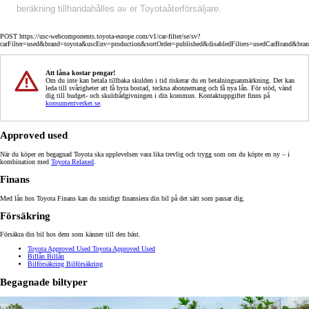
beräkning tillhandahålles av er Toyotaåterförsäljare.
POST https://usc-webcomponents.toyota-europe.com/v1/car-filter/se/sv?
carFilter=used&brand=toyota&uscEnv=production&sortOrder=published&disabledFilters=usedCarBrand&bra
Att låna kostar pengar!
Om du inte kan betala tillbaka skulden i tid riskerar du en betalningsanmärkning. Det kan
leda till svårigheter att få hyra bostad, teckna abonnemang och få nya lån. För stöd, vänd
dig till budget- och skuldrådgivningen i din kommun. Kontaktuppgifter finns på
konsumentverket.se
.
Approved used
När du köper en begagnad Toyota ska upplevelsen vara lika trevlig och trygg som om du köpte en ny – i
kombination med
Toyota Relaxed
.
Finans
Med lån hos Toyota Finans kan du smidigt finansiera din bil på det sätt som passar dig.
Försäkring
Försäkra din bil hos dem som känner till den bäst.
Toyota Approved Used
Toyota Approved Used
Billån
Billån
Bilförsäkring
Bilförsäkring
Begagnade biltyper