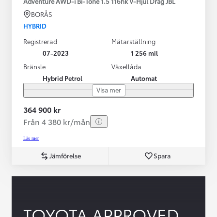
Adventure AWD-i Bi-Tone 1.5 116hk V-Hjul Drag JBL
BORÅS
HYBRID
Registrerad
Mätarställning
07-2023
1 256 mil
Bränsle
Växellåda
Hybrid Petrol
Automat
Visa mer
364 900 kr
Från 4 380 kr/mån
Läs mer
Jämförelse
Spara
TOYOTA APPROVED