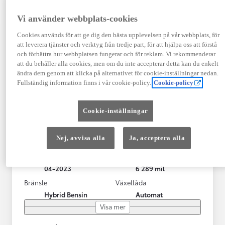
Vi använder webbplats-cookies
Cookies används för att ge dig den bästa upplevelsen på vår webbplats, för
att leverera tjänster och verktyg från tredje part, för att hjälpa oss att förstå
och förbättra hur webbplatsen fungerar och för reklam. Vi rekommenderar
att du behåller alla cookies, men om du inte accepterar detta kan du enkelt
ändra dem genom att klicka på alternativet för cookie-inställningar nedan.
Fullständig information finns i vår cookie-policy.
Cookie-policy
Toyota Yaris Cross
Cookie-inställningar
Toyota Yaris Cross 1,5 Hybrid Adventure Drag V-Hjul
KRYLBO
Nej, avvisa alla
Ja, acceptera alla
HYBRID
Registrerad
Mätarställning
04-2023
6 289 mil
Bränsle
Växellåda
Hybrid Bensin
Automat
Visa mer