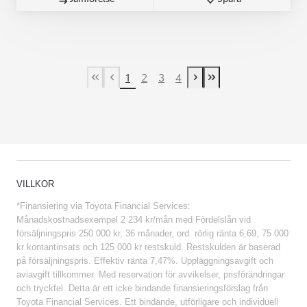
1
2
3
4
First Page
Previous page
Next page
Last Page
VILLKOR
*Finansiering via Toyota Financial Services:
Månadskostnadsexempel 2 234 kr/mån med Fördelslån vid
försäljningspris 250 000 kr, 36 månader, ord. rörlig ränta 6,69, 75 000
kr kontantinsats och 125 000 kr restskuld. Restskulden är baserad
på försäljningspris. Effektiv ränta 7,47%. Uppläggningsavgift och
aviavgift tillkommer. Med reservation för avvikelser, prisförändringar
och tryckfel. Detta är ett icke bindande finansieringsförslag från
Toyota Financial Services. Ett bindande, utförligare och individuell