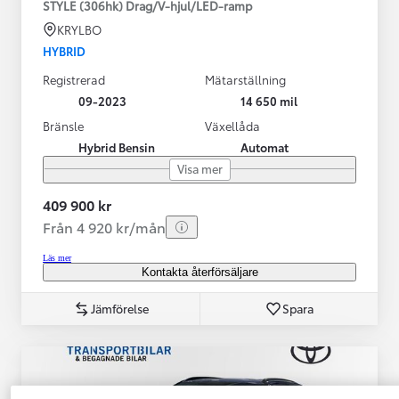
STYLE (306hk) Drag/V-hjul/LED-ramp
KRYLBO
HYBRID
Registrerad
Mätarställning
09-2023
14 650 mil
Bränsle
Växellåda
Hybrid Bensin
Automat
Visa mer
409 900 kr
Från 4 920 kr/mån
Läs mer
Kontakta återförsäljare
Jämförelse
Spara