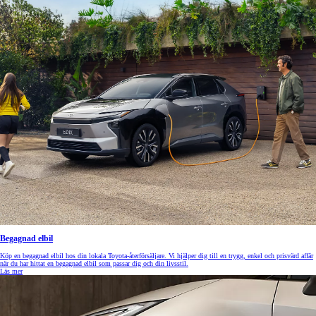
Begagnad elbil
Köp en begagnad elbil hos din lokala Toyota-återförsäljare. Vi hjälper dig till en trygg, enkel och prisvärd affär
när du har hittat en begagnad elbil som passar dig och din livsstil.
Läs mer