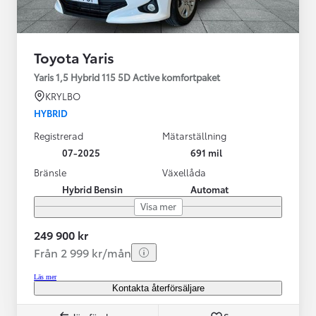
Toyota Yaris
Yaris 1,5 Hybrid 115 5D Active komfortpaket
KRYLBO
HYBRID
Registrerad
Mätarställning
07-2025
691 mil
Bränsle
Växellåda
Hybrid Bensin
Automat
Visa mer
249 900 kr
Från 2 999 kr/mån
Läs mer
Kontakta återförsäljare