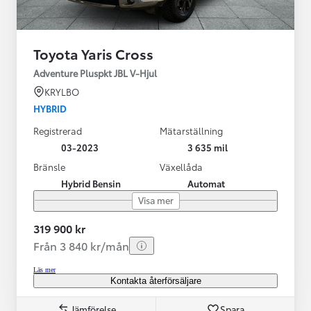
Toyota Yaris Cross
Adventure Pluspkt JBL V-Hjul
KRYLBO
HYBRID
Registrerad
Mätarställning
03-2023
3 635 mil
Bränsle
Växellåda
Hybrid Bensin
Automat
Visa mer
319 900 kr
Från 3 840 kr/mån
Läs mer
Kontakta återförsäljare
Jämförelse
Spara