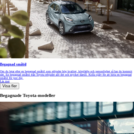
Begagnad småbil
Om du letar efter en begagnad småbil som erbjuder hög kvalitet, körglädje och personlighet så har du kommit
rätt. En begagnad småbil från Toyota erbjuder allt det och mycket därtill. Kolla själv för att hitta en begagnad
småbil för just dig.
Läs mer
Visa fler
Begagnade Toyota-modeller