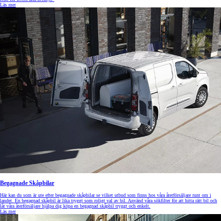
Läs mer
Begagnade Skåpbilar
Här kan du som är ute efter begagnade skåpbilar se vilket utbud som finns hos våra återförsäljare runt om i
landet. En begagnad skåpbil är lika tryggt som roligt val av bil. Använd våra sökfilter för att hitta rätt bil och
låt våra återförsäljare hjälpa dig köpa en begagnad skåpbil tryggt och enkelt.
Läs mer