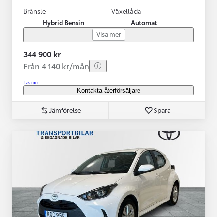
Bränsle
Växellåda
Hybrid Bensin
Automat
Visa mer
344 900 kr
Från 4 140 kr/mån
Läs mer
Kontakta återförsäljare
Jämförelse
Spara