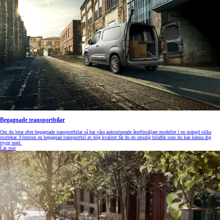
Begagnade transportbilar
Om du letar efter begagnade transportbilar så har våra auktoriserade återförsäljare modeller i en mängd olika
storlekar. Förutom en begagnad transportbil av hög kvalitet får du en smidig bilaffär som du kan känna dig
trygg med.
Läs mer