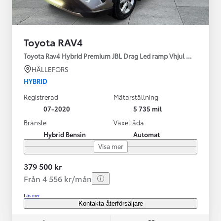
Toyota RAV4
Toyota Rav4 Hybrid Premium JBL Drag Led ramp Vhjul motorv
HÄLLEFORS
HYBRID
Registrerad
Mätarställning
07-2020
5 735 mil
Bränsle
Växellåda
Hybrid Bensin
Automat
Visa mer
379 500 kr
Från 4 556 kr/mån
Läs mer
Kontakta återförsäljare