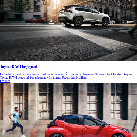
Toyota RAV4 begagnad
Hybrid eller laddhybrid – oavsett vad du är ute efter så finns det en begagnad Toyota RAV4 för dig. Köp en
Toyota RAV4 begagnad hos någon av våra många Toyota-återförsäljare.
Läs mer