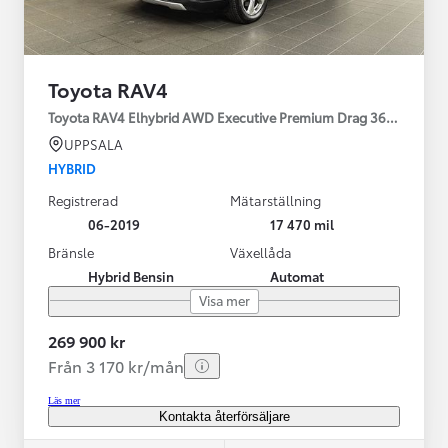
Toyota RAV4
Toyota RAV4 Elhybrid AWD Executive Premium Drag 360-kamera 
UPPSALA
HYBRID
Registrerad
Mätarställning
06-2019
17 470 mil
Bränsle
Växellåda
Hybrid Bensin
Automat
Visa mer
269 900 kr
Från 3 170 kr/mån
Läs mer
Kontakta återförsäljare