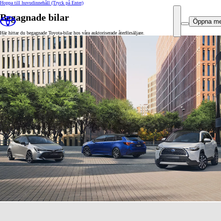
Hoppa till huvudinnehåll
(Tryck på Enter)
Begagnade bilar
Öppna m
Här hittar du begagnade Toyota-bilar hos våra auktoriserade återförsäljare.