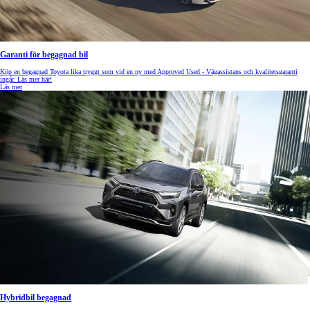
Garanti för begagnad bil
Köp en begagnad Toyota lika tryggt som vid en ny med Approved Used - Vägassistans och kvalitetsgaranti
ingår. Läs mer här!
Läs mer
Hybridbil begagnad