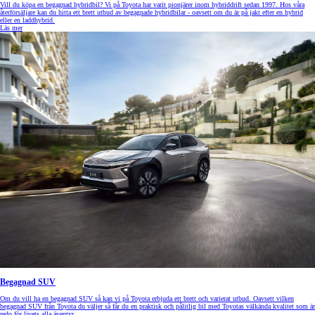
Vill du köpa en begagnad hybridbil? Vi på Toyota har varit pionjärer inom hybriddrift sedan 1997. Hos våra
återförsäljare kan du hitta ett brett utbud av begagnade hybridbilar - oavsett om du är på jakt efter en hybrid
eller en laddhybrid.
Läs mer
Begagnad SUV
Om du vill ha en begagnad SUV så kan vi på Toyota erbjuda ett brett och varierat utbud. Oavsett vilken
begagnad SUV från Toyota du väljer så får du en praktisk och pålitlig bil med Toyotas välkända kvalitet som är
redo för livets alla äventyr.