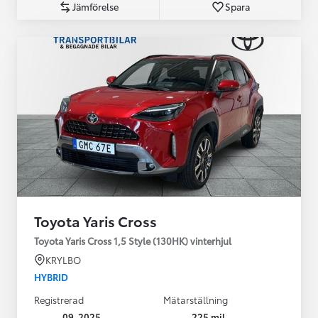
Jämförelse
Spara
Toyota Yaris Cross
Toyota Yaris Cross 1,5 Style (130HK) vinterhjul
KRYLBO
HYBRID
Registrerad
Mätarställning
09-2025
225 mil