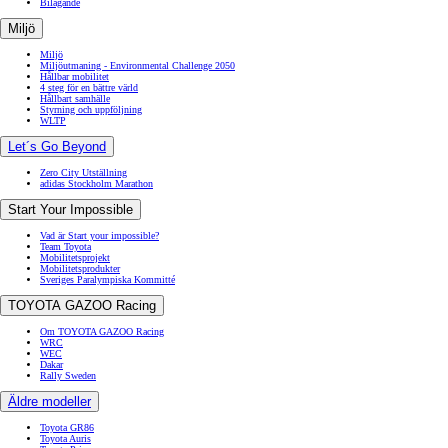
Bilägande
Miljö
Miljö
Miljöutmaning - Environmental Challenge 2050
Hållbar mobilitet
4 steg för en bättre värld
Hållbart samhälle
Styrning och uppföljning
WLTP
Let´s Go Beyond
Zero City Utställning
adidas Stockholm Marathon
Start Your Impossible
Vad är Start your impossible?
Team Toyota
Mobilitetsprojekt
Mobilitetsprodukter
Sveriges Paralympiska Kommitté
TOYOTA GAZOO Racing
Om TOYOTA GAZOO Racing
WRC
WEC
Dakar
Rally Sweden
Äldre modeller
Toyota GR86
Toyota Auris