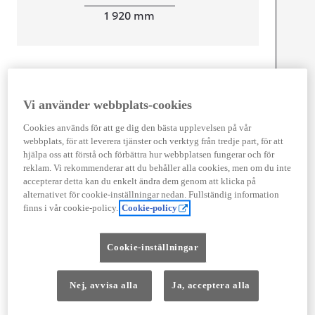
Width
1 920
mm
Föbrukning
Vi använder webbplats-cookies
Kombinerad Co2
0
g/km
Cookies används för att ge dig den bästa upplevelsen på vår
webbplats, för att leverera tjänster och verktyg från tredje part, för att
Motor
hjälpa oss att förstå och förbättra hur webbplatsen fungerar och för
reklam. Vi rekommenderar att du behåller alla cookies, men om du inte
Effekt
100
kw (136 hk)
accepterar detta kan du enkelt ändra dem genom att klicka på
alternativet för cookie-inställningar nedan. Fullständig information
finns i vår cookie-policy.
Cookie-policy
Prestanda
Topphastighet
130
km/h
Cookie-inställningar
Växellåda
Nej, avvisa alla
Ja, acceptera alla
Drivhjul
Framhjulsdrift