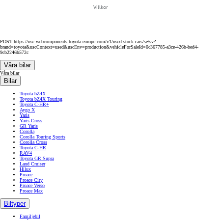
Villkor
POST https://usc-webcomponents.toyota-europe.com/v1/used-stock-cars/se/sv?
brand=toyota&uscContext=used&uscEnv=production&vehicleForSaleId=0c367785-a3ce-426b-bed4-
9cb2246b572c
Våra bilar
Våra bilar
Bilar
Toyota bZ4X
Toyota bZ4X Touring
Toyota C-HR+
Aygo X
Yaris
Yaris Cross
GR Yaris
Corolla
Corolla Touring Sports
Corolla Cross
Toyota C-HR
RAV4
Toyota GR Supra
Land Cruiser
Hilux
Proace
Proace City
Proace Verso
Proace Max
Biltyper
Familjebil