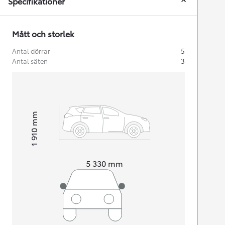
Specifikationer
Mått och storlek
Antal dörrar
5
Antal säten
3
mm
1 910
Height
Length
5 330
mm