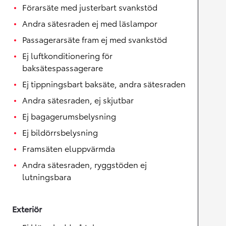
Förarsäte med justerbart svankstöd
Andra sätesraden ej med läslampor
Passagerarsäte fram ej med svankstöd
Ej luftkonditionering för
baksätespassagerare
Ej tippningsbart baksäte, andra sätesraden
Andra sätesraden, ej skjutbar
Ej bagagerumsbelysning
Ej bildörrsbelysning
Framsäten eluppvärmda
Andra sätesraden, ryggstöden ej
lutningsbara
Exteriör