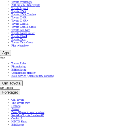
Toyota nyhetsbrev
Allt om elbil från Toyota
Toyota Aygo X
Toyota bZ4X
Toyota bZ4X Touring
Toyota C-HR
Toyota C-HR+
Toyota Corolla
Toyota Corolla Cross
Toyota GR Yaris
Toyota Land Cruiser
Toyota RAV4
Toyota Yaris
Toyota Yaris Cross
Fler nyhetsbrev
Äga
Äga
Toyota Relax
Finansiering
Bilförsäkring
Uppkopplade tjänster
Boka service
(Opens in new window)
Om Toyota
Om Toyota
Företaget
Om Toyota
The Toyota Way
Historia
Ansvar
Press
(Opens in new window)
Kontakta Toyota Sweden AB
Covid-19
KINTO Share
Bilsäkerhet