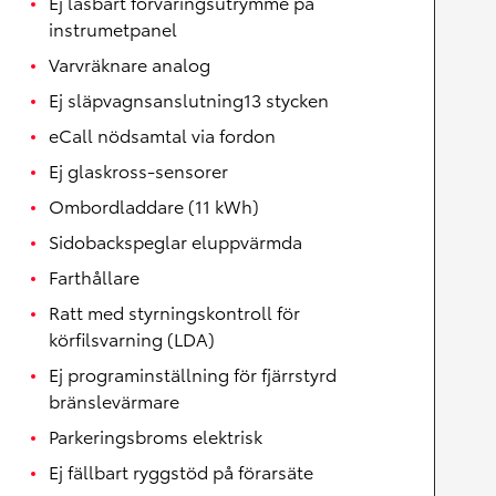
Ej låsbart förvaringsutrymme på
instrumetpanel
Varvräknare analog
Ej släpvagnsanslutning13 stycken
eCall nödsamtal via fordon
Ej glaskross-sensorer
Ombordladdare (11 kWh)
Sidobackspeglar eluppvärmda
Farthållare
Ratt med styrningskontroll för
körfilsvarning (LDA)
Ej programinställning för fjärrstyrd
bränslevärmare
Parkeringsbroms elektrisk
Ej fällbart ryggstöd på förarsäte