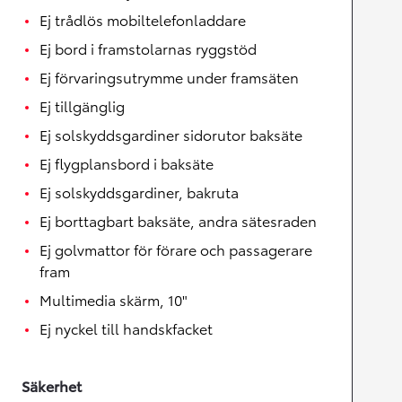
Ej trådlös mobiltelefonladdare
Ej bord i framstolarnas ryggstöd
Ej förvaringsutrymme under framsäten
Ej tillgänglig
Ej solskyddsgardiner sidorutor baksäte
Ej flygplansbord i baksäte
Ej solskyddsgardiner, bakruta
Ej borttagbart baksäte, andra sätesraden
Ej golvmattor för förare och passagerare
fram
Multimedia skärm, 10"
Ej nyckel till handskfacket
Säkerhet