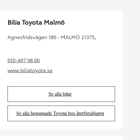
Bilia Toyota Malmö
Agnesfridsvägen 180 - MALMÖ 21375,
010-497 98 00
(Opens in new tab)
www.biliatoyota.se
(Opens in new tab)
Se alla bilar
(Opens in new tab)
Se alla begagnade Toyota hos återförsäljaren
(Opens in new tab)