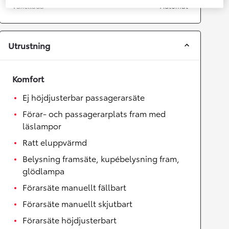
Växellåda
Automat
Utrustning
Komfort
Ej höjdjusterbar passagerarsäte
Förar- och passagerarplats fram med
läslampor
Ratt eluppvärmd
Belysning framsäte, kupébelysning fram,
glödlampa
Förarsäte manuellt fällbart
Förarsäte manuellt skjutbart
Förarsäte höjdjusterbart