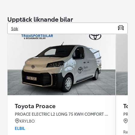
Upptäck liknande bilar
Sök
Toyota Proace
Toy
PROACE ELECTRIC L2 LONG 75 KWH COMFORT V-HJUL
PROAC
KRYLBO
KU
ELBIL
Regist