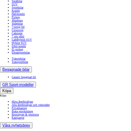
Småbilar
SUV
Sportbilar
Kombi
Halvkombi
Pickup
Minibuss
Skåpbilar
7-sitsig bil
Crossover
Cabriolet
7 sits elbil
Laddhybrid SUV
Hybrid SUV
Elbil kombi
El pickup
Eltransportbilar
Tjänstebilar
Transportbilar
Begagnade bilar
Garanti begagnad bil
GR Sport-modeller
Köpa
Köpa
Hitta återförsäljare
Alla återförsäljare och verkstäder
Privatleasing
Boka provkörning
Broschyrer & prislistor
Kampanjer
Våra nyhetsbrev