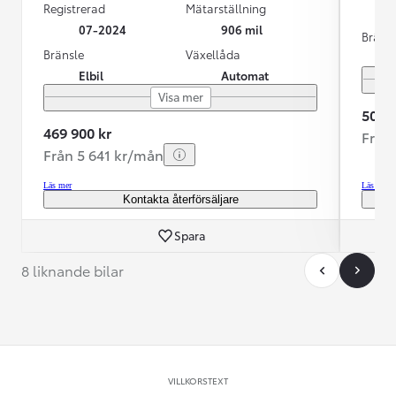
Registrerad
Mätarställning
07-2024
906 mil
Bräns
Bränsle
Växellåda
Elbil
Automat
Visa mer
509 9
469 900 kr
Från
Från 5 641 kr/mån
Läs mer
Läs mer
Kontakta återförsäljare
Spara
8 liknande bilar
VILLKORSTEXT