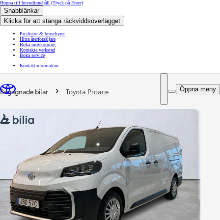
Hoppa till huvudinnehåll
(Tryck på Enter)
Snabblänkar
Klicka för att stänga räckviddsöverlägget
Prislistor & broschyrer
Hitta återförsäljare
Boka provkörning
Kontakta verkstad
Boka service
Kontaktinformation
You are here
:
Öppna meny
Begagnade bilar
Toyota Proace