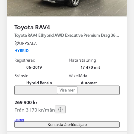
Toyota RAV4
Toyota RAV4 Elhybrid AWD Executive Premium Drag 360-kamera 
UPPSALA
HYBRID
Registrerad
Mätarställning
06-2019
17 470 mil
Bränsle
Växellåda
Hybrid Bensin
Automat
Visa mer
269 900 kr
Från 3 170 kr/mån
Läs mer
Kontakta återförsäljare