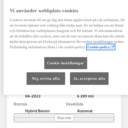
Vi använder webbplats-cookies
Cookies används för att ge dig den bästa upplevelsen på vår webbplats, för
att leverera tjänster och verktyg från tredje part, för att hjälpa oss att förstå
och förbättra hur webbplatsen fungerar och för reklam. Vi rekommenderar
att du behåller alla cookies, men om du inte accepterar detta kan du enkelt
ändra dem genom att klicka på alternativet för cookie-inställningar nedan.
Fullständig information finns i vår cookie-policy.
Cookie-policy
Toyota Yaris Cross
Cookie-inställningar
Toyota Yaris Cross 1,5 Hybrid Adventure Drag V-Hjul
KRYLBO
Nej, avvisa alla
Ja, acceptera alla
HYBRID
Registrerad
Mätarställning
04-2023
6 289 mil
Bränsle
Växellåda
Hybrid Bensin
Automat
Visa mer