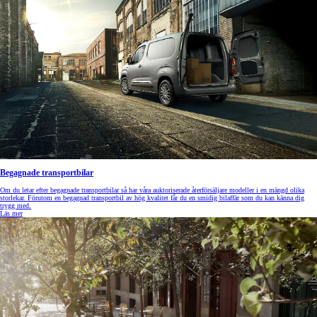
Begagnade transportbilar
Om du letar efter begagnade transportbilar så har våra auktoriserade återförsäljare modeller i en mängd olika
storlekar. Förutom en begagnad transportbil av hög kvalitet får du en smidig bilaffär som du kan känna dig
trygg med.
Läs mer