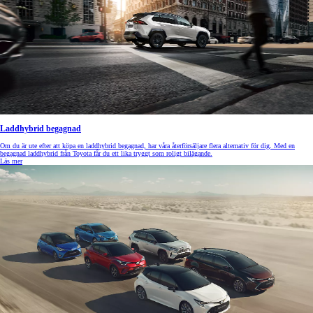
Laddhybrid begagnad
Om du är ute efter att köpa en laddhybrid begagnad, har våra återförsäljare flera alternativ för dig. Med en
begagnad laddhybrid från Toyota får du ett lika tryggt som roligt bilägande.
Läs mer