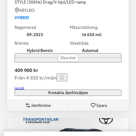
STYLE (306hk) Drag/V-hjul/LED-ramp
KRYLBO
HYBRID
Registrerad
Mätarställning
09-2023
14 650 mil
Bränsle
Växellåda
Hybrid Bensin
Automat
Visa mer
409 900 kr
Från 4 920 kr/mån
Läs mer
Kontakta återförsäljare
Jämförelse
Spara