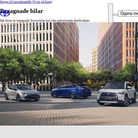
Hoppa till huvudinnehåll
(Tryck på Enter)
Begagnade bilar
Öppna m
Här hittar du begagnade Toyota-bilar hos våra auktoriserade återförsäljare.