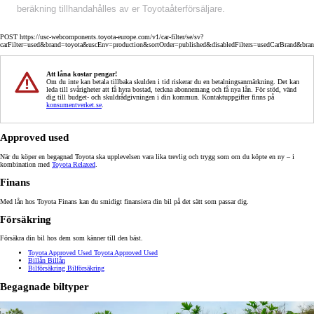
beräkning tillhandahålles av er Toyotaåterförsäljare.
POST https://usc-webcomponents.toyota-europe.com/v1/car-filter/se/sv?
carFilter=used&brand=toyota&uscEnv=production&sortOrder=published&disabledFilters=usedCarBrand&bra
Att låna kostar pengar!
Om du inte kan betala tillbaka skulden i tid riskerar du en betalningsanmärkning. Det kan
leda till svårigheter att få hyra bostad, teckna abonnemang och få nya lån. För stöd, vänd
dig till budget- och skuldrådgivningen i din kommun. Kontaktuppgifter finns på
konsumentverket.se
.
Approved used
När du köper en begagnad Toyota ska upplevelsen vara lika trevlig och trygg som om du köpte en ny – i
kombination med
Toyota Relaxed
.
Finans
Med lån hos Toyota Finans kan du smidigt finansiera din bil på det sätt som passar dig.
Försäkring
Försäkra din bil hos dem som känner till den bäst.
Toyota Approved Used
Toyota Approved Used
Billån
Billån
Bilförsäkring
Bilförsäkring
Begagnade biltyper