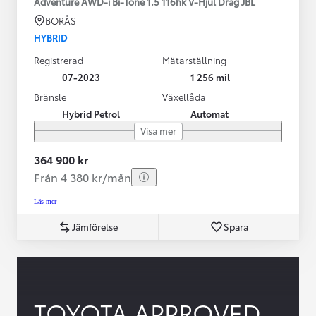
Adventure AWD-i Bi-Tone 1.5 116hk V-Hjul Drag JBL
BORÅS
HYBRID
Registrerad
Mätarställning
07-2023
1 256 mil
Bränsle
Växellåda
Hybrid Petrol
Automat
Visa mer
364 900 kr
Från 4 380 kr/mån
Läs mer
Jämförelse
Spara
TOYOTA APPROVED