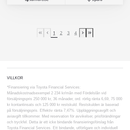
1
2
3
4
First Page
Previous page
Next page
Last Page
VILLKOR
*Finansiering via Toyota Financial Services:
Månadskostnadsexempel 2 234 kr/mån med Fördelslån vid
försäljningspris 250 000 kr, 36 månader, ord. rörlig ränta 6,69, 75 000
kr kontantinsats och 125 000 kr restskuld. Restskulden är baserad
på försäljningspris. Effektiv ränta 7,47%. Uppläggningsavgift och
aviavgift tillkommer. Med reservation för avvikelser, prisförändringar
och tryckfel. Detta är ett icke bindande finansieringsförslag från
Toyota Financial Services. Ett bindande, utförligare och individuell