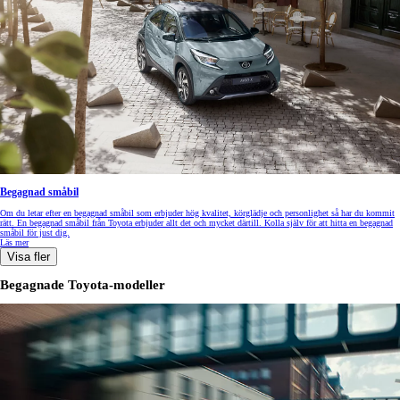
Begagnad småbil
Om du letar efter en begagnad småbil som erbjuder hög kvalitet, körglädje och personlighet så har du kommit
rätt. En begagnad småbil från Toyota erbjuder allt det och mycket därtill. Kolla själv för att hitta en begagnad
småbil för just dig.
Läs mer
Visa fler
Begagnade Toyota-modeller