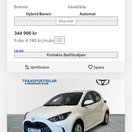
Bränsle
Växellåda
Hybrid Bensin
Automat
Visa mer
344 900 kr
Från 4 140 kr/mån
Läs mer
Kontakta återförsäljare
Jämförelse
Spara