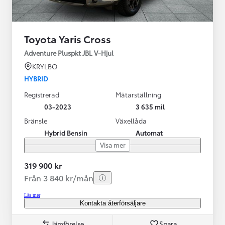
Toyota Yaris Cross
Adventure Pluspkt JBL V-Hjul
KRYLBO
HYBRID
Registrerad
Mätarställning
03-2023
3 635 mil
Bränsle
Växellåda
Hybrid Bensin
Automat
Visa mer
319 900 kr
Från 3 840 kr/mån
Läs mer
Kontakta återförsäljare
Jämförelse
Spara