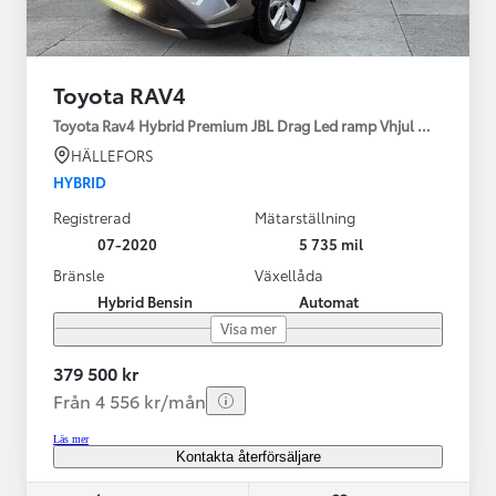
Toyota RAV4
Toyota Rav4 Hybrid Premium JBL Drag Led ramp Vhjul motorv
HÄLLEFORS
HYBRID
Registrerad
Mätarställning
07-2020
5 735 mil
Bränsle
Växellåda
Hybrid Bensin
Automat
Visa mer
379 500 kr
Från 4 556 kr/mån
Läs mer
Kontakta återförsäljare