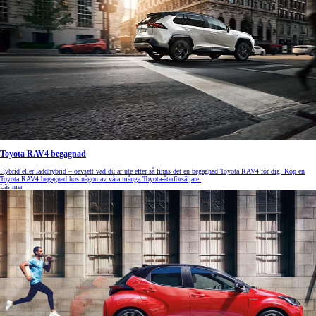
Toyota RAV4 begagnad
Hybrid eller laddhybrid – oavsett vad du är ute efter så finns det en begagnad Toyota RAV4 för dig. Köp en
Toyota RAV4 begagnad hos någon av våra många Toyota-återförsäljare.
Läs mer