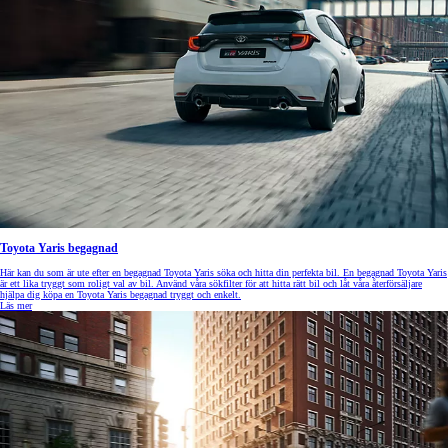
Toyota Yaris begagnad
Här kan du som är ute efter en begagnad Toyota Yaris söka och hitta din perfekta bil. En begagnad Toyota Yaris
är ett lika tryggt som roligt val av bil. Använd våra sökfilter för att hitta rätt bil och låt våra återförsäljare
hjälpa dig köpa en Toyota Yaris begagnad tryggt och enkelt.
Läs mer