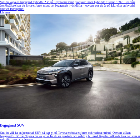
Vill du köpa en begagnad hybridbil? Vi på Toyota har varit pionjärer inom hybriddrift sedan 1997. Hos våra
återförsäljare kan du hitta ett brett utbud av begagnade hybridbilar - oavsett om du är på jakt efter en hybrid
eller en laddhybrid.
Läs mer
Begagnad SUV
Om du vill ha en begagnad SUV så kan vi på Toyota erbjuda ett brett och varierat utbud. Oavsett vilken
begagnad SUV från Toyota du väljer så får du en praktisk och pålitlig bil med Toyotas välkända kvalitet som är
redo för livets alla äventyr.