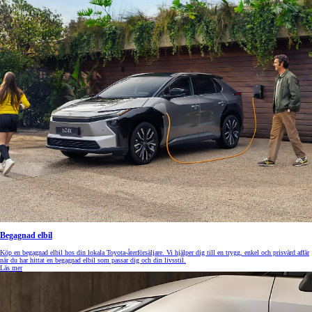
Begagnad elbil
Köp en begagnad elbil hos din lokala Toyota-återförsäljare. Vi hjälper dig till en trygg, enkel och prisvärd affär
när du har hittat en begagnad elbil som passar dig och din livsstil.
Läs mer