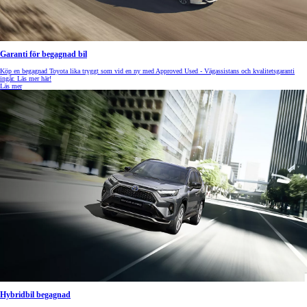
Garanti för begagnad bil
Köp en begagnad Toyota lika tryggt som vid en ny med Approved Used - Vägassistans och kvalitetsgaranti
ingår. Läs mer här!
Läs mer
Hybridbil begagnad