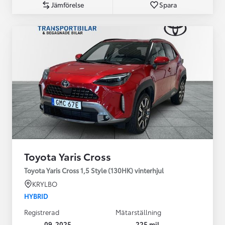
Jämförelse
Spara
Toyota Yaris Cross
Toyota Yaris Cross 1,5 Style (130HK) vinterhjul
KRYLBO
HYBRID
Registrerad
Mätarställning
09-2025
225 mil