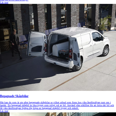
Läs mer
Begagnade Skåpbilar
Här kan du som är ute efter begagnade skåpbilar se vilket utbud som finns hos våra återförsäljare runt om i
landet. En begagnad skåpbil är lika tryggt som roligt val av bil. Använd våra sökfilter för att hitta rätt bil och
låt våra återförsäljare hjälpa dig köpa en begagnad skåpbil tryggt och enkelt.
Läs mer