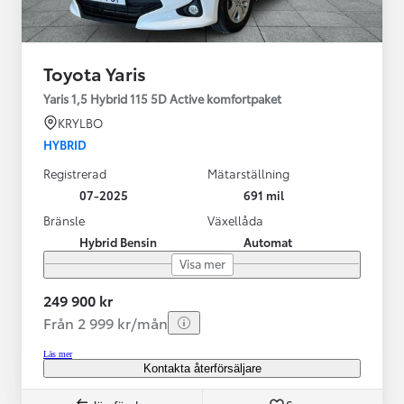
Toyota Yaris
Yaris 1,5 Hybrid 115 5D Active komfortpaket
KRYLBO
HYBRID
Registrerad
Mätarställning
07-2025
691 mil
Bränsle
Växellåda
Hybrid Bensin
Automat
Visa mer
249 900 kr
Från 2 999 kr/mån
Läs mer
Kontakta återförsäljare