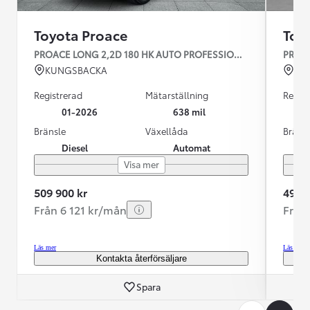
Toyota Proace
Toy
PROACE LONG 2,2D 180 HK AUTO PROFESSIONAL
PROAC
KUNGSBACKA
UM
Registrerad
Mätarställning
Regist
01-2026
638 mil
Bränsle
Växellåda
Bräns
Diesel
Automat
Visa mer
509 900 kr
499 9
Från 6 121 kr/mån
Från
Läs mer
Läs mer
Kontakta återförsäljare
Spara