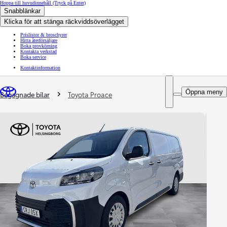
Hoppa till huvudinnehåll
(Tryck på Enter)
Snabblänkar
Klicka för att stänga räckviddsöverlägget
Prislistor & broschyrer
Hitta återförsäljare
Boka provkörning
Kontakta verkstad
Boka service
Kontaktinformation
You are here
:
Öppna meny
Begagnade bilar
Toyota Proace