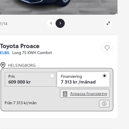
1/14
Toyota Proace
Save car
ELBIL
Long 75 KWH Comfort
HELSINGBORG
Pris
Pris
Finansiering
609 000 kr
7 313 kr /månad
Anpassa finansiering
Från 7 313 kr/mån