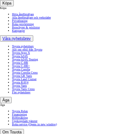
Köpa
Köpa
Hitta återförsäljare
Alla återförsäljare och verkstäder
Privatleasing
Boka provkörning
Broschyrer & prislistor
Kampanjer
Våra nyhetsbrev
Toyota nyhetsbrev
Allt om elbil från Toyota
Toyota Aygo X
Toyota bZ4X
Toyota bZ4X Touring
Toyota C-HR
Toyota C-HR+
Toyota Corolla
Toyota Corolla Cross
Toyota GR Yaris
Toyota Land Cruiser
Toyota RAV4
Toyota Yaris
Toyota Yaris Cross
Fler nyhetsbrev
Äga
Äga
Toyota Relax
Finansiering
Bilförsäkring
Uppkopplade tjänster
Boka service
(Opens in new window)
Om Toyota