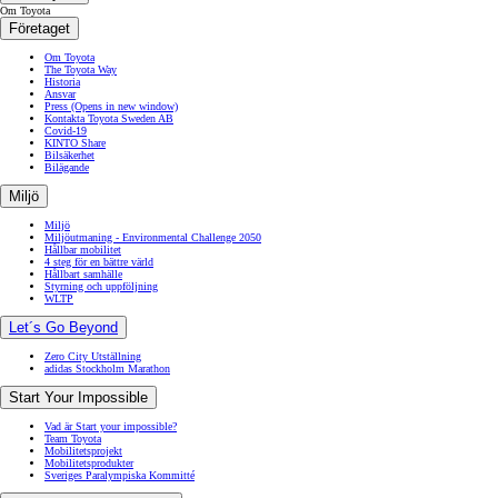
Om Toyota
Företaget
Om Toyota
The Toyota Way
Historia
Ansvar
Press
(Opens in new window)
Kontakta Toyota Sweden AB
Covid-19
KINTO Share
Bilsäkerhet
Bilägande
Miljö
Miljö
Miljöutmaning - Environmental Challenge 2050
Hållbar mobilitet
4 steg för en bättre värld
Hållbart samhälle
Styrning och uppföljning
WLTP
Let´s Go Beyond
Zero City Utställning
adidas Stockholm Marathon
Start Your Impossible
Vad är Start your impossible?
Team Toyota
Mobilitetsprojekt
Mobilitetsprodukter
Sveriges Paralympiska Kommitté