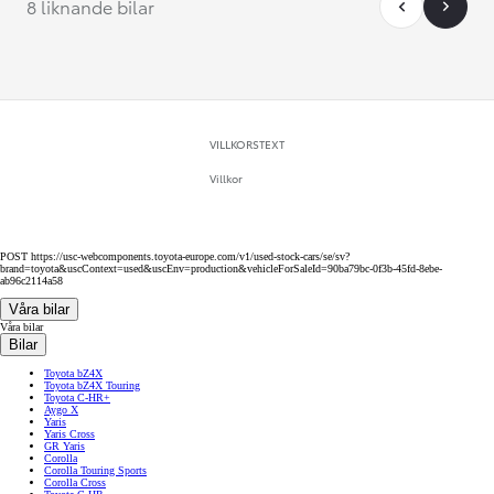
8 liknande bilar
VILLKORSTEXT
Villkor
POST https://usc-webcomponents.toyota-europe.com/v1/used-stock-cars/se/sv?
brand=toyota&uscContext=used&uscEnv=production&vehicleForSaleId=90ba79bc-0f3b-45fd-8ebe-
ab96c2114a58
Våra bilar
Våra bilar
Bilar
Toyota bZ4X
Toyota bZ4X Touring
Toyota C-HR+
Aygo X
Yaris
Yaris Cross
GR Yaris
Corolla
Corolla Touring Sports
Corolla Cross