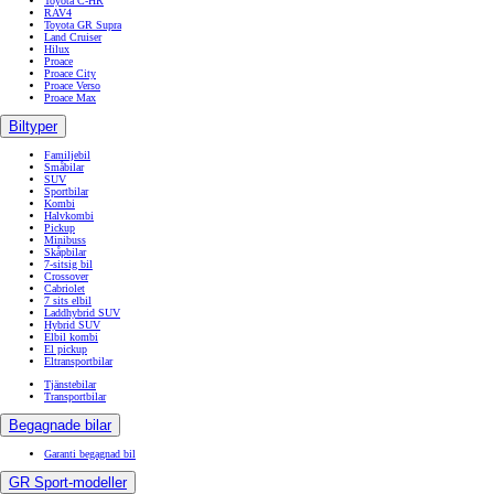
Toyota C-HR
RAV4
Toyota GR Supra
Land Cruiser
Hilux
Proace
Proace City
Proace Verso
Proace Max
Biltyper
Familjebil
Småbilar
SUV
Sportbilar
Kombi
Halvkombi
Pickup
Minibuss
Skåpbilar
7-sitsig bil
Crossover
Cabriolet
7 sits elbil
Laddhybrid SUV
Hybrid SUV
Elbil kombi
El pickup
Eltransportbilar
Tjänstebilar
Transportbilar
Begagnade bilar
Garanti begagnad bil
GR Sport-modeller