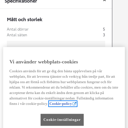
Specifikationer
Mått och storlek
Antal dörrar
5
Antal säten
3
Vi använder webbplats-cookies
mm
Cookies används för att ge dig den bästa upplevelsen på vår
1 910
webbplats, för att leverera tjänster och verktyg från tredje part, för att
Height
hjälpa oss att förstå och förbättra hur webbplatsen fungerar och för
reklam. Vi rekommenderar att du behåller alla cookies, men om du inte
Length
5 330
mm
accepterar detta kan du enkelt ändra dem genom att klicka på
alternativet för cookie-inställningar nedan. Fullständig information
finns i vår cookie-policy.
Cookie-policy
Cookie-inställningar