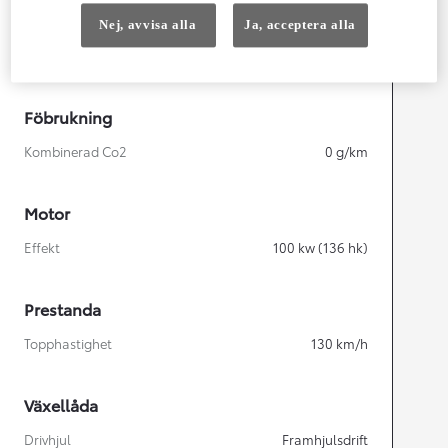
Width
1 920
mm
Nej, avvisa alla
Ja, acceptera alla
Föbrukning
Kombinerad Co2
0
g/km
Motor
Effekt
100
kw (136 hk)
Prestanda
Topphastighet
130
km/h
Växellåda
Drivhjul
Framhjulsdrift