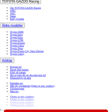
TOYOTA GAZOO Racing
Om TOYOTA GAZOO Racing
WRC
WEC
Dakar
Rally Sweden
Äldre modeller
Toyota GR86
Toyota Auris
Toyota Prius
Toyota GT86
Toyota Avensis
Toyota Celica
Toyota Verso
Toyota Proace City Verso Electric
Toyota Camry
Artiklar
Bogsera bil
Diesel eller bensin
Elbil på vintern
Hur mycket får jag dra med min bil
Mönsterdjup på däck
Kontakta oss
Håll dig uppdaterad
(Opens in new window)
Tillgänglighet
Data Act
(Opens in new window)
(Opens in new window)
(Opens in new window)
(Opens in new window)
Copyright © Toyota 2026