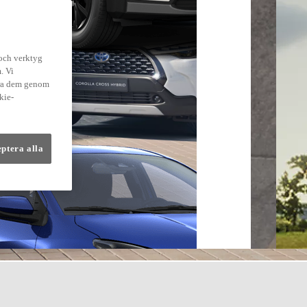
 och verktyg
. Vi
dra dem genom
kie-
eptera alla