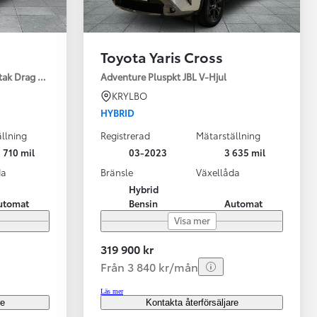
Toyota Yaris Cross
tak Drag Motorv Vhjul
Adventure Pluspkt JBL V-Hjul
KRYLBO
HYBRID
llning
Registrerad
Mätarställning
 710 mil
03-2023
3 635 mil
da
Bränsle
Växellåda
Hybrid
utomat
Bensin
Automat
Visa mer
319 900 kr
Från 3 840 kr/mån
Läs mer
re
Kontakta återförsäljare