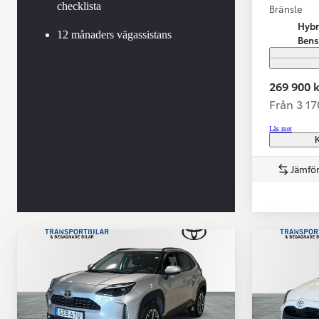
checklista
Bränsle
Hybr
12 månaders vägassistans
Bens
269 900 k
Från 3 1
Läs mer
K
Jämför