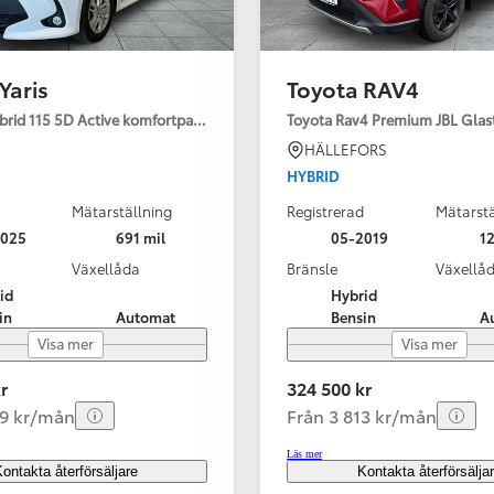
Yaris
Toyota RAV4
ybrid 115 5D Active komfortpaket
Toyota Rav4 Premium JBL Glas
HÄLLEFORS
HYBRID
Mätarställning
Registrerad
Mätarstä
2025
691 mil
05-2019
12
Växellåda
Bränsle
Växellå
id
Hybrid
in
Automat
Bensin
A
Visa mer
Visa mer
r
324 500 kr
99 kr/mån
Från 3 813 kr/mån
Läs mer
ontakta återförsäljare
Kontakta återförsälja