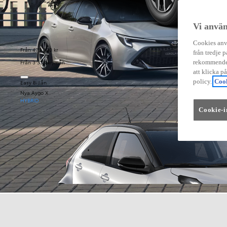
Vi använ
Cookies anvä
Från 479 900 kr
från tredje p
Från 3 333 kr/mån
rekommender
att klicka p
policy.
Cook
Easy Billån
Nya Aygo X
HYBRID
Cookie-i