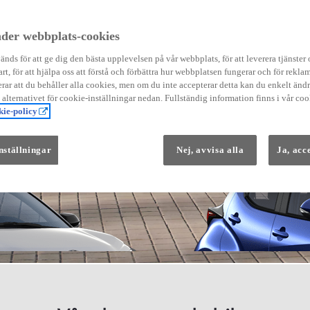
der webbplats-cookies
nds för att ge dig den bästa upplevelsen på vår webbplats, för att leverera tjänster
art, för att hjälpa oss att förstå och förbättra hur webbplatsen fungerar och för reklam
Från 569 900 kr
ar att du behåller alla cookies, men om du inte accepterar detta kan du enkelt än
Från 3 958 kr/mån
å alternativet för cookie-inställningar nedan. Fullständig information finns i vår coo
ie-policy
Yaris
HYBRID
nställningar
Nej, avvisa alla
Ja, acc