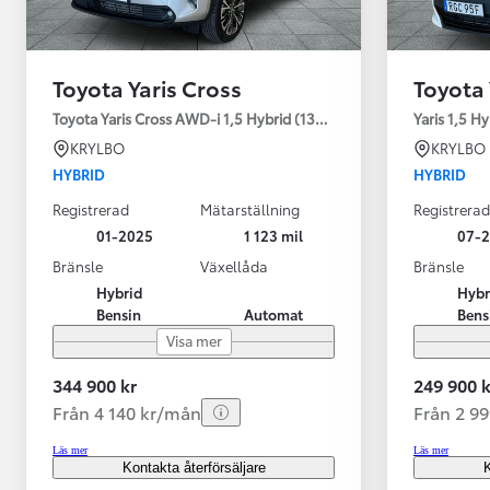
Toyota Yaris Cross
Toyota 
Toyota Yaris Cross AWD-i 1,5 Hybrid (130HK) Style V-hjul
Yaris 1,5 H
KRYLBO
KRYLBO
HYBRID
HYBRID
Registrerad
Mätarställning
Registrerad
01-2025
1 123 mil
07-
Bränsle
Växellåda
Bränsle
Hybrid
Hybr
Bensin
Automat
Bens
Visa mer
344 900 kr
249 900 k
Från 4 140 kr/mån
Från 2 9
Läs mer
Läs mer
Kontakta återförsäljare
K