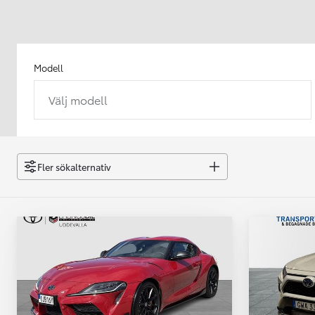
Modell
Välj modell
Från 238 900 kr
Från 2 349 kr/mån
Easy Billån
GR Yaris
Fler sökalternativ
BENSIN