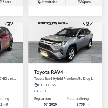
Spara
Jämförelse
Spara
Toyota Professio
När varje jobb r
Toyota RAV4
30HK) vinterhjul
Toyota Rav4 Hybrid Premium JBL Drag Led ramp V
HÄLLEFORS
HYBRID
llning
Registrerad
Mätarställning
25 mil
07-2020
5 735 mil