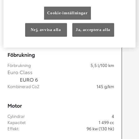
Cookie-inställningar
Width
1 848
mm
Nej, avvisa alla
Ja, acceptera alla
Föbrukning
Förbrukning
5,5
l/100 km
Euro Class
EURO 6
Kombinerad Co2
145
g/km
Motor
Cylindrar
4
Kapacitet
1 499
cc
Effekt
96
kw (130 hk)