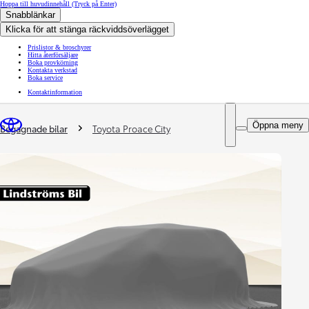
Hoppa till huvudinnehåll
(Tryck på Enter)
Snabblänkar
Klicka för att stänga räckviddsöverlägget
Prislistor & broschyrer
Hitta återförsäljare
Boka provkörning
Kontakta verkstad
Boka service
Kontaktinformation
You are here
:
Öppna meny
Begagnade bilar
Toyota Proace City