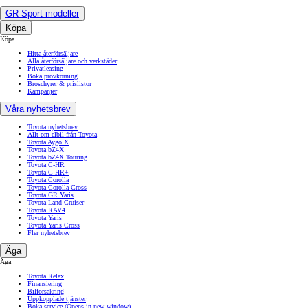
GR Sport-modeller
Köpa
Köpa
Hitta återförsäljare
Alla återförsäljare och verkstäder
Privatleasing
Boka provkörning
Broschyrer & prislistor
Kampanjer
Våra nyhetsbrev
Toyota nyhetsbrev
Allt om elbil från Toyota
Toyota Aygo X
Toyota bZ4X
Toyota bZ4X Touring
Toyota C-HR
Toyota C-HR+
Toyota Corolla
Toyota Corolla Cross
Toyota GR Yaris
Toyota Land Cruiser
Toyota RAV4
Toyota Yaris
Toyota Yaris Cross
Fler nyhetsbrev
Äga
Äga
Toyota Relax
Finansiering
Bilförsäkring
Uppkopplade tjänster
Boka service
(Opens in new window)