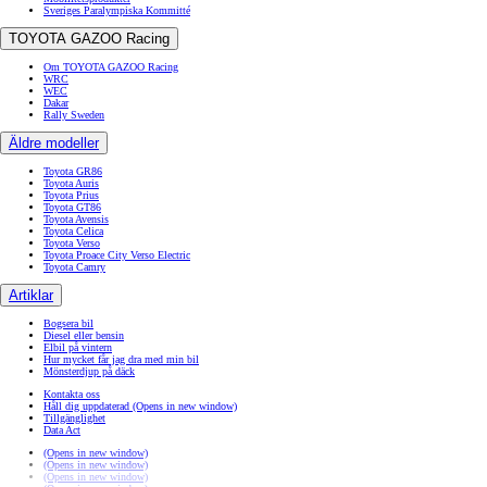
Sveriges Paralympiska Kommitté
TOYOTA GAZOO Racing
Om TOYOTA GAZOO Racing
WRC
WEC
Dakar
Rally Sweden
Äldre modeller
Toyota GR86
Toyota Auris
Toyota Prius
Toyota GT86
Toyota Avensis
Toyota Celica
Toyota Verso
Toyota Proace City Verso Electric
Toyota Camry
Artiklar
Bogsera bil
Diesel eller bensin
Elbil på vintern
Hur mycket får jag dra med min bil
Mönsterdjup på däck
Kontakta oss
Håll dig uppdaterad
(Opens in new window)
Tillgänglighet
Data Act
(Opens in new window)
(Opens in new window)
(Opens in new window)