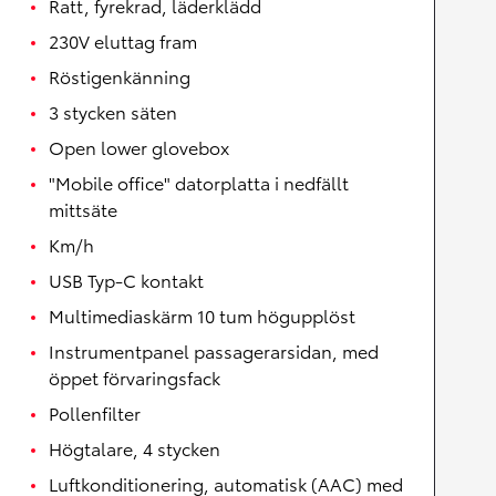
Ratt, fyrekrad, läderklädd
230V eluttag fram
Röstigenkänning
3 stycken säten
Open lower glovebox
"Mobile office" datorplatta i nedfällt
mittsäte
Km/h
USB Typ-C kontakt
Multimediaskärm 10 tum högupplöst
Instrumentpanel passagerarsidan, med
öppet förvaringsfack
Pollenfilter
Högtalare, 4 stycken
Luftkonditionering, automatisk (AAC) med