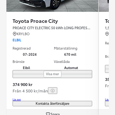
Toyota Proace City
Toy
PROACE CITY ELECTRIC 50 kWh LONG PROFESSIONAL V-Hjul
1,5D 
KRYLBO
ES
ELBIL
Regist
Registrerad
Mätarställning
07-2024
670 mil
Bräns
Bränsle
Växellåda
Elbil
Automat
Visa mer
359 9
374 900 kr
Från
Från 4 500 kr/mån
Läs mer
Läs mer
Kontakta återförsäljare
Spara