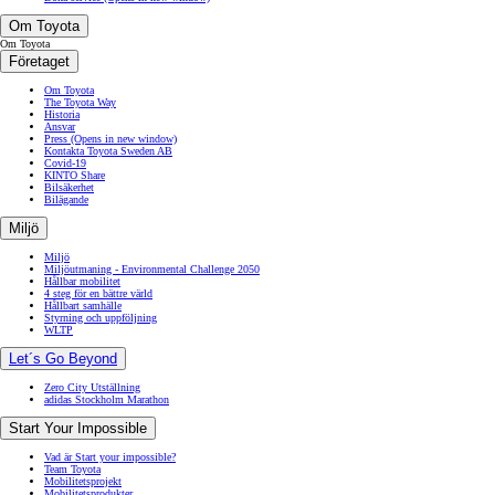
Om Toyota
Om Toyota
Företaget
Om Toyota
The Toyota Way
Historia
Ansvar
Press
(Opens in new window)
Kontakta Toyota Sweden AB
Covid-19
KINTO Share
Bilsäkerhet
Bilägande
Miljö
Miljö
Miljöutmaning - Environmental Challenge 2050
Hållbar mobilitet
4 steg för en bättre värld
Hållbart samhälle
Styrning och uppföljning
WLTP
Let´s Go Beyond
Zero City Utställning
adidas Stockholm Marathon
Start Your Impossible
Vad är Start your impossible?
Team Toyota
Mobilitetsprojekt
Mobilitetsprodukter