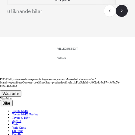
8 liknande bilar
VILLKORSTEXT
Villkor
POST https://usc-webcomponents.toyota-europe.com/v1/used-stock-cars/se/sv?
brand=toyota&uscContext=used&uscEnv=production&vehicleForSaleId=c40f2a4d-be87-4fef-bc7e-
bfe011a27882
Våra bilar
Våra bilar
Bilar
Toyota bZ4X
Toyota bZ4X Touring
Toyota C-HR+
Aygo X
Yaris
Yaris Cross
GR Yaris
Corolla